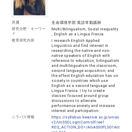
所属
生命環境学部 英語常勤講師
研究分野・キーワー
Multi/Bilingualism, Social inequality
ド
, English as a Lingua Franca
教育研究内容
I research English Applied
Linguistics and find interest in
researching the native and non-
native speakers of English with
reference to education, bilingualism
and multilingualism the classroom,
second language acquisition, and
the effect English education has on
society in countries which use
English as a second language and
Lingua Franca. I try to create
classes focused around group
discussions to alleviate
performance anxiety and increase
interest and participation.
シラバス情報
https://syllabus.kwansei.ac.jp/unias
v2/UnSSOLoginControlFree?
REQ_ACTION_DO=/AGA030PLS01Act