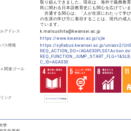
取り組んできました。現在は、海外で義務教
民に関わる日本語教育史にも関心を広げてい
共通する関心は、「人が生涯にわたって学び
の生涯の学び方に着目することは、現代の成
ています。
ルアドレス
k.matsushita@kwansei.ac.jp
L
https://www.kwansei.ac.jp/cjle
バス情報
https://syllabus.kwansei.ac.jp/uniasv2/U
REQ_ACTION_DO=/AGA030PLS01Action.do
REQ_FUNCTION_JUMP_START_FLG=1&SLB
C_ID=AGA030
Gs 関連ゴール
リンク
大学
術文化学科