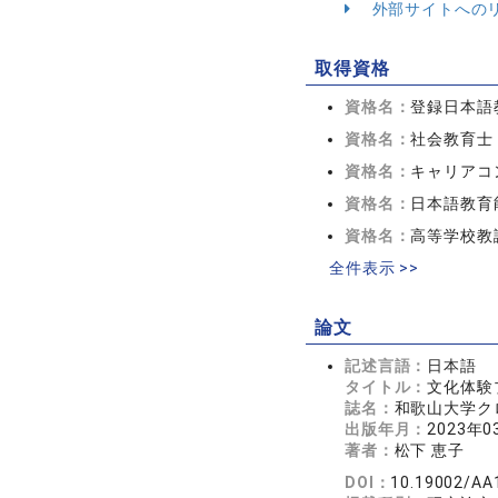
外部サイトへの
取得資格
資格名：
登録日本語
資格名：
社会教育士
資格名：
キャリアコ
資格名：
日本語教育
資格名：
高等学校教
全件表示 >>
論文
記述言語：
日本語
タイトル：
文化体験
誌名：
和歌山大学クロ
出版年月：
2023年0
著者：
松下 恵子
DOI：
10.19002/AA