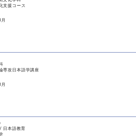
化支援コース
3月
科
論専攻日本語学講座
3月
）
/ 日本語教育
学