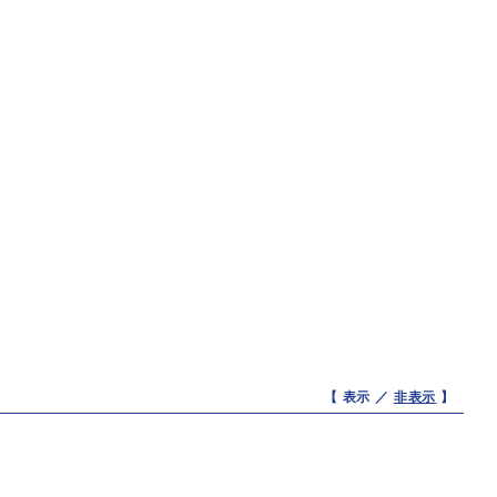
【 表示 ／
非表示
】