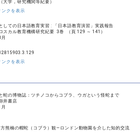
（大学，研究機関等紀要）
リンクを表示
としての日本語教育実習 : 「日本語教育演習」実践報告
スカル教育機構研究紀要 3巻 （頁 129 ～ 141）
3月
12815903.3.129
リンクを表示
と蛇の博物誌：ツチノコからコブラ、ウガという怪蛇まで
弥井書店
1月
 南方熊楠の帽蛇（コブラ）観―ロンドン動物園を介した知的交流