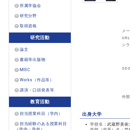
所属学協会
研究分野
取得資格
メー
研究活動
UR
シラ
論文
書籍等出版物
SD
MISC
Works（作品等）
講演・口頭発表等
外部
教育活動
担当授業科目（学内）
出身大学
担当経験のある授業科目
学校名：
武蔵野美術
（学内・学外）
学部（学系）名：
芸