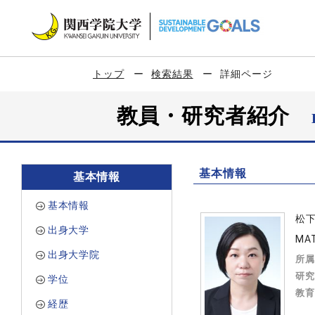
トップ
検索結果
詳細ページ
教員・研究者紹介
基本情報
基本情報
基本情報
松
出身大学
MAT
出身大学院
所属
研究
学位
教育
経歴