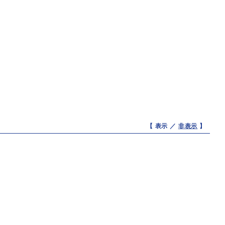
【 表示 ／
非表示
】