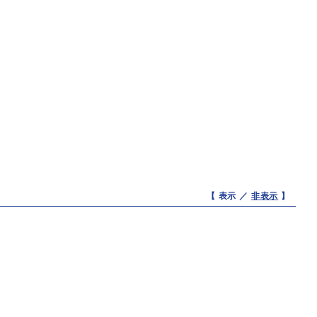
【 表示 ／
非表示
】