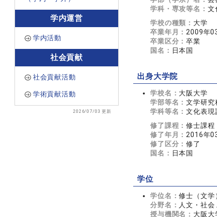
学科・専攻等名：
文
学内運営
学校の種類：
大学
卒業年月：
2009年0
学内活動
卒業区分：
卒業
国名：
日本国
社会貢献
出身大学院
社会貢献活動
学校名：
大阪大学
学術貢献活動
学部等名：
文学研究
学科等名：
文化表現
2026/07/03 更新
修了課程：
修士課程
修了年月：
2016年0
修了区分：
修了
国名：
日本国
学位
学位名：
修士（文学
分野名：
人文・社会 
授与機関名：
大阪大