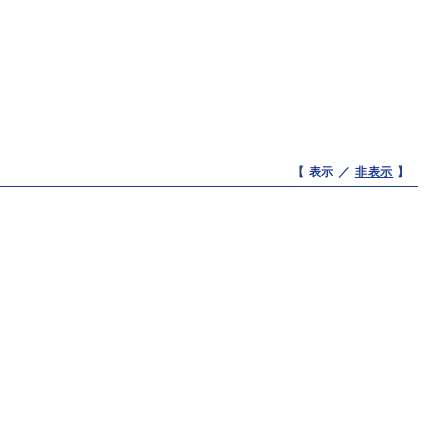
【 表示 ／
非表示
】