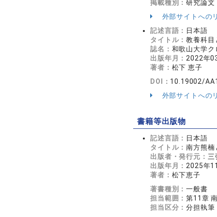
掲載種別：
研究論文
外部サイトへの
記述言語：
日本語
タイトル：
教養科目
誌名：
和歌山大学クロ
出版年月：
2022年0
著者：
松下 恵子
DOI：
10.19002/AA
外部サイトへの
書籍等出版物
記述言語：
日本語
タイトル：
南方熊楠
出版者・発行元：
三
出版年月：
2025年1
著者：
松下恵子
著書種別：
一般書
担当範囲：
第11章
担当区分：
分担執筆