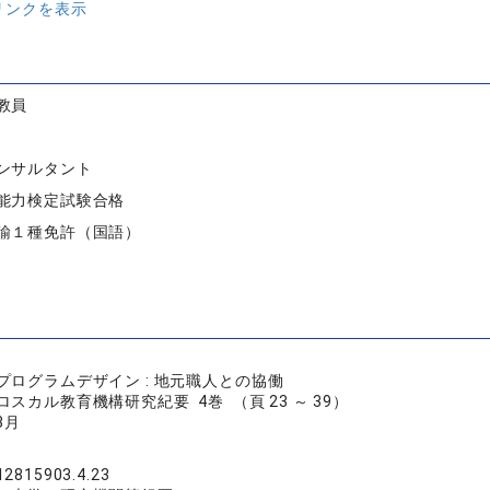
リンクを表示
教員
ンサルタント
能力検定試験合格
諭１種免許（国語）
プログラムデザイン : 地元職人との協働
スカル教育機構研究紀要 4巻 （頁 23 ～ 39）
3月
12815903.4.23