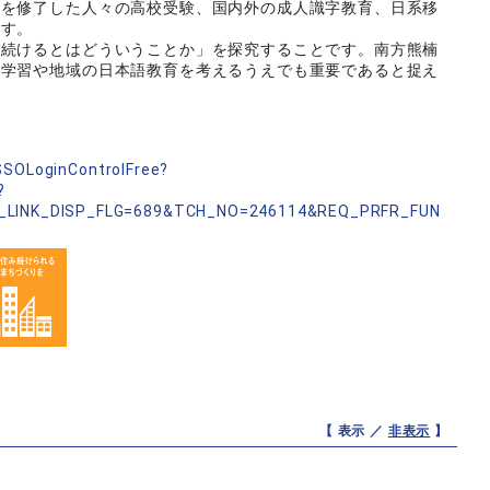
育を修了した人々の高校受験、国内外の成人識字教育、日系移
ます。
続けるとはどういうことか」を探究することです。南方熊楠
人学習や地域の日本語教育を考えるうえでも重要であると捉え
nSSOLoginControlFree?
?
_LINK_DISP_FLG=689&TCH_NO=246114&REQ_PRFR_FUN
【 表示 ／
非表示
】