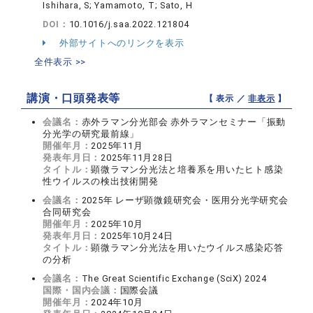
Ishihara, S; Yamamoto, T; Sato, H
DOI：
10.1016/j.saa.2022.121804
外部サイトへのリンクを表示
全件表示 >>
講演・口頭発表等
【 表示 ／
非表示
】
会議名：
赤外ラマン分光部会 赤外ラマンセミナー「振動
分光学の研究最前線」
開催年月：
2025年11月
発表年月日：
2025年11月28日
タイトル：
顕微ラマン分光法と培養系を用いたヒト感染
性ウイルスの検出技術開発
会議名：
2025年 レーザ顕微鏡研究会・医用分光学研究会
合同研究会
開催年月：
2025年10月
発表年月日：
2025年10月24日
タイトル：
顕微ラマン分光法を用いたウイルス感染応答
の分析
会議名：
The Great Scientific Exchange (SciX) 2024
国際・国内会議：
国際会議
開催年月：
2024年10月