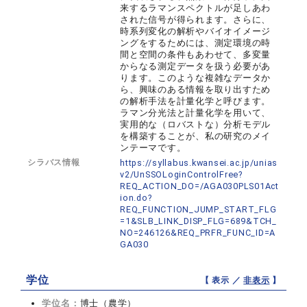
来するラマンスペクトルが足しあわ
された信号が得られます。さらに、
時系列変化の解析やバイオイメージ
ングをするためには、測定環境の時
間と空間の条件もあわせて、多変量
からなる測定データを扱う必要があ
ります。このような複雑なデータか
ら、興味のある情報を取り出すため
の解析手法を計量化学と呼びます。
ラマン分光法と計量化学を用いて、
実用的な（ロバストな）分析モデル
を構築することが、私の研究のメイ
ンテーマです。
シラバス情報
https://syllabus.kwansei.ac.jp/unias
v2/UnSSOLoginControlFree?
REQ_ACTION_DO=/AGA030PLS01Act
ion.do?
REQ_FUNCTION_JUMP_START_FLG
=1&SLB_LINK_DISP_FLG=689&TCH_
NO=246126&REQ_PRFR_FUNC_ID=A
GA030
学位
【 表示 ／
非表示
】
学位名：
博士（農学）