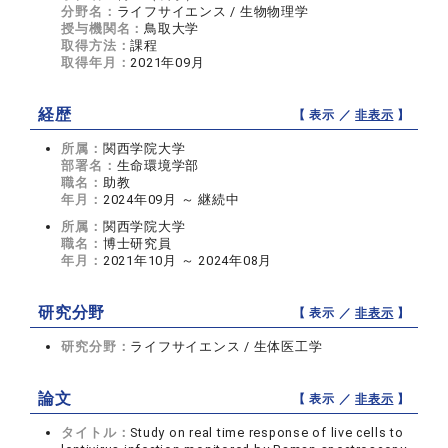
分野名：
ライフサイエンス / 生物物理学
授与機関名：
鳥取大学
取得方法：
課程
取得年月：
2021年09月
経歴
【 表示 ／
非表示
】
所属：
関西学院大学
部署名：
生命環境学部
職名：
助教
年月：
2024年09月 ～ 継続中
所属：
関西学院大学
職名：
博士研究員
年月：
2021年10月 ～ 2024年08月
研究分野
【 表示 ／
非表示
】
研究分野：
ライフサイエンス / 生体医工学
論文
【 表示 ／
非表示
】
タイトル：
Study on real time response of live cells to