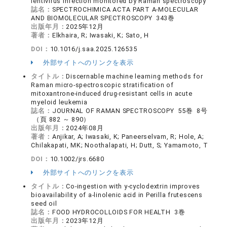
lentivirus infection monitored by Raman spectroscopy
誌名：
SPECTROCHIMICA ACTA PART A-MOLECULAR
AND BIOMOLECULAR SPECTROSCOPY 343巻
出版年月：
2025年12月
著者：
Elkhaira, R; Iwasaki, K; Sato, H
DOI：
10.1016/j.saa.2025.126535
外部サイトへのリンクを表示
タイトル：
Discernable machine learning methods for
Raman micro-spectroscopic stratification of
mitoxantrone-induced drug-resistant cells in acute
myeloid leukemia
誌名：
JOURNAL OF RAMAN SPECTROSCOPY 55巻 8号
（頁 882 ～ 890）
出版年月：
2024年08月
著者：
Anjikar, A; Iwasaki, K; Paneerselvam, R; Hole, A;
Chilakapati, MK; Noothalapati, H; Dutt, S; Yamamoto, T
DOI：
10.1002/jrs.6680
外部サイトへのリンクを表示
タイトル：
Co-ingestion with y-cyclodextrin improves
bioavailability of a-linolenic acid in Perilla frutescens
seed oil
誌名：
FOOD HYDROCOLLOIDS FOR HEALTH 3巻
出版年月：
2023年12月