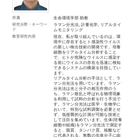
所属
生命環境学部 助教
研究分野・キーワー
ラマン分光法, 計量化学, リアルタイ
ド
ムモニタリング
教育研究内容
現在、私が取り組んでいるのは、環
境中に存在するヒト感染性ウイルス
の新しい検出技術の開発です。培養
細胞をリアルタイム分析すること
で、ヒトが危険なウイルスに感染す
る前にウイルスの存在を迅速に検知
できるシステムの構築を目指してい
ます。
リアルタイム分析の手法として、ラ
マン分光法を用いています。ラマン
分光法は光と分子の相互作用のう
ち、ラマン散乱と呼ばれる物理現象
を利用して試料の分析を行う手法で
す。ラマン分光法は医学・生物学に
おいて、特別な試料調製を必要とせ
ず、低侵襲的な計測が可能な技術と
して注目を集めています。生体(培養
細胞や組織)をラマン分光法で測定す
ると、脂質、タンパク質、核酸など
に代表される、無数の生体分子に由