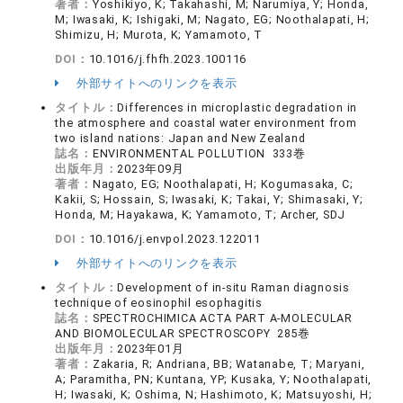
著者：
Yoshikiyo, K; Takahashi, M; Narumiya, Y; Honda,
M; Iwasaki, K; Ishigaki, M; Nagato, EG; Noothalapati, H;
Shimizu, H; Murota, K; Yamamoto, T
DOI：
10.1016/j.fhfh.2023.100116
外部サイトへのリンクを表示
タイトル：
Differences in microplastic degradation in
the atmosphere and coastal water environment from
two island nations: Japan and New Zealand
誌名：
ENVIRONMENTAL POLLUTION 333巻
出版年月：
2023年09月
著者：
Nagato, EG; Noothalapati, H; Kogumasaka, C;
Kakii, S; Hossain, S; Iwasaki, K; Takai, Y; Shimasaki, Y;
Honda, M; Hayakawa, K; Yamamoto, T; Archer, SDJ
DOI：
10.1016/j.envpol.2023.122011
外部サイトへのリンクを表示
タイトル：
Development of in-situ Raman diagnosis
technique of eosinophil esophagitis
誌名：
SPECTROCHIMICA ACTA PART A-MOLECULAR
AND BIOMOLECULAR SPECTROSCOPY 285巻
出版年月：
2023年01月
著者：
Zakaria, R; Andriana, BB; Watanabe, T; Maryani,
A; Paramitha, PN; Kuntana, YP; Kusaka, Y; Noothalapati,
H; Iwasaki, K; Oshima, N; Hashimoto, K; Matsuyoshi, H;