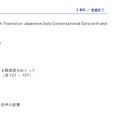
【 表示 ／
非表示
】
Trained on Japanese Daily Conversational Data with and
i
よる難易度をめぐって
号 （頁 121 ～ 137）
ル音声の影響