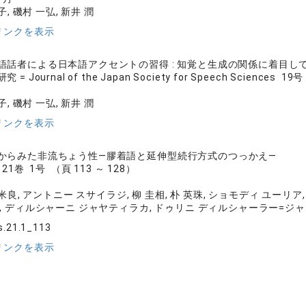
子, 磯村 一弘, 新井 潤
リンクを表示
語話者による日本語アクセントの習得 : 知覚と生成の関係に着目し
 Journal of the Japan Society for Speech Sciences 19
子, 磯村 一弘, 新井 潤
リンクを表示
からみた非流ちょう性―膠着語と延伸型続行方式のつっかえ―
1巻 1号 （頁 113 ～ 128）
 米良, アントニー スサイラジ, 柳 圭相, 朴 英珠, ショモディ ユー
 ディルシャーニ ジャヤティラカ, ドゥリニ ディルシャーラー=ジャヤ
ls.21.1_113
リンクを表示