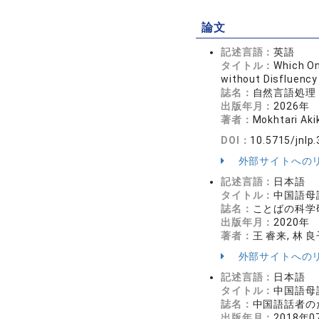
論文
記述言語：
英語
タイトル：
Which On
without Disfluency
誌名：
自然言語処理 3
出版年月：
2026年
著者：
Mokhtari Aki
DOI：
10.5715/jnlp.
外部サイトへの
記述言語：
日本語
タイトル：
中国語母
誌名：
ことばの科学研究 =
出版年月：
2020年
著者：
王 睿来, 林 良子
外部サイトへの
記述言語：
日本語
タイトル：
中国語母
誌名：
中国語話者のた
出版年月：
2018年0