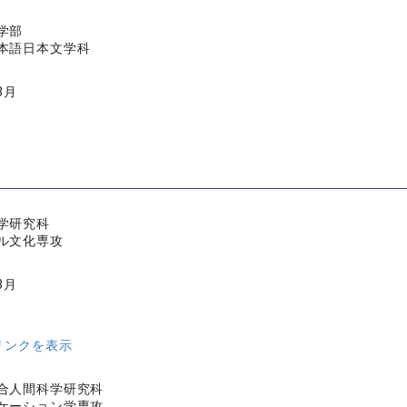
学部
本語日本文学科
3月
学研究科
ル文化専攻
3月
リンクを表示
合人間科学研究科
ケーション学専攻