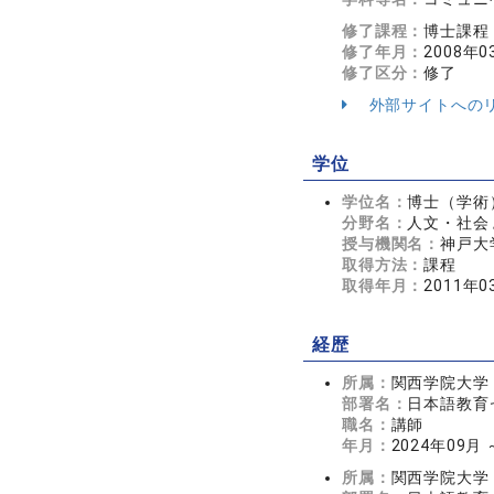
修了課程：
博士課程
修了年月：
2008年0
修了区分：
修了
外部サイトへの
学位
学位名：
博士（学術
分野名：
人文・社会 
授与機関名：
神戸大
取得方法：
課程
取得年月：
2011年0
経歴
所属：
関西学院大学
部署名：
日本語教育
職名：
講師
年月：
2024年09月
所属：
関西学院大学