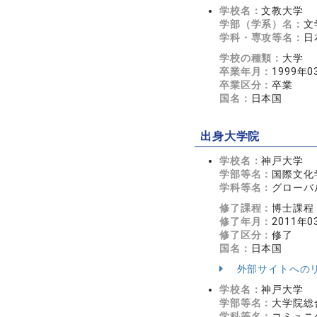
学校名：
文教大学
学部（学系）名：
文
学科・専攻等名：
日
学校の種類：
大学
卒業年月：
1999年0
卒業区分：
卒業
国名：
日本国
出身大学院
学校名：
神戸大学
学部等名：
国際文化
学科等名：
グローバ
修了課程：
博士課程
修了年月：
2011年0
修了区分：
修了
国名：
日本国
外部サイトへの
学校名：
神戸大学
学部等名：
大学院総
学科等名：
コミュニ