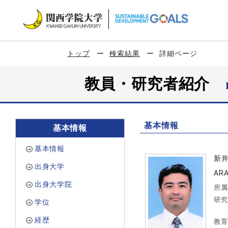
トップ
検索結果
詳細ページ
教員・研究者紹介
基本情報
基本情報
基本情報
新
出身大学
ARA
出身大学院
所属
研究
学位
経歴
教育