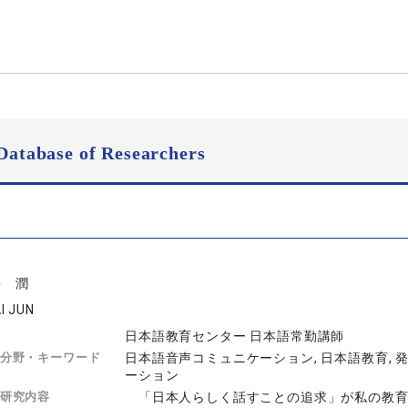
Database of Researchers
井 潤
I JUN
日本語教育センター 日本語常勤講師
分野・キーワード
日本語音声コミュニケーション, 日本語教育, 発
ーション
研究内容
「日本人らしく話すことの追求」が私の教育