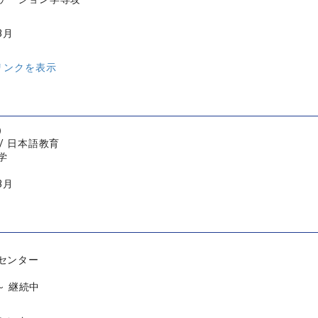
3月
リンクを表示
）
/ 日本語教育
学
3月
センター
 ～ 継続中