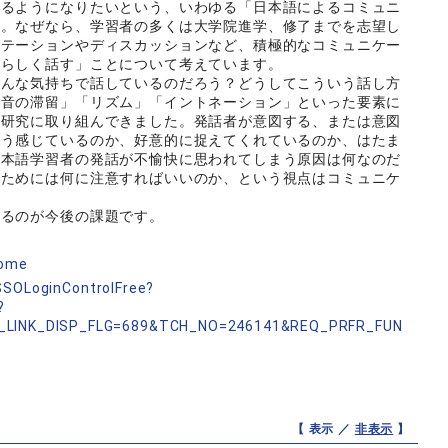
るようになりたいという、いわゆる「日本語によるコミュニ
た。なぜなら、学習者の多くは大学院進学、修了までを志望し
ンテーションやディスカッションなど、積極的なコミュニケー
人らしく話す」ことについて考えています。
どんな気持ちで話しているのだろう？どうしてこういう話し方
発音の滞留」「リズム」「イントネーション」といった要素に
る研究に取り組んできました。発話者が意図する、または意図
どう感じているのか、好意的に捉えてくれているのか、はたま
日本語学習者の発話が不愉快に思われてしまう原因は何なのだ
るためには何に注意すればいいのか、という視点はコミュニケ
せるのが今後の課題です。
home
nSSOLoginControlFree?
?
_LINK_DISP_FLG=689&TCH_NO=246141&REQ_PRFR_FUN
【 表示 ／
非表示
】