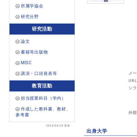
所属学協会
研究分野
研究活動
論文
書籍等出版物
MISC
講演・口頭発表等
メー
UR
教育活動
シラ
担当授業科目（学内）
作成した教科書、教材、
外部
参考書
2026/04/20 更新
出身大学