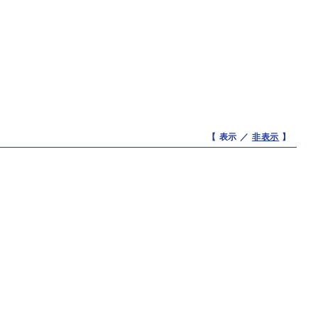
【 表示 ／
非表示
】