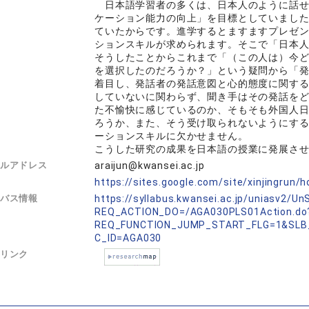
日本語学習者の多くは、日本人のように話せ
ケーション能力の向上」を目標としていまし
ていたからです。進学するとますますプレゼ
ションスキルが求められます。そこで「日本
そうしたことからこれまで「（この人は）今
を選択したのだろうか？」という疑問から「
着目し、発話者の発話意図と心的態度に関す
していないに関わらず、聞き手はその発話を
た不愉快に感じているのか、そもそも外国人
ろうか、また、そう受け取られないようにす
ーションスキルに欠かせません。
こうした研究の成果を日本語の授業に発展さ
ルアドレス
araijun@kwansei.ac.jp
L
https://sites.google.com/site/xinjingrun/
バス情報
https://syllabus.kwansei.ac.jp/uniasv2/U
REQ_ACTION_DO=/AGA030PLS01Action.do
REQ_FUNCTION_JUMP_START_FLG=1&SLB
C_ID=AGA030
リンク