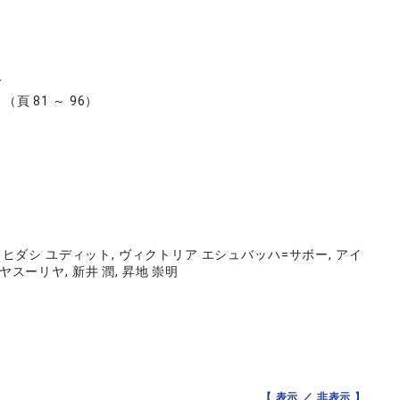
て
号 （頁 81 ～ 96）
リア, ヒダシ ユディット, ヴィクトリア エシュバッハ=サボー, アイ
スーリヤ, 新井 潤, 昇地 崇明
【 表示 ／
非表示
】