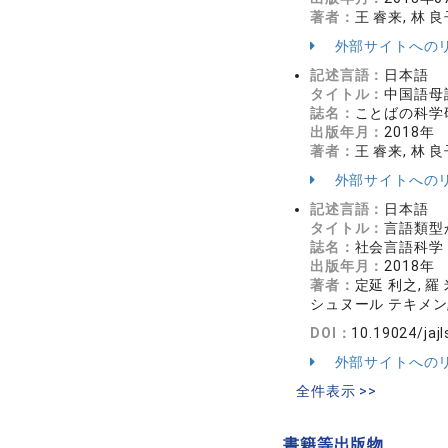
著者：
王 睿来, 林 良
外部サイトへの
記述言語：
日本語
タイトル：
中国語母
誌名：
ことばの科学研究 =
出版年月：
2018年
著者：
王 睿来, 林 良
外部サイトへの
記述言語：
日本語
タイトル：
言語類型
誌名：
社会言語科学 2
出版年月：
2018年
著者：
定延 利之, 羅
シュヌール テキメン,
DOI：
10.19024/jaj
外部サイトへの
全件表示 >>
書籍等出版物