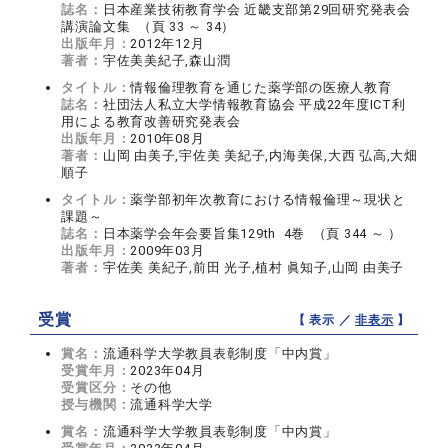
誌名：
日本産業技術教育学会 近畿支部第29回研究発表会
講演論文集 （頁 33 ～ 34）
出版年月：
2012年12月
著者：
宇佐美美紀子,森山潤
タイトル：
情報倫理教育を通じた薬学部の医療人教育
誌名：
社団法人私立大学情報教育協会 平成22年度ICT利
用による教育改善研究発表会
出版年月：
2010年08月
著者：
山岡 由美子,宇佐美 美紀子,内海美保,大西 弘高,大畑
順子
タイトル：
薬学部初年次教育における情報倫理～現状と
課題～
誌名：
日本薬学会年会要旨集129th 4巻 （頁 344 ～ ）
出版年月：
2009年03月
著者：
宇佐美 美紀子,前田 光子,植村 眞知子,山岡 由美子
受賞
【 表示 ／
非表示
】
賞名：
流通科学大学教員表彰制度「中内賞」
受賞年月：
2023年04月
受賞区分：
その他
授与機関：
流通科学大学
賞名：
流通科学大学教員表彰制度「中内賞」