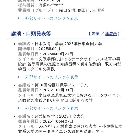
受賞年月：
2023年04月
授与機関：
流通科学大学
受賞者（グループ）：
森口文博, 保田洋, 吉川満
外部サイトへのリンクを表示
講演・口頭発表等
【 表示 ／
非表示
】
会議名：
日本教育工学会 2025年秋季全国大会
開催年月：
2025年09月
発表年月日：
2025年09月27日
タイトル：
文系学部におけるデータサイエンス教育の再
設計 苦手意識の克服と知識習得を促す能動的・双方向型
学習スタイルの実践
外部サイトへのリンクを表示
会議名：
第30回情報知識学フォーラム
発表年月日：
2026年01月31日
タイトル：
小規模文系私立大学におけるデータサイエン
ス教育の実践とDX人材育成に関する検討
外部サイトへのリンクを表示
会議名：
経営情報学会2025年次大会
発表年月日：
2025年06月07日
タイトル：
DXを担う人材育成における考察 －小規模私立
文系大学のデータサイエンス教育を踏まえて－