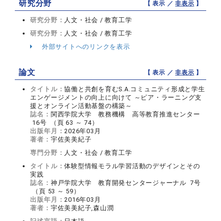
研究分野
【 表示 ／
非表示
】
研究分野：
人文・社会 / 教育工学
研究分野：
人文・社会 / 教育工学
外部サイトへのリンクを表示
論文
【 表示 ／
非表示
】
タイトル：
協働と共創を育むS.A.コミュニティ形成と学生
エンゲージメントの向上に向けて ～ピア・ラーニング支
援とオンライン活動基盤の構築～
誌名：
関西学院大学 教務機構 高等教育推進センター
16号 （頁 63 ～ 74）
出版年月：
2026年03月
著者：
宇佐美美紀子
専門分野：
人文・社会 / 教育工学
タイトル：
体験型情報モラル学習活動のデザインとその
実践
誌名：
神戸学院大学 教育開発センタージャーナル 7号
（頁 53 ～ 59）
出版年月：
2016年03月
著者：
宇佐美美紀子,森山潤