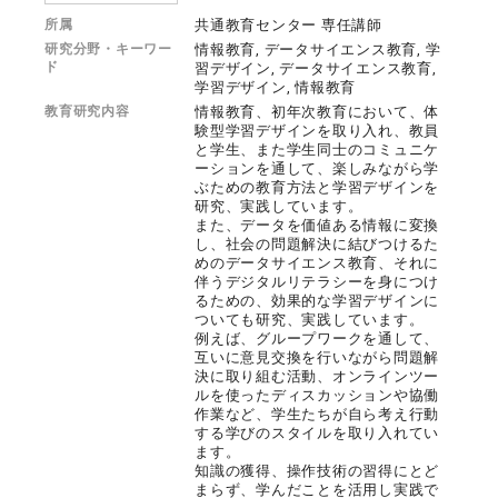
所属
共通教育センター 専任講師
研究分野・キーワー
情報教育, データサイエンス教育, 学
ド
習デザイン, データサイエンス教育,
学習デザイン, 情報教育
教育研究内容
情報教育、初年次教育において、体
験型学習デザインを取り入れ、教員
と学生、また学生同士のコミュニケ
ーションを通して、楽しみながら学
ぶための教育方法と学習デザインを
研究、実践しています。
また、データを価値ある情報に変換
し、社会の問題解決に結びつけるた
めのデータサイエンス教育、それに
伴うデジタルリテラシーを身につけ
るための、効果的な学習デザインに
ついても研究、実践しています。
例えば、グループワークを通して、
互いに意見交換を行いながら問題解
決に取り組む活動、オンラインツー
ルを使ったディスカッションや協働
作業など、学生たちが自ら考え行動
する学びのスタイルを取り入れてい
ます。
知識の獲得、操作技術の習得にとど
まらず、学んだことを活用し実践で