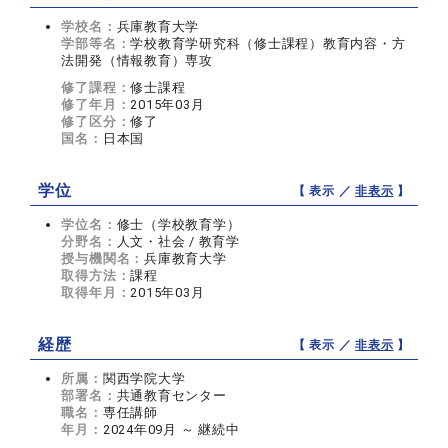
学校名：
兵庫教育大学
学部等名：
学校教育学研究科（修士課程）教育内容・方
法開発（情報教育）専攻
修了課程：
修士課程
修了年月：
2015年03月
修了区分：
修了
国名：
日本国
学位
【 表示 ／
非表示
】
学位名：
修士（学校教育学）
分野名：
人文・社会 / 教育学
授与機関名：
兵庫教育大学
取得方法：
課程
取得年月：
2015年03月
経歴
【 表示 ／
非表示
】
所属：
関西学院大学
部署名：
共通教育センター
職名：
専任講師
年月：
2024年09月 ～ 継続中