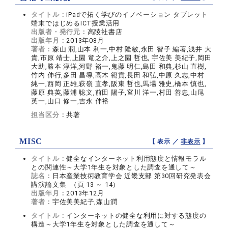
タイトル：
iPadで拓く学びのイノベーション タブレット
端末ではじめるICT授業活用
出版者・発行元：
高陵社書店
出版年月：
2013年08月
著者：
森山 潤,山本 利一,中村 隆敏,永田 智子 編著,浅井 大
貴,市原 靖士,上園 竜之介,上之園 哲也, 宇佐美 美紀子,岡田
大助,勝本 淳洋,河野 裕一,鬼藤 明仁,島田 和典,杉山 直樹,
竹内 伸行,多田 昌導,高木 範貢,長田 和弘,中原 久志,中村
純一,西岡 正雄,萩嶺 直孝,阪東 哲也,馬場 雅史,橋本 慎也,
藤原 典英,藤浦 聡文,前田 陽子,宮川 洋一,村田 善忠,山尾
英一,山口 修一,吉永 伸裕
担当区分：
共著
MISC
【 表示 ／
非表示
】
タイトル：
健全なインターネット利用態度と情報モラル
との関連性～大学1年生を対象とした調査を通して～
誌名：
日本産業技術教育学会 近畿支部 第30回研究発表会
講演論文集 （頁 13 ～ 14）
出版年月：
2013年12月
著者：
宇佐美美紀子,森山潤
タイトル：
インターネットの健全な利用に対する態度の
構造～大学1年生を対象とした調査を通して～