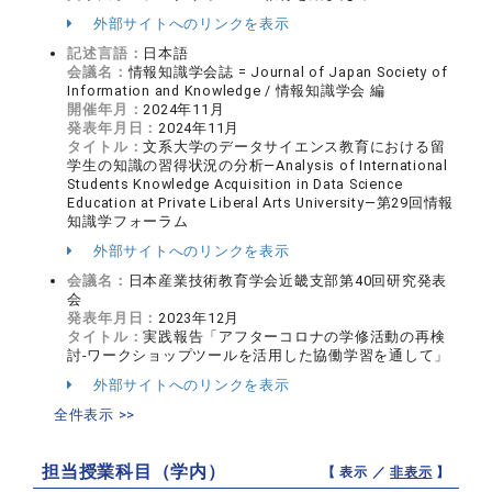
外部サイトへのリンクを表示
記述言語：
日本語
会議名：
情報知識学会誌 = Journal of Japan Society of
Information and Knowledge / 情報知識学会 編
開催年月：
2024年11月
発表年月日：
2024年11月
タイトル：
文系大学のデータサイエンス教育における留
学生の知識の習得状況の分析—Analysis of International
Students Knowledge Acquisition in Data Science
Education at Private Liberal Arts University—第29回情報
知識学フォーラム
外部サイトへのリンクを表示
会議名：
日本産業技術教育学会近畿支部第40回研究発表
会
発表年月日：
2023年12月
タイトル：
実践報告「アフターコロナの学修活動の再検
討-ワークショップツールを活用した協働学習を通して」
外部サイトへのリンクを表示
全件表示 >>
担当授業科目（学内）
【 表示 ／
非表示
】