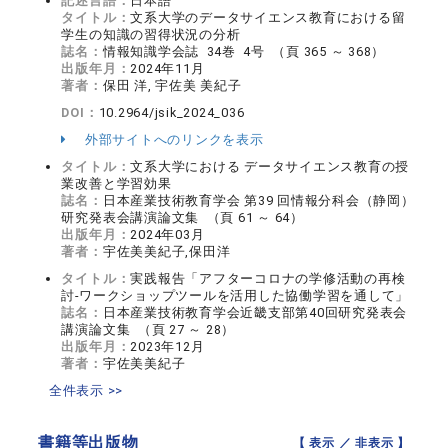
記述言語：
日本語
タイトル：
文系大学のデータサイエンス教育における留
学生の知識の習得状況の分析
誌名：
情報知識学会誌 34巻 4号 （頁 365 ～ 368）
出版年月：
2024年11月
著者：
保田 洋, 宇佐美 美紀子
DOI：
10.2964/jsik_2024_036
外部サイトへのリンクを表示
タイトル：
文系大学における データサイエンス教育の授
業改善と学習効果
誌名：
日本産業技術教育学会 第39 回情報分科会（静岡）
研究発表会講演論文集 （頁 61 ～ 64）
出版年月：
2024年03月
著者：
宇佐美美紀子,保田洋
タイトル：
実践報告「アフターコロナの学修活動の再検
討-ワークショップツールを活用した協働学習を通して」
誌名：
日本産業技術教育学会近畿支部第40回研究発表会
講演論文集 （頁 27 ～ 28）
出版年月：
2023年12月
著者：
宇佐美美紀子
全件表示 >>
書籍等出版物
【 表示 ／
非表示
】