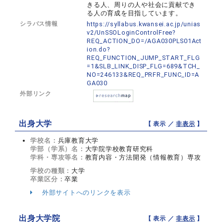
きる人、周りの人や社会に貢献でき
る人の育成を目指しています。
シラバス情報
https://syllabus.kwansei.ac.jp/unias
v2/UnSSOLoginControlFree?
REQ_ACTION_DO=/AGA030PLS01Act
ion.do?
REQ_FUNCTION_JUMP_START_FLG
=1&SLB_LINK_DISP_FLG=689&TCH_
NO=246133&REQ_PRFR_FUNC_ID=A
GA030
外部リンク
出身大学
【 表示 ／
非表示
】
学校名：
兵庫教育大学
学部（学系）名：
大学院学校教育研究科
学科・専攻等名：
教育内容・方法開発（情報教育）専攻
学校の種類：
大学
卒業区分：
卒業
外部サイトへのリンクを表示
出身大学院
【 表示 ／
非表示
】