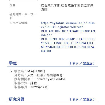
所属
総合政策学部 総合政策学部英語常勤
講師
研究分野・キーワー
ド
シラバス情報
https://syllabus.kwansei.ac.jp/unias
v2/UnSSOLoginControlFree?
REQ_ACTION_DO=/AGA030PLS01Act
ion.do?
REQ_FUNCTION_JUMP_START_FLG
=1&SLB_LINK_DISP_FLG=689&TCH_
NO=246038&REQ_PRFR_FUNC_ID=A
GA030
学位
【 表示 ／
非表示
】
学位名：
M.A(TESOL)
分野名：
人文・社会 / 外国語教育
授与機関名：
University of London
取得方法：
課程
取得年月：
2022年12月
研究分野
【 表示 ／
非表示
】