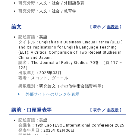
研究分野：
人文・社会 / 外国語教育
研究分野：
人文・社会 / 教育学
論文
【 表示 ／
非表示
】
記述言語：
英語
タイトル：
English as a Business Lingua Franca (BELF)
and its Implications for English Language Teaching
(ELT): A Critical Comparison of Two Recent Studies in
China and Japan.
誌名：
The Journal of Policy Studies 70巻 （頁 117 ～
125）
出版年月：
2025年03月
著者：
スコット、ダニエル
掲載種別：
研究論文（その他学術会議資料等）
外部サイトへのリンクを表示
講演・口頭発表等
【 表示 ／
非表示
】
記述言語：
英語
会議名：
19th LaoTESOL International Conference 2025
発表年月日：
2025年02月06日