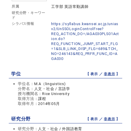
所属
工学部 英語常勤講師
研究分野・キーワー
ド
シラバス情報
https://syllabus.kwansei.ac.jp/unias
v2/UnSSOLoginControlFree?
REQ_ACTION_DO=/AGA030PLS01Act
ion.do?
REQ_FUNCTION_JUMP_START_FLG
=1&SLB_LINK_DISP_FLG=689&TCH_
NO=246143&REQ_PRFR_FUNC_ID=A
GA030
学位
【 表示 ／
非表示
】
学位名：
M.A（linguistics)
分野名：
人文・社会 / 言語学
授与機関名：
Rice University
取得方法：
課程
取得年月：
2014年05月
研究分野
【 表示 ／
非表示
】
研究分野：
人文・社会 / 外国語教育