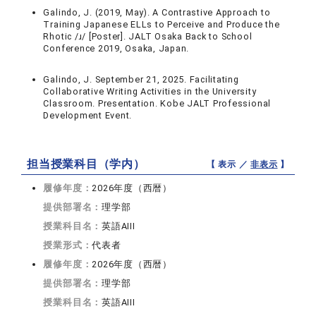
Galindo, J. (2019, May). A Contrastive Approach to
Training Japanese ELLs to Perceive and Produce the
Rhotic /ɹ/ [Poster]. JALT Osaka Back to School
Conference 2019, Osaka, Japan.
Galindo, J. September 21, 2025. Facilitating
Collaborative Writing Activities in the University
Classroom. Presentation. Kobe JALT Professional
Development Event.
担当授業科目（学内）
【 表示 ／
非表示
】
履修年度：
2026年度（西暦）
提供部署名：
理学部
授業科目名：
英語AIII
授業形式：
代表者
履修年度：
2026年度（西暦）
提供部署名：
理学部
授業科目名：
英語AIII