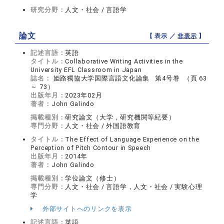
研究分野：
人文・社会 / 言語学
論文
【 表示 ／
非表示
】
記述言語：
英語
タイトル：
Collaborative Writing Activities in the
University EFL Classroom in Japan
誌名：
姫路獨協大学国際言語文化論集 第4号巻 （頁 63
～ 73）
出版年月：
2023年02月
著者：
John Galindo
掲載種別：
研究論文（大学，研究機関等紀要）
専門分野：
人文・社会 / 外国語教育
タイトル：
The Effect of Language Experience on the
Perception of Pitch Contour in Speech
出版年月：
2014年
著者：
John Galindo
掲載種別：
学位論文（修士）
専門分野：
人文・社会 / 言語学，人文・社会 / 実験心理
学
外部サイトへのリンクを表示
記述言語：
英語