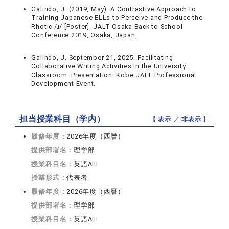
Galindo, J. (2019, May). A Contrastive Approach to
Training Japanese ELLs to Perceive and Produce the
Rhotic /ɹ/ [Poster]. JALT Osaka Back to School
Conference 2019, Osaka, Japan.
Galindo, J. September 21, 2025. Facilitating
Collaborative Writing Activities in the University
Classroom. Presentation. Kobe JALT Professional
Development Event.
担当授業科目（学内）
【 表示 ／
非表示
】
履修年度：
2026年度（西暦）
提供部署名：
理学部
授業科目名：
英語AIII
授業形式：
代表者
履修年度：
2026年度（西暦）
提供部署名：
理学部
授業科目名：
英語AIII