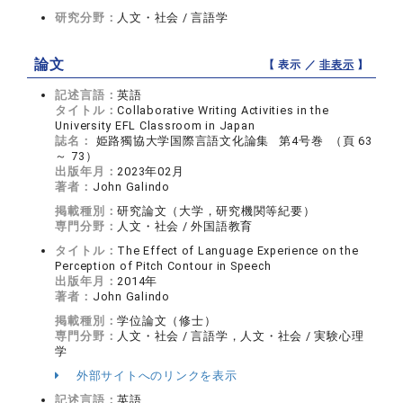
研究分野：
人文・社会 / 言語学
論文
【 表示 ／
非表示
】
記述言語：
英語
タイトル：
Collaborative Writing Activities in the
University EFL Classroom in Japan
誌名：
姫路獨協大学国際言語文化論集 第4号巻 （頁 63
～ 73）
出版年月：
2023年02月
著者：
John Galindo
掲載種別：
研究論文（大学，研究機関等紀要）
専門分野：
人文・社会 / 外国語教育
タイトル：
The Effect of Language Experience on the
Perception of Pitch Contour in Speech
出版年月：
2014年
著者：
John Galindo
掲載種別：
学位論文（修士）
専門分野：
人文・社会 / 言語学，人文・社会 / 実験心理
学
外部サイトへのリンクを表示
記述言語：
英語