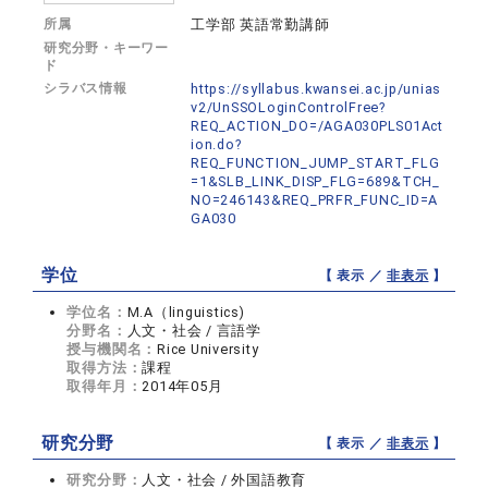
所属
工学部 英語常勤講師
研究分野・キーワー
ド
シラバス情報
https://syllabus.kwansei.ac.jp/unias
v2/UnSSOLoginControlFree?
REQ_ACTION_DO=/AGA030PLS01Act
ion.do?
REQ_FUNCTION_JUMP_START_FLG
=1&SLB_LINK_DISP_FLG=689&TCH_
NO=246143&REQ_PRFR_FUNC_ID=A
GA030
学位
【 表示 ／
非表示
】
学位名：
M.A（linguistics)
分野名：
人文・社会 / 言語学
授与機関名：
Rice University
取得方法：
課程
取得年月：
2014年05月
研究分野
【 表示 ／
非表示
】
研究分野：
人文・社会 / 外国語教育