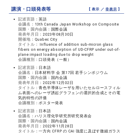
講演・口頭発表等
【 表示 ／
非表示
】
記述言語：
英語
会議名：
13th Canada Japan Workshop on Composite
国際・国内会議：
国際会議
発表年月日：
2023年08月30日
開催地：
Quabec City
タイトル：
Influence of addition sub-micron glass
fibers on energy absorption of UD-CFRP under out-of-
plane impact loading due to drop weight
会議種別：
口頭発表（一般）
記述言語：
日本語
会議名：
日本材料学 会 第17回 若手シンポジウム
国際・国内会議：
国内会議
発表年月日：
2022年12月02日
タイトル：
青色半導体レーザを用いたセルロースフィル
ム表面へのレーザ誘起グラフェンの選択的合成とその電
気的特性の評価
会議種別：
ポスター発表
記述言語：
日本語
会議名：
ハリス理化学研究所研究発表会
国際・国内会議：
国内会議
発表年月日：
2022年11月28日
タイトル：
一方向 CFRP の CAI 強度に及ぼす微細ガラス