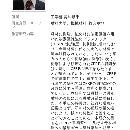
所属
工学部 契約助手
研究分野・キーワー
材料力学、機械材料, 複合材料
ド
教育研究内容
母材に樹脂、強化材に炭素繊維を用
いた炭素繊維強化プラスチック
(CFRP)は比強度・比剛性に優れてお
り、金属材料に代る先進的な材料で
近年注目されている。またCFRPは厚
み方向からの衝撃(面外衝撃)に弱く、
衝撃により積層されたCFRPの層間が
はく離し、CFRPの破壊をもたらすこ
とが知られている。そのため、CFRP
の耐衝撃性の向上が重要である。こ
れまでの研究ではCFRPの耐衝撃性の
改善に関する手法が数多く提案され
ているが、本研究では母材への微細
材料の添加による母材改質に着目し
た。本手法の特長は、複雑な過程を
必要とせず、添加材の種類や量の違
いにより、様々な特性を改善するこ
とができることである。本研究の目
的をCFRPの耐衝撃性に及ぼす母材樹
脂への微細ガラス繊維添加の効果の