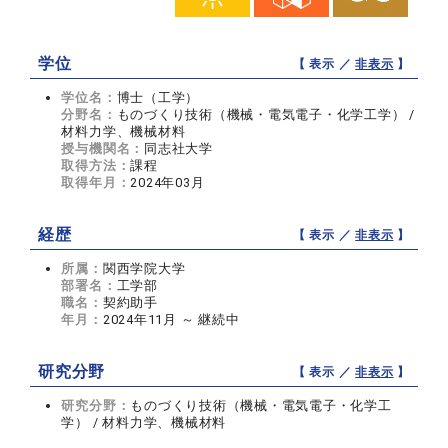
学位
【 表示 ／
非表示
】
学位名：
博士（工学）
分野名：
ものづくり技術（機械・電気電子・化学工学） /
材料力学、機械材料
授与機関名：
同志社大学
取得方法：
課程
取得年月：
2024年03月
経歴
【 表示 ／
非表示
】
所属：
関西学院大学
部署名：
工学部
職名：
契約助手
年月：
2024年11月 ～ 継続中
研究分野
【 表示 ／
非表示
】
研究分野：
ものづくり技術（機械・電気電子・化学工
学） / 材料力学、機械材料