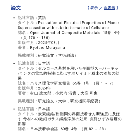
論文
【 表示 ／
非表示
】
記述言語：
英語
タイトル：
Evaluation of Electrical Properties of Planar
Supercapacitor with substrate made of Cellulose
誌名：
Open Journal of Composite Meterials 15巻 4号
（頁 176 ～ 186）
出版年月：
2025年08月
著者：
Ryotaro Murayama
掲載種別：
研究論文（学術雑誌）
記述言語：
日本語
タイトル：
セルロース基材を用いた平面型スーパーキャ
パ シタの電気的特性に及ぼすポリイミド粉末の添加の効
果
誌名：
ハリス理化学研究報告 65巻 1号 （頁 1 ～ 7）
出版年月：
2024年
著者：
村山 凌太郎，小武内 清貴，大窪 和也
掲載種別：
研究論文（大学，研究機関等紀要）
記述言語：
日本語
タイトル：
炭素繊維/樹脂間の界面接着せん断強度に及ぼ
す 母材への微細ガラス繊維添加の効果 ‐負荷ひずみ速度の
影響‐
誌名：
日本接着学会誌 60巻 4号 （頁 82 ～ 88）