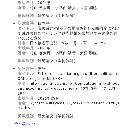
出版年月：
2024年
著者：
村山 凌太郎，小武内 清貴，大窪 和也
掲載種別：
研究論文（学術雑誌）
記述言語：
日本語
タイトル：
炭素繊維/樹脂間の界面接着せん断強度に及ぼ
す繊維表面のサイジング処理効果の負荷ひずみ速度の違
いによる変化―
誌名：
日本接着学会誌 59巻 3号 （頁 65 ～ 72）
出版年月：
2023年
著者：
村山 凌太郎，小武内 清貴，大窪 和也
掲載種別：
研究論文（学術雑誌）
記述言語：
英語
タイトル：
Effect of sub-micron glass fiber addition on
CAI strength of UD-CFRP
誌名：
International Journal of Computational Methods
and Experimental Measurements 10巻 3号 （頁 271 ～
281）
出版年月：
2022年09月
著者：
Ryotaro Murayama, Kiyotaka Obunai and Kazuya
Okubo
掲載種別：
研究論文（学術雑誌）
全件表示 >>