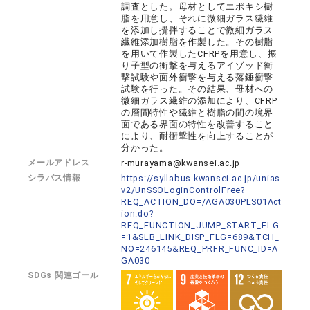
調査とした。母材としてエポキシ樹
脂を用意し、それに微細ガラス繊維
を添加し攪拌することで微細ガラス
繊維添加樹脂を作製した。その樹脂
を用いて作製したCFRPを用意し、振
り子型の衝撃を与えるアイゾッド衝
撃試験や面外衝撃を与える落錘衝撃
試験を行った。その結果、母材への
微細ガラス繊維の添加により、CFRP
の層間特性や繊維と樹脂の間の境界
面である界面の特性を改善すること
により、耐衝撃性を向上することが
分かった。
メールアドレス
r-murayama@kwansei.ac.jp
シラバス情報
https://syllabus.kwansei.ac.jp/unias
v2/UnSSOLoginControlFree?
REQ_ACTION_DO=/AGA030PLS01Act
ion.do?
REQ_FUNCTION_JUMP_START_FLG
=1&SLB_LINK_DISP_FLG=689&TCH_
NO=246145&REQ_PRFR_FUNC_ID=A
GA030
SDGs 関連ゴール