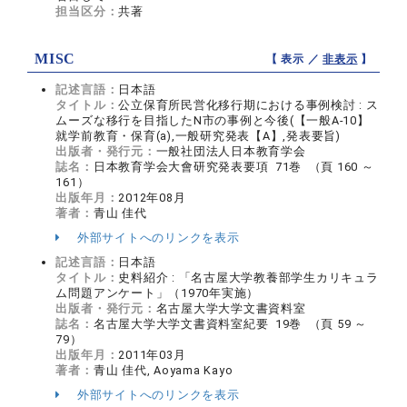
担当区分：
共著
MISC
【 表示 ／
非表示
】
記述言語：
日本語
タイトル：
公立保育所民営化移行期における事例検討 : ス
ムーズな移行を目指したN市の事例と今後(【一般A-10】
就学前教育・保育(a),一般研究発表【A】,発表要旨)
出版者・発行元：
一般社団法人日本教育学会
誌名：
日本教育学会大會研究発表要項 71巻 （頁 160 ～
161）
出版年月：
2012年08月
著者：
青山 佳代
外部サイトへのリンクを表示
記述言語：
日本語
タイトル：
史料紹介 : 「名古屋大学教養部学生カリキュラ
ム問題アンケート」（1970年実施）
出版者・発行元：
名古屋大学大学文書資料室
誌名：
名古屋大学大学文書資料室紀要 19巻 （頁 59 ～
79）
出版年月：
2011年03月
著者：
青山 佳代, Aoyama Kayo
外部サイトへのリンクを表示