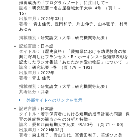
姆養成所の「プログラムノート」に注目して―
誌名：
研究紀要ー名古屋柳城女子大学 4号 （頁 1 ～
15）
出版年月：
2024年03月
著者：
青山佳代、豊田和子、片山伸子、山本聡子、村田
あゆみ
掲載種別：
研究論文（大学，研究機関等紀要）
記述言語：
日本語
タイトル：
（歴史資料）「愛知県における幼児教育の振
興に寄与したフランセス・B・ホーキンス―愛知県表彰を
記念したラジオ番組「あたたかき愛の物語」について―」
誌名：
研究紀要 -巻 （頁 179 ～ 192）
出版年月：
2022年
著者：
青山 佳代
掲載種別：
研究論文（大学，研究機関等紀要）
共著区分：
共著
外部サイトへのリンクを表示
記述言語：
日本語
タイトル：
若手保育者における短期的指導計画の問題―保
育の連続性の観点からの分析と特徴―
誌名：
愛知江南短期大学紀要 49/50号 （頁 71 ～ 80）
出版年月：
2021年03月
著者：
森山雅子、青山佳代、冨貴田智子、笹瀬ひと美