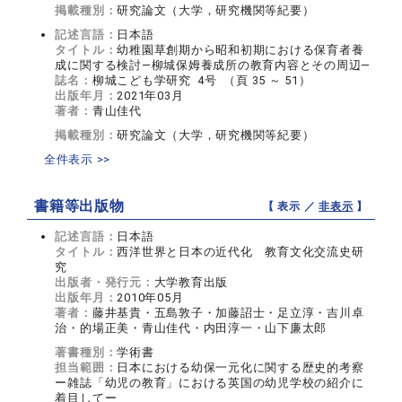
掲載種別：
研究論文（大学，研究機関等紀要）
記述言語：
日本語
タイトル：
幼稚園草創期から昭和初期における保育者養
成に関する検討―柳城保姆養成所の教育内容とその周辺―
誌名：
柳城こども学研究 4号 （頁 35 ～ 51）
出版年月：
2021年03月
著者：
青山佳代
掲載種別：
研究論文（大学，研究機関等紀要）
全件表示 >>
書籍等出版物
【 表示 ／
非表示
】
記述言語：
日本語
タイトル：
西洋世界と日本の近代化 教育文化交流史研
究
出版者・発行元：
大学教育出版
出版年月：
2010年05月
著者：
藤井基貴・五島敦子・加藤詔士・足立淳・吉川卓
治・的場正美・青山佳代・内田淳一・山下廉太郎
著書種別：
学術書
担当範囲：
日本における幼保一元化に関する歴史的考察
ー雑誌「幼児の教育」における英国の幼児学校の紹介に
着目してー