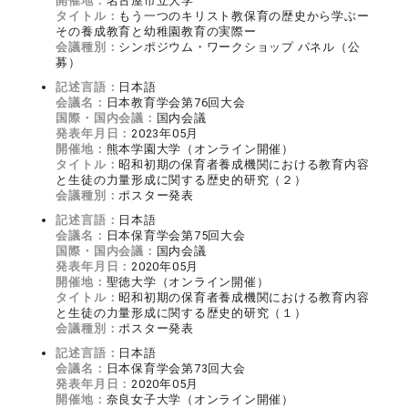
開催地：
名古屋市立大学
タイトル：
もう一つのキリスト教保育の歴史から学ぶー
その養成教育と幼稚園教育の実際ー
会議種別：
シンポジウム・ワークショップ パネル（公
募）
記述言語：
日本語
会議名：
日本教育学会第76回大会
国際・国内会議：
国内会議
発表年月日：
2023年05月
開催地：
熊本学園大学（オンライン開催）
タイトル：
昭和初期の保育者養成機関における教育内容
と生徒の力量形成に関する歴史的研究（２）
会議種別：
ポスター発表
記述言語：
日本語
会議名：
日本保育学会第75回大会
国際・国内会議：
国内会議
発表年月日：
2020年05月
開催地：
聖徳大学（オンライン開催）
タイトル：
昭和初期の保育者養成機関における教育内容
と生徒の力量形成に関する歴史的研究（１）
会議種別：
ポスター発表
記述言語：
日本語
会議名：
日本保育学会第73回大会
発表年月日：
2020年05月
開催地：
奈良女子大学（オンライン開催）