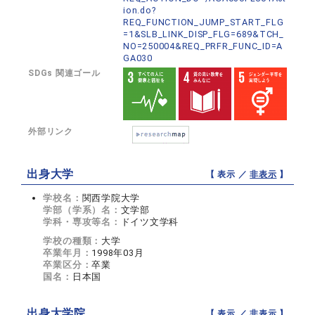
ion.do?
REQ_FUNCTION_JUMP_START_FLG
=1&SLB_LINK_DISP_FLG=689&TCH_
NO=250004&REQ_PRFR_FUNC_ID=A
GA030
SDGs 関連ゴール
外部リンク
出身大学
【 表示 ／
非表示
】
学校名：
関西学院大学
学部（学系）名：
文学部
学科・専攻等名：
ドイツ文学科
学校の種類：
大学
卒業年月：
1998年03月
卒業区分：
卒業
国名：
日本国
出身大学院
【 表示 ／
非表示
】