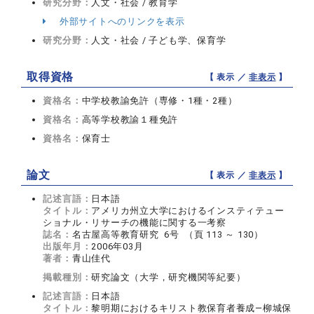
研究分野：
人文・社会 / 教育学
外部サイトへのリンクを表示
研究分野：
人文・社会 / 子ども学、保育学
取得資格
【 表示 ／
非表示
】
資格名：
中学校教諭免許（専修・1種・2種）
資格名：
高等学校教諭１種免許
資格名：
保育士
論文
【 表示 ／
非表示
】
記述言語：
日本語
タイトル：
アメリカ州立大学におけるインスティテュー
ショナル・リサーチの機能に関する一考察
誌名：
名古屋高等教育研究 6号 （頁 113 ～ 130）
出版年月：
2006年03月
著者：
青山佳代
掲載種別：
研究論文（大学，研究機関等紀要）
記述言語：
日本語
タイトル：
黎明期におけるキリスト教保育者養成―柳城保