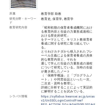
所属
教育学部 助教
研究分野・キーワー
教育史, 保育学, 教育学
ド
教育研究内容
「昭和初期の保育者養成機関におけ
る教育内容と生徒の力量形成過程に
おける歴史的研究」
をテーマとして、キリスト教保育者
養成に関する研究に取り組んでい
る。
とりわけカナダから移入されたフレ
ーベル主義による保育者養成の具体
的な教育内容と、それを
通して学んだ生徒の力量形成の過程
について研究している。当時の生徒
が書き残したノート
（「保姆学概論」と「プログラムノ
ート」）や同窓会誌といった一次、
二次史・資料を整理し、
詳細に分析することによって実証的
に解明することを試みている。
シラバス情報
https://syllabus.kwansei.ac.jp/unias
v2/UnSSOLoginControlFree?
REQ_ACTION_DO=/AGA030PLS01Act