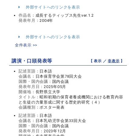
外部サイトへのリンクを表示
作品名：
成長するティップス先生ver.1.2
発表年月：
2004年
外部サイトへのリンクを表示
全件表示 >>
講演・口頭発表等
【 表示 ／
非表示
】
記述言語：
日本語
会議名：
日本保育学会第78回大会
国際・国内会議：
国内会議
発表年月日：
2025年05月
開催地：
長野県立大学
タイトル：
昭和初期の保育者養成機関における教育内容
と生徒の力量形成に関する歴史的研究（４）
会議種別：
ポスター発表
記述言語：
日本語
会議名：
日本乳幼児学会第33回大会
国際・国内会議：
国内会議
発表年月日：
2023年12月