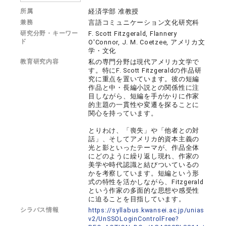
所属
経済学部 准教授
兼務
言語コミュニケーション文化研究科
研究分野・キーワー
F. Scott Fitzgerald, Flannery
ド
O'Connor, J. M. Coetzee, アメリカ文
学・文化
教育研究内容
私の専門分野は現代アメリカ文学で
す。特にF. Scott Fitzgeraldの作品研
究に重点を置いています。彼の短編
作品と中・長編小説との関係性に注
目しながら、短編を手がかりに作家
的主題の一貫性や変遷を探ることに
関心を持っています。
とりわけ、「喪失」や「他者との対
話」、そしてアメリカ的資本主義の
光と影といったテーマが、作品全体
にどのように繰り返し現れ、作家の
美学や時代認識と結びついているの
かを考察しています。短編という形
式の特性を活かしながら、Fitzgerald
という作家の多面的な思想や感受性
に迫ることを目指しています。
シラバス情報
https://syllabus.kwansei.ac.jp/unias
v2/UnSSOLoginControlFree?