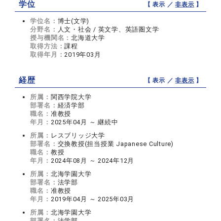
学位
【 表示 ／
非表示
】
学位名：
博士(文学)
分野名：
人文・社会 / 英文学、英語圏文学
授与機関名：
北海道大学
取得方法：
課程
取得年月：
2019年03月
経歴
【 表示 ／
非表示
】
所属：
関西学院大学
部署名：
経済学部
職名：
准教授
年月：
2025年04月 ～ 継続中
所属：
レスブリッジ大学
部署名：
交換教授(担当授業 Japanese Culture)
職名：
教授
年月：
2024年08月 ～ 2024年12月
所属：
北海学園大学
部署名：
法学部
職名：
准教授
年月：
2019年04月 ～ 2025年03月
所属：
北海学園大学
部署名：
法学部