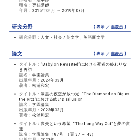
職名：
専任講師
年月：
2015年04月 ～ 2019年03月
研究分野
【 表示 ／
非表示
】
研究分野：
人文・社会 / 英文学、英語圏文学
論文
【 表示 ／
非表示
】
タイトル：
“Babylon Revisited”における死者の終わりな
き再訪
誌名：
学園論集
出版年月：
2024年03月
著者：
松浦和宏
タイトル：
漆黒の夜空が放つ光: “The Diamond as Big as
the Ritz”における眩いDisillusion
誌名：
学園論集
出版年月：
2023年03月
著者：
松浦和宏
タイトル：
喪失という希望: “The Long Way Out”と夢の変
遷
誌名：
学園論集 187号 （頁 37 ～ 48）
出版年月：
2022年