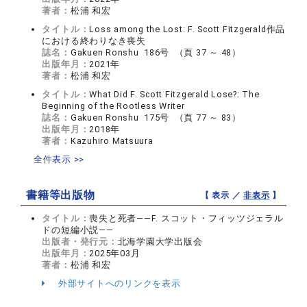
著者：
松浦 和宏
タイトル：
Loss among the Lost: F. Scott Fitzgerald作品
における終わりなき喪失
誌名：
Gakuen Ronshu 186号 （頁 37 ～ 48）
出版年月：
2021年
著者：
松浦 和宏
タイトル：
What Did F. Scott Fitzgerald Lose?: The
Beginning of the Rootless Writer
誌名：
Gakuen Ronshu 175号 （頁 77 ～ 83）
出版年月：
2018年
著者：
Kazuhiro Matsuura
全件表示 >>
書籍等出版物
【 表示 ／
非表示
】
タイトル：
喪失と死者――F. スコット・フィッツジェラル
ドの短編小説――
出版者・発行元：
北海学園大学出版会
出版年月：
2025年03月
著者：
松浦 和宏
外部サイトへのリンクを表示