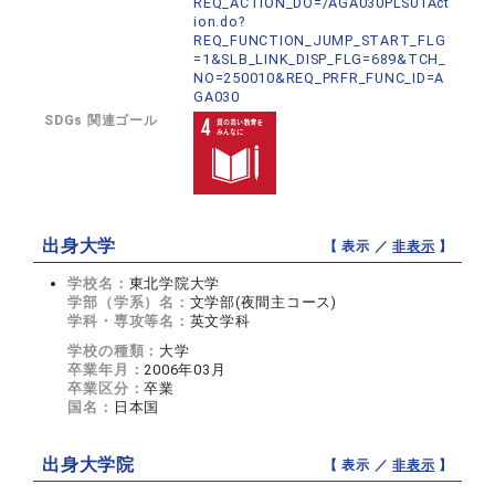
REQ_ACTION_DO=/AGA030PLS01Act
ion.do?
REQ_FUNCTION_JUMP_START_FLG
=1&SLB_LINK_DISP_FLG=689&TCH_
NO=250010&REQ_PRFR_FUNC_ID=A
GA030
SDGs 関連ゴール
出身大学
【 表示 ／
非表示
】
学校名：
東北学院大学
学部（学系）名：
文学部(夜間主コース)
学科・専攻等名：
英文学科
学校の種類：
大学
卒業年月：
2006年03月
卒業区分：
卒業
国名：
日本国
出身大学院
【 表示 ／
非表示
】