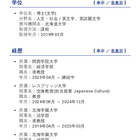
学位
【 表示 ／
非表示
】
学位名：
博士(文学)
分野名：
人文・社会 / 英文学、英語圏文学
授与機関名：
北海道大学
取得方法：
課程
取得年月：
2019年03月
経歴
【 表示 ／
非表示
】
所属：
関西学院大学
部署名：
経済学部
職名：
准教授
年月：
2025年04月 ～ 継続中
所属：
レスブリッジ大学
部署名：
交換教授(担当授業 Japanese Culture)
職名：
教授
年月：
2024年08月 ～ 2024年12月
所属：
北海学園大学
部署名：
法学部
職名：
准教授
年月：
2019年04月 ～ 2025年03月
所属：
北海学園大学
部署名：
法学部