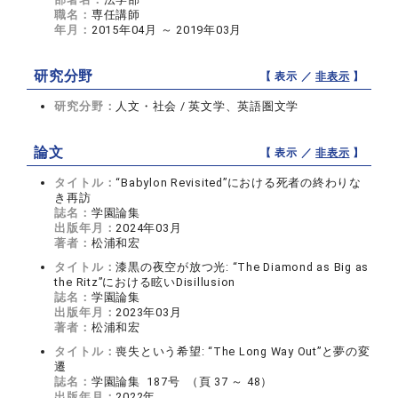
職名：
専任講師
年月：
2015年04月 ～ 2019年03月
研究分野
【 表示 ／
非表示
】
研究分野：
人文・社会 / 英文学、英語圏文学
論文
【 表示 ／
非表示
】
タイトル：
“Babylon Revisited”における死者の終わりな
き再訪
誌名：
学園論集
出版年月：
2024年03月
著者：
松浦和宏
タイトル：
漆黒の夜空が放つ光: “The Diamond as Big as
the Ritz”における眩いDisillusion
誌名：
学園論集
出版年月：
2023年03月
著者：
松浦和宏
タイトル：
喪失という希望: “The Long Way Out”と夢の変
遷
誌名：
学園論集 187号 （頁 37 ～ 48）
出版年月：
2022年