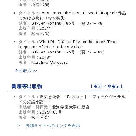
著者：
松浦 和宏
タイトル：
Loss among the Lost: F. Scott Fitzgerald作品
における終わりなき喪失
誌名：
Gakuen Ronshu 186号 （頁 37 ～ 48）
出版年月：
2021年
著者：
松浦 和宏
タイトル：
What Did F. Scott Fitzgerald Lose?: The
Beginning of the Rootless Writer
誌名：
Gakuen Ronshu 175号 （頁 77 ～ 83）
出版年月：
2018年
著者：
Kazuhiro Matsuura
全件表示 >>
書籍等出版物
【 表示 ／
非表示
】
タイトル：
喪失と死者――F. スコット・フィッツジェラル
ドの短編小説――
出版者・発行元：
北海学園大学出版会
出版年月：
2025年03月
著者：
松浦 和宏
外部サイトへのリンクを表示