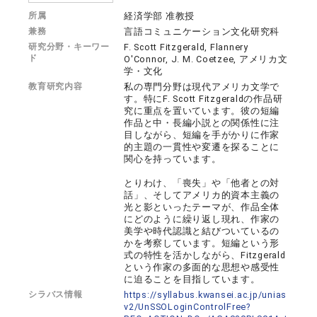
所属
経済学部 准教授
兼務
言語コミュニケーション文化研究科
研究分野・キーワー
F. Scott Fitzgerald, Flannery
ド
O'Connor, J. M. Coetzee, アメリカ文
学・文化
教育研究内容
私の専門分野は現代アメリカ文学で
す。特にF. Scott Fitzgeraldの作品研
究に重点を置いています。彼の短編
作品と中・長編小説との関係性に注
目しながら、短編を手がかりに作家
的主題の一貫性や変遷を探ることに
関心を持っています。
とりわけ、「喪失」や「他者との対
話」、そしてアメリカ的資本主義の
光と影といったテーマが、作品全体
にどのように繰り返し現れ、作家の
美学や時代認識と結びついているの
かを考察しています。短編という形
式の特性を活かしながら、Fitzgerald
という作家の多面的な思想や感受性
に迫ることを目指しています。
シラバス情報
https://syllabus.kwansei.ac.jp/unias
v2/UnSSOLoginControlFree?