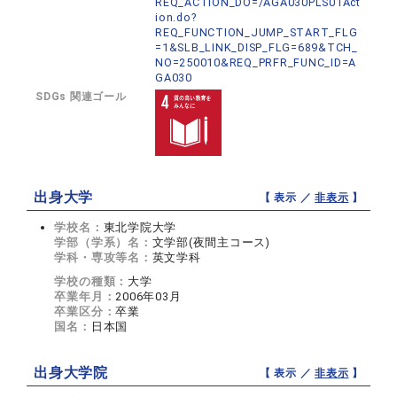
REQ_ACTION_DO=/AGA030PLS01Act
ion.do?
REQ_FUNCTION_JUMP_START_FLG
=1&SLB_LINK_DISP_FLG=689&TCH_
NO=250010&REQ_PRFR_FUNC_ID=A
GA030
SDGs 関連ゴール
出身大学
【 表示 ／
非表示
】
学校名：
東北学院大学
学部（学系）名：
文学部(夜間主コース)
学科・専攻等名：
英文学科
学校の種類：
大学
卒業年月：
2006年03月
卒業区分：
卒業
国名：
日本国
出身大学院
【 表示 ／
非表示
】