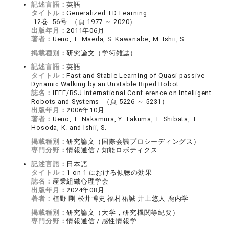
記述言語：
英語
タイトル：
Generalized TD Learning
12巻 56号 （頁 1977 ～ 2020）
出版年月：
2011年06月
著者：
Ueno, T. Maeda, S. Kawanabe, M. Ishii, S.
掲載種別：
研究論文（学術雑誌）
記述言語：
英語
タイトル：
Fast and Stable Learning of Quasi-passive
Dynamic Walking by an Unstable Biped Robot
誌名：
IEEE/RSJ International Conf erence on Intelligent
Robots and Systems （頁 5226 ～ 5231）
出版年月：
2006年10月
著者：
Ueno, T. Nakamura, Y. Takuma, T. Shibata, T.
Hosoda, K. and Ishii, S.
掲載種別：
研究論文（国際会議プロシーディングス）
専門分野：
情報通信 / 知能ロボティクス
記述言語：
日本語
タイトル：
1 on 1 における傾聴の効果
誌名：
産業組織心理学会
出版年月：
2024年08月
著者：
植野 剛 松井博史 福村祐誠 井上悠人 鹿内学
掲載種別：
研究論文（大学，研究機関等紀要）
専門分野：
情報通信 / 感性情報学