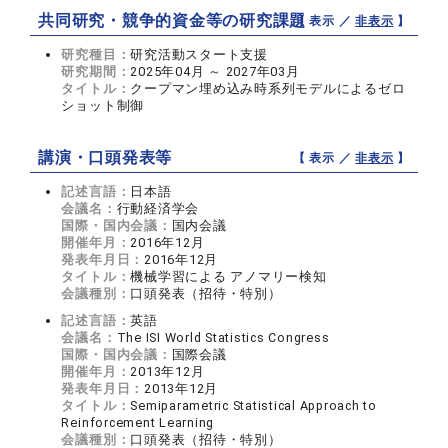
共同研究・競争的資金等の研究課題
【 表示 ／
非表示
】
研究種目：
研究活動スタート支援
研究期間：
2025年04月 ～ 2027年03月
タイトル：
クープマン埋め込み時系列モデルによるゼロ
ショット制御
講演・口頭発表等
【 表示 ／
非表示
】
記述言語：
日本語
会議名：
行動経済学会
国際・国内会議：
国内会議
開催年月：
2016年12月
発表年月日：
2016年12月
タイトル：
機械学習による アノマリー検知
会議種別：
口頭発表（招待・特別）
記述言語：
英語
会議名：
The ISI World Statistics Congress
国際・国内会議：
国際会議
開催年月：
2013年12月
発表年月日：
2013年12月
タイトル：
Semiparametric Statistical Approach to
Reinforcement Learning
会議種別：
口頭発表（招待・特別）