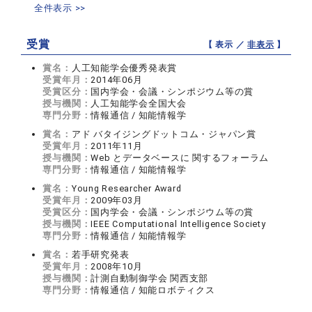
全件表示 >>
受賞
【 表示 ／
非表示
】
賞名：
人工知能学会優秀発表賞
受賞年月：
2014年06月
受賞区分：
国内学会・会議・シンポジウム等の賞
授与機関：
人工知能学会全国大会
専門分野：
情報通信 / 知能情報学
賞名：
アド バタイジングドットコム・ジャパン賞
受賞年月：
2011年11月
授与機関：
Web とデータベースに 関するフォーラム
専門分野：
情報通信 / 知能情報学
賞名：
Young Researcher Award
受賞年月：
2009年03月
受賞区分：
国内学会・会議・シンポジウム等の賞
授与機関：
IEEE Computational Intelligence Society
専門分野：
情報通信 / 知能情報学
賞名：
若手研究発表
受賞年月：
2008年10月
授与機関：
計測自動制御学会 関西支部
専門分野：
情報通信 / 知能ロボティクス