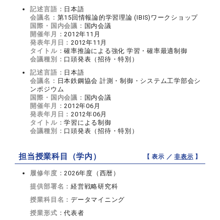
記述言語：
日本語
会議名：
第15回情報論的学習理論 (IBIS)ワークショップ
国際・国内会議：
国内会議
開催年月：
2012年11月
発表年月日：
2012年11月
タイトル：
確率推論による強化 学習・確率最適制御
会議種別：
口頭発表（招待・特別）
記述言語：
日本語
会議名：
日本鉄鋼協会 計測・制御・システム工学部会シ
ンポジウム
国際・国内会議：
国内会議
開催年月：
2012年06月
発表年月日：
2012年06月
タイトル：
学習による制御
会議種別：
口頭発表（招待・特別）
担当授業科目（学内）
【 表示 ／
非表示
】
履修年度：
2026年度（西暦）
提供部署名：
経営戦略研究科
授業科目名：
データマイニング
授業形式：
代表者