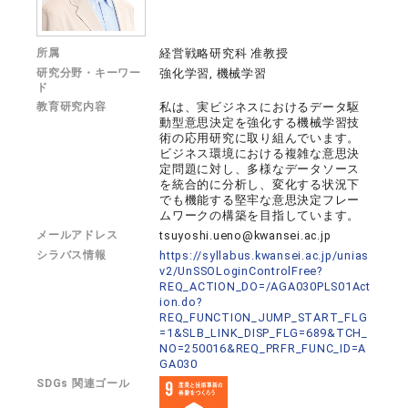
所属
経営戦略研究科 准教授
研究分野・キーワー
強化学習, 機械学習
ド
教育研究内容
私は、実ビジネスにおけるデータ駆
動型意思決定を強化する機械学習技
術の応用研究に取り組んでいます。
ビジネス環境における複雑な意思決
定問題に対し、多様なデータソース
を統合的に分析し、変化する状況下
でも機能する堅牢な意思決定フレー
ムワークの構築を目指しています。
メールアドレス
tsuyoshi.ueno@kwansei.ac.jp
シラバス情報
https://syllabus.kwansei.ac.jp/unias
v2/UnSSOLoginControlFree?
REQ_ACTION_DO=/AGA030PLS01Act
ion.do?
REQ_FUNCTION_JUMP_START_FLG
=1&SLB_LINK_DISP_FLG=689&TCH_
NO=250016&REQ_PRFR_FUNC_ID=A
GA030
SDGs 関連ゴール