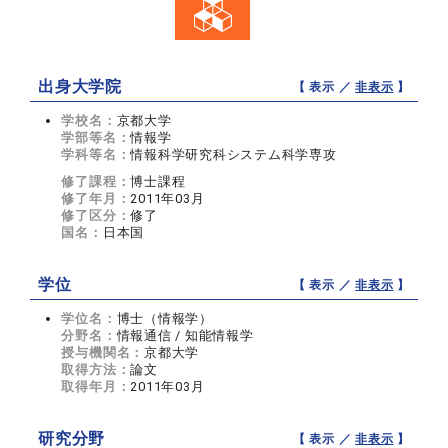
出身大学院
【 表示 ／
非表示
】
学校名：
京都大学
学部等名：
情報学
学科等名：
情報科学研究科システム科学専攻
修了課程：
博士課程
修了年月：
2011年03月
修了区分：
修了
国名：
日本国
学位
【 表示 ／
非表示
】
学位名：
博士（情報学）
分野名：
情報通信 / 知能情報学
授与機関名：
京都大学
取得方法：
論文
取得年月：
2011年03月
研究分野
【 表示 ／
非表示
】