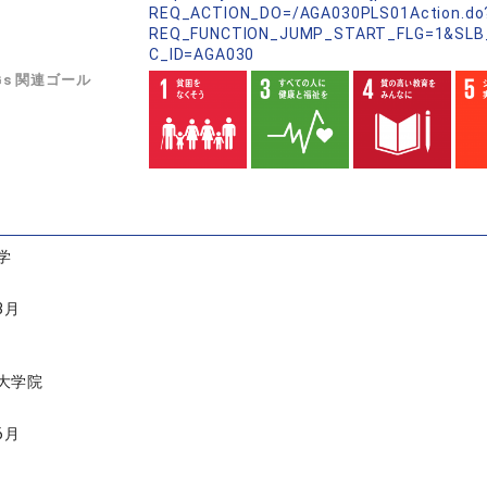
REQ_ACTION_DO=/AGA030PLS01Action.do
REQ_FUNCTION_JUMP_START_FLG=1&SLB
C_ID=AGA030
Gs 関連ゴール
学
3月
大学院
6月