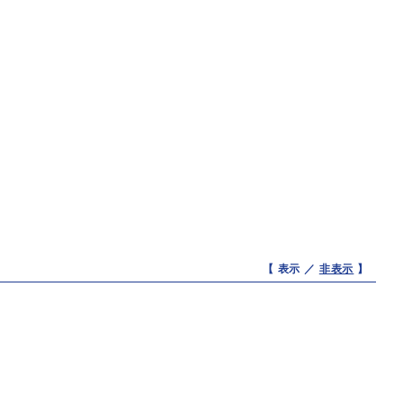
【 表示 ／
非表示
】