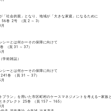
が「社会的親」となり、地域が「大きな家庭」になるために
56巻 2号 （頁 2 ～ 3）
0月
ンシーとは何かーその保障に向けて
巻 （頁 31 ～ 37）
5月
（学術雑誌）
ンシーとは何かーその保障に向けて
41巻 （頁 31 ～ 37）
5月
トプラン」を用いた市区町村のケースマネジメントを考える―家族
グレクト 25巻 （頁 157 ～ 165）
8月
佳子, 笹井康治, 小泉誠, 辻本直子