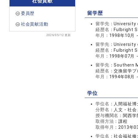
社会貢献
留学歴
委員歴
留学先：
University
社会貢献活動
経歴名：
Fulbright 
年月：
1998年10月 
2026/05/12 更新
留学先：
University
経歴名：
Fulbright 
年月：
1998年07月 
留学先：
Southern M
経歴名：
交換留学プ
年月：
1994年08月 
学位
学位名：
人間福祉博
分野名：
人文・社会 
授与機関名：
関西学
取得方法：
課程
取得年月：
2013年0
学位名：
社会福祉修