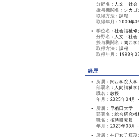
分野名：
人文・社会 
授与機関名：
シカゴ
取得方法：
課程
取得年月：
2000年0
学位名：
社会福祉修
分野名：
人文・社会 
授与機関名：
関西学
取得方法：
課程
取得年月：
1998年0
経歴
所属：
関西学院大学
部署名：
人間福祉学
職名：
教授
年月：
2025年04月
所属：
早稲田大学
部署名：
総合研究機
職名：
招聘研究員
年月：
2023年08月
所属：
神戸女子短期