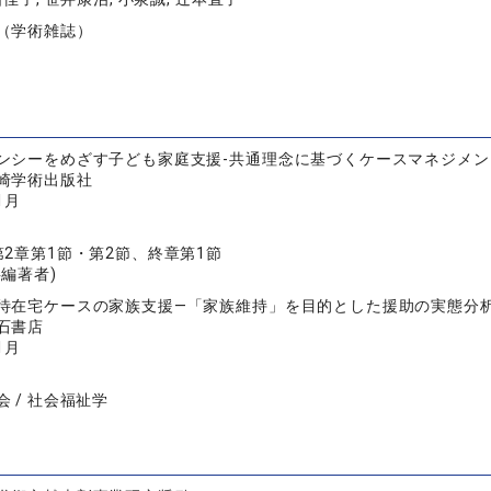
（学術雑誌）
ンシーをめざす子ども家庭支援-共通理念に基づくケースマネジメ
崎学術出版社
1月
第2章第1節・第2節、終章第1節
共編著者)
待在宅ケースの家族支援―「家族維持」を目的とした援助の実態分
石書店
1月
 / 社会福祉学