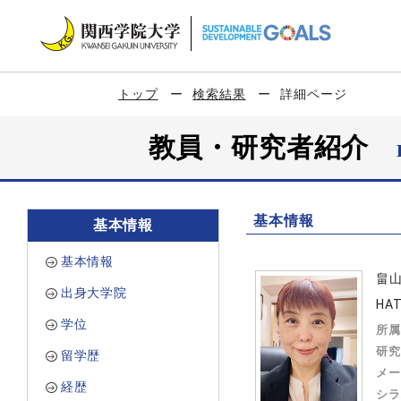
トップ
検索結果
詳細ページ
教員・研究者紹介
基本情報
基本情報
基本情報
畠
出身大学院
HAT
学位
所属
研究
留学歴
メー
経歴
シラ