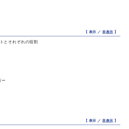
【 表示 ／
非表示
】
ントとそれぞれの役割
析ー
【 表示 ／
非表示
】