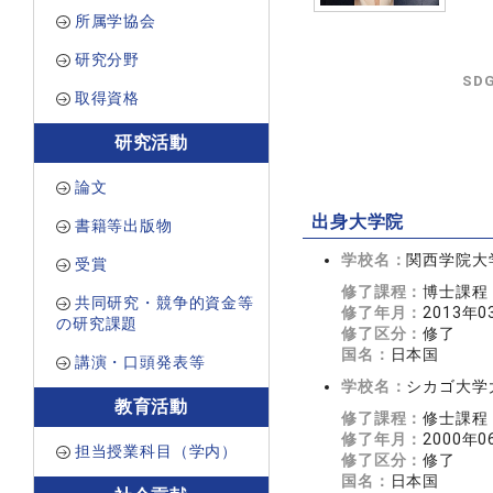
所属学協会
研究分野
SD
取得資格
研究活動
論文
出身大学院
書籍等出版物
学校名：
関西学院大
受賞
修了課程：
博士課程
共同研究・競争的資金等
修了年月：
2013年0
の研究課題
修了区分：
修了
国名：
日本国
講演・口頭発表等
学校名：
シカゴ大学
教育活動
修了課程：
修士課程
修了年月：
2000年0
担当授業科目（学内）
修了区分：
修了
国名：
日本国