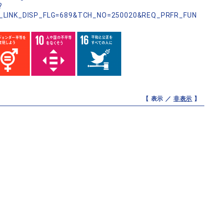
?
_LINK_DISP_FLG=689&TCH_NO=250020&REQ_PRFR_FUN
【 表示 ／
非表示
】