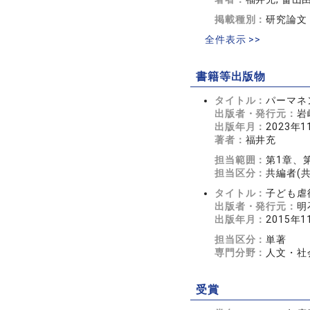
掲載種別：
研究論文
全件表示 >>
書籍等出版物
タイトル：
パーマネ
出版者・発行元：
岩
出版年月：
2023年1
著者：
福井充
担当範囲：
第1章、
担当区分：
共編者(
タイトル：
子ども虐
出版者・発行元：
明
出版年月：
2015年1
担当区分：
単著
専門分野：
人文・社会
受賞