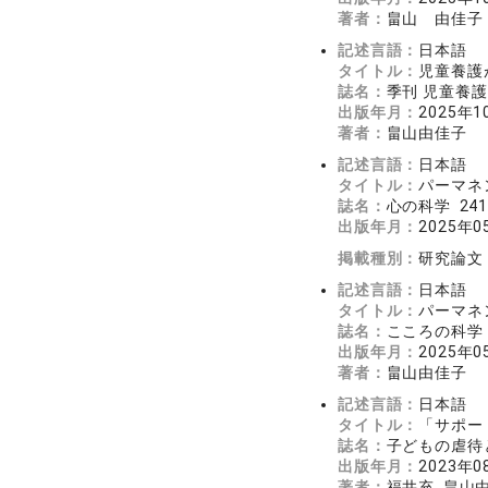
著者：
畠山 由佳子
記述言語：
日本語
タイトル：
児童養護
誌名：
季刊 児童養護 
出版年月：
2025年1
著者：
畠山由佳子
記述言語：
日本語
タイトル：
パーマネ
誌名：
心の科学 241
出版年月：
2025年0
掲載種別：
研究論文
記述言語：
日本語
タイトル：
パーマネ
誌名：
こころの科学 2
出版年月：
2025年0
著者：
畠山由佳子
記述言語：
日本語
タイトル：
「サポー
誌名：
子どもの虐待とネ
出版年月：
2023年0
著者：
福井充, 畠山由