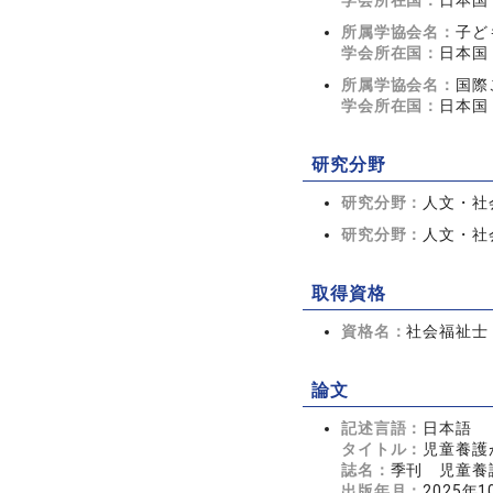
学会所在国：
日本国
所属学協会名：
子ど
学会所在国：
日本国
所属学協会名：
国際
学会所在国：
日本国
研究分野
研究分野：
人文・社会
研究分野：
人文・社会
取得資格
資格名：
社会福祉士
論文
記述言語：
日本語
タイトル：
児童養護
誌名：
季刊 児童養護 
出版年月：
2025年1