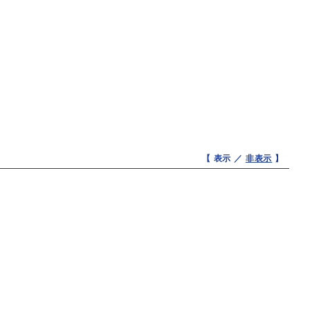
【 表示 ／
非表示
】