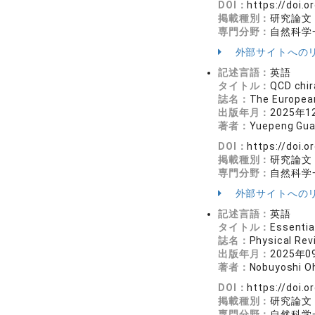
DOI：
https://doi.
掲載種別：
研究論文
専門分野：
自然科学
外部サイトへの
記述言語：
英語
タイトル：
QCD chir
誌名：
The Europea
出版年月：
2025年1
著者：
Yuepeng Gua
DOI：
https://doi.
掲載種別：
研究論文
専門分野：
自然科学
外部サイトへの
記述言語：
英語
タイトル：
Essentia
誌名：
Physical R
出版年月：
2025年0
著者：
Nobuyoshi O
DOI：
https://doi.
掲載種別：
研究論文
専門分野：
自然科学