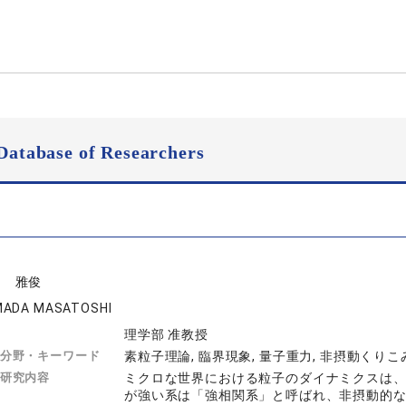
Database of Researchers
田 雅俊
MADA MASATOSHI
理学部 准教授
分野・キーワード
素粒子理論, 臨界現象, 量子重力, 非摂動くりこ
研究内容
ミクロな世界における粒子のダイナミクスは
が強い系は「強相関系」と呼ばれ、非摂動的