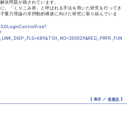
未解決問題が残されています。
めに、「くりこみ群」と呼ばれる手法を用いた研究を行ってき
量子重力理論の非摂動的構築に向けた研究に取り組んでいま
nSSOLoginControlFree?
?
_LINK_DISP_FLG=689&TCH_NO=250029&REQ_PRFR_FUN
【 表示 ／
非表示
】