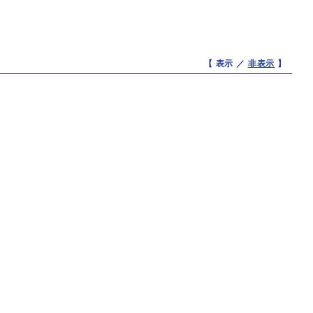
【 表示 ／
非表示
】