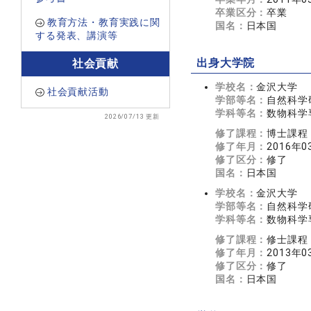
卒業区分：
卒業
教育方法・教育実践に関
国名：
日本国
する発表、講演等
出身大学院
社会貢献
学校名：
金沢大学
社会貢献活動
学部等名：
自然科学
学科等名：
数物科学
2026/07/13 更新
修了課程：
博士課程
修了年月：
2016年0
修了区分：
修了
国名：
日本国
学校名：
金沢大学
学部等名：
自然科学
学科等名：
数物科学
修了課程：
修士課程
修了年月：
2013年0
修了区分：
修了
国名：
日本国