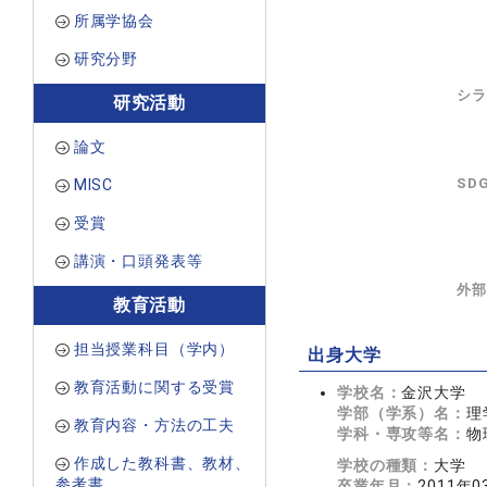
所属学協会
研究分野
シラ
研究活動
論文
SD
MISC
受賞
講演・口頭発表等
外部
教育活動
担当授業科目（学内）
出身大学
教育活動に関する受賞
学校名：
金沢大学
学部（学系）名：
理
教育内容・方法の工夫
学科・専攻等名：
物
作成した教科書、教材、
学校の種類：
大学
参考書
卒業年月：
2011年0