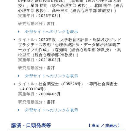
の作成と反転授業の実践」（森知晴（総合心理学部 准教
授）、星野 祐司（総合心理学部 教授）、北岡 明佳（総合
心理学部 教授）、髙松里江（総合心理学部 准教授））
実施年月：
2023年03月
研究活動区分：
書評
外部サイトへのリンクを表示
タイトル：
2020年度，大学教育の評価・報奨及びグッド
プラクティス表彰「心理学統計法・データ解析法講義ア
ーカイブの作成」（森知晴（総合心理学部 准教授）・髙
松里江（総合心理学部 准教授））
実施年月：
2021年03月
研究活動区分：
書評
外部サイトへのリンクを表示
タイトル：
社会調査士（005228号）・専門社会調査士
（A-000104号）
実施年月：
2009年06月
研究活動区分：
書評
外部サイトへのリンクを表示
講演・口頭発表等
【 表示 ／
非表示
】