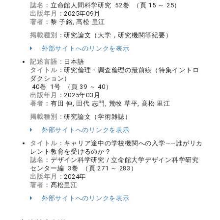
誌名：
立命館人間科学研究 52巻 （頁 15 ～ 25）
出版年月：
2025年09月
著者：
黎 子銘, 髙松 里江
掲載種別：
研究論文（大学，研究機関等紀要）
外部サイトへのリンクを表示
記述言語：
日本語
タイトル：
研究倫理・調査倫理の最前線（特集イントロ
ダクション）
40巻 1号 （頁 39 ～ 40）
出版年月：
2025年03月
著者：
有田 伸, 田代 志門, 荒牧 草平, 髙松 里江
掲載種別：
研究論文（学術雑誌）
外部サイトへのリンクを表示
タイトル：
キャリア途中の学校機関への入学――誰がリカ
レント教育を受けるのか？
誌名：
デザイン科学研究 / 立命館大学デザイン科学研究
センター編 3巻 （頁 271 ～ 283）
出版年月：
2024年
著者：
髙松里江
外部サイトへのリンクを表示