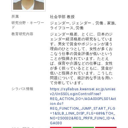
所属
社会学部 教授
研究分野・キーワー
ジェンダー, ジェンダー，労働，家族,
ド
ライフコース, 労働
教育研究内容
ジェンダー格差、とくに、日本のジ
ェンダー経済格差の研究をしていま
す。男女で賃金やポジションが違う
理由のひとつとして、女性が多くお
こなう仕事の賃金評価が低いという
ことが指摘されています。たとえ
ば、保育や介護などの仕事は、女性
が多く担っているとともに、賃金が
低いと指摘されています。こうした
問題について、統計的な手法を用い
て分析しています。
シラバス情報
https://syllabus.kwansei.ac.jp/unias
v2/UnSSOLoginControlFree?
REQ_ACTION_DO=/AGA030PLS01Act
ion.do?
REQ_FUNCTION_JUMP_START_FLG
=1&SLB_LINK_DISP_FLG=689&TCH_
NO=250032&REQ_PRFR_FUNC_ID=A
GA030