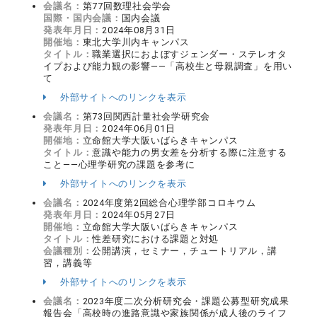
会議名：
第77回数理社会学会
国際・国内会議：
国内会議
発表年月日：
2024年08月31日
開催地：
東北大学川内キャンパス
タイトル：
職業選択におよぼすジェンダー・ステレオタ
イプおよび能力観の影響――「高校生と母親調査」を用い
て
外部サイトへのリンクを表示
会議名：
第73回関西計量社会学研究会
発表年月日：
2024年06月01日
開催地：
立命館大学大阪いばらきキャンパス
タイトル：
意識や能力の男女差を分析する際に注意する
こと—―心理学研究の課題を参考に
外部サイトへのリンクを表示
会議名：
2024年度第2回総合心理学部コロキウム
発表年月日：
2024年05月27日
開催地：
立命館大学大阪いばらきキャンパス
タイトル：
性差研究における課題と対処
会議種別：
公開講演，セミナー，チュートリアル，講
習，講義等
外部サイトへのリンクを表示
会議名：
2023年度二次分析研究会・課題公募型研究成果
報告会「高校時の進路意識や家族関係が成人後のライフ