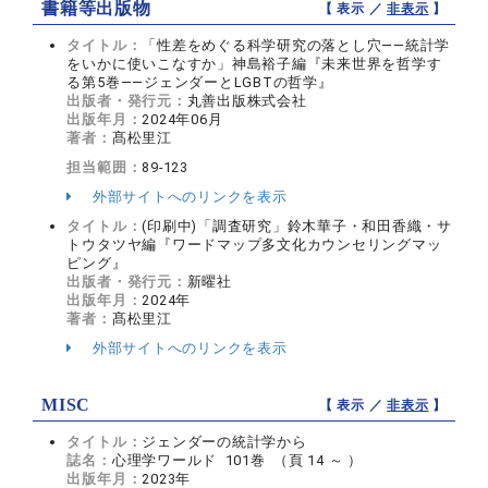
書籍等出版物
【 表示 ／
非表示
】
タイトル：
「性差をめぐる科学研究の落とし穴――統計学
をいかに使いこなすか」神島裕子編『未来世界を哲学す
る第5巻――ジェンダーとLGBTの哲学』
出版者・発行元：
丸善出版株式会社
出版年月：
2024年06月
著者：
髙松里江
担当範囲：
89-123
外部サイトへのリンクを表示
タイトル：
(印刷中)「調査研究」鈴木華子・和田香織・サ
トウタツヤ編『ワードマップ多文化カウンセリングマッ
ピング』
出版者・発行元：
新曜社
出版年月：
2024年
著者：
髙松里江
外部サイトへのリンクを表示
MISC
【 表示 ／
非表示
】
タイトル：
ジェンダーの統計学から
誌名：
心理学ワールド 101巻 （頁 14 ～ ）
出版年月：
2023年