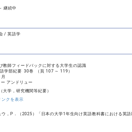
 ～ 継続中
 / 英語学
び教師フィードバックに対する大学生の認識
学部紀要 30巻 （頁 107 ～ 119）
1月
ター アンドリュー
（大学，研究機関等紀要）
リンクを表示
ュウ，P．（2025）「日本の大学1年生向け英語教科書における英