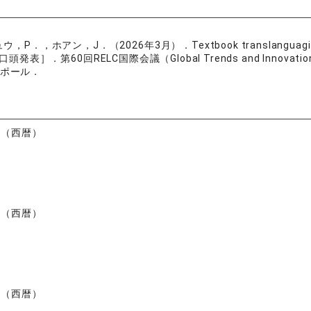
ホアン，J．（2026年3月）．Textbook translanguaging practice
［口頭発表］．第60回RELC国際会議（Global Trends and Innovations in 
ンガポール．
）
度（西暦）
度（西暦）
度（西暦）