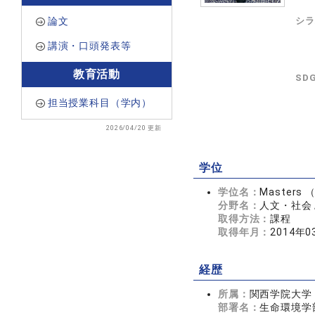
論文
シラ
講演・口頭発表等
教育活動
SD
担当授業科目（学内）
2026/04/20 更新
学位
学位名：
Masters （
分野名：
人文・社会 
取得方法：
課程
取得年月：
2014年0
経歴
所属：
関西学院大学
部署名：
生命環境学