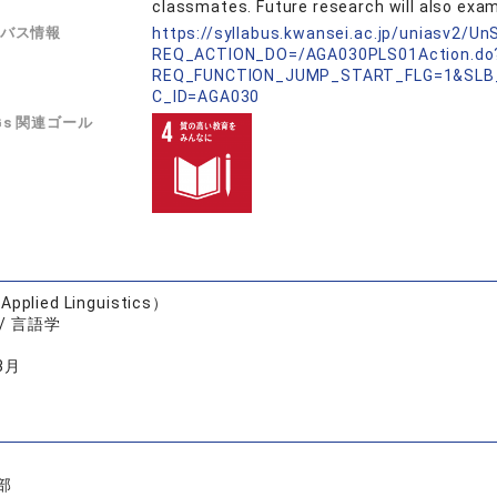
classmates. Future research will also exa
バス情報
https://syllabus.kwansei.ac.jp/uniasv2/U
REQ_ACTION_DO=/AGA030PLS01Action.do
REQ_FUNCTION_JUMP_START_FLG=1&SLB
C_ID=AGA030
Gs 関連ゴール
Applied Linguistics）
/ 言語学
3月
部