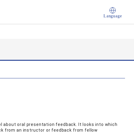
Language
 about oral presentation feedback. It looks into which
ck from an instructor or feedback from fellow