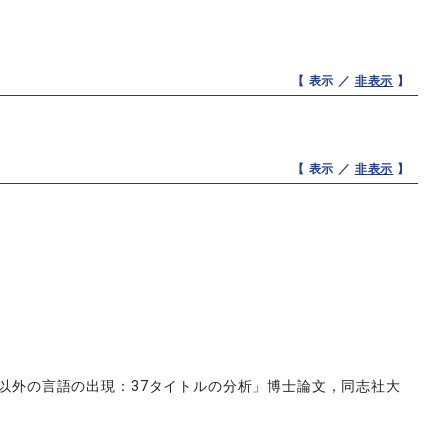
【 表示 ／
非表示
】
【 表示 ／
非表示
】
語以外の言語の出現：37タイトルの分析」博士論文，同志社大