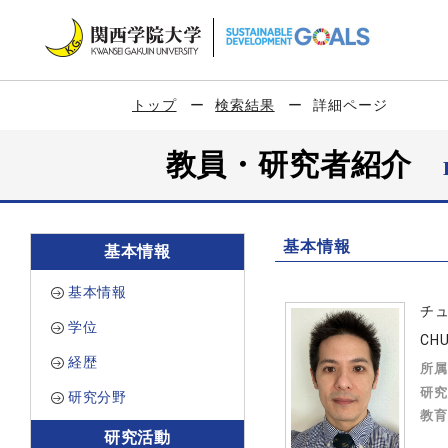
トップ
検索結果
詳細ページ
教員・研究者紹介
基本情報
基本情報
基本情報
チ
学位
CHU
経歴
所属
研究
研究分野
教育
研究活動