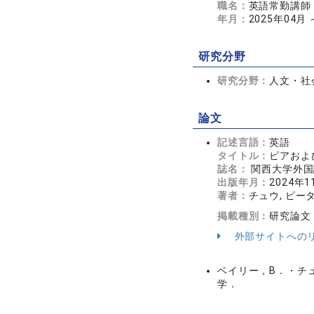
職名：
英語常勤講師
年月：
2025年04月
研究分野
研究分野：
人文・社会
論文
記述言語：
英語
タイトル：
ピアおよ
誌名：
関西大学外国語
出版年月：
2024年1
著者：
チュウ, ピー
掲載種別：
研究論文
外部サイトへの
ベイリー，B．・チ
学．