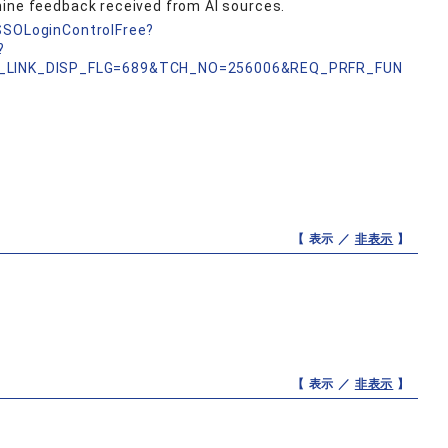
mine feedback received from AI sources.
nSSOLoginControlFree?
?
_LINK_DISP_FLG=689&TCH_NO=256006&REQ_PRFR_FUN
【 表示 ／
非表示
】
【 表示 ／
非表示
】