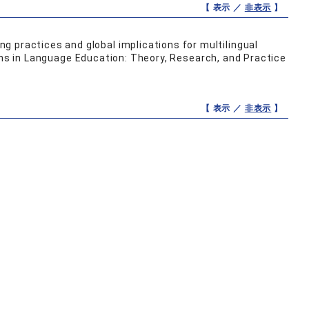
【 表示 ／
非表示
】
s and global implications for multilingual
Language Education: Theory, Research, and Practice
【 表示 ／
非表示
】