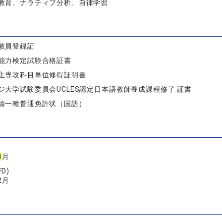
教育、ナラティブ分析、自律学習
教員登録証
能力検定試験合格証書
主専攻科目単位修得証明書
ジ大学試験委員会UCLES認定日本語教師養成課程修了 証書
諭一種普通免許状（国語）
1
月
D)
2月