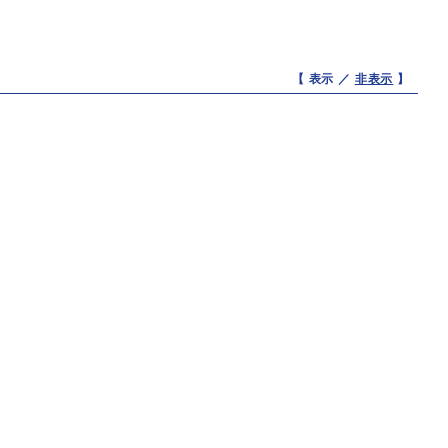
【 表示 ／
非表示
】