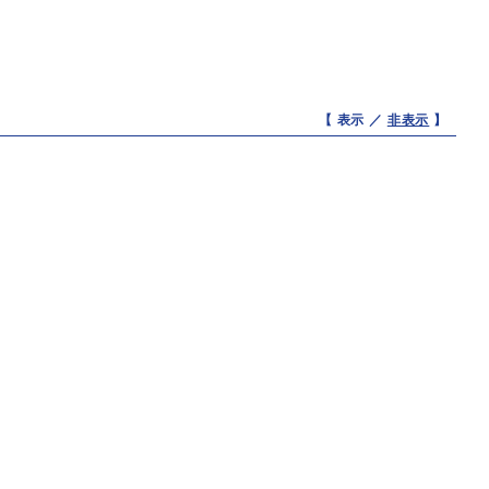
【 表示 ／
非表示
】