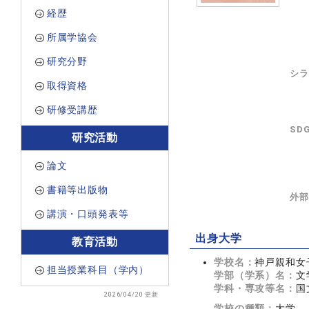
経歴
所属学協会
研究分野
シラ
取得資格
研修受講歴
SD
研究活動
論文
書籍等出版物
外部
講演・口頭発表等
出身大学
教育活動
学校名：
神戸親和女
担当授業科目（学内）
学部（学系）名：
文
学科・専攻等名：
国
2026/04/20 更新
学校の種類：
大学