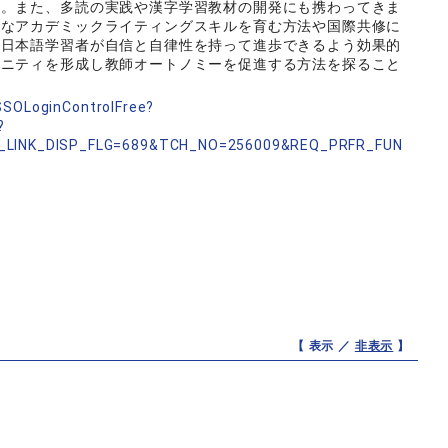
た。また、多読の実践や漢字学習教材の開発にも携わってきま
的なアカデミックライティングスキルを育む方法や国際共修に
、日本語学習者が自信と自律性を持って進歩できるよう効果的
ュニティを形成し教師オートノミーを促進する方法を探ること
nSSOLoginControlFree?
?
_LINK_DISP_FLG=689&TCH_NO=256009&REQ_PRFR_FUN
【 表示 ／
非表示
】