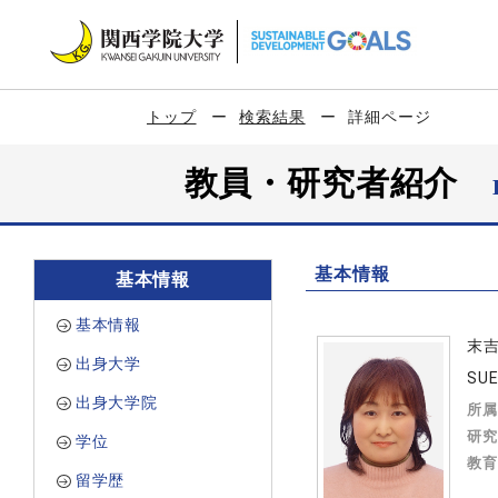
トップ
検索結果
詳細ページ
教員・研究者紹介
基本情報
基本情報
基本情報
末
出身大学
SUE
出身大学院
所属
研究
学位
教育
留学歴