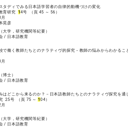
スタディでみる日本語学習者の自律的動機づけの変化
等教育研究
1
4号 （頁 45 ～ 56）
3月
本晃彦
（大学，研究機関等紀要）
 / 日本語教育
校で働く教師たちとのナラティヴ的探究－教師の悩みからわかるこ
3月
（博士）
 / 日本語教育
みはどこから来るのか？－日本語教師たちとのナラティヴ探究を通
 25号 （頁 75 ～
1
04）
2月
（大学，研究機関等紀要）
 / 日本語教育