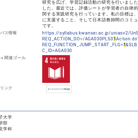
研究を広げ、学習記録活動の研究を行いまし
した。最近では、評価シートが学習者の自律
関する実践研究を行っています。私の目標は
に支援すること、そして日本語教師間のコミ
です。
バス情報
https://syllabus.kwansei.ac.jp/uniasv2/U
REQ_ACTION_DO=/AGA030PLS0
1
Action.do
REQ_FUNCTION_JUMP_START_FLG=
1
&SLB
C_ID=AGA030
Gs 関連ゴール
リンク
子大学
学部
文学科