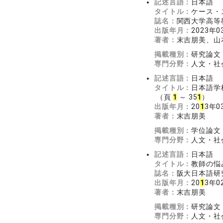
記述言語：
日本語
タイトル：
ケース・
誌名：
関西大学高
出版年月：
2023年0
著者：
末吉朋美、山
掲載種別：
研究論文
専門分野：
人文・社会
記述言語：
日本語
タイトル：
日本語学
（頁
1
～ 35
1
）
出版年月：
20
1
3年0
著者：
末吉朋美
掲載種別：
学位論文
専門分野：
人文・社会
記述言語：
日本語
タイトル：
教師の悩
誌名：
阪大日本語研究
出版年月：
20
1
3年0
著者：
末吉朋美
掲載種別：
研究論文
専門分野：
人文・社会