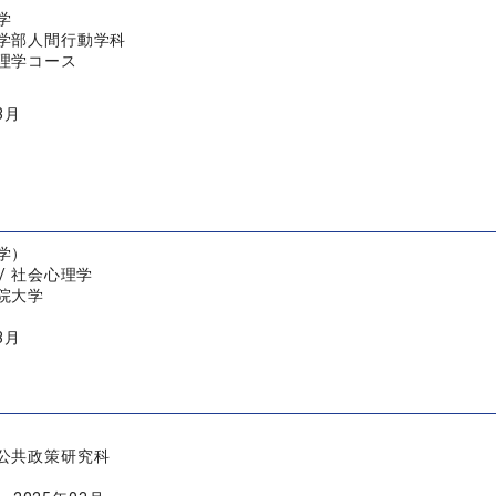
学
学部人間行動学科
理学コース
3月
学）
/ 社会心理学
院大学
3月
公共政策研究科