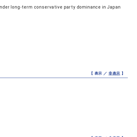
 under long-term conservative party dominance in Japan
【 表示 ／
非表示
】