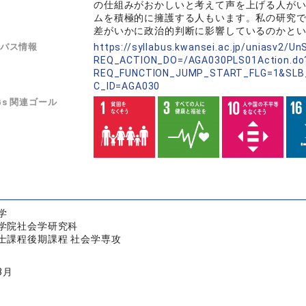
の仕組みがおかしいと考えて声を上げる人が
ムを積極的に擁護する人もいます。私の研究
差がいかに政治的判断に影響しているのかと
バス情報
https://syllabus.kwansei.ac.jp/uniasv2/U
REQ_ACTION_DO=/AGA030PLS01Action.do
REQ_FUNCTION_JUMP_START_FLG=1&SLB
C_ID=AGA030
Gs 関連ゴール
学
学院社会学研究科
士課程後期課程 社会学専攻
3月