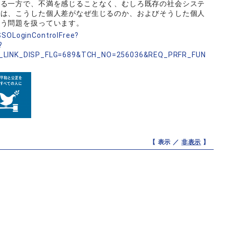
いる一方で、不満を感じることなく、むしろ既存の社会システ
では、こうした個人差がなぜ生じるのか、およびそうした個人
いう問題を扱っています。
nSSOLoginControlFree?
?
_LINK_DISP_FLG=689&TCH_NO=256036&REQ_PRFR_FUN
【 表示 ／
非表示
】