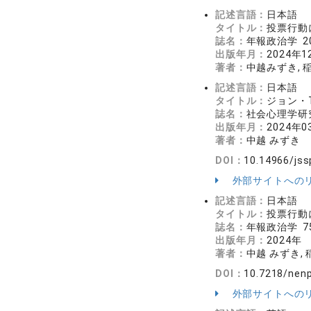
記述言語：
日本語
タイトル：
投票行動
誌名：
年報政治学 20
出版年月：
2024年1
著者：
中越みずき, 
記述言語：
日本語
タイトル：
ジョン・
誌名：
社会心理学研究 
出版年月：
2024年0
著者：
中越 みずき
DOI：
10.14966/jss
外部サイトへの
記述言語：
日本語
タイトル：
投票行動
誌名：
年報政治学 75
出版年月：
2024年
著者：
中越 みずき, 
DOI：
10.7218/nenp
外部サイトへの