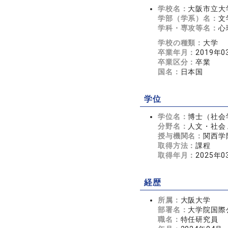
学校名：
大阪市立大
学部（学系）名：
文
学科・専攻等名：
心
学校の種類：
大学
卒業年月：
2019年0
卒業区分：
卒業
国名：
日本国
学位
学位名：
博士（社会
分野名：
人文・社会 
授与機関名：
関西学
取得方法：
課程
取得年月：
2025年0
経歴
所属：
大阪大学
部署名：
大学院国際
職名：
特任研究員