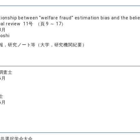
tionship between “welfare fraud” estimation bias and the beli
ical review 11号 （頁 9 ～ 17）
3月
oshi
報，研究ノート等（大学，研究機関紀要）
調査士
6月
士
6月
度公共選択学会大会