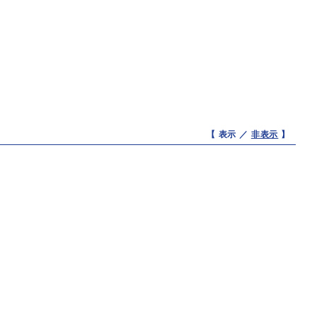
【 表示 ／
非表示
】