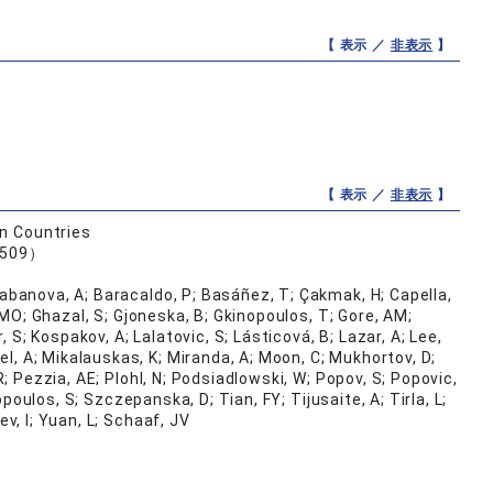
【 表示 ／
非表示
】
【 表示 ／
非表示
】
n Countries
 509）
alabanova, A; Baracaldo, P; Basáñez, T; Çakmak, H; Capella,
, MO; Ghazal, S; Gjoneska, B; Gkinopoulos, T; Gore, AM;
, S; Kospakov, A; Lalatovic, S; Lásticová, B; Lazar, A; Lee,
, A; Mikalauskas, K; Miranda, A; Moon, C; Mukhortov, D;
R; Pezzia, AE; Plohl, N; Podsiadlowski, W; Popov, S; Popovic,
opoulos, S; Szczepanska, D; Tian, FY; Tijusaite, A; Tirla, L;
v, I; Yuan, L; Schaaf, JV