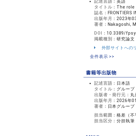
記述言語：
英語
タイトル：
The role
誌名：
FRONTIERS 
出版年月：
2023年0
著者：
Nakagoshi, M
DOI：
10.3389/fpsy
掲載種別：
研究論文
外部サイトへの
全件表示 >>
書籍等出版物
記述言語：
日本語
タイトル：
グループ
出版者・発行元：
丸
出版年月：
2026年0
著者：
日本グループ
担当範囲：
格差（不
担当区分：
分担執筆