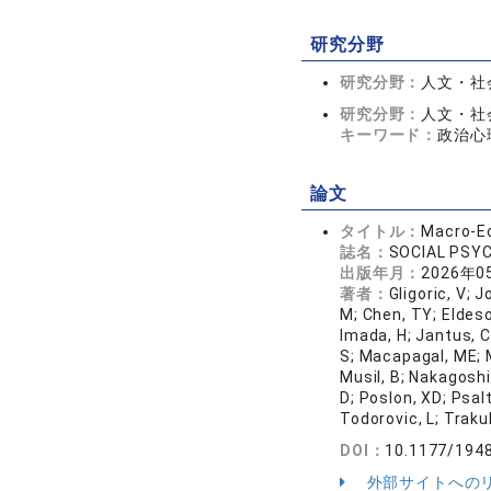
研究分野
研究分野：
人文・社会
研究分野：
人文・社会
キーワード：
政治心
論文
タイトル：
Macro-Ec
誌名：
SOCIAL PSY
出版年月：
2026年0
著者：
Gligoric, V; 
M; Chen, TY; Eldeso
Imada, H; Jantus, CI
S; Macapagal, ME; M
Musil, B; Nakagoshi
D; Poslon, XD; Psalt
Todorovic, L; Traku
DOI：
10.1177/194
外部サイトへの