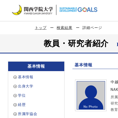
トップ
検索結果
詳細ページ
教員・研究者紹介
基本情報
基本情報
基本情報
中
出身大学
NAK
学位
所属
研究
経歴
教育
所属学協会