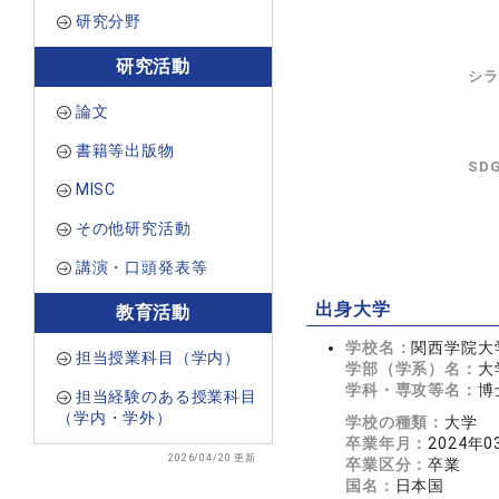
研究分野
研究活動
シラ
論文
書籍等出版物
SD
MISC
その他研究活動
講演・口頭発表等
出身大学
教育活動
学校名：
関西学院大
担当授業科目（学内）
学部（学系）名：
大
学科・専攻等名：
博
担当経験のある授業科目
（学内・学外）
学校の種類：
大学
卒業年月：
2024年0
2026/04/20 更新
卒業区分：
卒業
国名：
日本国