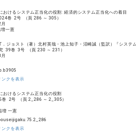
におけるシステム正当化の役割: 経済的システム正当化への着目
24巻 2号 （頁 286 ～ 305）
2月
稲増一憲
T．ジョスト（著）北村英哉・池上知子・沼崎誠（監訳）『システム正
39巻 3号 （頁 230 ～ 231）
3月
p.b3905
リンクを表示
におけるシステム正当化の役割
巻 2号 （頁 2_286 ～ 2_305）
稲増 一憲
ouseijigaku.75.2_286
リンクを表示