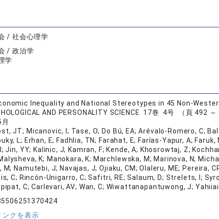
 / 社会心理学
 / 政治学
理学
onomic Inequality and National Stereotypes in 45 Non-Wester
CHOLOGICAL AND PERSONALITY SCIENCE 17巻 4号 （頁 492 ～
5月
Jost, JT; Micanovic, I; Tase, O; Do Bú, EA; Arévalo-Romero, C; B
uky, L; Erhan, E; Fadhlia, TN; Farahat, E; Farías-Yapur, A; Faruk
; Jin, YY; Kalinic, J; Kamran, F; Kende, A; Khosrowtaj, Z; Kochhar
alysheva, K; Manokara, K; Marchlewska, M; Marinova, N; Michael
, M; Namutebi, J; Navajas, J; Ojiaku, CM; Olaleru, ME; Pereira, C
is, C; Rincón-Unigarro, C; Safitri, RE; Salaum, D; Strelets, I; Syr
lpipat, C; Carlevari, AV; Wan, C; Wiwattanapantuwong, J; Yahiiaie
85506251370424
リンクを表示