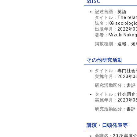
MISC
記述言語：
英語
タイトル：
The rela
誌名：
KG sociolog
出版年月：
2022年0
著者：
Mizuki Nakag
掲載種別：
速報，短
その他研究活動
タイトル：
専門社会
実施年月：
2023年0
研究活動区分：
書評
タイトル：
社会調査
実施年月：
2023年0
研究活動区分：
書評
講演・口頭発表等
会議名：
2025年