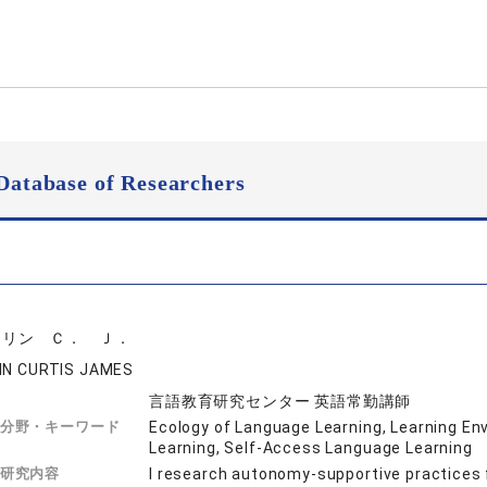
Database of Researchers
ドリン Ｃ． Ｊ．
IN CURTIS JAMES
言語教育研究センター 英語常勤講師
分野・キーワード
Ecology of Language Learning, Learning En
Learning, Self-Access Language Learning
研究内容
I research autonomy-supportive practices f