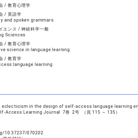
 / 教育心理学
 / 英語学
dy and spoken grammars
イエンス / 神経科学一般
ng Sciences
 / 教育心理学
ive science in language learning
 / 教育学
ccess language learning
 eclecticism in the design of self-access language learning 
Self-Access Learning Journal 7巻 2号 （頁 115 ～ 135）
org/10.37237/070202