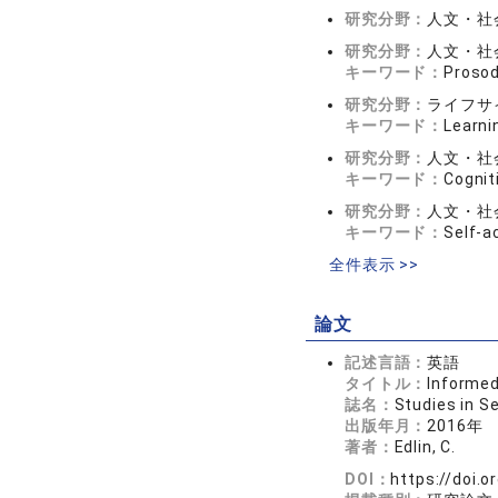
研究分野：
人文・社会
研究分野：
人文・社会
キーワード：
Proso
研究分野：
ライフサ
キーワード：
Learni
研究分野：
人文・社会
キーワード：
Cognit
研究分野：
人文・社会
キーワード：
Self-a
全件表示 >>
論文
記述言語：
英語
タイトル：
Informed
誌名：
Studies in 
出版年月：
2016年
著者：
Edlin, C.
DOI：
https://doi.