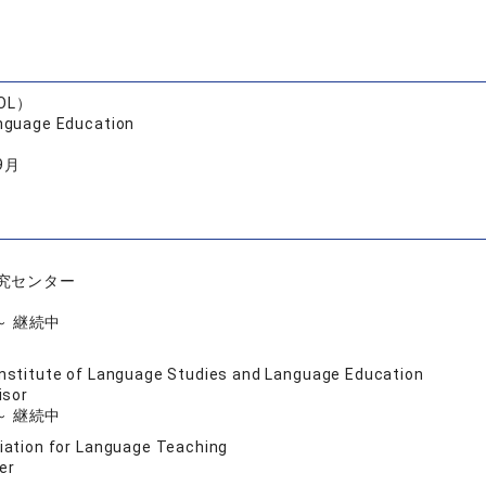
SOL）
anguage Education
9月
究センター
 ～ 継続中
nstitute of Language Studies and Language Education
isor
 ～ 継続中
ation for Language Teaching
er