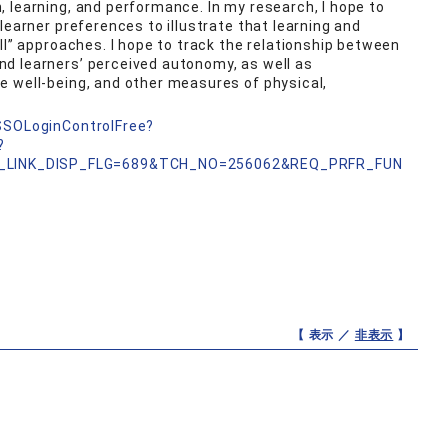
 learning, and performance. In my research, I hope to
learner preferences to illustrate that learning and
ll” approaches. I hope to track the relationship between
d learners’ perceived autonomy, as well as
e well-being, and other measures of physical,
nSSOLoginControlFree?
?
_LINK_DISP_FLG=689&TCH_NO=256062&REQ_PRFR_FUN
【 表示 ／
非表示
】