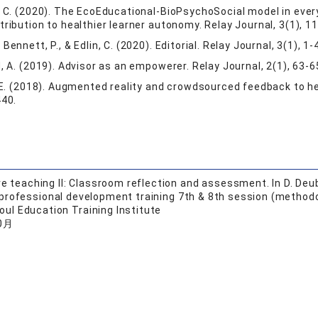
n, C. (2020). The EcoEducational-BioPsychoSocial model in ever
tribution to healthier learner autonomy. Relay Journal, 3(1), 
Bennett, P., & Edlin, C. (2020). Editorial. Relay Journal, 3(1),
d, A. (2019). Advisor as an empowerer. Relay Journal, 2(1), 63-6
, E. (2018). Augmented reality and crowdsourced feedback to h
440.
ve teaching II: Classroom reflection and assessment. In D. Deube
professional development training 7th & 8th session (method
oul Education Training Institute
0月