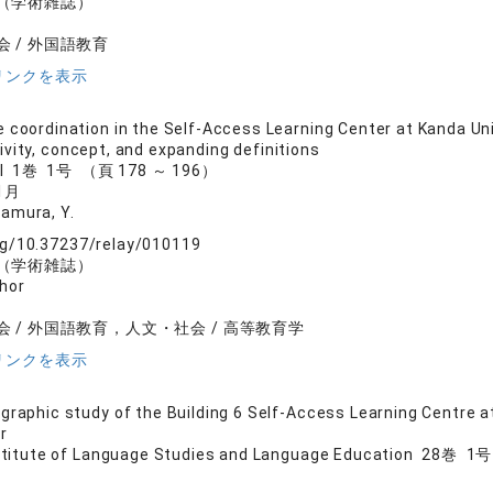
（学術雑誌）
 / 外国語教育
リンクを表示
 coordination in the Self-Access Learning Center at Kanda Uni
ivity, concept, and expanding definitions
nal 1巻 1号 （頁 178 ～ 196）
1月
Imamura, Y.
org/10.37237/relay/010119
（学術雑誌）
hor
 / 外国語教育，人文・社会 / 高等教育学
リンクを表示
graphic study of the Building 6 Self-Access Learning Centre at
r
stitute of Language Studies and Language Education 28巻 