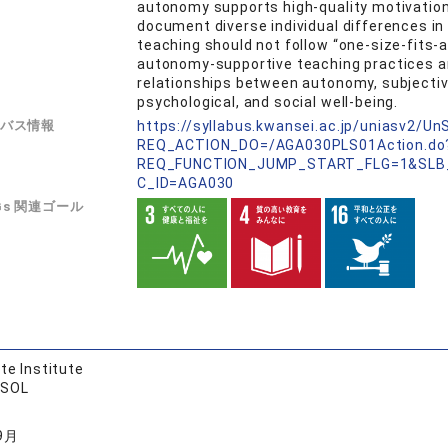
autonomy supports high-quality motivation,
document diverse individual differences in 
teaching should not follow “one-size-fits-a
autonomy-supportive teaching practices an
relationships between autonomy, subjectiv
psychological, and social well-being.
バス情報
https://syllabus.kwansei.ac.jp/uniasv2/U
REQ_ACTION_DO=/AGA030PLS01Action.do
REQ_FUNCTION_JUMP_START_FLG=1&SLB
C_ID=AGA030
Gs 関連ゴール
te Institute
ESOL
9月