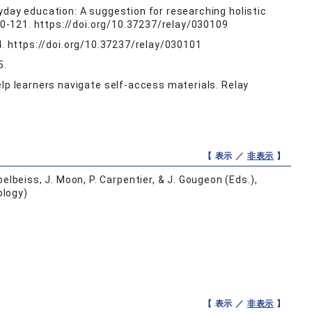
yday education: A suggestion for researching holistic
110-121. https://doi.org/10.37237/relay/030109
 1-4. https://doi.org/10.37237/relay/030101
5.
elp learners navigate self-access materials. Relay
【 表示 ／
非表示
】
lbeiss, J. Moon, P. Carpentier, & J. Gougeon (Eds.),
ology)
【 表示 ／
非表示
】