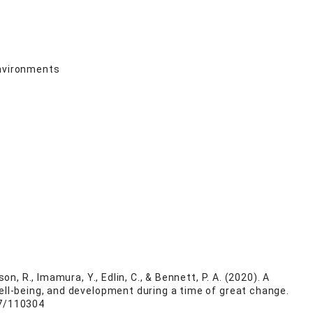
environments
n, R., Imamura, Y., Edlin, C., & Bennett, P. A. (2020). A
well-being, and development during a time of great change.
37/110304