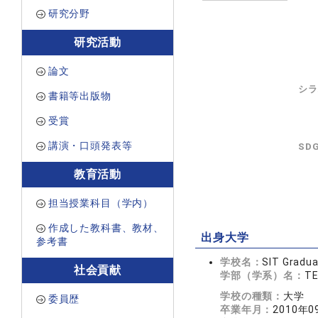
研究分野
研究活動
論文
シラ
書籍等出版物
受賞
講演・口頭発表等
SD
教育活動
担当授業科目（学内）
作成した教科書、教材、
出身大学
参考書
学校名：
SIT Gradua
社会貢献
学部（学系）名：
T
学校の種類：
大学
委員歴
卒業年月：
2010年0