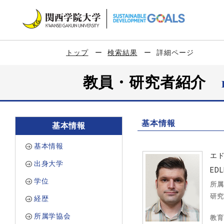
トップ
検索結果
詳細ページ
教員・研究者紹介
基本情報
基本情報
基本情報
エ
出身大学
EDL
学位
所属
研究
経歴
所属学協会
教育