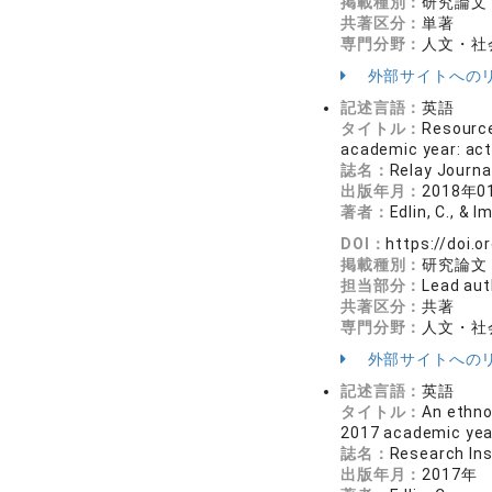
掲載種別：
研究論文
共著区分：
単著
専門分野：
人文・社会
外部サイトへの
記述言語：
英語
タイトル：
Resource
academic year: act
誌名：
Relay Jour
出版年月：
2018年0
著者：
Edlin, C., & 
DOI：
https://doi.
掲載種別：
研究論文
担当部分：
Lead aut
共著区分：
共著
専門分野：
人文・社会
外部サイトへの
記述言語：
英語
タイトル：
An ethno
2017 academic yea
誌名：
Research In
出版年月：
2017年