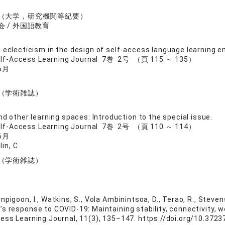
（大学，研究機関等紀要）
 / 外国語教育
 eclecticism in the design of self-access language learning 
Self-Access Learning Journal 7巻 2号 （頁 115 ～ 135）
6月
（学術雑誌）
nd other learning spaces: Introduction to the special issue.
Self-Access Learning Journal 7巻 2号 （頁 110 ～ 114）
6月
lin, C
（学術雑誌）
pigoon, I., Watkins, S., Vola Ambinintsoa, D., Terao, R., Stevenso
s response to COVID-19: Maintaining stability, connectivity, 
cess Learning Journal, 11(3), 135–147. https://doi.org/10.372