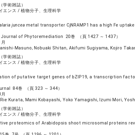
（学術雑誌）
イエンス / 植物分子、生理科学
alaria juncea
metal transporter CjNRAMP1 has a high Fe uptake a
al Journal of Phytoremediation 20巻 （頁 1427 ～ 1437）
1月
nishi-Masuno, Nobuaki Shitan, Akifumi Sugiyama, Kojiro Takan
（学術雑誌）
イエンス / 植物分子、生理科学
cation of putative target genes of bZIP19, a transcription fact
Journal 84巻 （頁 323 ～ 344）
8月
 Rie Kurata, Mami Kobayashi, Yoko Yamagishi, Izumi Mori, Yosh
（学術雑誌）
イエンス / 植物分子、生理科学
tive proteomics of Arabidopsis shoot microsomal proteins rev
 15巻 7号 （頁 1196 ～ 1201）