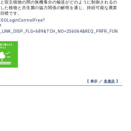
菌と宿主植物の間の無機養分の輸送がどのように制御されるの
うした植物と共生菌の協力関係の解明を通じ、持続可能な農業
な目標です。
nSSOLoginControlFree?
?
_LINK_DISP_FLG=689&TCH_NO=256064&REQ_PRFR_FUN
【 表示 ／
非表示
】