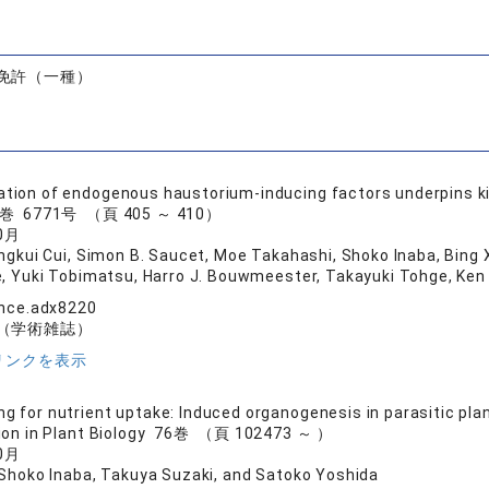
免許（一種）
ation of endogenous haustorium-inducing factors underpins kin
0巻 6771号 （頁 405 ～ 410）
0月
ongkui Cui, Simon B. Saucet, Moe Takahashi, Shoko Inaba, Bing X
 Yuki Tobimatsu, Harro J. Bouwmeester, Takayuki Tohge, Ken 
ence.adx8220
（学術雑誌）
リンクを表示
ng for nutrient uptake: Induced organogenesis in parasitic pl
nion in Plant Biology 76巻 （頁 102473 ～ ）
0月
 Shoko Inaba, Takuya Suzaki, and Satoko Yoshida