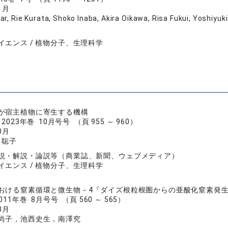
1月
ar, Rie Kurata, Shoko Inaba, Akira Oikawa, Risa Fukui, Yoshiy
イエンス / 植物分子、生理科学
が宿主植物に寄生する機構
023年巻 10月号号 （頁 955 ～ 960）
0月
田聡子
説・解説・論説等（商業誌、新聞、ウェブメディア）
イエンス / 植物分子、生理科学
おける窒素循環と微生物－4『ダイズ根粒根圏からの亜酸化窒素発
11年巻 8月号号 （頁 560 ～ 565）
8月
尚子，池西史生，南澤究