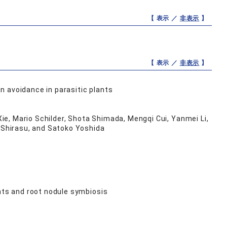
【 表示 ／
非表示
】
【 表示 ／
非表示
】
 avoidance in parasitic plants
ie, Mario Schilder, Shota Shimada, Mengqi Cui, Yanmei Li,
Shirasu, and Satoko Yoshida
ants and root nodule symbiosis