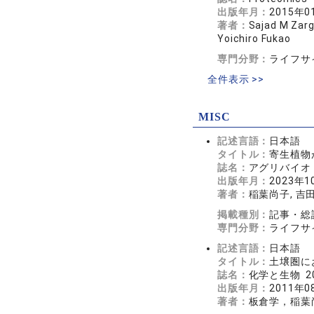
出版年月：
2015年0
著者：
Sajad M Zarg
Yoichiro Fukao
専門分野：
ライフサ
全件表示 >>
MISC
記述言語：
日本語
タイトル：
寄生植物
誌名：
アグリバイオ 2
出版年月：
2023年1
著者：
稲葉尚子, 吉
掲載種別：
記事・総
専門分野：
ライフサ
記述言語：
日本語
タイトル：
土壌圏に
誌名：
化学と生物 20
出版年月：
2011年0
著者：
板倉学，稲葉