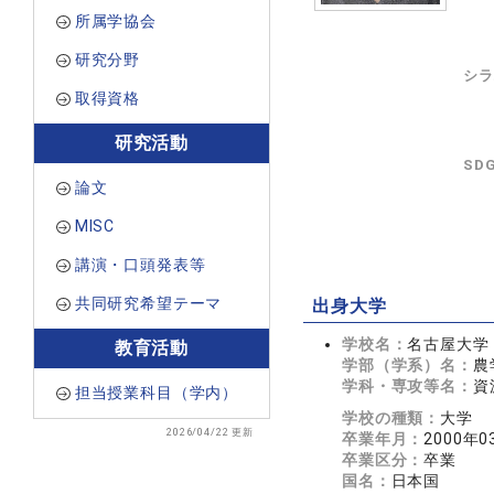
所属学協会
研究分野
シラ
取得資格
研究活動
SD
論文
MISC
講演・口頭発表等
共同研究希望テーマ
出身大学
学校名：
名古屋大学
教育活動
学部（学系）名：
農
学科・専攻等名：
資
担当授業科目（学内）
学校の種類：
大学
2026/04/22 更新
卒業年月：
2000年0
卒業区分：
卒業
国名：
日本国