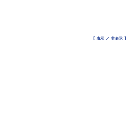
【 表示 ／
非表示
】