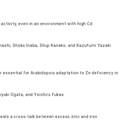
ctivity, even in an environment with high Cd
ashi, Shoko Inaba, Shuji Kaneko, and Kazufumi Yazaki
or essential for Arabidopsis adaptation to Zn deficiency in
iyuki Ogata, and Yoichiro Fukao
eals a cross-talk between excess zinc and iron