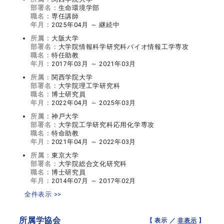
部署名：
生命環境学部
職名：
専任講師
年月：
2025年04月 ～ 継続中
所属：
大阪大学
部署名：
大学院情報科学研究科バイオ情報工学専攻
職名：
特任助教
年月：
2017年03月 ～ 2021年03月
所属：
関西学院大学
部署名：
大学院理工学研究科
職名：
博士研究員
年月：
2022年04月 ～ 2025年03月
所属：
神戸大学
部署名：
大学院工学研究科応用化学専攻
職名：
特命助教
年月：
2021年04月 ～ 2022年03月
所属：
東京大学
部署名：
大学院総合文化研究科
職名：
博士研究員
年月：
2014年07月 ～ 2017年02月
全件表示 >>
所属学協会
【 表示 ／
非表示
】