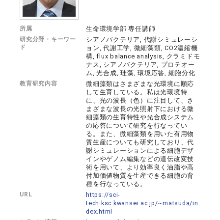
所属
生命環境学部 専任講師
研究分野・キーワー
シアノバクテリア, 代謝シミュレーシ
ド
ョン, 代謝工学, 微細藻類, CO2濃縮機
構, flux balance analysis, クラミドモ
ナス, シアノバクテリア, プロテオー
ム, 光合成, 珪藻, 環境応答, 細胞分化
教育研究内容
微細藻類はさまざまな光環境に順応
して生育している。私は光環境特
に、光の波長（色）に注目して、さ
まざまな波長の光照射下における微
細藻類の生育特性や光合成システム
の応答について研究を行なってい
る。また、微細藻類を用いた有用物
質生産についても研究しており、代
謝シミュレーションによる細胞デザ
インやゲノム編集などの遺伝改変技
術を用いて、より効率良く油脂や高
付加価値物質を生産できる細胞の育
種を行なっている。
URL
https://sci-
tech.ksc.kwansei.ac.jp/~matsuda/in
dex.html