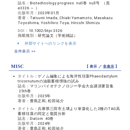
誌名：
Biotechnology progress null巻 null号 （頁
e3326 ～ ）
出版年月：
2023年01月
著者：
Tatsumi Imada; Chiaki Yamamoto; Masakazu
Toyoshima; Yoshihiro Toya; Hiroshi Shimizu
DOI：
10.1002/btpr.3326
掲載種別：
研究論文（学術雑誌）
外部サイトへのリンクを表示
全件表示 >>
MISC
【 表示 ／
非表示
】
タイトル：
ゲノム編集による海洋性珪藻Phaeodactylum
tricornutumの油脂蓄積増強の試み
誌名：
マリンバイオテクノロジー学会大会講演要旨集
25th巻
出版年月：
2025年
著者：
豊島正和, 松田祐介
タイトル：
兵庫県三田市土壌より単藻化した2種のTAG高
蓄積珪藻の同定と脂質分析
誌名：
Diatom 40巻
出版年月：
2024年
著者：
豊島正和, 松田祐介