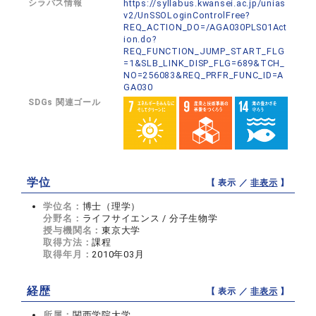
シラバス情報
https://syllabus.kwansei.ac.jp/unias
v2/UnSSOLoginControlFree?
REQ_ACTION_DO=/AGA030PLS01Act
ion.do?
REQ_FUNCTION_JUMP_START_FLG
=1&SLB_LINK_DISP_FLG=689&TCH_
NO=256083&REQ_PRFR_FUNC_ID=A
GA030
SDGs 関連ゴール
学位
【 表示 ／
非表示
】
学位名：
博士（理学）
分野名：
ライフサイエンス / 分子生物学
授与機関名：
東京大学
取得方法：
課程
取得年月：
2010年03月
経歴
【 表示 ／
非表示
】
所属：
関西学院大学