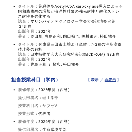
タイトル：
葉緑体型Acetyl-CoA carboxylase導入による不
飽和脂肪酸の増加が海洋性珪藻の強光耐性と酸化ストレ
ス耐性を強化する
誌名：
マリンバイオテクノロジー学会大会講演要旨集
24th巻
出版年月：
2024年
著者：
奥田創, 豊島正和, 岡田裕也, 嶋川銀河, 松田祐介
タイトル：
兵庫県三田市土壌より単離した2種の油脂高蓄
積珪藻の解析
誌名：
日本植物学会大会研究発表記録(CD-ROM) 88th巻
出版年月：
2024年
著者：
豊島正和, 辻敬典, 松田祐介
担当授業科目（学内）
【 表示 ／
非表示
】
履修年度：
2026年度（西暦）
提供部署名：
理工学部
授業科目名：
サブゼミ
授業形式：
代表者
履修年度：
2026年度（西暦）
提供部署名：
生命環境学部