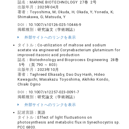
誌名：
MARINE BIOTECHNOLOGY 27巻 2号
出版年月：
2025年04月
著者：
Toyoshima, M; Okuda, H; Okada, Y; Yoneda, K;
Shimakawa, G; Matsuda, Y
DOI：
10.1007/s10126-025-10446-9
掲載種別：
研究論文（学術雑誌）
外部サイトへのリンクを表示
タイトル：
Co-utilization of maltose and sodium
acetate via engineered Corynebacterium glutamicum for
improved itaconic acid production
誌名：
Biotechnology and Bioprocess Engineering 28巻
5号 （頁 790 ～ 803）
出版年月：
2023年10月
著者：
Taghreed Elkasaby, Dao Duy Hanh, Hideo
Kawaguchi, Masakazu Toyoshima, Akihiko Kondo,
Chiaki Ogino
DOI：
10.1007/s12257-023-0091-7
掲載種別：
研究論文（学術雑誌）
外部サイトへのリンクを表示
記述言語：
英語
タイトル：
Effect of light fluctuations on
photosynthesis and metabolic flux in Synechocystis sp.
PCC 6803.