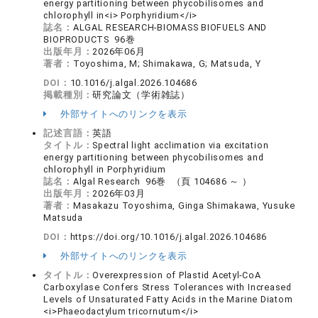
energy partitioning between phycobilisomes and
chlorophyll in<i> Porphyridium</i>
誌名：
ALGAL RESEARCH-BIOMASS BIOFUELS AND
BIOPRODUCTS 96巻
出版年月：
2026年06月
著者：
Toyoshima, M; Shimakawa, G; Matsuda, Y
DOI：
10.1016/j.algal.2026.104686
掲載種別：
研究論文（学術雑誌）
外部サイトへのリンクを表示
記述言語：
英語
タイトル：
Spectral light acclimation via excitation
energy partitioning between phycobilisomes and
chlorophyll in Porphyridium
誌名：
Algal Research 96巻 （頁 104686 ～ ）
出版年月：
2026年03月
著者：
Masakazu Toyoshima, Ginga Shimakawa, Yusuke
Matsuda
DOI：
https://doi.org/10.1016/j.algal.2026.104686
外部サイトへのリンクを表示
タイトル：
Overexpression of Plastid Acetyl-CoA
Carboxylase Confers Stress Tolerances with Increased
Levels of Unsaturated Fatty Acids in the Marine Diatom
<i>Phaeodactylum tricornutum</i>