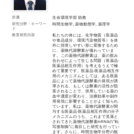
所属
生命環境学部 助教
研究分野・キーワー
時間生物学, 薬物動態学, 薬理学
ド
教育研究内容
私たちの体には、化学物質（医薬品
や食品成分、環境汚染物質等）を体
外に排泄しやすい形に変換するため
に、薬物代謝酵素が備わっていま
す。この薬物代謝酵素は、薬の飲み
合わせによって生じる問題（医薬品-
医薬品相互作用）を考えるうえで極
めて重要です。医薬品-医薬品相互作
用のメカニズムとしては、ある医薬
品によって薬物代謝酵素の発現が誘
導される、もしくは酵素の活性が阻
害されることで、併用している薬の
血中濃度が変わり、治療効果や副作
用発現に影響することがよく知られ
ています。私は、薬物代謝酵素が関
与する医薬品-医薬品相互作用の分子
メカニズムのうち、これまで見落と
されてきた薬物代謝酵素mRNAの”転
写後制御”に着目した研究を行ってい
ます。さらに、時間生物学分野の観