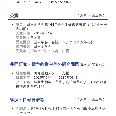
DOI: 10.3389/fendo.2025.1525844
受賞
【 表示 ／
非表示
】
賞名：
日本薬学会第144年会学生優秀発表賞（ポスター発
表の部）
受賞年月：
2024年04月
受賞国：
日本国
受賞区分：
国内学会・会議・シンポジウム等の賞
授与機関：
日本薬学会
受賞者（グループ）：
大谷 知寛
共同研究・競争的資金等の研究課題
【 表示 ／
非表示
】
研究種目：
研究活動スタート支援
研究期間：
2025年04月 ～ 2027年03月
タイトル：
時間生物学に立脚した治療薬によるADME制御
機構の統合的理解
講演・口頭発表等
【 表示 ／
非表示
】
会議名：
第19回次世代を担う若手のための医療薬科学シ
ンポジウム