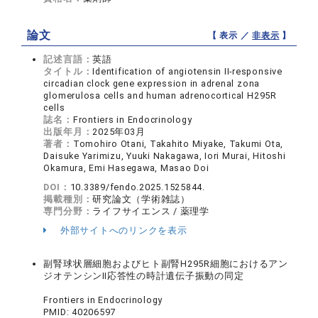
論文
【 表示 ／
非表示
】
記述言語：
英語
タイトル：
Identification of angiotensin II-responsive
circadian clock gene expression in adrenal zona
glomerulosa cells and human adrenocortical H295R
cells
誌名：
Frontiers in Endocrinology
出版年月：
2025年03月
著者：
Tomohiro Otani, Takahito Miyake, Takumi Ota,
Daisuke Yarimizu, Yuuki Nakagawa, Iori Murai, Hitoshi
Okamura, Emi Hasegawa, Masao Doi
DOI：
10.3389/fendo.2025.1525844.
掲載種別：
研究論文（学術雑誌）
専門分野：
ライフサイエンス / 薬理学
外部サイトへのリンクを表示
副腎球状層細胞およびヒト副腎H295R細胞におけるアン
ジオテンシンⅡ応答性の時計遺伝子振動の同定
Frontiers in Endocrinology
PMID: 40206597