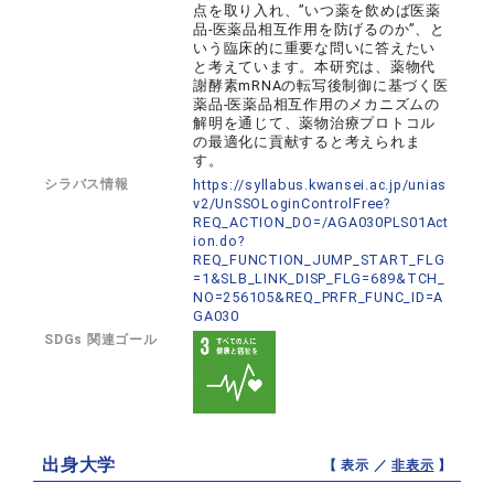
点を取り入れ、”いつ薬を飲めば医薬
品-医薬品相互作用を防げるのか”、と
いう臨床的に重要な問いに答えたい
と考えています。本研究は、薬物代
謝酵素mRNAの転写後制御に基づく医
薬品-医薬品相互作用のメカニズムの
解明を通じて、薬物治療プロトコル
の最適化に貢献すると考えられま
す。
シラバス情報
https://syllabus.kwansei.ac.jp/unias
v2/UnSSOLoginControlFree?
REQ_ACTION_DO=/AGA030PLS01Act
ion.do?
REQ_FUNCTION_JUMP_START_FLG
=1&SLB_LINK_DISP_FLG=689&TCH_
NO=256105&REQ_PRFR_FUNC_ID=A
GA030
SDGs 関連ゴール
出身大学
【 表示 ／
非表示
】