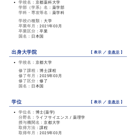
学校名：
京都薬科大学
学部（学系）名：
薬学部
学科・専攻等名：
薬学科
学校の種類：
大学
卒業年月：
2021年03月
卒業区分：
卒業
国名：
日本国
出身大学院
【 表示 ／
非表示
】
学校名：
京都大学
修了課程：
博士課程
修了年月：
2025年03月
修了区分：
修了
国名：
日本国
学位
【 表示 ／
非表示
】
学位名：
博士(薬学)
分野名：
ライフサイエンス / 薬理学
授与機関名：
京都大学
取得方法：
課程
取得年月：
2025年03月