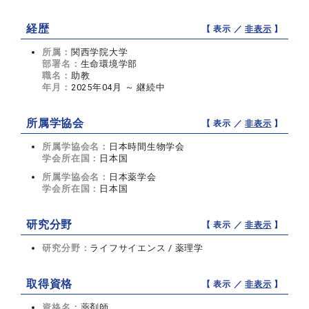
経歴
【 表示 ／
非表示
】
所属：
関西学院大学
部署名：
生命環境学部
職名：
助教
年月：
2025年04月 ～ 継続中
所属学協会
【 表示 ／
非表示
】
所属学協会名：
日本時間生物学会
学会所在国：
日本国
所属学協会名：
日本薬学会
学会所在国：
日本国
研究分野
【 表示 ／
非表示
】
研究分野：
ライフサイエンス / 薬理学
取得資格
【 表示 ／
非表示
】
資格名：
薬剤師