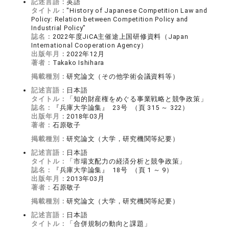
記述言語：
英語
タイトル：
"History of Japanese Competition Law and
Policy: Relation between Competition Policy and
Industrial Policy"
誌名：
2022年度JiCA主催途上国研修資料（Japan
International Cooperation Agency）
出版年月：
2022年12月
著者：
Takako Ishihara
掲載種別：
研究論文（その他学術会議資料等）
記述言語：
日本語
タイトル：
「知的財産権をめぐる事業戦略と競争政策」
誌名：
『兵庫大学論集』 23号 （頁 315 ～ 322）
出版年月：
2018年03月
著者：
石原敬子
掲載種別：
研究論文（大学，研究機関等紀要）
記述言語：
日本語
タイトル：
「市場支配力の経済分析と競争政策」
誌名：
『兵庫大学論集』 18号 （頁 1 ～ 9）
出版年月：
2013年03月
著者：
石原敬子
掲載種別：
研究論文（大学，研究機関等紀要）
記述言語：
日本語
タイトル：
「合併規制の動向と課題」