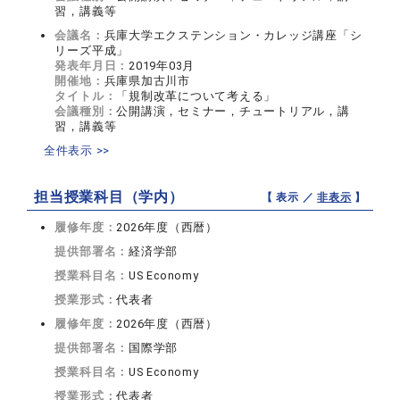
習，講義等
会議名：
兵庫大学エクステンション・カレッジ講座「シ
リーズ平成」
発表年月日：
2019年03月
開催地：
兵庫県加古川市
タイトル：
「規制改革について考える」
会議種別：
公開講演，セミナー，チュートリアル，講
習，講義等
全件表示 >>
担当授業科目（学内）
【 表示 ／
非表示
】
履修年度：
2026年度（西暦）
提供部署名：
経済学部
授業科目名：
US Economy
授業形式：
代表者
履修年度：
2026年度（西暦）
提供部署名：
国際学部
授業科目名：
US Economy
授業形式：
代表者