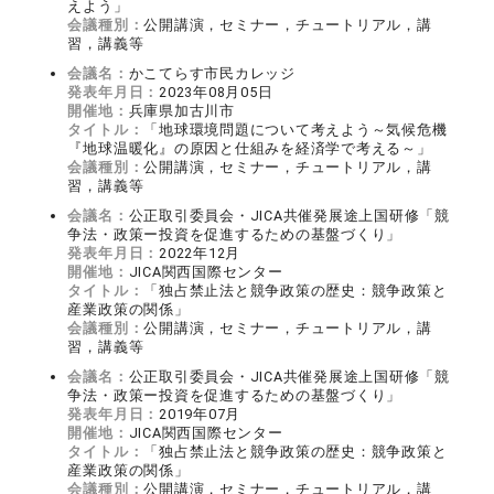
えよう」
会議種別：
公開講演，セミナー，チュートリアル，講
習，講義等
会議名：
かこてらす市民カレッジ
発表年月日：
2023年08月05日
開催地：
兵庫県加古川市
タイトル：
「地球環境問題について考えよう～気候危機
『地球温暖化』の原因と仕組みを経済学で考える～」
会議種別：
公開講演，セミナー，チュートリアル，講
習，講義等
会議名：
公正取引委員会・JICA共催発展途上国研修「競
争法・政策ー投資を促進するための基盤づくり」
発表年月日：
2022年12月
開催地：
JICA関西国際センター
タイトル：
「独占禁止法と競争政策の歴史：競争政策と
産業政策の関係」
会議種別：
公開講演，セミナー，チュートリアル，講
習，講義等
会議名：
公正取引委員会・JICA共催発展途上国研修「競
争法・政策ー投資を促進するための基盤づくり」
発表年月日：
2019年07月
開催地：
JICA関西国際センター
タイトル：
「独占禁止法と競争政策の歴史：競争政策と
産業政策の関係」
会議種別：
公開講演，セミナー，チュートリアル，講