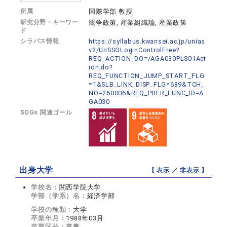
所属
国際学部 教授
研究分野・キーワー
競争政策, 産業組織論, 産業政策
ド
シラバス情報
https://syllabus.kwansei.ac.jp/unias
v2/UnSSOLoginControlFree?
REQ_ACTION_DO=/AGA030PLS01Act
ion.do?
REQ_FUNCTION_JUMP_START_FLG
=1&SLB_LINK_DISP_FLG=689&TCH_
NO=260006&REQ_PRFR_FUNC_ID=A
GA030
SDGs 関連ゴール
出身大学
【 表示 ／
非表示
】
学校名：
関西学院大学
学部（学系）名：
経済学部
学校の種類：
大学
卒業年月：
1988年03月
卒業区分：
卒業