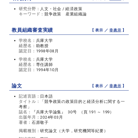
研究分野：
人文・社会 / 経済政策
キーワード：
競争政策 産業組織論
教員組織審査実績
【 表示 ／
非表示
】
学校名：
兵庫大学
経歴名：
助教授
認定日：
1998年08月
学校名：
兵庫大学
経歴名：
専任講師
認定日：
1994年10月
論文
【 表示 ／
非表示
】
記述言語：
日本語
タイトル：
「競争政策の政策目的と経済分析に関する一
考察」
誌名：
『兵庫大学論集』 30号 （頁 191 ～ 199）
出版年月：
2024年03月
著者：
石原敬子
掲載種別：
研究論文（大学，研究機関等紀要）