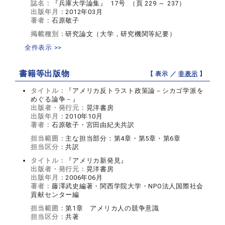
誌名：
『兵庫大学論集』 17号 （頁 229 ～ 237）
出版年月：
2012年03月
著者：
石原敬子
掲載種別：
研究論文（大学，研究機関等紀要）
全件表示 >>
書籍等出版物
【 表示 ／
非表示
】
タイトル：
『アメリカ反トラスト政策論－シカゴ学派を
めぐる論争－』
出版者・発行元：
晃洋書房
出版年月：
2010年10月
著者：
石原敬子・宮田由紀夫共訳
担当範囲：
主な担当部分：第4章・第5章・第6章
担当区分：
共訳
タイトル：
『アメリカ新発見』
出版者・発行元：
晃洋書房
出版年月：
2006年06月
著者：
藤澤武史編著・関西学院大学・NPO法人国際社会
貢献センター編
担当範囲：
第1章 アメリカ人の競争意識
担当区分：
共著