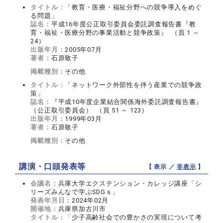
タイトル：
「教育・医療・福祉分野への競争導入をめぐ
る問題」
誌名：
平成16年度公正取引委員会委託調査報告書『教
育・福祉・医療分野の事業活動と競争政策』 （頁 1 ～
24）
出版年月：
2005年07月
著者：
石原敬子
掲載種別：
その他
タイトル：
「ネットワーク外部性を伴う産業での競争政
策」
誌名：
『平成10年度企業結合関係海外委託調査報告書』
（公正取引委員会） （頁 51 ～ 123）
出版年月：
1999年03月
著者：
石原敬子
掲載種別：
その他
講演・口頭発表等
【 表示 ／
非表示
】
会議名：
兵庫大学エクステンション・カレッジ講座「シ
リーズみんなで学ぶSDGｓ」
発表年月日：
2024年02月
開催地：
兵庫県加古川市
タイトル：
「少子高齢社会での豊かさの実現について考