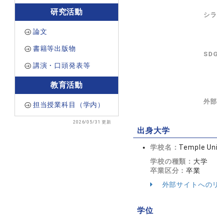
研究活動
シラ
論文
書籍等出版物
SD
講演・口頭発表等
教育活動
外部
担当授業科目（学内）
2026/05/31 更新
出身大学
学校名：
Temple Uni
学校の種類：
大学
卒業区分：
卒業
外部サイトへの
学位