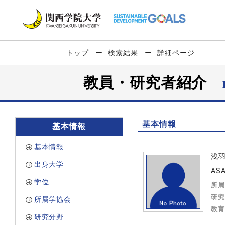
トップ
検索結果
詳細ページ
教員・研究者紹介
基本情報
基本情報
基本情報
浅
出身大学
ASA
学位
所属
研究
所属学協会
教育
研究分野