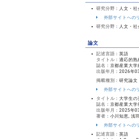
研究分野：
人文・社会
外部サイトへの
研究分野：
人文・社会
論文
記述言語：
英語
タイトル：
適応的熟
誌名：
京都産業大学
出版年月：
2026年0
掲載種別：
研究論文
外部サイトへの
タイトル：
大学生の
誌名：
京都産業大学教
出版年月：
2025年0
著者：
小川知恵, 浅
外部サイトへの
記述言語：
英語