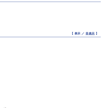
【 表示 ／
非表示
】