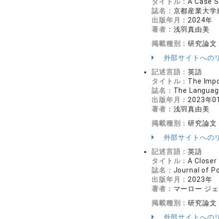
タイトル：
A Case S
誌名：
京都産業大学総
出版年月：
2024年
著者：
浅羽真由美
掲載種別：
研究論文
外部サイトへの
記述言語：
英語
タイトル：
The Impo
誌名：
The Langua
出版年月：
2023年0
著者：
浅羽真由美
掲載種別：
研究論文
外部サイトへの
記述言語：
英語
タイトル：
A Closer
誌名：
Journal of 
出版年月：
2023年
著者：
マーロー ジェ
掲載種別：
研究論文
外部サイトへの