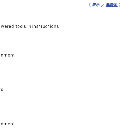
【 表示 ／
非表示
】
owered tools in instructions
ronment
rd
ronment