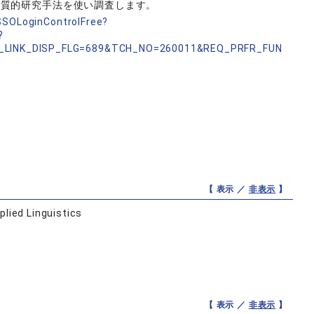
の質的研究手法を使い調査します。
nSSOLoginControlFree?
?
_LINK_DISP_FLG=689&TCH_NO=260011&REQ_PRFR_FUN
【 表示 ／
非表示
】
plied Linguistics
【 表示 ／
非表示
】