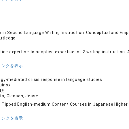
e in Second Language Writing Instruction: Conceptual and Emp
utledge
tine expertise to adaptive expertise in L2 writing instruction:
リンクを表示
gy-mediated crisis response in language studies
uinox
4月
nta, Gleason, Jesse
g Flipped English-medium Content Courses in Japanese Higher
リンクを表示