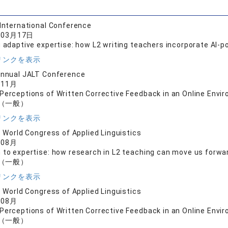
International Conference
年03月17日
g adaptive expertise: how L2 writing teachers incorporate AI-p
リンクを表示
Annual JALT Conference
年11月
Perceptions of Written Corrective Feedback in an Online Envi
（一般）
リンクを表示
- World Congress of Applied Linguistics
年08月
 to expertise: how research in L2 teaching can move us forwa
（一般）
リンクを表示
- World Congress of Applied Linguistics
年08月
Perceptions of Written Corrective Feedback in an Online Envi
（一般）