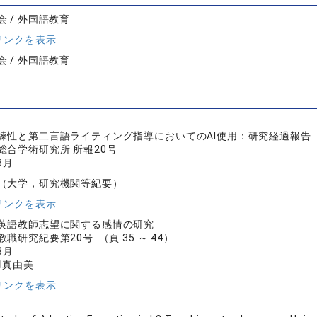
 / 外国語教育
リンクを表示
 / 外国語教育
練性と第二言語ライティング指導においてのAI使用：研究経過報告
総合学術研究所 所報20号
3月
（大学，研究機関等紀要）
リンクを表示
英語教師志望に関する感情の研究
職研究紀要第20号 （頁 35 ～ 44）
3月
羽真由美
リンクを表示