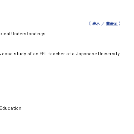
【 表示 ／
非表示
】
irical Understandings
 A case study of an EFL teacher at a Japanese University
 Education