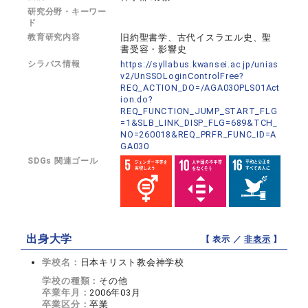
研究分野・キーワー
ド
教育研究内容
旧約聖書学、古代イスラエル史、聖
書受容・影響史
シラバス情報
https://syllabus.kwansei.ac.jp/unias
v2/UnSSOLoginControlFree?
REQ_ACTION_DO=/AGA030PLS01Act
ion.do?
REQ_FUNCTION_JUMP_START_FLG
=1&SLB_LINK_DISP_FLG=689&TCH_
NO=260018&REQ_PRFR_FUNC_ID=A
GA030
SDGs 関連ゴール
出身大学
【 表示 ／
非表示
】
学校名：
日本キリスト教会神学校
学校の種類：
その他
卒業年月：
2006年03月
卒業区分：
卒業