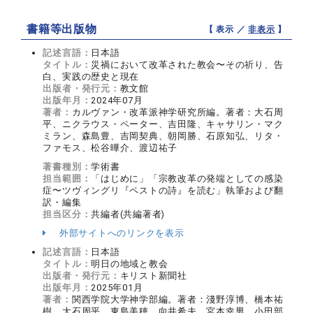
書籍等出版物
【 表示 ／
非表示
】
記述言語：
日本語
タイトル：
災禍において改革された教会〜その祈り、告
白、実践の歴史と現在
出版者・発行元：
教文館
出版年月：
2024年07月
著者：
カルヴァン・改革派神学研究所編。著者：大石周
平、ニクラウス・ペーター、吉田隆、キャサリン・マク
ミラン、森島豊、吉岡契典、朝岡勝、石原知弘、リタ・
ファモス、松谷曄介、渡辺祐子
著書種別：
学術書
担当範囲：
「はじめに」「宗教改革の発端としての感染
症〜ツヴィングリ『ペストの詩』を読む」執筆および翻
訳・編集
担当区分：
共編者(共編著者)
外部サイトへのリンクを表示
記述言語：
日本語
タイトル：
明日の地域と教会
出版者・発行元：
キリスト新聞社
出版年月：
2025年01月
著者：
関西学院大学神学部編。著者：淺野淳博、橋本祐
樹、大石周平、東島美穂、向井希夫、宮本幸男、小田部