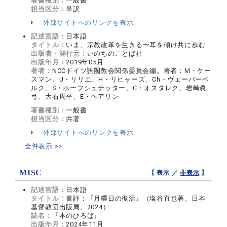
著書種別：
一般書
担当区分：
単訳
外部サイトへのリンクを表示
記述言語：
日本語
タイトル：
いま、宗教改革を生きる〜耳を傾け共に歩む
出版者・発行元：
いのちのことば社
出版年月：
2019年05月
著者：
NCCドイツ語圏教会関係委員会編。著者：M・ケー
スマン、U・リリエ、H・リヒャーズ、Ch・ヴェーバーベ
ルク、S・ホーフシュテッター、C・オスタレク、岩崎眞
弓、大石周平、E・ヘアリン
著書種別：
一般書
担当区分：
共著
外部サイトへのリンクを表示
全件表示 >>
MISC
【 表示 ／
非表示
】
記述言語：
日本語
タイトル：
書評：『月曜日の復活』（塩谷直也著、日本
基督教団出版局、2024）
誌名：
『本のひろば』
出版年月：
2024年11月