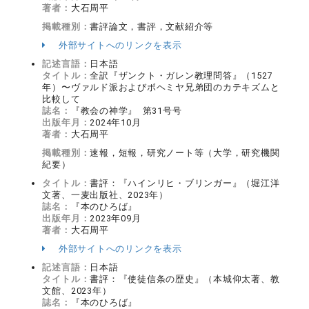
著者：
大石周平
掲載種別：
書評論文，書評，文献紹介等
外部サイトへのリンクを表示
記述言語：
日本語
タイトル：
全訳『ザンクト・ガレン教理問答』（1527
年）〜ヴァルド派およびボヘミヤ兄弟団のカテキズムと
比較して
誌名：
『教会の神学』 第31号号
出版年月：
2024年10月
著者：
大石周平
掲載種別：
速報，短報，研究ノート等（大学，研究機関
紀要）
タイトル：
書評：『ハインリヒ・ブリンガー』（堀江洋
文著、一麦出版社、2023年）
誌名：
『本のひろば』
出版年月：
2023年09月
著者：
大石周平
外部サイトへのリンクを表示
記述言語：
日本語
タイトル：
書評：『使徒信条の歴史』（本城仰太著、教
文館、2023年）
誌名：
『本のひろば』