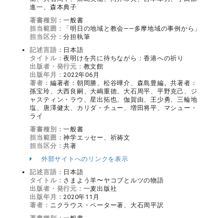
進一、森本典子
著書種別：
一般書
担当範囲：
「明日の地域と教会――多摩地域の事例から」
担当区分：
分担執筆
記述言語：
日本語
タイトル：
夜明けを共に待ちながら：香港への祈り
出版者・発行元：
教文館
出版年月：
2022年06月
著者：
編著者：朝岡勝、松谷曄介、森島豊編。共著者：
孫宝玲、大西良嗣、大嶋重徳、大石周平、平野克己、ジ
ャスティン・ラウ、星出拓也、伽賀由、王少勇、三輪地
塩、唐澤健太、カリダ・チュー、増田将平、マシュー・
ライ
著書種別：
一般書
担当範囲：
神学エッセー、祈祷文
担当区分：
共著
外部サイトへのリンクを表示
記述言語：
日本語
タイトル：
さまよう羊〜ヤコブとルツの物語
出版者・発行元：
一麦出版社
出版年月：
2020年11月
著者：
ニクラウス・ペーター著、大石周平訳