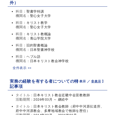
外）
科目：
聖書学特講
機関名：
聖心女子大学
科目：
キリスト教学
機関名：
聖心女子大学
科目：
キリスト教概論
機関名：
青山学院大学
科目：
旧約聖書概論
機関名：
日本聖書神学校
科目：
ヘブル語
機関名：
日本キリスト教会神学校
全件表示 >>
実務の経験を有する者についての特
【 表示 ／
非表示
】
記事項
タイトル：
日本キリスト教会近畿中会宣教教師
活動期間：
2026年03月 ～ 継続中
タイトル：
日本キリスト教会教師（府中中河原伝道所、
府中中河原教会、多摩地域教会で牧師を歴任）