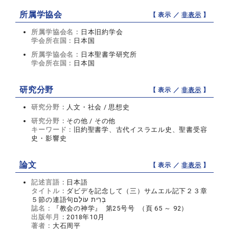
所属学協会
【 表示 ／
非表示
】
所属学協会名：
日本旧約学会
学会所在国：
日本国
所属学協会名：
日本聖書学研究所
学会所在国：
日本国
研究分野
【 表示 ／
非表示
】
研究分野：
人文・社会 / 思想史
研究分野：
その他 / その他
キーワード：
旧約聖書学、古代イスラエル史、聖書受容
史・影響史
論文
【 表示 ／
非表示
】
記述言語：
日本語
タイトル：
ダビデを記念して（三）サムエル記下２３章
５節の連語句בְּרִית עוֹלָם
誌名：
『教会の神学』 第25号号 （頁 65 ～ 92）
出版年月：
2018年10月
著者：
大石周平