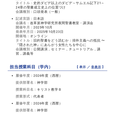
タイトル：
史的ダビデ以上のダビデ～サムエル記下21～
24章の聖書成立史上の位置づけ
会議種別：
口頭発表（一般）
記述言語：
日本語
会議名：
改革派神学研究所夜間聖書教室・講演会
開催年月：
2025年10月
発表年月日：
2025年10月23日
開催地：
オンライン
タイトル：
旧約聖書をどう読むか：排外主義への抵抗 〜
『隠された神』にあらがう女性たちを中心に
会議種別：
公開講演，セミナー，チュートリアル，講
習，講義等
担当授業科目（学内）
【 表示 ／
非表示
】
履修年度：
2026年度（西暦）
提供部署名：
神学部
授業科目名：
キリスト教学Ｂ
授業形式：
代表者
履修年度：
2026年度（西暦）
提供部署名：
神学部