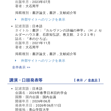
出版年月：
2023年07月
著者：
大石周平
掲載種別：
書評論文，書評，文献紹介等
外部サイトへのリンクを表示
記述言語：
日本語
タイトル：
書評：『カルヴァンの詩編の神学』（H .J .セ
ルダーハウス著、石原知弘訳、教文館、２０２１年）
誌名：
『本のひろば』
出版年月：
2021年11月
著者：
大石周平
掲載種別：
書評論文，書評，文献紹介等
外部サイトへのリンクを表示
全件表示 >>
講演・口頭発表等
【 表示 ／
非表示
】
記述言語：
日本語
会議名：
2026年春季日本旧約学会
国際・国内会議：
国内会議
開催年月：
2026年06月
発表年月日：
2026年06月11日
開催地：
青山学院大学