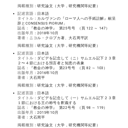
掲載種別：
研究論文（大学，研究機関等紀要）
記述言語：
日本語
タイトル：
カルヴァンの『ローマ人への手紙註解』献呈
辞とCONSENSUS PIORUM」
誌名：
『教会の神学』 第25号号 （頁 122 ～ 147）
出版年月：
2018年10月
著者：
ニコル・クロプカ著、大石周平訳
掲載種別：
研究論文（大学，研究機関等紀要）
記述言語：
日本語
タイトル：
ダビデを記念して（ニ）サムエル記下２３章
２〜４節における預言者と知恵の表象
誌名：
『教会の神学』 第23号号 （頁 82 ～ 103）
出版年月：
2016年10月
著者：
大石周平
掲載種別：
研究論文（大学，研究機関等紀要）
記述言語：
日本語
タイトル：
ダビデを記念して（一）サムエル記下２３章
１節における王の称号を釈義する
誌名：
『教会の神学』 第22号号 （頁 98 ～ 119）
出版年月：
2015年10月
著者：
大石周平
掲載種別：
研究論文（大学，研究機関等紀要）