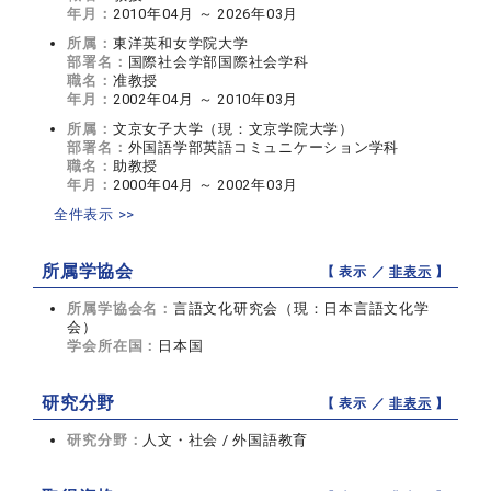
年月：
2010年04月 ～ 2026年03月
所属：
東洋英和女学院大学
部署名：
国際社会学部国際社会学科
職名：
准教授
年月：
2002年04月 ～ 2010年03月
所属：
文京女子大学（現：文京学院大学）
部署名：
外国語学部英語コミュニケーション学科
職名：
助教授
年月：
2000年04月 ～ 2002年03月
全件表示 >>
所属学協会
【 表示 ／
非表示
】
所属学協会名：
言語文化研究会（現：日本言語文化学
会）
学会所在国：
日本国
研究分野
【 表示 ／
非表示
】
研究分野：
人文・社会 / 外国語教育