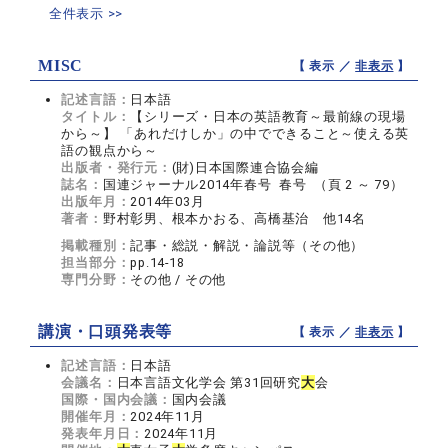
全件表示 >>
MISC
【 表示 ／
非表示
】
記述言語：
日本語
タイトル：
【シリーズ・日本の英語教育～最前線の現場
から～】 「あれだけしか」の中でできること～使える英
語の観点から～
出版者・発行元：
(財)日本国際連合協会編
誌名：
国連ジャーナル2014年春号 春号 （頁 2 ～ 79）
出版年月：
2014年03月
著者：
野村彰男、根本かおる、高橋基治 他14名
掲載種別：
記事・総説・解説・論説等（その他）
担当部分：
pp.14-18
専門分野：
その他 / その他
講演・口頭発表等
【 表示 ／
非表示
】
記述言語：
日本語
会議名：
日本言語文化学会 第31回研究
大
会
国際・国内会議：
国内会議
開催年月：
2024年11月
発表年月日：
2024年11月