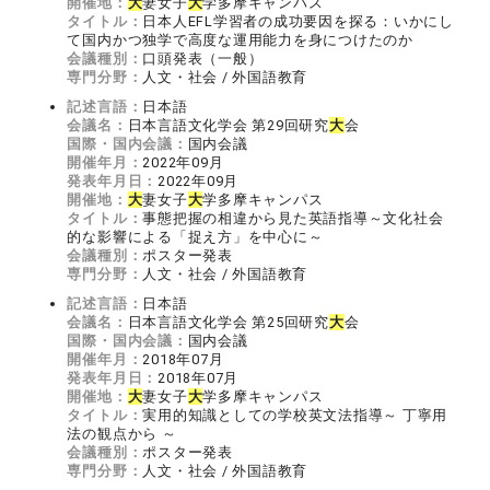
開催地：
大
妻女子
大
学多摩キャンパス
タイトル：
日本人EFL学習者の成功要因を探る：いかにし
て国内かつ独学で高度な運用能力を身につけたのか
会議種別：
口頭発表（一般）
専門分野：
人文・社会 / 外国語教育
記述言語：
日本語
会議名：
日本言語文化学会 第29回研究
大
会
国際・国内会議：
国内会議
開催年月：
2022年09月
発表年月日：
2022年09月
開催地：
大
妻女子
大
学多摩キャンパス
タイトル：
事態把握の相違から見た英語指導～文化社会
的な影響による「捉え方」を中心に～
会議種別：
ポスター発表
専門分野：
人文・社会 / 外国語教育
記述言語：
日本語
会議名：
日本言語文化学会 第25回研究
大
会
国際・国内会議：
国内会議
開催年月：
2018年07月
発表年月日：
2018年07月
開催地：
大
妻女子
大
学多摩キャンパス
タイトル：
実用的知識としての学校英文法指導～ 丁寧用
法の観点から ～
会議種別：
ポスター発表
専門分野：
人文・社会 / 外国語教育