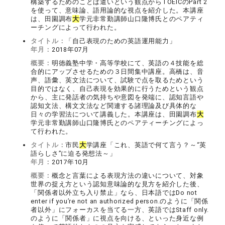
構築するためのことば遣いという観点からTOEICのPart 2
を使って、意味論、語用論的な視点を紹介した。本講座
は、田園調布
大
学元非常勤講師山口隆博氏とのペアティ
ーチングによって行われた。
タイトル：
「自己表現のための英語運用能力」
年月：
2018年07月
概要：
明徳義塾中学・高等学校にて、英語の４技能を総
合的にアップさせるための３日間集中講座。高橋は、音
声、語彙、英文法について、試験で点を取るためという
目的ではなく、自己表現を効果的に行うためという観点
から、主に発話者の気持ちや意図を発端に、認知言語や
認知文法、構文文法など関連する諸理論及び具体的な
日々の学習法について講義した。本講座は、田園調布
大
学元非常勤講師山口隆博氏とのペアティーチングによっ
て行われた。
タイトル：
市民
大
学講座「これ、英語で何て言う？～“英
語らしさ”に迫る発想法～」
年月：
2017年10月
概要：
概念と言葉による表現方法の違いについて、対象
世界の捉え方という認知意味論的な見方を紹介した後、
「関係者以外立ち入り禁止」なら、日本語ではDo not
enter if you’re not an authorized person.のように「関係
者以外」にフォーカスを当てる一方、英語ではStaff only.
のように「関係者」に視点を向ける、といった身近な例