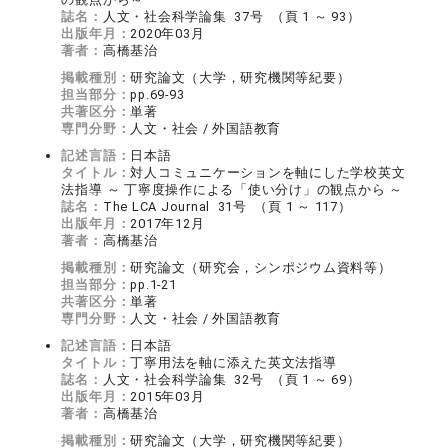
誌名：
人文・社会科学論集 37号 （頁 1 ～ 93）
出版年月：
2020年03月
著者：
高橋基治
掲載種別：
研究論文（大学，研究機関等紀要）
担当部分：
pp.69-93
共著区分：
単著
専門分野：
人文・社会 / 外国語教育
記述言語：
日本語
タイトル：
対人コミュニケーションを軸にした学校英文
法指導 ～ 丁寧度操作による「使い分け」の観点から ～
誌名：
The LCA Journal 31号 （頁 1 ～ 117）
出版年月：
2017年12月
著者：
高橋基治
掲載種別：
研究論文（研究会，シンポジウム資料等）
担当部分：
pp.1-21
共著区分：
単著
専門分野：
人文・社会 / 外国語教育
記述言語：
日本語
タイトル：
丁寧用法を軸に添えた英文法指導
誌名：
人文・社会科学論集 32号 （頁 1 ～ 69）
出版年月：
2015年03月
著者：
高橋基治
掲載種別：
研究論文（大学，研究機関等紀要）