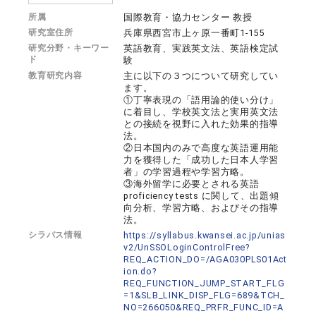
所属
国際教育・協力センター 教授
研究室住所
兵庫県西宮市上ヶ原一番町1-155
研究分野・キーワー
英語教育、実践英文法、英語検定試
ド
験
教育研究内容
主に以下の３つについて研究してい
ます。
①丁寧表現の「語用論的使い分け」
に着目し、学校英文法と実用英文法
との接続を視野に入れた効果的指導
法。
②日本国内のみで高度な英語運用能
力を獲得した「成功した日本人学習
者」の学習過程や学習方略。
③海外留学に必要とされる英語
proficiency tests に関して、出題傾
向分析、学習方略、およびその指導
法。
シラバス情報
https://syllabus.kwansei.ac.jp/unias
v2/UnSSOLoginControlFree?
REQ_ACTION_DO=/AGA030PLS01Act
ion.do?
REQ_FUNCTION_JUMP_START_FLG
=1&SLB_LINK_DISP_FLG=689&TCH_
NO=266050&REQ_PRFR_FUNC_ID=A