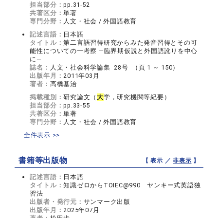
担当部分：
pp.31-52
共著区分：
単著
専門分野：
人文・社会 / 外国語教育
記述言語：
日本語
タイトル：
第二言語習得研究からみた発音習得とその可
能性についての一考察 ―臨界期仮説と外国語訛りを中心
に―
誌名：
人文・社会科学論集 28号 （頁 1 ～ 150）
出版年月：
2011年03月
著者：
高橋基治
掲載種別：
研究論文（
大
学，研究機関等紀要）
担当部分：
pp.33-55
共著区分：
単著
専門分野：
人文・社会 / 外国語教育
全件表示 >>
書籍等出版物
【 表示 ／
非表示
】
記述言語：
日本語
タイトル：
知識ゼロからTOIEC@990 ヤンキー式英語独
習法
出版者・発行元：
サンマーク出版
出版年月：
2025年07月