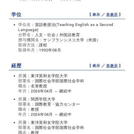
学位
【 表示 ／
非表示
】
学位名：
英語教授法(Teaching English as a Second
Language)
分野名：
人文・社会 / 外国語教育
授与機関名：
サンフランシスコ大学（米国）
取得方法：
課程
取得年月：
1992年08月
経歴
【 表示 ／
非表示
】
所属：
東洋英和女学院大学
部署名：
国際社会学部国際社会学科
職名：
名誉教授
年月：
2026年04月 ～ 継続中
所属：
関西学院大学
部署名：
国際教育・協力センター
職名：
教授
年月：
2026年04月 ～ 継続中
所属：
東洋英和女学院大学
部署名：
国際社会学部国際社会学科
職名：
教授