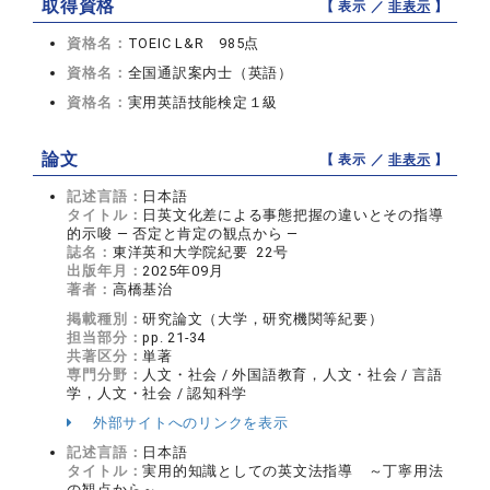
取得資格
【 表示 ／
非表示
】
資格名：
TOEIC L&R 985点
資格名：
全国通訳案内士（英語）
資格名：
実用英語技能検定１級
論文
【 表示 ／
非表示
】
記述言語：
日本語
タイトル：
日英文化差による事態把握の違いとその指導
的示唆 ― 否定と肯定の観点から ―
誌名：
東洋英和大学院紀要 22号
出版年月：
2025年09月
著者：
高橋基治
掲載種別：
研究論文（大学，研究機関等紀要）
担当部分：
pp. 21-34
共著区分：
単著
専門分野：
人文・社会 / 外国語教育，人文・社会 / 言語
学，人文・社会 / 認知科学
外部サイトへのリンクを表示
記述言語：
日本語
タイトル：
実用的知識としての英文法指導 ～丁寧用法
の観点から～