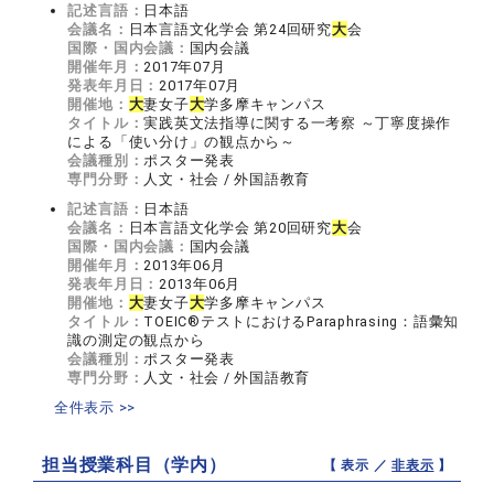
記述言語：
日本語
会議名：
日本言語文化学会 第24回研究
大
会
国際・国内会議：
国内会議
開催年月：
2017年07月
発表年月日：
2017年07月
開催地：
大
妻女子
大
学多摩キャンパス
タイトル：
実践英文法指導に関する一考察 ～丁寧度操作
による「使い分け」の観点から～
会議種別：
ポスター発表
専門分野：
人文・社会 / 外国語教育
記述言語：
日本語
会議名：
日本言語文化学会 第20回研究
大
会
国際・国内会議：
国内会議
開催年月：
2013年06月
発表年月日：
2013年06月
開催地：
大
妻女子
大
学多摩キャンパス
タイトル：
TOEIC®テストにおけるParaphrasing：語彙知
識の測定の観点から
会議種別：
ポスター発表
専門分野：
人文・社会 / 外国語教育
全件表示 >>
担当授業科目（学内）
【 表示 ／
非表示
】