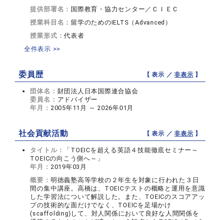
提供部署名：
国際教育・協力センター／ＣＩＥＣ
授業科目名：
留学のためのIELTS（Advanced）
授業形式：
代表者
全件表示 >>
委員歴
【 表示 ／
非表示
】
団体名：
財団法人日本国際連合協会
委員名：
アドバイザー
年月：
2005年11月 ～ 2026年01月
社会貢献活動
【 表示 ／
非表示
】
タイトル：
「TOEICを超える英語４技能徹底セミナー～
TOEICの向こう側へ～」
年月：
2019年03月
概要：
明徳義塾高等学校の２年生を対象に行われた３日
間の集中講座。高橋は、TOEICテストの概略と運用を意識
した学習法について解説した。また、TOEICのスコアアッ
プの技術的な面だけでなく、TOEICを足場かけ
(scaffolding)して、対人関係において良好な人間関係を