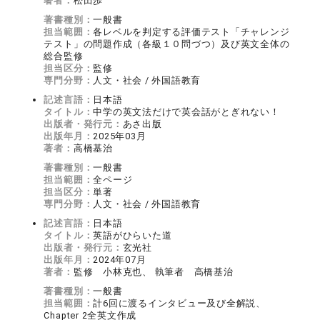
著者：
松田歩
著書種別：
一般書
担当範囲：
各レベルを判定する評価テスト「チャレンジ
テスト」の問題作成（各級１０問づつ）及び英文全体の
総合監修
担当区分：
監修
専門分野：
人文・社会 / 外国語教育
記述言語：
日本語
タイトル：
中学の英文法だけで英会話がとぎれない！
出版者・発行元：
あさ出版
出版年月：
2025年03月
著者：
高橋基治
著書種別：
一般書
担当範囲：
全ページ
担当区分：
単著
専門分野：
人文・社会 / 外国語教育
記述言語：
日本語
タイトル：
英語がひらいた道
出版者・発行元：
玄光社
出版年月：
2024年07月
著者：
監修 小林克也、 執筆者 高橋基治
著書種別：
一般書
担当範囲：
計6回に渡るインタビュー及び全解説、
Chapter 2全英文作成