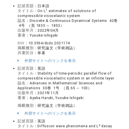
記述言語：
日本語
1
タイトル：
On L
estimates of solutions of
compressible viscoelastic system
誌名：
Discrete & Continuous Dynamical Systems 42巻
4号 （頁 1835 ～ 1853）
出版年月：
2022年04月
著者：
Yusuke Ishigaki
DOI：
10.3934/dcds.2021174
掲載種別：
研究論文（学術雑誌）
共著区分：
単著
外部サイトへのリンクを表示
記述言語：
英語
タイトル：
Stability of time-periodic parallel flow of
compressible viscoelastic system in an infinite layer
誌名：
Advances in Mathematical Sciences and
Applications 30巻 1号 （頁 65 ～ 103）
出版年月：
2021年11月
著者：
Ayaka Haruki, Yusuke Ishigaki
掲載種別：
研究論文（学術雑誌）
外部サイトへのリンクを表示
記述言語：
英語
p
タイトル：
Diffusion wave phenomena and L
decay