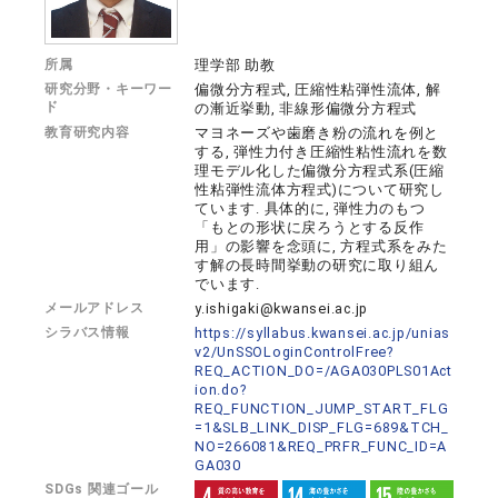
所属
理学部 助教
研究分野・キーワー
偏微分方程式, 圧縮性粘弾性流体, 解
ド
の漸近挙動, 非線形偏微分方程式
教育研究内容
マヨネーズや歯磨き粉の流れを例と
する, 弾性力付き圧縮性粘性流れを数
理モデル化した偏微分方程式系(圧縮
性粘弾性流体方程式)について研究し
ています. 具体的に, 弾性力のもつ
「もとの形状に戻ろうとする反作
用」の影響を念頭に, 方程式系をみた
す解の長時間挙動の研究に取り組ん
でいます.
メールアドレス
y.ishigaki@kwansei.ac.jp
シラバス情報
https://syllabus.kwansei.ac.jp/unias
v2/UnSSOLoginControlFree?
REQ_ACTION_DO=/AGA030PLS01Act
ion.do?
REQ_FUNCTION_JUMP_START_FLG
=1&SLB_LINK_DISP_FLG=689&TCH_
NO=266081&REQ_PRFR_FUNC_ID=A
GA030
SDGs 関連ゴール