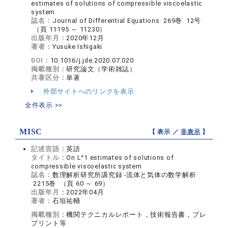
estimates of solutions of compressible viscoelastic
system
誌名：
Journal of Differential Equations 269巻 12号
（頁 11195 ～ 11230）
出版年月：
2020年12月
著者：
Yusuke Ishigaki
DOI：
10.1016/j.jde.2020.07.020
掲載種別：
研究論文（学術雑誌）
共著区分：
単著
外部サイトへのリンクを表示
全件表示 >>
MISC
【 表示 ／
非表示
】
記述言語：
英語
タイトル：
On L^1 estimates of solutions of
compressible viscoelastic system
誌名：
数理解析研究所講究録 -流体と気体の数学解析
2215巻 （頁 60 ～ 69）
出版年月：
2022年04月
著者：
石垣祐輔
掲載種別：
機関テクニカルレポート，技術報告書，プレ
プリント等