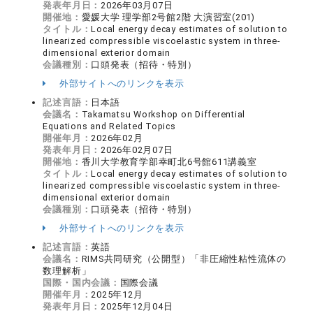
発表年月日：
2026年03月07日
開催地：
愛媛大学 理学部2号館2階 大演習室(201)
タイトル：
Local energy decay estimates of solution to
linearized compressible viscoelastic system in three-
dimensional exterior domain
会議種別：
口頭発表（招待・特別）
外部サイトへのリンクを表示
記述言語：
日本語
会議名：
Takamatsu Workshop on Differential
Equations and Related Topics
開催年月：
2026年02月
発表年月日：
2026年02月07日
開催地：
香川大学教育学部幸町北6号館611講義室
タイトル：
Local energy decay estimates of solution to
linearized compressible viscoelastic system in three-
dimensional exterior domain
会議種別：
口頭発表（招待・特別）
外部サイトへのリンクを表示
記述言語：
英語
会議名：
RIMS共同研究（公開型）「非圧縮性粘性流体の
数理解析」
国際・国内会議：
国際会議
開催年月：
2025年12月
発表年月日：
2025年12月04日