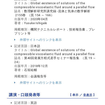
タイトル：
Global existence of solutions of the
compressible viscoelastic fluid around a parallel flow
誌名：
数理解析研究所講究録 -流体と気体の数学解析
2155巻 （頁 154 ～ 166）
出版年月：
2020年04月
著者：
Yusuke Ishigaki
掲載種別：
機関テクニカルレポート，技術報告書，プレ
プリント等
外部サイトへのリンクを表示
記述言語：
日本語
タイトル：
Global existence of solutions of the
compressible viscoelastic fluid around a parallel flow
誌名：
第40回発展方程式若手セミナー報告集 （頁 19 ～
24）
出版年月：
2018年12月
著者：
石垣祐輔
掲載種別：
会議報告等
外部サイトへのリンクを表示
講演・口頭発表等
【 表示 ／
非表示
】
記述言語：
英語