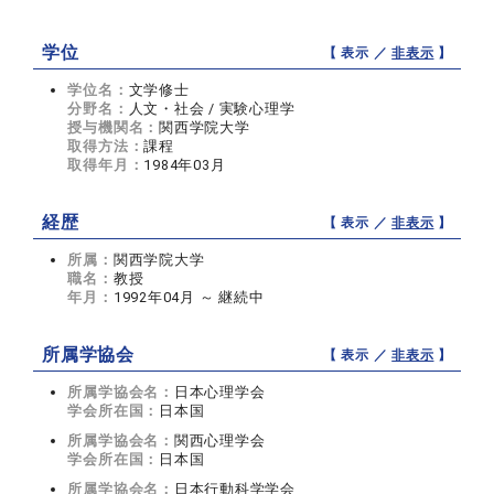
学位
【 表示 ／
非表示
】
学位名：
文学修士
分野名：
人文・社会 / 実験心理学
授与機関名：
関西学院大学
取得方法：
課程
取得年月：
1984年03月
経歴
【 表示 ／
非表示
】
所属：
関西学院大学
職名：
教授
年月：
1992年04月 ～ 継続中
所属学協会
【 表示 ／
非表示
】
所属学協会名：
日本心理学会
学会所在国：
日本国
所属学協会名：
関西心理学会
学会所在国：
日本国
所属学協会名：
日本行動科学学会