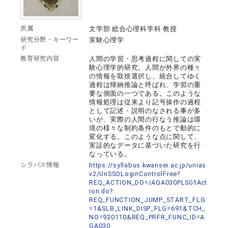
所属
文学部 総合心理科学科 教授
研究分野・キーワー
実験心理学
ド
教育研究内容
人間の学習・思考過程に関しての実
験心理学的研究。人間が外界の種々
の情報を取捨選択し、統合してゆく
過程は帰納推論と呼ばれ、学習の重
要な側面の一つである。このような
情報処理は従来より記号操作の過程
として記述・説明のなされる事が多
いが、実際の人間の行なう推論は環
境の様々な制約条件のもとで動的に
変化する。このような点に関して、
実証的なデータに基づいた研究を行
なっている。
シラバス情報
https://syllabus.kwansei.ac.jp/unias
v2/UnSSOLoginControlFree?
REQ_ACTION_DO=/AGA030PLS01Act
ion.do?
REQ_FUNCTION_JUMP_START_FLG
=1&SLB_LINK_DISP_FLG=691&TCH_
NO=920110&REQ_PRFR_FUNC_ID=A
GA030