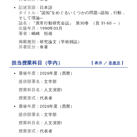
記述言語：
日本語
タイトル：
“認知”をめぐるいくつかの問題─認知，行動，
そして理論─
誌名：
『異常行動研究会誌』 第30巻 （頁 51-60 ～ ）
出版年月：
1990年03月
著者：
嶋崎 恒雄
掲載種別：
研究論文（学術雑誌）
共著区分：
単著
担当授業科目（学内）
【 表示 ／
非表示
】
履修年度：
2026年度（西暦）
提供部署名：
文学部
授業科目名：
人文演習I
授業形式：
代表者
履修年度：
2026年度（西暦）
提供部署名：
文学部
授業科目名：
人文演習I
授業形式：
代表者