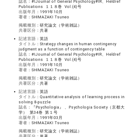
誌名：
#IJournal of General Psychology#IR、Heldref
Publications １１８巻 Vol.(4)号
出版年月：
1991年10月
著者：
SHIMAZAKI Tsuneo
掲載種別：
研究論文（学術雑誌）
共著区分：
共著
記述言語：
英語
タイトル：
Strategy changes in human contingency
judgment as a function of contingency table
誌名：
#IJournal of General Psychology#IR、Heldref
Publications １１８巻 Vol.(4)号
出版年月：
1991年10月
著者：
SHIMAZAKI Tsuneo
掲載種別：
研究論文（学術雑誌）
共著区分：
共著
記述言語：
英語
タイトル：
Quantitative analysis of learning process in
solving 8-puzzle
誌名：
『Psychologia』 、Psychologia Society（京都大
学） 第34巻 第１号
出版年月：
1991年03月
著者：
SHIMAZAKI Tsuneo
掲載種別：
研究論文（学術雑誌）
共著区分：
単著