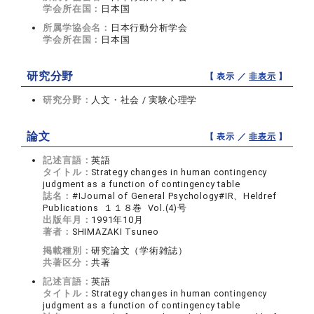
学会所在国：
日本国
所属学協会名：
日本行動分析学会
学会所在国：
日本国
研究分野
【 表示 ／
非表示
】
研究分野：
人文・社会 / 実験心理学
論文
【 表示 ／
非表示
】
記述言語：
英語
タイトル：
Strategy changes in human contingency
judgment as a function of contingency table
誌名：
#IJournal of General Psychology#IR、Heldref
Publications １１８巻 Vol.(4)号
出版年月：
1991年10月
著者：
SHIMAZAKI Tsuneo
掲載種別：
研究論文（学術雑誌）
共著区分：
共著
記述言語：
英語
タイトル：
Strategy changes in human contingency
judgment as a function of contingency table