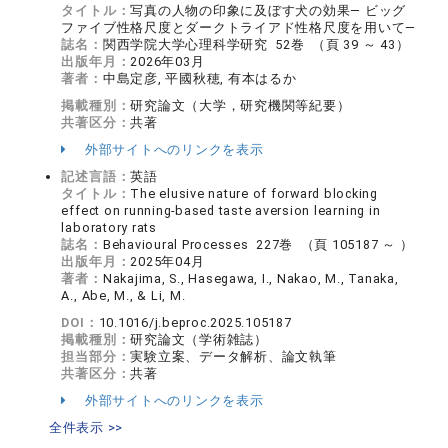
タイトル：
写真の人物の印象に及ぼす犬の効果― ビッグ
ファイブ性格尺度とダークトライアド性格尺度を用いて―
誌名：
関西学院大学心理科学研究 52巻 （頁 39 ～ 43）
出版年月：
2026年03月
著者：
中島定彦, 平國秋穂, 有本はるか
掲載種別：
研究論文（大学，研究機関等紀要）
共著区分：
共著
外部サイトへのリンクを表示
記述言語：
英語
タイトル：
The elusive nature of forward blocking
effect on running-based taste aversion learning in
laboratory rats
誌名：
Behavioural Processes 227巻 （頁 105187 ～ ）
出版年月：
2025年04月
著者：
Nakajima, S., Hasegawa, I., Nakao, M., Tanaka,
A., Abe, M., & Li, M.
DOI：
10.1016/j.beproc.2025.105187
掲載種別：
研究論文（学術雑誌）
担当部分：
実験立案、データ解析、論文執筆
共著区分：
共著
外部サイトへのリンクを表示
全件表示 >>