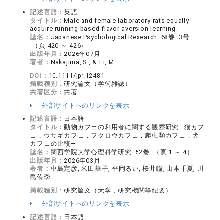
記述言語：
英語
タイトル：
Male and female laboratory rats equally
acquire running-based flavor aversion learning.
誌名：
Japanese Psychological Research 68巻 3号
（頁 420 ～ 426）
出版年月：
2026年07月
著者：
Nakajima, S., & Li, M.
DOI：
10.1111/jpr.12481
掲載種別：
研究論文（学術雑誌）
共著区分：
共著
外部サイトへのリンクを表示
記述言語：
日本語
タイトル：
動物カフェの利用者に関する観察研究―猫カフ
ェ，ウサギカフェ，フクロウカフェ，爬虫類カフェ，犬
カフェの比較―
誌名：
関西学院大学心理科学研究 52巻 （頁 1 ～ 4）
出版年月：
2026年03月
著者：
中島定彦, 米田華子, 平岡るい, 桜井瞳, 山本千夏, 川
島侑季
掲載種別：
研究論文（大学，研究機関等紀要）
外部サイトへのリンクを表示
記述言語：
日本語