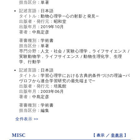
担当区分：
単著
記述言語：
日本語
タイトル：
動物心理学―心の射影と発見―
出版者・発行元：
昭和堂
出版年月：
2019年10月
著者：
中島定彦
著書種別：
学術書
担当区分：
単著
専門分野：
人文・社会 / 実験心理学，ライフサイエンス /
実験動物学，ライフサイエンス / 動物生理化学、生理
学、行動学
記述言語：
日本語
タイトル：
学習心理学における古典的条件づけの理論―パ
ヴロフから連合学習研究の最先端まで―
出版者・発行元：
培風館
出版年月：
2003年06月
著者：
中島定彦
著書種別：
学術書
担当区分：
編集
全件表示 >>
MISC
【 表示 ／
非表示
】