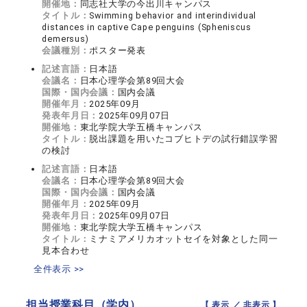
開催地：
同志社大学の今出川キャンパス
タイトル：
Swimming behavior and interindividual
distances in captive Cape penguins (Spheniscus
demersus)
会議種別：
ポスター発表
記述言語：
日本語
会議名：
日本心理学会第89回大会
国際・国内会議：
国内会議
開催年月：
2025年09月
発表年月日：
2025年09月07日
開催地：
東北学院大学五橋キャンパス
タイトル：
脱出課題を用いたコブヒトデの試行錯誤学習
の検討
記述言語：
日本語
会議名：
日本心理学会第89回大会
国際・国内会議：
国内会議
開催年月：
2025年09月
発表年月日：
2025年09月07日
開催地：
東北学院大学五橋キャンパス
タイトル：
ミナミアメリカオットセイを対象とした同一
見本合わせ
全件表示 >>
担当授業科目（学内）
【 表示 ／
非表示
】