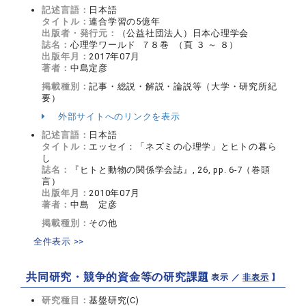
記述言語：
日本語
タイトル：
連合学習の5億年
出版者・発行元：
（公益社団法人）日本心理学会
誌名：
心理学ワールド ７８巻 （頁 ３ ～ ８）
出版年月：
2017年07月
著者：
中島定彦
掲載種別：
記事・総説・解説・論説等（大学・研究所紀
要）
外部サイトへのリンクを表示
記述言語：
日本語
タイトル：
エッセイ：「ネズミの心理学」とヒトの暮ら
し
誌名：
『ヒトと動物の関係学会誌』, 26, pp. 6-7（巻頭
言）
出版年月：
2010年07月
著者：
中島 定彦
掲載種別：
その他
全件表示 >>
共同研究・競争的資金等の研究課題
【 表示 ／
非表示
】
研究種目：
基盤研究(C)