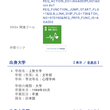
REQ_ACTION_DO=/AGA030PLS01Act
ion.do?
REQ_FUNCTION_JUMP_START_FLG
=1&SLB_LINK_DISP_FLG=738&TCH_
NO=970190&REQ_PRFR_FUNC_ID=A
GA030
SDGs 関連ゴール
外部リンク
出身大学
【 表示 ／
非表示
】
学校名：
上智大学
学部（学系）名：
文学部
学科・専攻等名：
心理学科
学校の種類：
大学
卒業年月：
1988年03月
卒業区分：
卒業
国名：
日本国