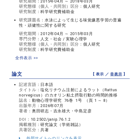
研究期間：
2015年04月 ～ 2018年03月
研究態様（個人・共同別）区分：
個人研究
研究制度：
科学研究費補助金
研究課題名：
水泳によって生じる味覚嫌悪学習の普遍
性・頑健性に関する研究
研究期間：
2012年04月 ～ 2015年03月
専門分野：
人文・社会 / 実験心理学
研究態様（個人・共同別）区分：
個人研究
研究制度：
科学研究費補助金
全件表示 >>
論文
【 表示 ／
非表示
】
記述言語：
日本語
タイトル：
塩化リチウム注射によるラット（Rattus
norvegicus）のカオリン粘土摂取行動の時間的推移
誌名：
動物心理学研究 76巻 1号 （頁 1 ～ 8）
出版年月：
2026年07月
著者：
奥田研志・吉永雄大・中島定彦
DOI：
10.2502/janip.76.1.2
掲載種別：
研究論文（学術雑誌）
共著区分：
共著
外部サイトへのリンクを表示