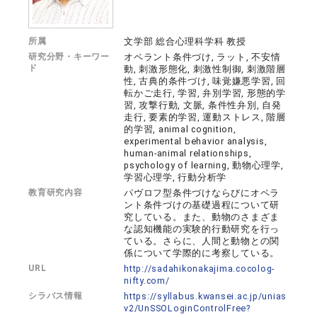
所属
文学部 総合心理科学科 教授
研究分野・キーワー
オペラント条件づけ, ラット, 不安情
ド
動, 刺激形態化, 刺激性制御, 刺激階層
性, 古典的条件づけ, 味覚嫌悪学習, 回
転かご走行, 学習, 弁別学習, 形態的学
習, 攻撃行動, 文脈, 条件性弁別, 自発
走行, 要素的学習, 運動ストレス, 階層
的学習, animal cognition,
experimental behavior analysis,
human-animal relationships,
psychology of learning, 動物心理学,
学習心理学, 行動分析学
教育研究内容
パヴロフ型条件づけならびにオペラ
ント条件づけの基礎過程について研
究している。また、動物のさまざま
な認知機能の実験的行動研究を行っ
ている。さらに、人間と動物との関
係について学際的に考察している。
URL
http://sadahikonakajima.cocolog-
nifty.com/
シラバス情報
https://syllabus.kwansei.ac.jp/unias
v2/UnSSOLoginControlFree?