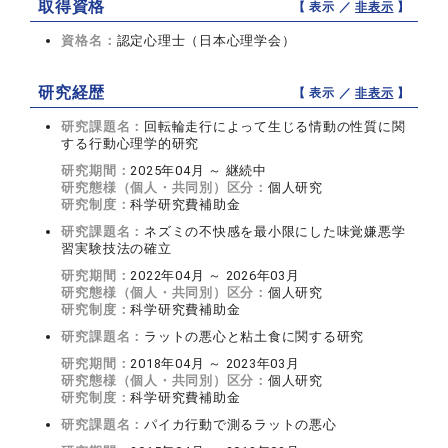
取得資格
【 表示 ／
非表示
】
資格名：
認定心理士（日本心理学会）
研究経歴
【 表示 ／
非表示
】
研究課題名：
回転輪走行によって生じる情動の性質に関
する行動心理学的研究
研究期間：
2025年04月 ～ 継続中
研究態様（個人・共同別）区分：
個人研究
研究制度：
科学研究費補助金
研究課題名：
ネズミの不快感を最小限にした味覚嫌悪学
習実験技法の確立
研究期間：
2022年04月 ～ 2026年03月
研究態様（個人・共同別）区分：
個人研究
研究制度：
科学研究費補助金
研究課題名：
ラットの悪心と粘土食に関する研究
研究期間：
2018年04月 ～ 2023年03月
研究態様（個人・共同別）区分：
個人研究
研究制度：
科学研究費補助金
研究課題名：
パイカ行動で測るラットの悪心