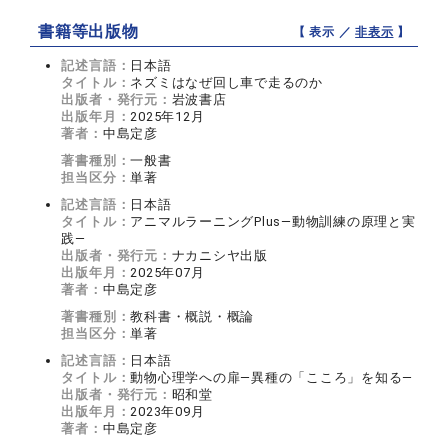
書籍等出版物
【 表示 ／
非表示
】
記述言語：
日本語
タイトル：
ネズミはなぜ回し車で走るのか
出版者・発行元：
岩波書店
出版年月：
2025年12月
著者：
中島定彦
著書種別：
一般書
担当区分：
単著
記述言語：
日本語
タイトル：
アニマルラーニングPlus―動物訓練の原理と実
践―
出版者・発行元：
ナカニシヤ出版
出版年月：
2025年07月
著者：
中島定彦
著書種別：
教科書・概説・概論
担当区分：
単著
記述言語：
日本語
タイトル：
動物心理学への扉―異種の「こころ」を知る―
出版者・発行元：
昭和堂
出版年月：
2023年09月
著者：
中島定彦