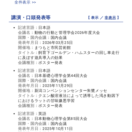
全件表示 >>
講演・口頭発表等
【 表示 ／
非表示
】
記述言語：
日本語
会議名：
動物の行動と管理学会2026年度大会
国際・国内会議：
国内会議
発表年月日：
2026年03月25日
開催地：
まつもと市民芸術館
タイトル：
飼育下ゴールデン・ハムスターの回し車走行
に及ぼす遊具導入の効果
会議種別：
ポスター発表
記述言語：
日本語
会議名：
日本基礎心理学会第44回大会
国際・国内会議：
国内会議
発表年月日：
2025年11月29日
開催地：
新潟コンベンションセンター朱鷺メッセ
タイトル：
クエン酸溶液法によって誘導した渇き動因下
におけるラットの甘味嫌悪学習
会議種別：
ポスター発表
記述言語：
英語
会議名：
日本動物心理学会第85回大会
国際・国内会議：
国内会議
発表年月日：
2025年10月11日