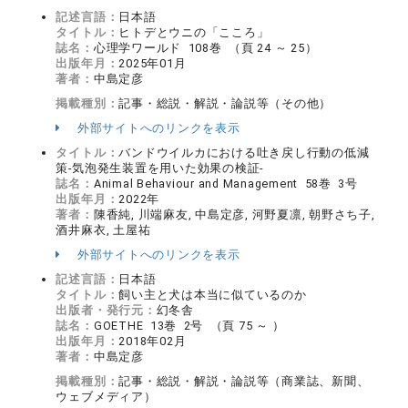
記述言語：
日本語
タイトル：
ヒトデとウニの「こころ」
誌名：
心理学ワールド 108巻 （頁 24 ～ 25）
出版年月：
2025年01月
著者：
中島定彦
掲載種別：
記事・総説・解説・論説等（その他）
外部サイトへのリンクを表示
タイトル：
バンドウイルカにおける吐き戻し行動の低減
策-気泡発生装置を用いた効果の検証-
誌名：
Animal Behaviour and Management 58巻 3号
出版年月：
2022年
著者：
陳香純, 川端麻友, 中島定彦, 河野夏凛, 朝野さち子,
酒井麻衣, 土屋祐
外部サイトへのリンクを表示
記述言語：
日本語
タイトル：
飼い主と犬は本当に似ているのか
出版者・発行元：
幻冬舎
誌名：
GOETHE 13巻 2号 （頁 75 ～ ）
出版年月：
2018年02月
著者：
中島定彦
掲載種別：
記事・総説・解説・論説等（商業誌、新聞、
ウェブメディア）