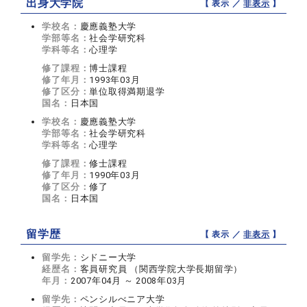
出身大学院
【 表示 ／
非表示
】
学校名：
慶應義塾大学
学部等名：
社会学研究科
学科等名：
心理学
修了課程：
博士課程
修了年月：
1993年03月
修了区分：
単位取得満期退学
国名：
日本国
学校名：
慶應義塾大学
学部等名：
社会学研究科
学科等名：
心理学
修了課程：
修士課程
修了年月：
1990年03月
修了区分：
修了
国名：
日本国
留学歴
【 表示 ／
非表示
】
留学先：
シドニー大学
経歴名：
客員研究員 （関西学院大学長期留学）
年月：
2007年04月 ～ 2008年03月
留学先：
ペンシルべニア大学