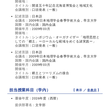
開催地：
タイトル：
開道五十年記念北海道博覧会と地域文化
会議種別：
口頭発表（一般）
記述言語：
日本語
会議名：
2009年日本地理学会春季学術大会，帝京大学
国際・国内会議：
国内会議
開催年月：
2009年03月
開催地：
タイトル：
シンポジウム・オーガナイザー「地理思想と
しての「郷土」ーローカルな範域をめぐる諸実践ー」
会議種別：
口頭発表（一般）
記述言語：
日本語
会議名：
2009年日本地理学会春季学術大会，帝京大学
国際・国内会議：
国内会議
開催年月：
2009年03月
開催地：
タイトル：
郷土とツーリズムの接合
会議種別：
口頭発表（一般）
担当授業科目（学内）
【 表示 ／
非表示
】
履修年度：
2026年度（西暦）
提供部署名：
文学部