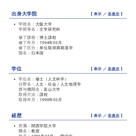
出身大学院
【 表示 ／
非表示
】
学校名：
大阪大学
学部等名：
文学研究科
修了課程：
博士課程
修了年月：
1994年03月
修了区分：
単位取得満期退学
国名：
日本国
学位
【 表示 ／
非表示
】
学位名：
修士（人文科学）
分野名：
人文・社会 / 人文地理学
授与機関名：
富山大学
取得方法：
課程
取得年月：
1990年03月
経歴
【 表示 ／
非表示
】
所属：
関西学院大学
職名：
教授