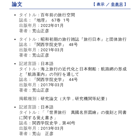
論文
【 表示 ／
非表示
】
タイトル：
百年前の旅行空間
誌名：
『地理』 67巻 1号
出版年月：
2022年01月
著者：
荒山正彦
タイトル：
昭和初期の旅行雑誌『旅行日本』と団体旅行
誌名：
『関西学院史学』 48号
出版年月：
2021年03月
著者：
荒山正彦
記述言語：
日本語
タイトル：
海上旅行の近代化と日本郵船：航路網の形成
と『航路案内』の刊行を通して
誌名：
『関西学院史学』 44号
出版年月：
2017年03月
著者：
荒山正彦
掲載種別：
研究論文（大学，研究機関等紀要）
記述言語：
日本語
タイトル：
「『世界旅行 萬國名所図繪』の復刻と同書
に関する覚え書き」
誌名：
関西学院史学，第40号
出版年月：
2013年03月
著者：
荒山 正彦