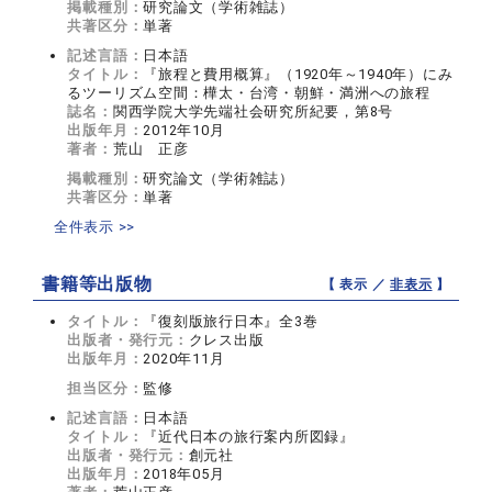
掲載種別：
研究論文（学術雑誌）
共著区分：
単著
記述言語：
日本語
タイトル：
『旅程と費用概算』（1920年～1940年）にみ
るツーリズム空間：樺太・台湾・朝鮮・満洲への旅程
誌名：
関西学院大学先端社会研究所紀要，第8号
出版年月：
2012年10月
著者：
荒山 正彦
掲載種別：
研究論文（学術雑誌）
共著区分：
単著
全件表示 >>
書籍等出版物
【 表示 ／
非表示
】
タイトル：
『復刻版旅行日本』全3巻
出版者・発行元：
クレス出版
出版年月：
2020年11月
担当区分：
監修
記述言語：
日本語
タイトル：
『近代日本の旅行案内所図録』
出版者・発行元：
創元社
出版年月：
2018年05月