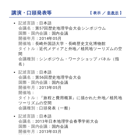
講演・口頭発表等
【 表示 ／
非表示
】
記述言語：
日本語
会議名：
第57回歴史地理学会大会シンポジウム
国際・国内会議：
国内会議
開催年月：
2014年05月
開催地：
長崎外国語大学・長崎歴史文化博物館
タイトル：
近代メディアと外地／植民地ツーリズムの空
間
会議種別：
シンポジウム・ワークショップ パネル（指
名）
記述言語：
日本語
会議名：
第56回歴史地理学会大会
国際・国内会議：
国内会議
開催年月：
2013年05月
開催地：
タイトル：
『旅程と費用概算』に描かれた外地／植民地
ツーリズムの空間
会議種別：
口頭発表（一般）
記述言語：
日本語
会議名：
2013年日本地理学会春季学術大会
国際・国内会議：
国内会議
開催年月：
2013年03月