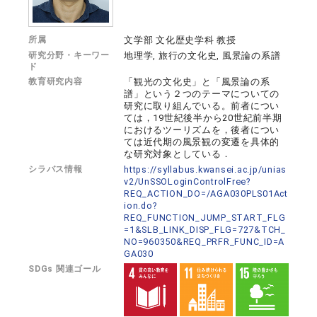
所属
文学部 文化歴史学科 教授
研究分野・キーワー
地理学, 旅行の文化史, 風景論の系譜
ド
教育研究内容
「観光の文化史」と「風景論の系
譜」という２つのテーマについての
研究に取り組んでいる。前者につい
ては，19世紀後半から20世紀前半期
におけるツーリズムを，後者につい
ては近代期の風景観の変遷を具体的
な研究対象としている．
シラバス情報
https://syllabus.kwansei.ac.jp/unias
v2/UnSSOLoginControlFree?
REQ_ACTION_DO=/AGA030PLS01Act
ion.do?
REQ_FUNCTION_JUMP_START_FLG
=1&SLB_LINK_DISP_FLG=727&TCH_
NO=960350&REQ_PRFR_FUNC_ID=A
GA030
SDGs 関連ゴール