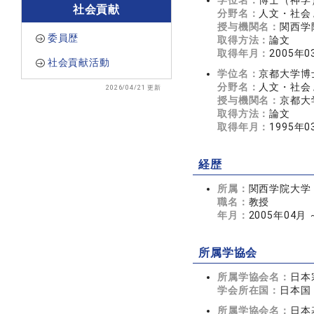
学位名：
博士（神学
社会貢献
分野名：
人文・社会 
授与機関名：
関西学
委員歴
取得方法：
論文
取得年月：
2005年0
社会貢献活動
学位名：
京都大学博
分野名：
人文・社会 
2026/04/21 更新
授与機関名：
京都大
取得方法：
論文
取得年月：
1995年0
経歴
所属：
関西学院大学
職名：
教授
年月：
2005年04月
所属学協会
所属学協会名：
日本
学会所在国：
日本国
所属学協会名：
日本