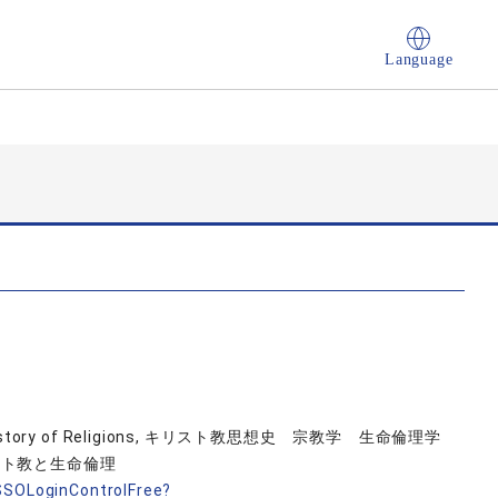
Language
logy, History of Religions, キリスト教思想史 宗教学 生命倫理学
スト教と生命倫理
nSSOLoginControlFree?