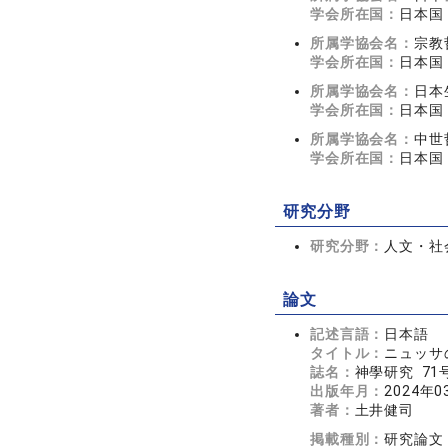
学会所在国：
日本国
所属学協会名：
宗教
学会所在国：
日本国
所属学協会名：
日本
学会所在国：
日本国
所属学協会名：
中世
学会所在国：
日本国
研究分野
研究分野：
人文・社会
論文
記述言語：
日本語
タイトル：
ニュッサ
誌名：
神學研究 71号
出版年月：
2024年0
著者：
土井健司
掲載種別：
研究論文