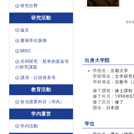
研究分野
研究活動
SD
論文
書籍等出版物
MISC
出身大学院
共同研究・競争的資金等
の研究課題
学校名：
京都大学
学部等名：
文学研究
講演・口頭発表等
学科等名：
宗教学（
教育活動
修了課程：
修士課程
修了年月：
1990年0
担当授業科目（学内）
修了区分：
修了
国名：
日本国
学内運営
学位
学内活動