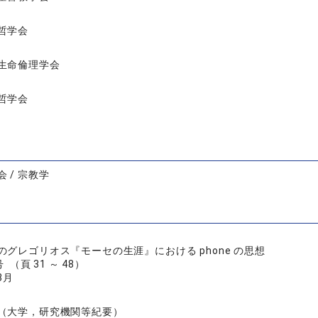
哲学会
生命倫理学会
哲学会
 / 宗教学
のグレゴリオス『モーセの生涯』における phone の思想
 （頁 31 ～ 48）
3月
（大学，研究機関等紀要）