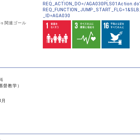
REQ_ACTION_DO=/AGA030PLS01Action.do
REQ_FUNCTION_JUMP_START_FLG=1&SLB
_ID=AGA030
Gs 関連ゴール
科
基督教学）
3月