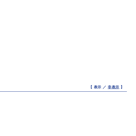
【 表示 ／
非表示
】