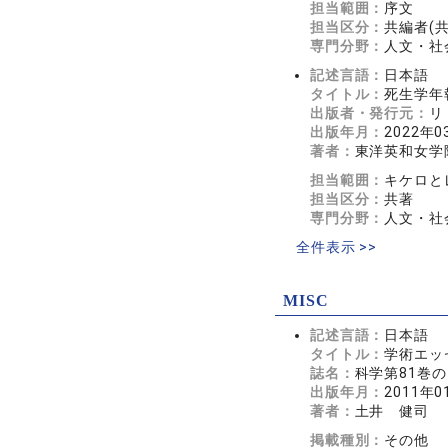
担当範囲：
序文
担当区分：
共編者(
専門分野：
人文・社会
記述言語：
日本語
タイトル：
死生学年
出版者・発行元：
リ
出版年月：
2022年0
著者：
東洋英和女学
担当範囲：
キケロと
担当区分：
共著
専門分野：
人文・社会
全件表示 >>
MISC
記述言語：
日本語
タイトル：
学術エッ
誌名：
科学第81巻の１
出版年月：
2011年0
著者：
土井 健司
掲載種別：
その他