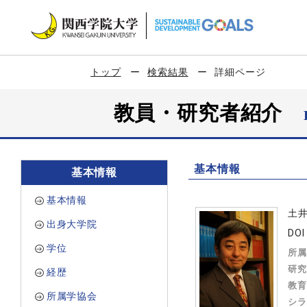
トップ
検索結果
詳細ページ
教員・研究者紹介
基本情報
基本情報
基本情報
土
出身大学院
DOI 
学位
所属
研究
経歴
教育
所属学協会
シラ