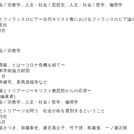
 / 宗教学，人文・社会 / 思想史，人文・社会 / 哲学、倫理学
とフィランスロピアー古代キリスト教におけるフィランスロピア論
文社
3月
 / 宗教学
尊厳」とはーコロナ危機を経てー
本学術協力財団
1月
井健司、美馬達哉等など
厳とトリアージーキリスト教思想からの応答ー
共編著者)
 / 宗教学，人文・社会 / 哲学、倫理学
とトリアージを問う 社会が命を選別するということ
弓社
5月
坂さつき、加藤泰史、建石真公子、竹下啓、島薗進、一ノ瀬正樹