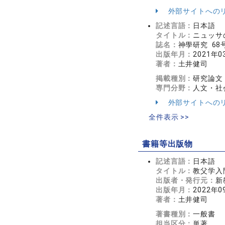
外部サイトへの
記述言語：
日本語
タイトル：
ニュッサ
誌名：
神學研究 68号
出版年月：
2021年0
著者：
土井健司
掲載種別：
研究論文
専門分野：
人文・社会
外部サイトへの
全件表示 >>
書籍等出版物
記述言語：
日本語
タイトル：
教父学入
出版者・発行元：
新
出版年月：
2022年0
著者：
土井健司
著書種別：
一般書
担当区分：
単著