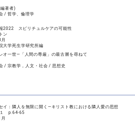
共編著者)
 / 哲学、倫理学
報2022 スピリチュルケアの可能性
トン
3月
院大学死生学研究所編
レオ一世―「人間の尊厳」の最古層を尋ねて
 / 宗教学，人文・社会 / 思想史
セイ：隣人を無限に開く―キリスト教における隣人愛の思想
 p.64-65
1月