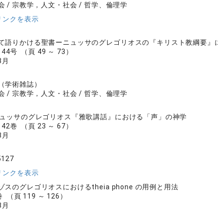
 / 宗教学，人文・社会 / 哲学、倫理学
リンクを表示
て語りかける聖書ーニュッサのグレゴリオスの『キリスト教綱要』
4号 （頁 49 ～ 73）
3月
（学術雑誌）
 / 宗教学，人文・社会 / 哲学、倫理学
ニュッサのグレゴリオス『雅歌講話』における「声」の神学
2巻 （頁 23 ～ 67）
3月
5127
リンクを表示
スのグレゴリオスにおけるtheia phone の用例と用法
 （頁 119 ～ 126）
3月