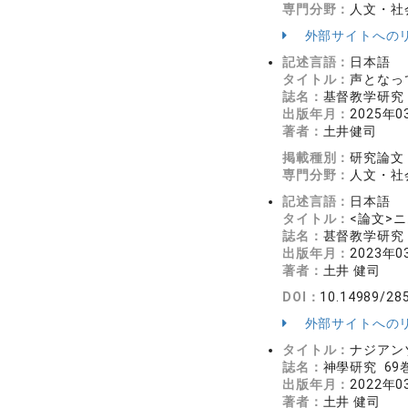
専門分野：
人文・社会
外部サイトへの
記述言語：
日本語
タイトル：
声となっ
誌名：
基督教学研究 4
出版年月：
2025年0
著者：
土井健司
掲載種別：
研究論文
専門分野：
人文・社会
記述言語：
日本語
タイトル：
<論文>
誌名：
甚督教学研究 4
出版年月：
2023年0
著者：
土井 健司
DOI：
10.14989/28
外部サイトへの
タイトル：
ナジアンゾ
誌名：
神學研究 69巻
出版年月：
2022年0
著者：
土井 健司