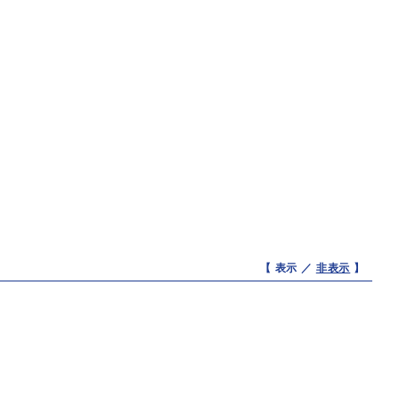
【 表示 ／
非表示
】