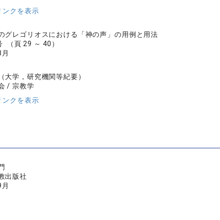
リンクを表示
のグレゴリオスにおける「神の声」の用例と用法
 （頁 29 ～ 40）
3月
（大学，研究機関等紀要）
 / 宗教学
リンクを表示
門
教出版社
9月