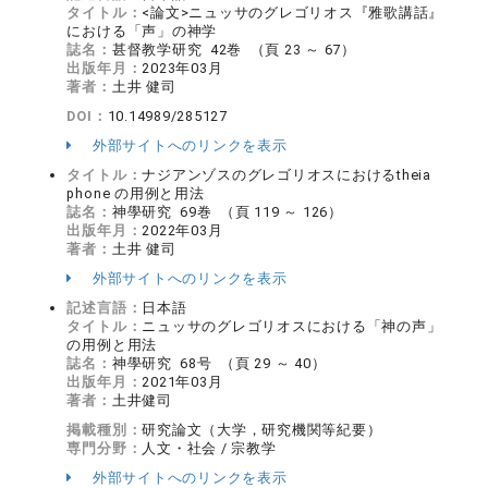
タイトル：
<論文>ニュッサのグレゴリオス『雅歌講話』
における「声」の神学
誌名：
甚督教学研究 42巻 （頁 23 ～ 67）
出版年月：
2023年03月
著者：
土井 健司
DOI：
10.14989/285127
外部サイトへのリンクを表示
タイトル：
ナジアンゾスのグレゴリオスにおけるtheia
phone の用例と用法
誌名：
神學研究 69巻 （頁 119 ～ 126）
出版年月：
2022年03月
著者：
土井 健司
外部サイトへのリンクを表示
記述言語：
日本語
タイトル：
ニュッサのグレゴリオスにおける「神の声」
の用例と用法
誌名：
神學研究 68号 （頁 29 ～ 40）
出版年月：
2021年03月
著者：
土井健司
掲載種別：
研究論文（大学，研究機関等紀要）
専門分野：
人文・社会 / 宗教学
外部サイトへのリンクを表示