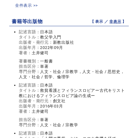
全件表示 >>
書籍等出版物
【 表示 ／
非表示
】
記述言語：
日本語
タイトル：
教父学入門
出版者・発行元：
新教出版社
出版年月：
2022年09月
著者：
土井健司
著書種別：
一般書
担当区分：
単著
専門分野：
人文・社会 / 宗教学，人文・社会 / 思想史，
人文・社会 / 哲学、倫理学
記述言語：
日本語
タイトル：
救貧看護とフィランスロピアー古代キリスト
教におけるフィランスロピア論の生成ー
出版者・発行元：
創文社
出版年月：
2016年03月
著者：
土井健司
担当区分：
単著
専門分野：
人文・社会 / 宗教学
記述言語：
日本語