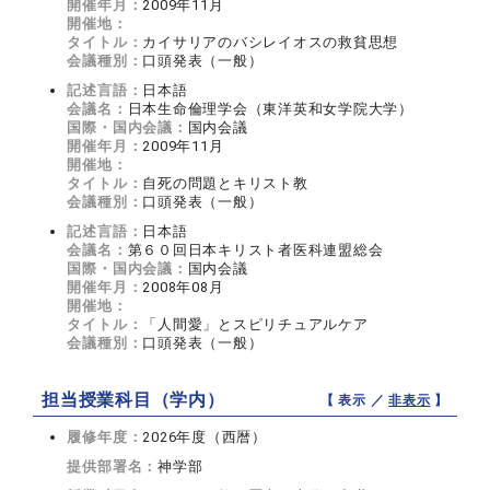
開催年月：
2009年11月
開催地：
タイトル：
カイサリアのバシレイオスの救貧思想
会議種別：
口頭発表（一般）
記述言語：
日本語
会議名：
日本生命倫理学会（東洋英和女学院大学）
国際・国内会議：
国内会議
開催年月：
2009年11月
開催地：
タイトル：
自死の問題とキリスト教
会議種別：
口頭発表（一般）
記述言語：
日本語
会議名：
第６０回日本キリスト者医科連盟総会
国際・国内会議：
国内会議
開催年月：
2008年08月
開催地：
タイトル：
「人間愛」とスピリチュアルケア
会議種別：
口頭発表（一般）
担当授業科目（学内）
【 表示 ／
非表示
】
履修年度：
2026年度（西暦）
提供部署名：
神学部