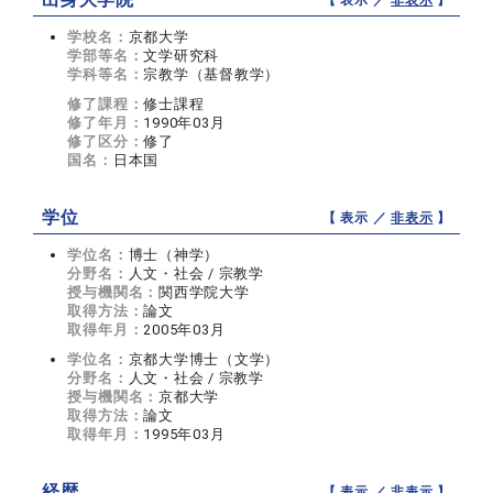
【 表示 ／
非表示
】
学校名：
京都大学
学部等名：
文学研究科
学科等名：
宗教学（基督教学）
修了課程：
修士課程
修了年月：
1990年03月
修了区分：
修了
国名：
日本国
学位
【 表示 ／
非表示
】
学位名：
博士（神学）
分野名：
人文・社会 / 宗教学
授与機関名：
関西学院大学
取得方法：
論文
取得年月：
2005年03月
学位名：
京都大学博士（文学）
分野名：
人文・社会 / 宗教学
授与機関名：
京都大学
取得方法：
論文
取得年月：
1995年03月
経歴
【 表示 ／
非表示
】