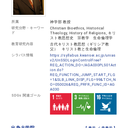
所属
神学部 教授
研究分野・キーワー
Christian Bioethics, Historical
ド
Theology, History of Religions, キリ
スト教思想史 宗教学 生命倫理学
教育研究内容
古代キリスト教思想（ギリシア教
父） キリスト教と生命倫理
シラバス情報
https://syllabus.kwansei.ac.jp/unias
v2/UnSSOLoginControlFree?
REQ_ACTION_DO=/AGA030PLS01Act
ion.do?
REQ_FUNCTION_JUMP_START_FLG
=1&SLB_LINK_DISP_FLG=99&TCH_N
O=050026&REQ_PRFR_FUNC_ID=AG
A030
SDGs 関連ゴール
出身大学院