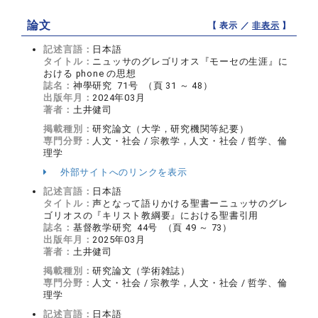
論文
【 表示 ／
非表示
】
記述言語：
日本語
タイトル：
ニュッサのグレゴリオス『モーセの生涯』に
おける phone の思想
誌名：
神學研究 71号 （頁 31 ～ 48）
出版年月：
2024年03月
著者：
土井健司
掲載種別：
研究論文（大学，研究機関等紀要）
専門分野：
人文・社会 / 宗教学，人文・社会 / 哲学、倫
理学
外部サイトへのリンクを表示
記述言語：
日本語
タイトル：
声となって語りかける聖書ーニュッサのグレ
ゴリオスの『キリスト教綱要』における聖書引用
誌名：
基督教学研究 44号 （頁 49 ～ 73）
出版年月：
2025年03月
著者：
土井健司
掲載種別：
研究論文（学術雑誌）
専門分野：
人文・社会 / 宗教学，人文・社会 / 哲学、倫
理学
記述言語：
日本語