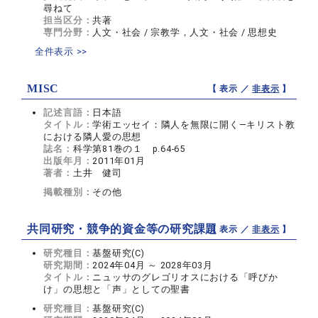
尋ねて
担当区分：
共著
専門分野：
人文・社会 / 宗教学，人文・社会 / 思想史
全件表示 >>
MISC
【 表示 ／
非表示
】
記述言語：
日本語
タイトル：
学術エッセイ：隣人を無限に開く―キリスト教
における隣人愛の思想
誌名：
科学第81巻の１ p.64-65
出版年月：
2011年01月
著者：
土井 健司
掲載種別：
その他
共同研究・競争的資金等の研究課題
【 表示 ／
非表示
】
研究種目：
基盤研究(C)
研究期間：
2024年04月 ～ 2028年03月
タイトル：
ニュッサのグレゴリオスにおける「呼びか
け」の思想と「声」としての聖書
研究種目：
基盤研究(C)