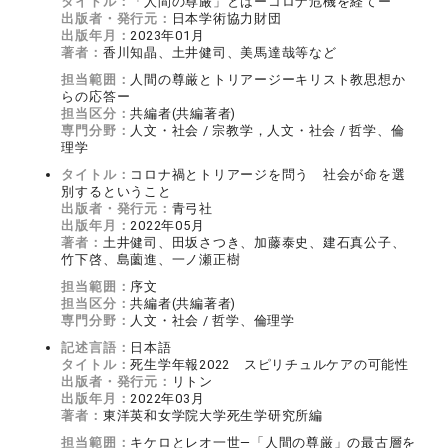
タイトル：
「人間の尊厳」とはーコロナ危機を経てー
出版者・発行元：
日本学術協力財団
出版年月：
2023年01月
著者：
香川知晶、土井健司、美馬達哉等など
担当範囲：
人間の尊厳とトリアージーキリスト教思想か
らの応答ー
担当区分：
共編者(共編著者)
専門分野：
人文・社会 / 宗教学，人文・社会 / 哲学、倫
理学
タイトル：
コロナ禍とトリアージを問う 社会が命を選
別するということ
出版者・発行元：
青弓社
出版年月：
2022年05月
著者：
土井健司、田坂さつき、加藤泰史、建石真公子、
竹下啓、島薗進、一ノ瀬正樹
担当範囲：
序文
担当区分：
共編者(共編著者)
専門分野：
人文・社会 / 哲学、倫理学
記述言語：
日本語
タイトル：
死生学年報2022 スピリチュルケアの可能性
出版者・発行元：
リトン
出版年月：
2022年03月
著者：
東洋英和女学院大学死生学研究所編
担当範囲：
キケロとレオ一世―「人間の尊厳」の最古層を