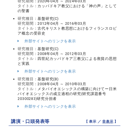
研究期間：
2020年04月 ～ 2024年03月
タイトル：
カッパドキア教父における「神の声」として
の聖書
研究種目：
基盤研究(C)
研究期間：
2012年04月 ～ 2016年03月
タイトル：
古代キリスト教思想におけるフィランスロピ
ア概念の受容史
外部サイトへのリンクを表示
研究種目：
基盤研究(C)
研究期間：
2008年04月 ～ 2012年03月
タイトル：
四世紀カッパドキア三教父による救貧の思想
と実践
外部サイトへのリンクを表示
研究種目：
基盤研究(B)
研究期間：
2008年04月 ～ 2010年03月
タイトル：
メタバイオエシックスの構築に向けてー日米
バイオエシックスの成立過程の研究(研究課題番号
20300283)研究分担者
外部サイトへのリンクを表示
講演・口頭発表等
【 表示 ／
非表示
】