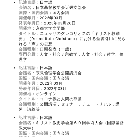
記述言語：
日本語
会議名：
日本基督教学会近畿支部会
国際・国内会議：
国内会議
開催年月：
2025年03月
発表年月日：
2025年03月26日
開催地：
京都大学文学部
タイトル：
ニュッサのグレゴリオスの『キリスト教綱
要』（De Instituto Christiano）における聖書引用に見ら
れる「声」の思想
会議種別：
口頭発表（一般）
専門分野：
人文・社会 / 宗教学，人文・社会 / 哲学、倫
理学
記述言語：
日本語
会議名：
宗教倫理学会公開講演会
国際・国内会議：
国内会議
開催年月：
2022年03月
発表年月日：
2022年03月
開催地：
オンライン
タイトル：
コロナ禍と人間の尊厳
会議種別：
公開講演，セミナー，チュートリアル，講
習，講義等
記述言語：
日本語
会議名：
キリスト教史学会第６０回学術大会（国際基督
教大学）
国際・国内会議：
国内会議