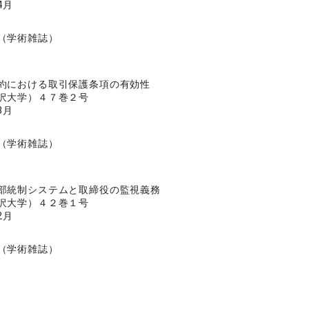
4月
（学術雑誌）
約における取引保護条項の有効性
沢大学）４７巻２号
3月
（学術雑誌）
部統制システムと取締役の監視義務
沢大学）４２巻１号
2月
（学術雑誌）