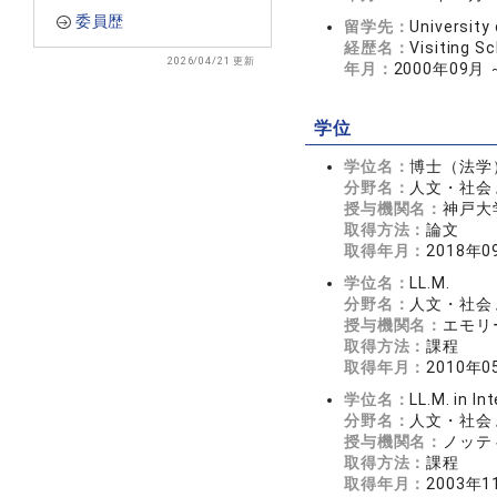
委員歴
留学先：
University
経歴名：
Visiting Sc
2026/04/21 更新
年月：
2000年09月 
学位
学位名：
博士（法学
分野名：
人文・社会 
授与機関名：
神戸大
取得方法：
論文
取得年月：
2018年0
学位名：
LL.M.
分野名：
人文・社会 
授与機関名：
エモリ
取得方法：
課程
取得年月：
2010年0
学位名：
LL.M. in I
分野名：
人文・社会 
授与機関名：
ノッテ
取得方法：
課程
取得年月：
2003年1