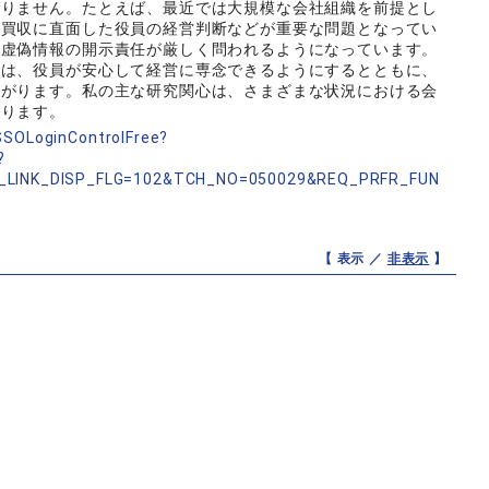
ありません。たとえば、最近では大規模な会社組織を前提とし
業買収に直面した役員の経営判断などが重要な問題となってい
る虚偽情報の開示責任が厳しく問われるようになっています。
供は、役員が安心して経営に専念できるようにするとともに、
ながります。私の主な研究関心は、さまざまな状況における会
あります。
nSSOLoginControlFree?
?
_LINK_DISP_FLG=102&TCH_NO=050029&REQ_PRFR_FUN
【 表示 ／
非表示
】