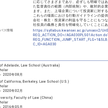
に応じてさまざまであり、必ずしも明確では
た監督責任の範囲（内部統制）や、敵対的企
ます。また、上場企業について投資家に対す
これらの場面における行動ガイドラインの提
会社・株主・投資家の利益を守ることにもつ
社役員の義務と責任を明確化していくことに
バス情報
https://syllabus.kwansei.ac.jp/uniasv2/U
REQ_ACTION_DO=/AGA030PLS01Action.do
REQ_FUNCTION_JUMP_START_FLG=1&SLB
C_ID=AGA030
of Adelaide, Law School (Australia)
holar
～ 2020年08月
of California, Berkeley, Law School (U.S.)
holar
～ 2020年02月
versity, Faculty of Law (China)
holar
～ 2016年05月