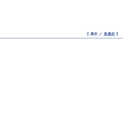
【 表示 ／
非表示
】