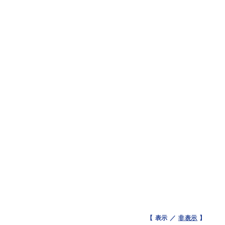
【 表示 ／
非表示
】