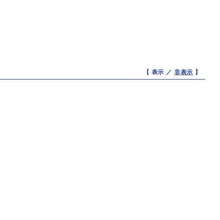
【 表示 ／
非表示
】