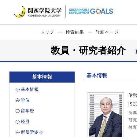
トップ
検索結果
詳細ページ
教員・研究者紹介
基本情報
基本情報
基本情報
伊
学位
ISE
留学歴
所属
研究
経歴
教育
所属学協会