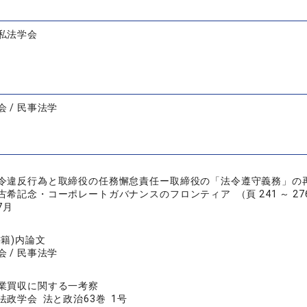
私法学会
 / 民事法学
令違反行為と取締役の任務懈怠責任ー取締役の「法令遵守義務」の
希記念・コーポレートガバナンスのフロンティア （頁 241 ～ 27
7月
書籍)内論文
 / 民事法学
業買収に関する一考察
政学会 法と政治63巻 1号