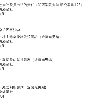
と会社役員の法的責任（関西学院大学 研究叢書198）
央経済社
3月
 / 民事法学
・株主総会決議取消訴訟（近藤光男編）
央経済社
3月
・取締役の監視義務（近藤光男編）
央経済社
3月
・経営判断原則（近藤光男編)
央経済社
8月