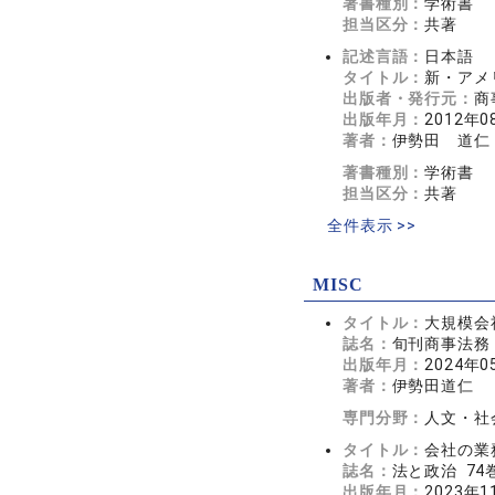
著書種別：
学術書
担当区分：
共著
記述言語：
日本語
タイトル：
新・アメ
出版者・発行元：
商
出版年月：
2012年0
著者：
伊勢田 道仁
著書種別：
学術書
担当区分：
共著
全件表示 >>
MISC
タイトル：
大規模会
誌名：
旬刊商事法務 2
出版年月：
2024年0
著者：
伊勢田道仁
専門分野：
人文・社会
タイトル：
会社の業
誌名：
法と政治 74巻
出版年月：
2023年1