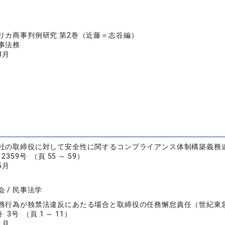
リカ商事判例研究 第2巻（近藤＝志谷編）
事法務
8月
社の取締役に対して安全性に関するコンプライアンス体制構築義務
359号 （頁 55 ～ 59）
5月
 / 民事法学
務行為が独禁法違反にあたる場合と取締役の任務懈怠責任（世紀東
 3号 （頁 1 ～ 11）
1月