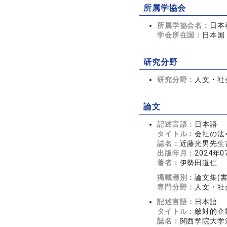
所属学協会
所属学協会名：
日本
学会所在国：
日本国
研究分野
研究分野：
人文・社会
論文
記述言語：
日本語
タイトル：
会社の法
誌名：
近藤光男先生古
出版年月：
2024年0
著者：
伊勢田道仁
掲載種別：
論文集(
専門分野：
人文・社会
記述言語：
日本語
タイトル：
敵対的企
誌名：
関西学院大学法