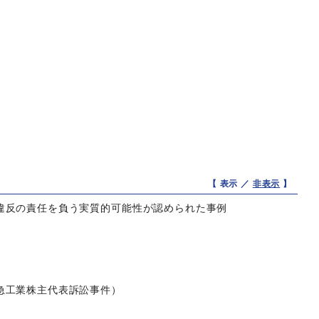
【 表示 ／
非表示
】
違反の責任を負う実質的可能性が認められた事例
急工業株主代表訴訟事件）