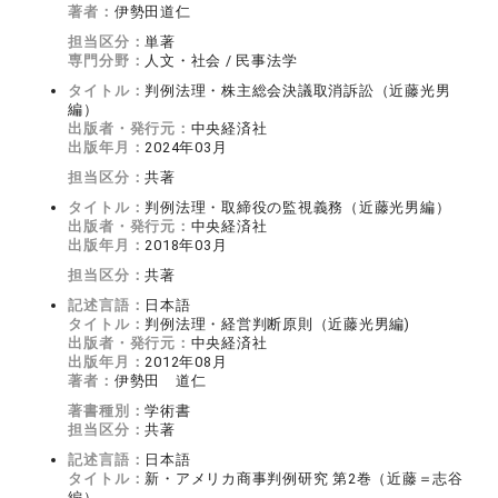
著者：
伊勢田道仁
担当区分：
単著
専門分野：
人文・社会 / 民事法学
タイトル：
判例法理・株主総会決議取消訴訟（近藤光男
編）
出版者・発行元：
中央経済社
出版年月：
2024年03月
担当区分：
共著
タイトル：
判例法理・取締役の監視義務（近藤光男編）
出版者・発行元：
中央経済社
出版年月：
2018年03月
担当区分：
共著
記述言語：
日本語
タイトル：
判例法理・経営判断原則（近藤光男編)
出版者・発行元：
中央経済社
出版年月：
2012年08月
著者：
伊勢田 道仁
著書種別：
学術書
担当区分：
共著
記述言語：
日本語
タイトル：
新・アメリカ商事判例研究 第2巻（近藤＝志谷
編）