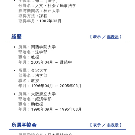
学位名：
修士（法学）
分野名：
人文・社会 / 民事法学
授与機関名：
神戸大学
取得方法：
課程
取得年月：
1987年03月
経歴
【 表示 ／
非表示
】
所属：
関西学院大学
部署名：
法学部
職名：
教授
年月：
2005年04月 ～ 継続中
所属：
金沢大学
部署名：
法学部
職名：
教授
年月：
1996年04月 ～ 2005年03月
所属：
大阪府立大学
部署名：
経済学部
職名：
助教授
年月：
1990年09月 ～ 1996年03月
所属学協会
【 表示 ／
非表示
】