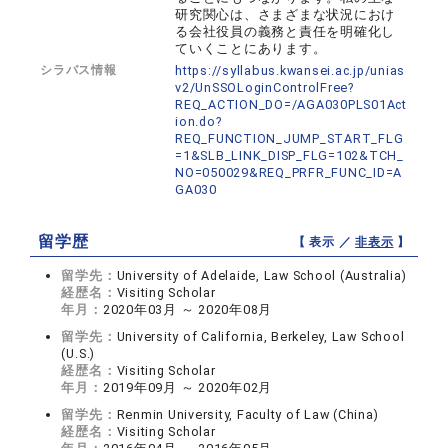
研究関心は、さまざまな状況におけ
る会社役員の義務と責任を明確化し
ていくことにあります。
シラバス情報
https://syllabus.kwansei.ac.jp/unias
v2/UnSSOLoginControlFree?
REQ_ACTION_DO=/AGA030PLS01Act
ion.do?
REQ_FUNCTION_JUMP_START_FLG
=1&SLB_LINK_DISP_FLG=102&TCH_
NO=050029&REQ_PRFR_FUNC_ID=A
GA030
留学歴
【 表示 ／
非表示
】
留学先：
University of Adelaide, Law School (Australia)
経歴名：
Visiting Scholar
年月：
2020年03月 ～ 2020年08月
留学先：
University of California, Berkeley, Law School
(U.S.)
経歴名：
Visiting Scholar
年月：
2019年09月 ～ 2020年02月
留学先：
Renmin University, Faculty of Law (China)
経歴名：
Visiting Scholar