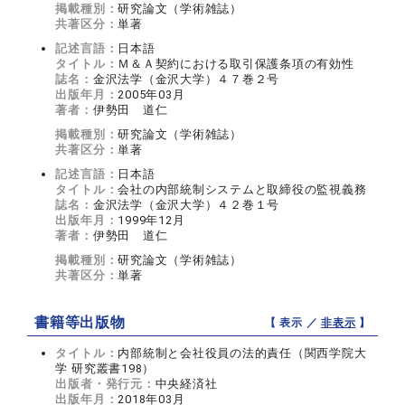
掲載種別：
研究論文（学術雑誌）
共著区分：
単著
記述言語：
日本語
タイトル：
Ｍ＆Ａ契約における取引保護条項の有効性
誌名：
金沢法学（金沢大学）４７巻２号
出版年月：
2005年03月
著者：
伊勢田 道仁
掲載種別：
研究論文（学術雑誌）
共著区分：
単著
記述言語：
日本語
タイトル：
会社の内部統制システムと取締役の監視義務
誌名：
金沢法学（金沢大学）４２巻１号
出版年月：
1999年12月
著者：
伊勢田 道仁
掲載種別：
研究論文（学術雑誌）
共著区分：
単著
書籍等出版物
【 表示 ／
非表示
】
タイトル：
内部統制と会社役員の法的責任（関西学院大
学 研究叢書198）
出版者・発行元：
中央経済社
出版年月：
2018年03月