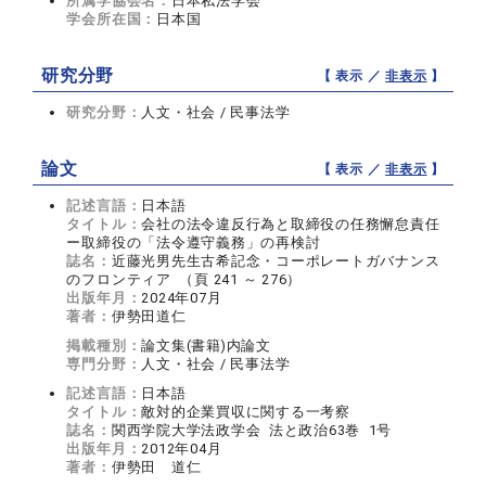
所属学協会名：
日本私法学会
学会所在国：
日本国
研究分野
【 表示 ／
非表示
】
研究分野：
人文・社会 / 民事法学
論文
【 表示 ／
非表示
】
記述言語：
日本語
タイトル：
会社の法令違反行為と取締役の任務懈怠責任
ー取締役の「法令遵守義務」の再検討
誌名：
近藤光男先生古希記念・コーポレートガバナンス
のフロンティア （頁 241 ～ 276）
出版年月：
2024年07月
著者：
伊勢田道仁
掲載種別：
論文集(書籍)内論文
専門分野：
人文・社会 / 民事法学
記述言語：
日本語
タイトル：
敵対的企業買収に関する一考察
誌名：
関西学院大学法政学会 法と政治63巻 1号
出版年月：
2012年04月
著者：
伊勢田 道仁