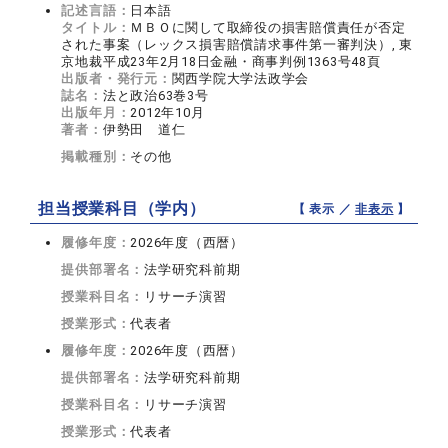
記述言語：
日本語
タイトル：
ＭＢＯに関して取締役の損害賠償責任が否定
された事案（レックス損害賠償請求事件第一審判決）, 東
京地裁平成23年2月18日金融・商事判例1363号48頁
出版者・発行元：
関西学院大学法政学会
誌名：
法と政治63巻3号
出版年月：
2012年10月
著者：
伊勢田 道仁
掲載種別：
その他
担当授業科目（学内）
【 表示 ／
非表示
】
履修年度：
2026年度（西暦）
提供部署名：
法学研究科前期
授業科目名：
リサーチ演習
授業形式：
代表者
履修年度：
2026年度（西暦）
提供部署名：
法学研究科前期
授業科目名：
リサーチ演習
授業形式：
代表者