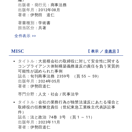
出版者・発行元：
商事法務
出版年月：
2012年08月
著者：
伊勢田 道仁
著書種別：
学術書
担当区分：
共著
全件表示 >>
MISC
【 表示 ／
非表示
】
タイトル：
大規模会社の取締役に対して安全性に関する
コンプライアンス体制構築義務違反の責任を負う実質的
可能性が認められた事例
誌名：
旬刊商事法務 2359号 （頁 55 ～ 59）
出版年月：
2024年05月
著者：
伊勢田道仁
専門分野：
人文・社会 / 民事法学
タイトル：
会社の業務行為が独禁法違反にあたる場合と
取締役の任務懈怠責任（世紀東急工業株主代表訴訟事
件）
誌名：
法と政治 74巻 3号 （頁 1 ～ 11）
出版年月：
2023年11月
著者：
伊勢田道仁