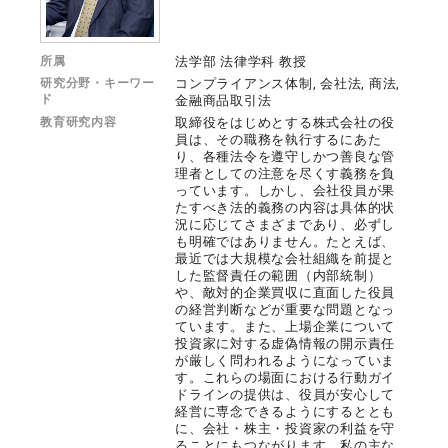
所属
法学部 法律学科 教授
研究分野・キーワー
コンプライアンス体制, 会社法, 商法,
ド
金融商品取引法
教育研究内容
取締役をはじめとする株式会社の役
員は、その職務を執行するにあた
り、各種法令を遵守しかつ善良な管
理者としての注意を尽くす義務を負
っています。しかし、会社役員が果
たすべき法的義務の内容は具体的状
況に応じてさまざまであり、必ずし
も明確ではありません。たとえば、
最近では大規模な会社組織を前提と
した監督責任の範囲（内部統制）
や、敵対的企業買収に直面した役員
の経営判断などが重要な問題となっ
ています。また、上場企業について
投資家に対する虚偽情報の開示責任
が厳しく問われるようになっていま
す。これらの場面における行動ガイ
ドラインの提供は、役員が安心して
経営に専念できるようにするととも
に、会社・株主・投資家の利益を守
ることにもつながります。私の主な