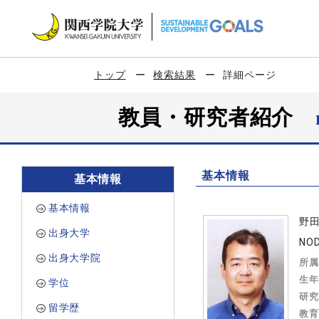
トップ
検索結果
詳細ページ
教員・研究者紹介
基本情報
基本情報
基本情報
野
出身大学
NOD
出身大学院
所属
生年
学位
研究
留学歴
教育