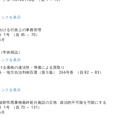
リンクを表示
おける行政上の事務管理
 1号 （頁 45 ～ 70）
5月
（学術雑誌）
リンクを表示
ける価格の違法性－簿価による買取り
・地方自治判例百選（第５版） 266号巻 （頁 82 ～ 83）
リンクを表示
放射性廃棄物最終処分施設の立地 : 政治的不可能を可能にする
 1号 （頁 73 ～ 131）
5月