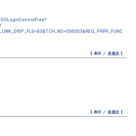
nSSOLoginControlFree?
?
_LINK_DISP_FLG=83&TCH_NO=050003&REQ_PRFR_FUNC
【 表示 ／
非表示
】
【 表示 ／
非表示
】