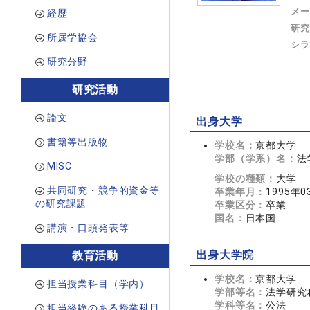
メー
経歴
研究
所属学協会
シラ
研究分野
研究活動
論文
出身大学
書籍等出版物
学校名：
京都大学
学部（学系）名：
法
MISC
学校の種類：
大学
共同研究・競争的資金等
卒業年月：
1995年0
の研究課題
卒業区分：
卒業
国名：
日本国
講演・口頭発表等
出身大学院
教育活動
学校名：
京都大学
担当授業科目（学内）
学部等名：
法学研究
学科等名：
公法
担当経験のある授業科目