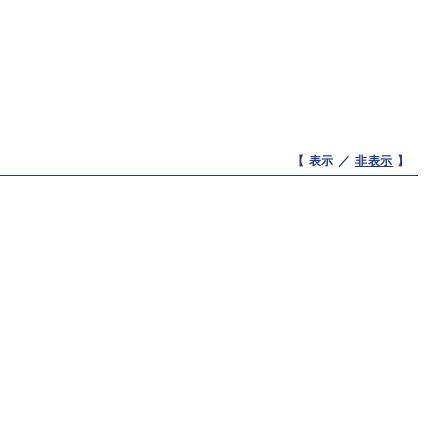
【 表示 ／
非表示
】