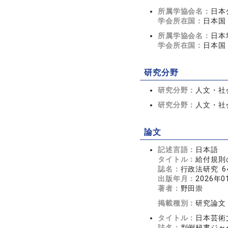
所属学協会名：
日本
学会所在国：
日本国
所属学協会名：
日本
学会所在国：
日本国
研究分野
研究分野：
人文・社会
研究分野：
人文・社会
論文
記述言語：
日本語
タイトル：
給‌付規
誌名：
行政法研究 64
出版年月：
2026年0
著者：
野田崇
掲載種別：
研究論文
タイトル：
日本芸術
誌名：
判例秘書ジャーナ