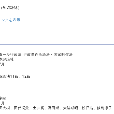
（学術雑誌）
リンクを表示
タール行政法Ⅱ行政事件訴訟法・国家賠償法
本評論社
7月
訴訟法11条、12条
斐閣
1月
田大樹、田代滉貴、土井翼、野田崇、大脇成昭、松戸浩、飯島淳子