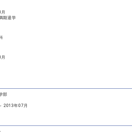
3月
満期退学
科
3月
学部
～ 2013年07月
）