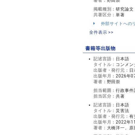
著者：
野田崇
掲載種別：
研究論文
共著区分：
単著
外部サイトへの
全件表示 >>
書籍等出版物
記述言語：
日本語
タイトル：
コンメン
出版者・発行元：
日
出版年月：
2026年0
著者：
野田崇
担当範囲：
行政事件
担当区分：
共著
記述言語：
日本語
タイトル：
災害法
出版者・発行元：
有
出版年月：
2022年1
著者：
大橋洋一、原