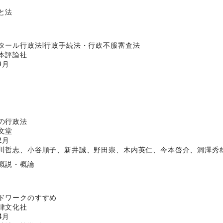
と法
タール行政法Ⅰ行政手続法・行政不服審査法
本評論社
9月
の行政法
文堂
2月
川哲志、小谷順子、新井誠、野田崇、木内英仁、今本啓介、洞澤秀
概説・概論
ドワークのすすめ
律文化社
4月