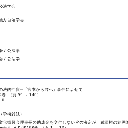
公法学会
地方自治学会
 / 公法学
 / 公法学
則の法的性質―「宮本から君へ」事件によせて
巻 （頁 99 ～ 140）
1月
（学術雑誌）
文化振興会理事長の助成金を交付しない旨の決定が、裁量権の範囲
ル HJ100198巻 （頁 1 ～ 13）