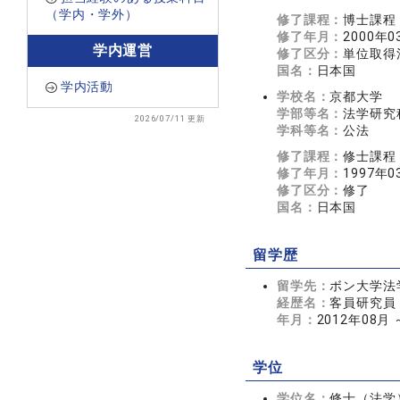
（学内・学外）
修了課程：
博士課程
修了年月：
2000年0
学内運営
修了区分：
単位取得
国名：
日本国
学内活動
学校名：
京都大学
学部等名：
法学研究
2026/07/11 更新
学科等名：
公法
修了課程：
修士課程
修了年月：
1997年0
修了区分：
修了
国名：
日本国
留学歴
留学先：
ボン大学法
経歴名：
客員研究員
年月：
2012年08月 
学位
学位名：
修士（法学