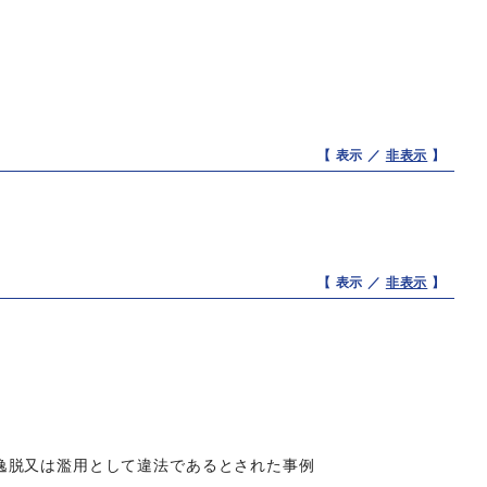
【 表示 ／
非表示
】
【 表示 ／
非表示
】
逸脱又は濫用として違法であるとされた事例