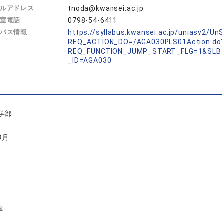
ルアドレス
tnoda@kwansei.ac.jp
室電話
0798-54-6411
バス情報
https://syllabus.kwansei.ac.jp/uniasv2/U
REQ_ACTION_DO=/AGA030PLS01Action.do
REQ_FUNCTION_JUMP_START_FLG=1&SLB
_ID=AGA030
学部
3月
科