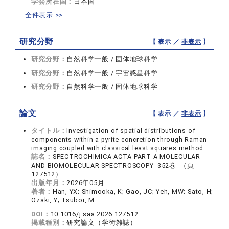
学会所在国：
日本国
全件表示 >>
研究分野
【 表示 ／
非表示
】
研究分野：
自然科学一般 / 固体地球科学
研究分野：
自然科学一般 / 宇宙惑星科学
研究分野：
自然科学一般 / 固体地球科学
論文
【 表示 ／
非表示
】
タイトル：
Investigation of spatial distributions of
components within a pyrite concretion through Raman
imaging coupled with classical least squares method
誌名：
SPECTROCHIMICA ACTA PART A-MOLECULAR
AND BIOMOLECULAR SPECTROSCOPY 352巻 （頁
127512）
出版年月：
2026年05月
著者：
Han, YX; Shimooka, K; Gao, JC; Yeh, MW; Sato, H;
Ozaki, Y; Tsuboi, M
DOI：
10.1016/j.saa.2026.127512
掲載種別：
研究論文（学術雑誌）