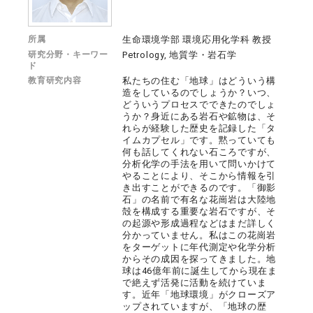
所属
生命環境学部 環境応用化学科 教授
研究分野・キーワー
Petrology, 地質学・岩石学
ド
教育研究内容
私たちの住む「地球」はどういう構
造をしているのでしょうか？いつ、
どういうプロセスでできたのでしょ
うか？身近にある岩石や鉱物は、そ
れらが経験した歴史を記録した「タ
イムカプセル」です。黙っていても
何も話してくれない石ころですが、
分析化学の手法を用いて問いかけて
やることにより、そこから情報を引
き出すことができるのです。「御影
石」の名前で有名な花崗岩は大陸地
殻を構成する重要な岩石ですが、そ
の起源や形成過程などはまだ詳しく
分かっていません。私はこの花崗岩
をターゲットに年代測定や化学分析
からその成因を探ってきました。地
球は46億年前に誕生してから現在ま
で絶えず活発に活動を続けていま
す。近年「地球環境」がクローズア
ップされていますが、「地球の歴