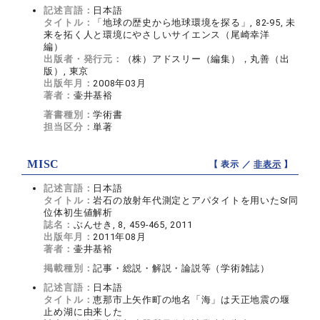
記述言語：
日本語
タイトル：
「地球の歴史から地球環境を探る」, 82-95, 未
来を拓く人と環境にやさしいサイエンス（尾崎幸洋
編）
出版者・発行元：
（株）アドスリー（編集），丸善（出
版）, 東京
出版年月：
2008年03月
著者：
壷井基裕
著書種別：
学術書
担当区分：
単著
MISC
【 表示 ／
非表示
】
記述言語：
日本語
タイトル：
岩石の放射年代測定とアパタイトを用いたSr同
位体初生値解析
誌名：
ぶんせき, 8, 459-465, 2011
出版年月：
2011年08月
著者：
壷井基裕
掲載種別：
記事・総説・解説・論説等（学術雑誌）
記述言語：
日本語
タイトル：
恵那市上矢作町の地名「海」は天正地震の堰
止め湖に由来した