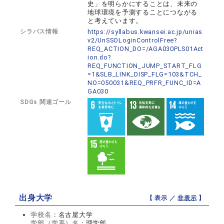
史」を明らかにすることは、未来の
地球環境を予測することにつながる
と考えています。
シラバス情報
https://syllabus.kwansei.ac.jp/unias
v2/UnSSOLoginControlFree?
REQ_ACTION_DO=/AGA030PLS01Act
ion.do?
REQ_FUNCTION_JUMP_START_FLG
=1&SLB_LINK_DISP_FLG=103&TCH_
NO=050031&REQ_PRFR_FUNC_ID=A
GA030
SDGs 関連ゴール
出身大学
【 表示 ／
非表示
】
学校名：
名古屋大学
学部（学系）名：
理学部