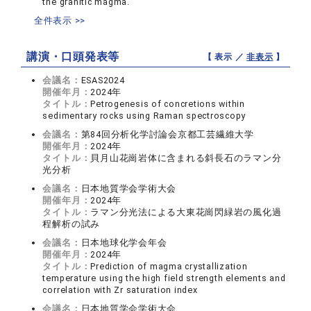
the granitic magma.
全件表示 >>
講演・口頭発表等
【 表示 ／
非表示
】
会議名：
ESAS2024
開催年月：
2024年
タイトル：
Petrogenesis of concretions within
sedimentary rocks using Raman spectroscopy
会議名：
第84回分析化学討論会京都工芸繊維大学
開催年月：
2024年
タイトル：
貝月山花崗岩体に含まれる斜長石のラマン分
光分析
会議名：
日本地質学会学術大会
開催年月：
2024年
タイトル：
ラマン分光法による大東花崗閃緑岩の風化過
程解析の試み
会議名：
日本地球化学会年会
開催年月：
2024年
タイトル：
Prediction of magma crystallization
temperature using the high field strength elements and
correlation with Zr saturation index
会議名：
日本地質学会学術大会