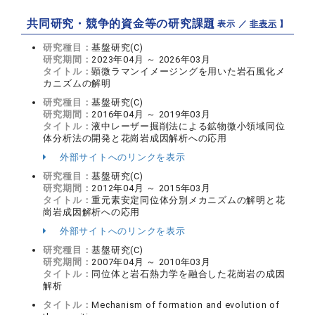
共同研究・競争的資金等の研究課題
【 表示 ／
非表示
】
研究種目：
基盤研究(C)
研究期間：
2023年04月 ～ 2026年03月
タイトル：
顕微ラマンイメージングを用いた岩石風化メ
カニズムの解明
研究種目：
基盤研究(C)
研究期間：
2016年04月 ～ 2019年03月
タイトル：
液中レーザー掘削法による鉱物微小領域同位
体分析法の開発と花崗岩成因解析への応用
外部サイトへのリンクを表示
研究種目：
基盤研究(C)
研究期間：
2012年04月 ～ 2015年03月
タイトル：
重元素安定同位体分別メカニズムの解明と花
崗岩成因解析への応用
外部サイトへのリンクを表示
研究種目：
基盤研究(C)
研究期間：
2007年04月 ～ 2010年03月
タイトル：
同位体と岩石熱力学を融合した花崗岩の成因
解析
タイトル：
Mechanism of formation and evolution of