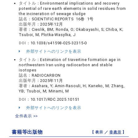
タイトル：
Environmental implications and recovery
potential of rare earth elements in solid residues from
the incineration of sewage sludge
誌名：
SCIENTIFIC REPORTS 16巻 1号
出版年月：
2025年12月
著者：
Cieslik, BM; Ronda, O; Okabayashi, S; Chiba, K;
Tsuboi, M; Plotka-Wasylka, J
DOI：
10.1038/s41598-025-32315-0
外部サイトへのリンクを表示
タイトル：
Estimation of travertine formation age in
northwestern Iran using radiocarbon and stable
isotopes
誌名：
RADIOCARBON
出版年月：
2025年11月
著者：
Asahara, Y; Amin-Rasouli, H; Kaneko, M; Zhang,
YB; Tsuboi, M; Minami, M
DOI：
10.1017/RDC.2025.10151
外部サイトへのリンクを表示
全件表示 >>
書籍等出版物
【 表示 ／
非表示
】