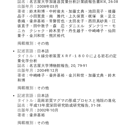
誌名：
名古屋大学加速器質量分析計業績報告書XIX, 26-38
出版年月：
2008年03月
著者：
鈴木和博・中村俊夫・加藤丈典・池田晃子・後藤
晶子・小田寛貴・南 雅代・上久保寛・梶塚 泉・足立
香織・壷井基裕・常磐哲也・太田友子・西田真砂美・江
坂直子・田中敦子・森 忍・ダニエル ダンクリー・モ
ニカ クシャク・鈴木里子・丹生越子・中崎峰子・仙田
量子・金川和世・熊沢裕代
掲載種別：
その他
記述言語：
日本語
タイトル：
Ｘ線分析装置ＸＲＦ-１８００による岩石の定
量化学分析
誌名：
名古屋大学博物館報告, 20, 79-91
出版年月：
2004年12月
著者：
中崎峰子・壷井基裕・金川和世・加藤丈典・鈴木
和博
掲載種別：
その他
記述言語：
日本語
タイトル：
花崗岩質マグマの形成プロセスと地殻の進化
誌名：
平成13年度深田研究助成研究報告, 31-38.
出版年月：
2002年10月
著者：
壷井基裕
掲載種別：
その他