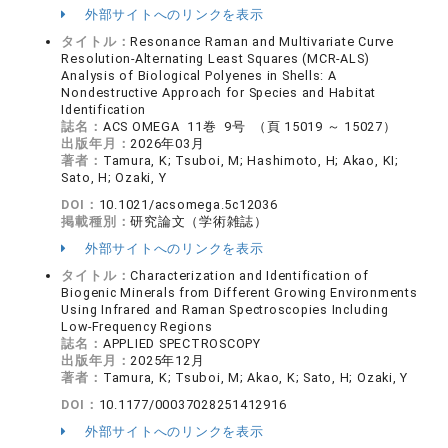
外部サイトへのリンクを表示
タイトル：
Resonance Raman and Multivariate Curve
Resolution-Alternating Least Squares (MCR-ALS)
Analysis of Biological Polyenes in Shells: A
Nondestructive Approach for Species and Habitat
Identification
誌名：
ACS OMEGA 11巻 9号 （頁 15019 ～ 15027）
出版年月：
2026年03月
著者：
Tamura, K; Tsuboi, M; Hashimoto, H; Akao, KI;
Sato, H; Ozaki, Y
DOI：
10.1021/acsomega.5c12036
掲載種別：
研究論文（学術雑誌）
外部サイトへのリンクを表示
タイトル：
Characterization and Identification of
Biogenic Minerals from Different Growing Environments
Using Infrared and Raman Spectroscopies Including
Low-Frequency Regions
誌名：
APPLIED SPECTROSCOPY
出版年月：
2025年12月
著者：
Tamura, K; Tsuboi, M; Akao, K; Sato, H; Ozaki, Y
DOI：
10.1177/00037028251412916
外部サイトへのリンクを表示