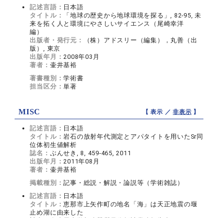
記述言語：
日本語
タイトル：
「地球の歴史から地球環境を探る」, 82-95, 未
来を拓く人と環境にやさしいサイエンス（尾崎幸洋
編）
出版者・発行元：
（株）アドスリー（編集），丸善（出
版）, 東京
出版年月：
2008年03月
著者：
壷井基裕
著書種別：
学術書
担当区分：
単著
MISC
【 表示 ／
非表示
】
記述言語：
日本語
タイトル：
岩石の放射年代測定とアパタイトを用いたSr同
位体初生値解析
誌名：
ぶんせき, 8, 459-465, 2011
出版年月：
2011年08月
著者：
壷井基裕
掲載種別：
記事・総説・解説・論説等（学術雑誌）
記述言語：
日本語
タイトル：
恵那市上矢作町の地名「海」は天正地震の堰
止め湖に由来した