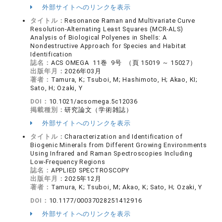
外部サイトへのリンクを表示
タイトル：
Resonance Raman and Multivariate Curve
Resolution-Alternating Least Squares (MCR-ALS)
Analysis of Biological Polyenes in Shells: A
Nondestructive Approach for Species and Habitat
Identification
誌名：
ACS OMEGA 11巻 9号 （頁 15019 ～ 15027）
出版年月：
2026年03月
著者：
Tamura, K; Tsuboi, M; Hashimoto, H; Akao, KI;
Sato, H; Ozaki, Y
DOI：
10.1021/acsomega.5c12036
掲載種別：
研究論文（学術雑誌）
外部サイトへのリンクを表示
タイトル：
Characterization and Identification of
Biogenic Minerals from Different Growing Environments
Using Infrared and Raman Spectroscopies Including
Low-Frequency Regions
誌名：
APPLIED SPECTROSCOPY
出版年月：
2025年12月
著者：
Tamura, K; Tsuboi, M; Akao, K; Sato, H; Ozaki, Y
DOI：
10.1177/00037028251412916
外部サイトへのリンクを表示