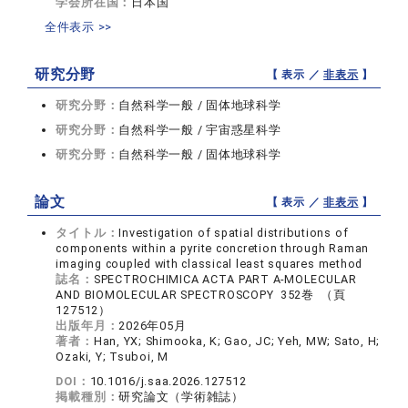
学会所在国：
日本国
全件表示 >>
研究分野
【 表示 ／
非表示
】
研究分野：
自然科学一般 / 固体地球科学
研究分野：
自然科学一般 / 宇宙惑星科学
研究分野：
自然科学一般 / 固体地球科学
論文
【 表示 ／
非表示
】
タイトル：
Investigation of spatial distributions of
components within a pyrite concretion through Raman
imaging coupled with classical least squares method
誌名：
SPECTROCHIMICA ACTA PART A-MOLECULAR
AND BIOMOLECULAR SPECTROSCOPY 352巻 （頁
127512）
出版年月：
2026年05月
著者：
Han, YX; Shimooka, K; Gao, JC; Yeh, MW; Sato, H;
Ozaki, Y; Tsuboi, M
DOI：
10.1016/j.saa.2026.127512
掲載種別：
研究論文（学術雑誌）