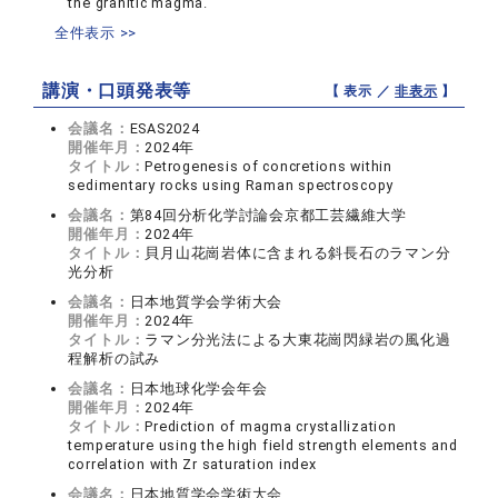
the granitic magma.
全件表示 >>
講演・口頭発表等
【 表示 ／
非表示
】
会議名：
ESAS2024
開催年月：
2024年
タイトル：
Petrogenesis of concretions within
sedimentary rocks using Raman spectroscopy
会議名：
第84回分析化学討論会京都工芸繊維大学
開催年月：
2024年
タイトル：
貝月山花崗岩体に含まれる斜長石のラマン分
光分析
会議名：
日本地質学会学術大会
開催年月：
2024年
タイトル：
ラマン分光法による大東花崗閃緑岩の風化過
程解析の試み
会議名：
日本地球化学会年会
開催年月：
2024年
タイトル：
Prediction of magma crystallization
temperature using the high field strength elements and
correlation with Zr saturation index
会議名：
日本地質学会学術大会