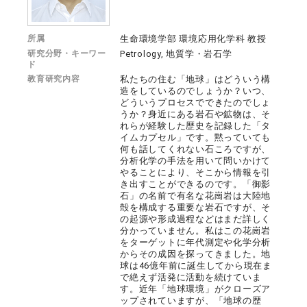
所属
生命環境学部 環境応用化学科 教授
研究分野・キーワー
Petrology, 地質学・岩石学
ド
教育研究内容
私たちの住む「地球」はどういう構
造をしているのでしょうか？いつ、
どういうプロセスでできたのでしょ
うか？身近にある岩石や鉱物は、そ
れらが経験した歴史を記録した「タ
イムカプセル」です。黙っていても
何も話してくれない石ころですが、
分析化学の手法を用いて問いかけて
やることにより、そこから情報を引
き出すことができるのです。「御影
石」の名前で有名な花崗岩は大陸地
殻を構成する重要な岩石ですが、そ
の起源や形成過程などはまだ詳しく
分かっていません。私はこの花崗岩
をターゲットに年代測定や化学分析
からその成因を探ってきました。地
球は46億年前に誕生してから現在ま
で絶えず活発に活動を続けていま
す。近年「地球環境」がクローズア
ップされていますが、「地球の歴