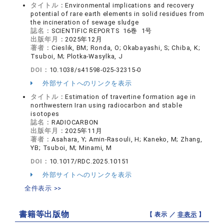
タイトル：
Environmental implications and recovery
potential of rare earth elements in solid residues from
the incineration of sewage sludge
誌名：
SCIENTIFIC REPORTS 16巻 1号
出版年月：
2025年12月
著者：
Cieslik, BM; Ronda, O; Okabayashi, S; Chiba, K;
Tsuboi, M; Plotka-Wasylka, J
DOI：
10.1038/s41598-025-32315-0
外部サイトへのリンクを表示
タイトル：
Estimation of travertine formation age in
northwestern Iran using radiocarbon and stable
isotopes
誌名：
RADIOCARBON
出版年月：
2025年11月
著者：
Asahara, Y; Amin-Rasouli, H; Kaneko, M; Zhang,
YB; Tsuboi, M; Minami, M
DOI：
10.1017/RDC.2025.10151
外部サイトへのリンクを表示
全件表示 >>
書籍等出版物
【 表示 ／
非表示
】