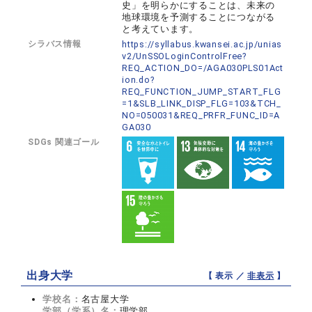
史」を明らかにすることは、未来の
地球環境を予測することにつながる
と考えています。
シラバス情報
https://syllabus.kwansei.ac.jp/unias
v2/UnSSOLoginControlFree?
REQ_ACTION_DO=/AGA030PLS01Act
ion.do?
REQ_FUNCTION_JUMP_START_FLG
=1&SLB_LINK_DISP_FLG=103&TCH_
NO=050031&REQ_PRFR_FUNC_ID=A
GA030
SDGs 関連ゴール
出身大学
【 表示 ／
非表示
】
学校名：
名古屋大学
学部（学系）名：
理学部