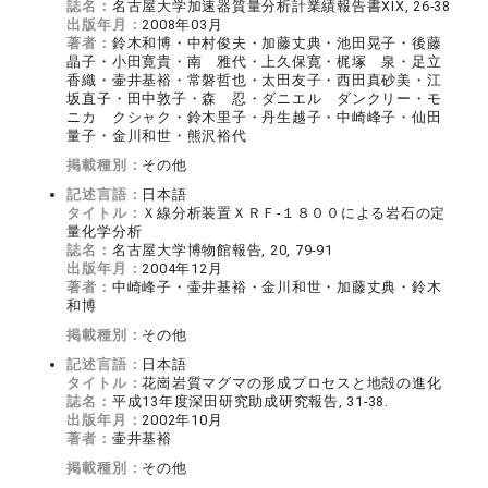
誌名：
名古屋大学加速器質量分析計業績報告書XIX, 26-38
出版年月：
2008年03月
著者：
鈴木和博・中村俊夫・加藤丈典・池田晃子・後藤
晶子・小田寛貴・南 雅代・上久保寛・梶塚 泉・足立
香織・壷井基裕・常磐哲也・太田友子・西田真砂美・江
坂直子・田中敦子・森 忍・ダニエル ダンクリー・モ
ニカ クシャク・鈴木里子・丹生越子・中崎峰子・仙田
量子・金川和世・熊沢裕代
掲載種別：
その他
記述言語：
日本語
タイトル：
Ｘ線分析装置ＸＲＦ-１８００による岩石の定
量化学分析
誌名：
名古屋大学博物館報告, 20, 79-91
出版年月：
2004年12月
著者：
中崎峰子・壷井基裕・金川和世・加藤丈典・鈴木
和博
掲載種別：
その他
記述言語：
日本語
タイトル：
花崗岩質マグマの形成プロセスと地殻の進化
誌名：
平成13年度深田研究助成研究報告, 31-38.
出版年月：
2002年10月
著者：
壷井基裕
掲載種別：
その他