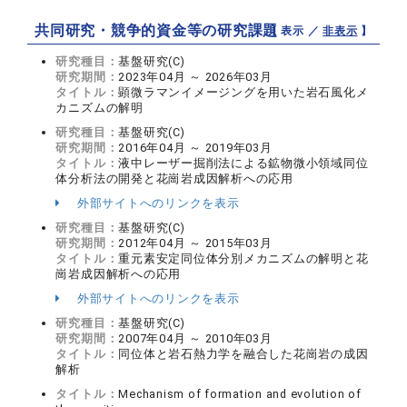
共同研究・競争的資金等の研究課題
【 表示 ／
非表示
】
研究種目：
基盤研究(C)
研究期間：
2023年04月 ～ 2026年03月
タイトル：
顕微ラマンイメージングを用いた岩石風化メ
カニズムの解明
研究種目：
基盤研究(C)
研究期間：
2016年04月 ～ 2019年03月
タイトル：
液中レーザー掘削法による鉱物微小領域同位
体分析法の開発と花崗岩成因解析への応用
外部サイトへのリンクを表示
研究種目：
基盤研究(C)
研究期間：
2012年04月 ～ 2015年03月
タイトル：
重元素安定同位体分別メカニズムの解明と花
崗岩成因解析への応用
外部サイトへのリンクを表示
研究種目：
基盤研究(C)
研究期間：
2007年04月 ～ 2010年03月
タイトル：
同位体と岩石熱力学を融合した花崗岩の成因
解析
タイトル：
Mechanism of formation and evolution of