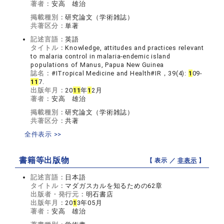
著者：
安高 雄治
掲載種別：
研究論文（学術雑誌）
共著区分：
単著
記述言語：
英語
タイトル：
Knowledge, attitudes and practices relevant
to malaria control in malaria-endemic island
populations of Manus, Papua New Guinea
誌名：
#ITropical Medicine and Health#IR，39(4):
1
09-
1
1
7.
出版年月：
20
1
1
年
1
2月
著者：
安高 雄治
掲載種別：
研究論文（学術雑誌）
共著区分：
共著
全件表示 >>
書籍等出版物
【 表示 ／
非表示
】
記述言語：
日本語
タイトル：
マダガスカルを知るための62章
出版者・発行元：
明石書店
出版年月：
20
1
3年05月
著者：
安高 雄治