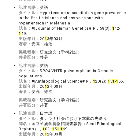
記述言語：
英語
タイトル：
Hypertension-susceptibility gene prevalence
in the Pacific Islands and associations with
hypertension in Melanesia
誌名：
#IJournal of Human Genetics#IR，58(3):
1
42-
1
49.
出版年月：
20
1
3年03月
著者：
安高 雄治
掲載種別：
研究論文（学術雑誌）
共著区分：
共著
記述言語：
英語
タイトル：
DRD4
VNTR polymorphism in Oceanic
populations
誌名：
#IAnthropological Science#IR，
1
20(2):
1
5
1
-
1
55.
出版年月：
20
1
2年08月
著者：
安高 雄治
掲載種別：
研究論文（学術雑誌）
共著区分：
共著
記述言語：
日本語
タイトル：
タナラナ社会における本葬の先送り
誌名：
国立民族学博物館調査報告（Senri Ethnological
Reports），
1
03:
1
5
1
-
1
69.
出版年月：
20
1
2年03月