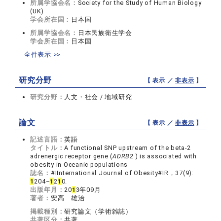
所属学協会名：
Society for the Study of Human Biology
(UK)
学会所在国：
日本国
所属学協会名：
日本民族衛生学会
学会所在国：
日本国
全件表示 >>
研究分野
【 表示 ／
非表示
】
研究分野：
人文・社会 / 地域研究
論文
【 表示 ／
非表示
】
記述言語：
英語
タイトル：
A functional SNP upstream of the beta-2
adrenergic receptor gene (
ADRB2
) is associated with
obesity in Oceanic populations
誌名：
#IInternational Journal of Obesity#IR，37(9):
1
204–
1
2
1
0.
出版年月：
20
1
3年09月
著者：
安高 雄治
掲載種別：
研究論文（学術雑誌）
共著区分：
共著