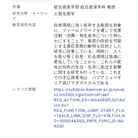
所属
総合政策学部 総合政策学科 教授
研究分野・キーワー
人類生態学
ド
教育研究内容
自然環境に強く依存する集団を対象
に、フィールドワークを通じて生業
活動・消費・再生産等について明ら
かにすることで、集団の存続を可能
とする適応形態の解明を目的とした
研究に従事している。同時に、人々
を取り巻く自然・社会環境は急激に
変化していることから、これらの変
化が住民の生活・生存に及ぼす影響
に関する研究を行っている。これま
での主な調査地は、パプアニューギ
ニア及びマダガスカルである．
シラバス情報
https://syllabus.kwansei.ac.jp/unias
v2/UnSSOLoginControlFree?
REQ_ACTION_DO=/AGA030PLS01Act
ion.do?
REQ_FUNCTION_JUMP_START_FLG
=1&SLB_LINK_DISP_FLG=97&TCH_N
O=050024&REQ_PRFR_FUNC_ID=AG
A030