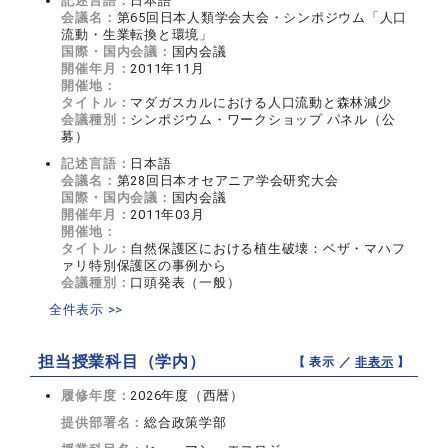
記述言語：
日本語
会議名：
第65回日本人類学会大会・シンポジウム「人口
流動・生業転換と環境」
国際・国内会議：
国内会議
開催年月：
2011年11月
開催地：
タイトル：
マダガスカルにおける人口流動と森林減少
会議種別：
シンポジウム・ワークショップ パネル（公
募）
記述言語：
日本語
会議名：
第28回日本オセアニア学会研究大会
国際・国内会議：
国内会議
開催年月：
2011年03月
開催地：
タイトル：
自然保護区における植生破壊：ベザ・マハフ
ァリ特別保護区の事例から
会議種別：
口頭発表（一般）
全件表示 >>
担当授業科目（学内）
【 表示 ／
非表示
】
履修年度：
2026年度（西暦）
提供部署名：
総合政策学部