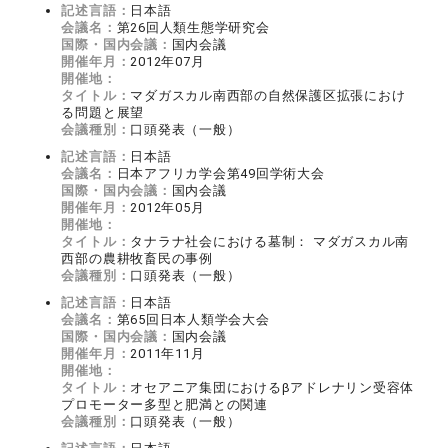
記述言語：
日本語
会議名：
第26回人類生態学研究会
国際・国内会議：
国内会議
開催年月：
2012年07月
開催地：
タイトル：
マダガスカル南西部の自然保護区拡張におけ
る問題と展望
会議種別：
口頭発表（一般）
記述言語：
日本語
会議名：
日本アフリカ学会第49回学術大会
国際・国内会議：
国内会議
開催年月：
2012年05月
開催地：
タイトル：
タナラナ社会における墓制： マダガスカル南
西部の農耕牧畜民の事例
会議種別：
口頭発表（一般）
記述言語：
日本語
会議名：
第65回日本人類学会大会
国際・国内会議：
国内会議
開催年月：
2011年11月
開催地：
タイトル：
オセアニア集団におけるβアドレナリン受容体
プロモーター多型と肥満との関連
会議種別：
口頭発表（一般）