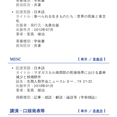
著書種別：
学術書
担当区分：
共著
記述言語：
日本語
タイトル：
食べられる生きものたち：世界の民族と食文
化
出版者・発行元：
丸善出版
出版年月：
2012年07月
著者：
安高 雄治
著書種別：
学術書
担当区分：
共著
MISC
【 表示 ／
非表示
】
記述言語：
日本語
タイトル：
マダガスカル南西部の乾燥地帯における森林
減少と焼畑耕作
誌名：
生態人類学会ニュースレター，15: 21-22.
出版年月：
2010年01月
著者：
安髙 雄治
掲載種別：
記事・総説・解説・論説等（学術雑誌）
講演・口頭発表等
【 表示 ／
非表示
】