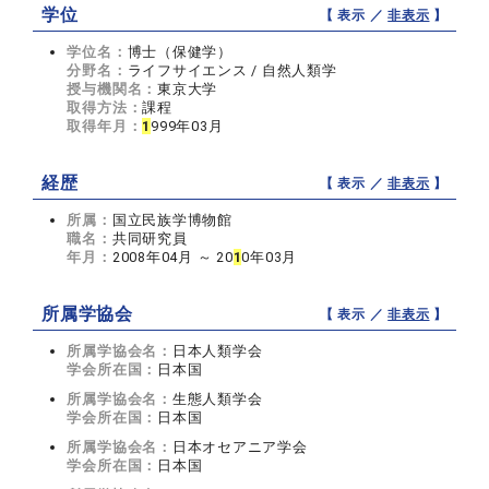
学位
【 表示 ／
非表示
】
学位名：
博士（保健学）
分野名：
ライフサイエンス / 自然人類学
授与機関名：
東京大学
取得方法：
課程
取得年月：
1
999年03月
経歴
【 表示 ／
非表示
】
所属：
国立民族学博物館
職名：
共同研究員
年月：
2008年04月 ～ 20
1
0年03月
所属学協会
【 表示 ／
非表示
】
所属学協会名：
日本人類学会
学会所在国：
日本国
所属学協会名：
生態人類学会
学会所在国：
日本国
所属学協会名：
日本オセアニア学会
学会所在国：
日本国