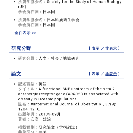
所属学協会名：
Society for the Study of Human Biology
(UK)
学会所在国：
日本国
所属学協会名：
日本民族衛生学会
学会所在国：
日本国
全件表示 >>
研究分野
【 表示 ／
非表示
】
研究分野：
人文・社会 / 地域研究
論文
【 表示 ／
非表示
】
記述言語：
英語
タイトル：
A functional SNP upstream of the beta-2
adrenergic receptor gene (
ADRB2
) is associated with
obesity in Oceanic populations
誌名：
#IInternational Journal of Obesity#IR，37(9):
1204–1210.
出版年月：
2013年09月
著者：
安高 雄治
掲載種別：
研究論文（学術雑誌）
共著区分：
共著