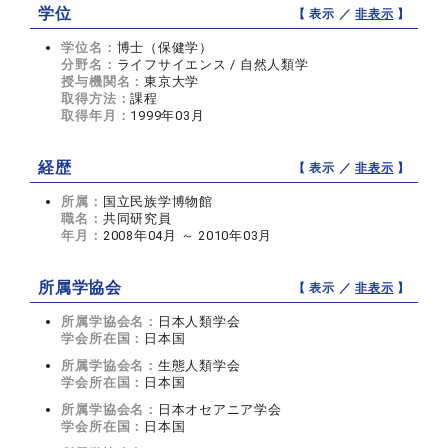
学位
【 表示 ／
非表示
】
学位名：
博士（保健学）
分野名：
ライフサイエンス / 自然人類学
授与機関名：
東京大学
取得方法：
課程
取得年月：
1999年03月
経歴
【 表示 ／
非表示
】
所属：
国立民族学博物館
職名：
共同研究員
年月：
2008年04月 ～ 2010年03月
所属学協会
【 表示 ／
非表示
】
所属学協会名：
日本人類学会
学会所在国：
日本国
所属学協会名：
生態人類学会
学会所在国：
日本国
所属学協会名：
日本オセアニア学会
学会所在国：
日本国