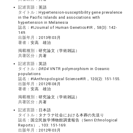
記述言語：
英語
タイトル：
Hypertension-susceptibility gene prevalence
in the Pacific Islands and associations with
hypertension in Melanesia
誌名：
#IJournal of Human Genetics#IR，58(3): 142-
149.
出版年月：
2013年03月
著者：
安高 雄治
掲載種別：
研究論文（学術雑誌）
共著区分：
共著
記述言語：
英語
タイトル：
DRD4
VNTR polymorphism in Oceanic
populations
誌名：
#IAnthropological Science#IR，120(2): 151-155.
出版年月：
2012年08月
著者：
安高 雄治
掲載種別：
研究論文（学術雑誌）
共著区分：
共著
記述言語：
日本語
タイトル：
タナラナ社会における本葬の先送り
誌名：
国立民族学博物館調査報告（Senri Ethnological
Reports），103: 151-169.
出版年月：
2012年03月