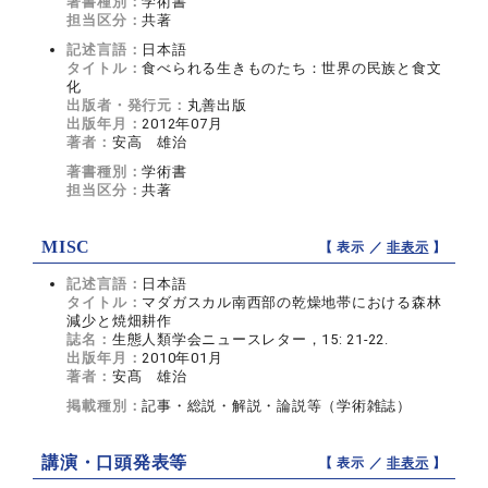
著書種別：
学術書
担当区分：
共著
記述言語：
日本語
タイトル：
食べられる生きものたち：世界の民族と食文
化
出版者・発行元：
丸善出版
出版年月：
2012年07月
著者：
安高 雄治
著書種別：
学術書
担当区分：
共著
MISC
【 表示 ／
非表示
】
記述言語：
日本語
タイトル：
マダガスカル南西部の乾燥地帯における森林
減少と焼畑耕作
誌名：
生態人類学会ニュースレター，15: 21-22.
出版年月：
2010年01月
著者：
安髙 雄治
掲載種別：
記事・総説・解説・論説等（学術雑誌）
講演・口頭発表等
【 表示 ／
非表示
】