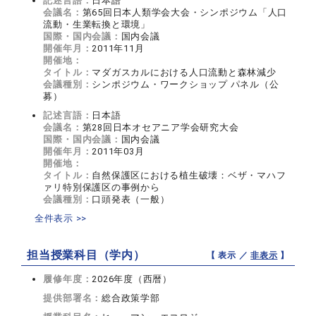
記述言語：
日本語
会議名：
第65回日本人類学会大会・シンポジウム「人口
流動・生業転換と環境」
国際・国内会議：
国内会議
開催年月：
2011年11月
開催地：
タイトル：
マダガスカルにおける人口流動と森林減少
会議種別：
シンポジウム・ワークショップ パネル（公
募）
記述言語：
日本語
会議名：
第28回日本オセアニア学会研究大会
国際・国内会議：
国内会議
開催年月：
2011年03月
開催地：
タイトル：
自然保護区における植生破壊：ベザ・マハフ
ァリ特別保護区の事例から
会議種別：
口頭発表（一般）
全件表示 >>
担当授業科目（学内）
【 表示 ／
非表示
】
履修年度：
2026年度（西暦）
提供部署名：
総合政策学部