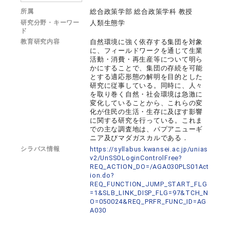
所属
総合政策学部 総合政策学科 教授
研究分野・キーワー
人類生態学
ド
教育研究内容
自然環境に強く依存する集団を対象
に、フィールドワークを通じて生業
活動・消費・再生産等について明ら
かにすることで、集団の存続を可能
とする適応形態の解明を目的とした
研究に従事している。同時に、人々
を取り巻く自然・社会環境は急激に
変化していることから、これらの変
化が住民の生活・生存に及ぼす影響
に関する研究を行っている。これま
での主な調査地は、パプアニューギ
ニア及びマダガスカルである．
シラバス情報
https://syllabus.kwansei.ac.jp/unias
v2/UnSSOLoginControlFree?
REQ_ACTION_DO=/AGA030PLS01Act
ion.do?
REQ_FUNCTION_JUMP_START_FLG
=1&SLB_LINK_DISP_FLG=97&TCH_N
O=050024&REQ_PRFR_FUNC_ID=AG
A030