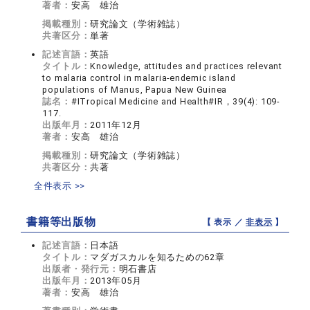
著者：
安高 雄治
掲載種別：
研究論文（学術雑誌）
共著区分：
単著
記述言語：
英語
タイトル：
Knowledge, attitudes and practices relevant
to malaria control in malaria-endemic island
populations of Manus, Papua New Guinea
誌名：
#ITropical Medicine and Health#IR，39(4): 109-
117.
出版年月：
2011年12月
著者：
安高 雄治
掲載種別：
研究論文（学術雑誌）
共著区分：
共著
全件表示 >>
書籍等出版物
【 表示 ／
非表示
】
記述言語：
日本語
タイトル：
マダガスカルを知るための62章
出版者・発行元：
明石書店
出版年月：
2013年05月
著者：
安高 雄治