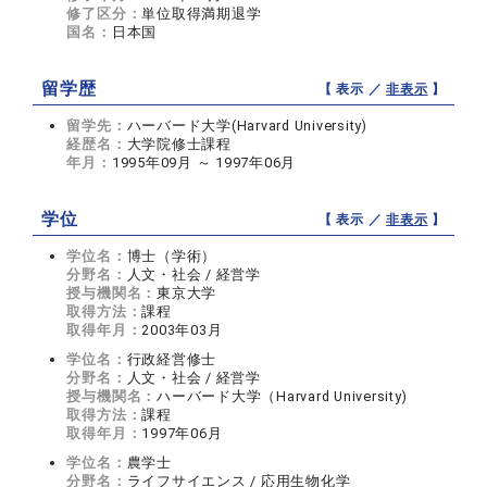
修了区分：
単位取得満期退学
国名：
日本国
留学歴
【 表示 ／
非表示
】
留学先：
ハーバード大学(Harvard University)
経歴名：
大学院修士課程
年月：
1995年09月 ～ 1997年06月
学位
【 表示 ／
非表示
】
学位名：
博士（学術）
分野名：
人文・社会 / 経営学
授与機関名：
東京大学
取得方法：
課程
取得年月：
2003年03月
学位名：
行政経営修士
分野名：
人文・社会 / 経営学
授与機関名：
ハーバード大学（Harvard University)
取得方法：
課程
取得年月：
1997年06月
学位名：
農学士
分野名：
ライフサイエンス / 応用生物化学