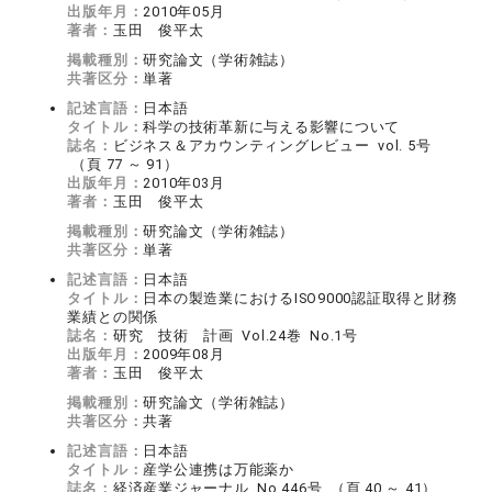
出版年月：
2010年05月
著者：
玉田 俊平太
掲載種別：
研究論文（学術雑誌）
共著区分：
単著
記述言語：
日本語
タイトル：
科学の技術革新に与える影響について
誌名：
ビジネス＆アカウンティングレビュー vol. 5号
（頁 77 ～ 91）
出版年月：
2010年03月
著者：
玉田 俊平太
掲載種別：
研究論文（学術雑誌）
共著区分：
単著
記述言語：
日本語
タイトル：
日本の製造業におけるISO9000認証取得と財務
業績との関係
誌名：
研究 技術 計画 Vol.24巻 No.1号
出版年月：
2009年08月
著者：
玉田 俊平太
掲載種別：
研究論文（学術雑誌）
共著区分：
共著
記述言語：
日本語
タイトル：
産学公連携は万能薬か
誌名：
経済産業ジャーナル No.446号 （頁 40 ～ 41）