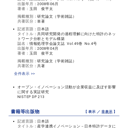
出版年月：
2008年06月
著者：
玉田 俊平太
掲載種別：
研究論文（学術雑誌）
共著区分：
単著
記述言語：
日本語
タイトル：
共同研究開発の過程理解に向けた特許のネッ
トワーク分析とモデル構築
誌名：
情報処理学会論文誌 Vol.49巻 No.4号
出版年月：
2008年04月
著者：
玉田 俊平太
掲載種別：
研究論文（学術雑誌）
共著区分：
共著
全件表示 >>
オープン・イノベーション活動が企業収益に及ぼす影響
に関する実証研究
NISTEP DP 213
書籍等出版物
【 表示 ／
非表示
】
記述言語：
日本語
タイトル：
産学連携イノベーション－日本特許データに