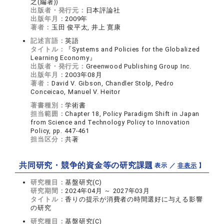
之(編著))
出版者・発行元：
日本評論社
出版年月：
2009年
著者：
玉田 俊平太, 井上 寛康
記述言語：
英語
タイトル：
『Systems and Policies for the Globalized
Learning Economy』
出版者・発行元：
Greenwood Publishing Group Inc.
出版年月：
2003年08月
著者：
David V. Gibson, Chandler Stolp, Pedro
Conceicao, Manuel V. Heitor
著書種別：
学術書
担当範囲：
Chapter 18, Policy Paradigm Shift in Japan
from Science and Technology Policy to Innovation
Policy, pp. 447-461
担当区分：
共著
共同研究・競争的資金等の研究課題
【 表示 ／
非表示
】
研究種目：
基盤研究(C)
研究期間：
2024年04月 ～ 2027年03月
タイトル：
香りの提示が消費者の時間選好に与える影響
の研究
研究種目：
基盤研究(C)