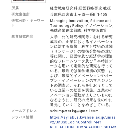
所属
経営戦略研究科 経営戦略専攻 教授
研究室住所
兵庫県西宮市上ヶ原一番町1-155
研究分野・キーワー
Managing Innovation, Science and
ド
Technology Policy, イノベーション,
先端産業創出戦略, 科学技術政策
教育研究内容
大学、公的研究機関等における研究
成果の、企業におけるイノベーショ
ンに対する影響、科学と技術の連関
（リンケージ）の技術分野毎の違い
等に関し、経営学及び経済学の理論
的なフレームワーク及び日本特許デ
ータを用いて定量的な研究を行って
いる。最近では産学連携の実態、お
よび、破壊的イノベーションやオー
プン・イノベーションのマネジメン
トの調査と、それらを行おうとして
いる企業への助言を実施。企業のイ
ノベーション活動がよりよいものに
なるように、研究の成果を世の中に
還元していくことをめざしている。
メールアドレス
schumpeter.kg@gmail.com
シラバス情報
https://syllabus.kwansei.ac.jp/unias
v2/UnSSOLoginControlFree?
REQ_ACTION_DO=/AGA030PLS01Act