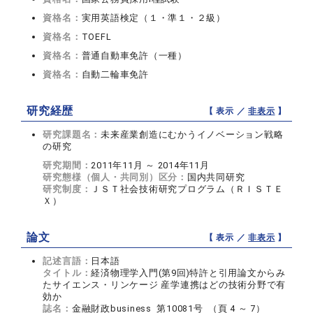
資格名：
実用英語検定（１・準１・２級）
資格名：
TOEFL
資格名：
普通自動車免許（一種）
資格名：
自動二輪車免許
研究経歴
【 表示 ／
非表示
】
研究課題名：
未来産業創造にむかうイノベーション戦略
の研究
研究期間：
2011年11月 ～ 2014年11月
研究態様（個人・共同別）区分：
国内共同研究
研究制度：
ＪＳＴ社会技術研究プログラム（ＲＩＳＴＥ
Ｘ）
論文
【 表示 ／
非表示
】
記述言語：
日本語
タイトル：
経済物理学入門(第9回)特許と引用論文からみ
たサイエンス・リンケージ 産学連携はどの技術分野で有
効か
誌名：
金融財政business 第10081号 （頁 4 ～ 7）