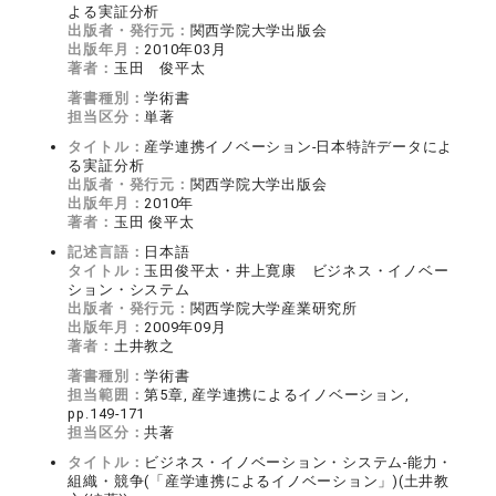
よる実証分析
出版者・発行元：
関西学院大学出版会
出版年月：
2010年03月
著者：
玉田 俊平太
著書種別：
学術書
担当区分：
単著
タイトル：
産学連携イノベーション-日本特許データによ
る実証分析
出版者・発行元：
関西学院大学出版会
出版年月：
2010年
著者：
玉田 俊平太
記述言語：
日本語
タイトル：
玉田俊平太・井上寛康 ビジネス・イノベー
ション・システム
出版者・発行元：
関西学院大学産業研究所
出版年月：
2009年09月
著者：
土井教之
著書種別：
学術書
担当範囲：
第5章, 産学連携によるイノベーション,
pp.149-171
担当区分：
共著
タイトル：
ビジネス・イノベーション・システム-能力・
組織・競争(「産学連携によるイノベーション」)(土井教