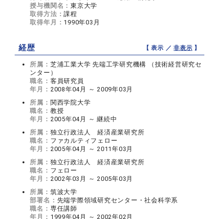
授与機関名：
東京大学
取得方法：
課程
取得年月：
1990年03月
経歴
【 表示 ／
非表示
】
所属：
芝浦工業大学 先端工学研究機構 （技術経営研究セ
ンター）
職名：
客員研究員
年月：
2008年04月 ～ 2009年03月
所属：
関西学院大学
職名：
教授
年月：
2005年04月 ～ 継続中
所属：
独立行政法人 経済産業研究所
職名：
ファカルティフェロー
年月：
2005年04月 ～ 2011年03月
所属：
独立行政法人 経済産業研究所
職名：
フェロー
年月：
2002年03月 ～ 2005年03月
所属：
筑波大学
部署名：
先端学際領域研究センター・社会科学系
職名：
専任講師
年月：
1999年04月 ～ 2002年02月