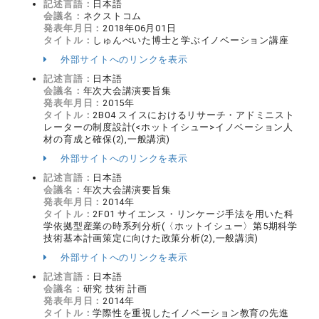
記述言語：
日本語
会議名：
ネクストコム
発表年月日：
2018年06月01日
タイトル：
しゅんぺいた博士と学ぶイノベーション講座
外部サイトへのリンクを表示
記述言語：
日本語
会議名：
年次大会講演要旨集
発表年月日：
2015年
タイトル：
2B04 スイスにおけるリサーチ・アドミニスト
レーターの制度設計(<ホットイシュー>イノベーション人
材の育成と確保(2),一般講演)
外部サイトへのリンクを表示
記述言語：
日本語
会議名：
年次大会講演要旨集
発表年月日：
2014年
タイトル：
2F01 サイエンス・リンケージ手法を用いた科
学依拠型産業の時系列分析(〈ホットイシュー〉第5期科学
技術基本計画策定に向けた政策分析(2),一般講演)
外部サイトへのリンクを表示
記述言語：
日本語
会議名：
研究 技術 計画
発表年月日：
2014年
タイトル：
学際性を重視したイノベーション教育の先進