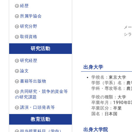
経歴
所属学協会
研究分野
メー
シラ
取得資格
研究活動
研究経歴
出身大学
論文
学校名：
東京大学
書籍等出版物
学部（学系）名：
農
学科・専攻等名：
農
共同研究・競争的資金等
の研究課題
学校の種類：
大学
卒業年月：
1990年0
講演・口頭発表等
卒業区分：
卒業
国名：
日本国
教育活動
出身大学院
担当授業科目（学内）