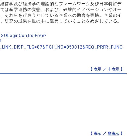
、経営学及び経済学の理論的なフレームワーク及び日本特許デ
近では産学連携の実態、および、破壊的イノベーションやオー
と、それらを行おうとしている企業への助言を実施。企業のイ
に、研究の成果を世の中に還元していくことをめざしている。
nSSOLoginControlFree?
?
_LINK_DISP_FLG=87&TCH_NO=050012&REQ_PRFR_FUNC
【 表示 ／
非表示
】
【 表示 ／
非表示
】