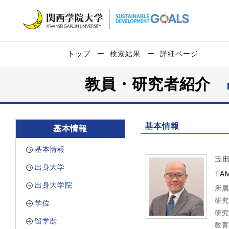
トップ
検索結果
詳細ページ
教員・研究者紹介
基本情報
基本情報
基本情報
玉
出身大学
TAM
出身大学院
所属
研究
学位
研究
留学歴
教育