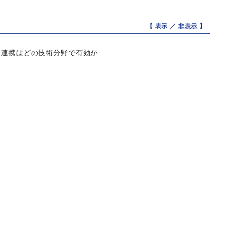
【 表示 ／
非表示
】
学連携はどの技術分野で有効か