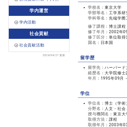
学校名：
東京大学
学内運営
学部等名：
工学系研
学科等名：
先端学際
学内活動
修了課程：
博士課程
修了年月：
2002年0
社会貢献
修了区分：
単位取得
国名：
日本国
社会貢献活動
2026/04/21 更新
留学歴
留学先：
ハーバード大学(
経歴名：
大学院修士
年月：
1995年09月 
学位
学位名：
博士（学術
分野名：
人文・社会 
授与機関名：
東京大
取得方法：
課程
取得年月：
2003年0