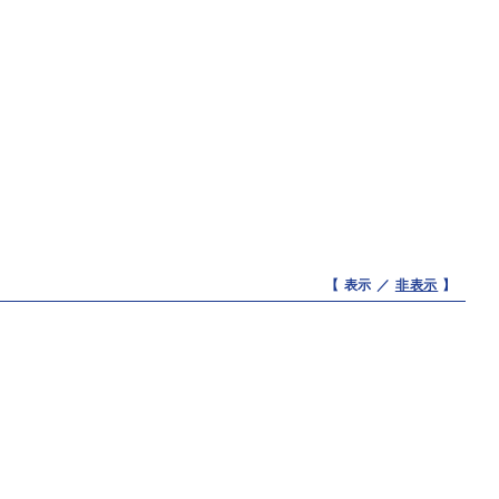
【 表示 ／
非表示
】