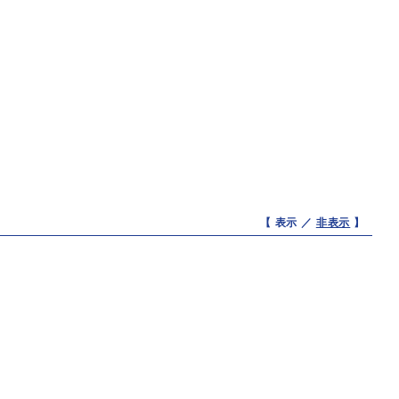
【 表示 ／
非表示
】