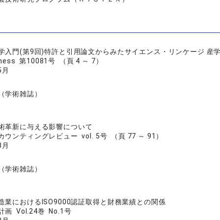
学入門(第9回)特許と引用論文からみたサイエンス・リンケージ 産
ess 第10081号 （頁 4 ～ 7）
5月
（学術雑誌）
術革新に与える影響について
ンティングレビュー vol. 5号 （頁 77 ～ 91）
3月
（学術雑誌）
造業におけるISO9000認証取得と財務業績との関係
 Vol.24巻 No.1号