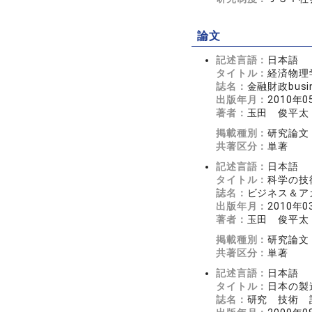
論文
記述言語：
日本語
タイトル：
経済物理
誌名：
金融財政busin
出版年月：
2010年0
著者：
玉田 俊平太
掲載種別：
研究論文
共著区分：
単著
記述言語：
日本語
タイトル：
科学の技
誌名：
ビジネス＆アカウ
出版年月：
2010年0
著者：
玉田 俊平太
掲載種別：
研究論文
共著区分：
単著
記述言語：
日本語
タイトル：
日本の製
誌名：
研究 技術 計画