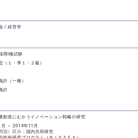
 / 経営学
採用Ⅰ種試験
定（１・準１・２級）
免許（一種）
免許
業創造にむかうイノベーション戦略の研究
1月 ～ 2014年11月
同別）区分：
国内共同研究
会技術研究プログラム（ＲＩＳＴＥＸ）