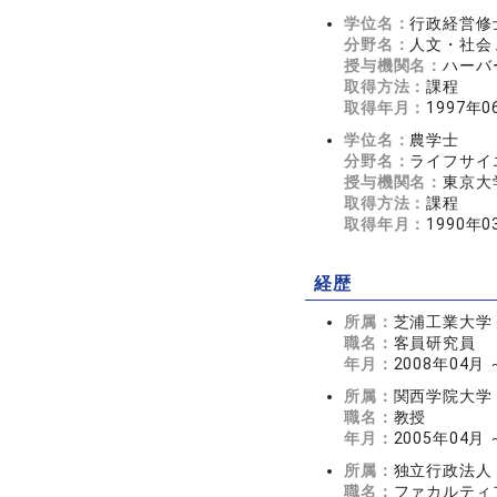
学位名：
行政経営修
分野名：
人文・社会 
授与機関名：
ハーバード
取得方法：
課程
取得年月：
1997年0
学位名：
農学士
分野名：
ライフサイエ
授与機関名：
東京大
取得方法：
課程
取得年月：
1990年0
経歴
所属：
芝浦工業大学
職名：
客員研究員
年月：
2008年04月 
所属：
関西学院大学
職名：
教授
年月：
2005年04月
所属：
独立行政法人
職名：
ファカルティ