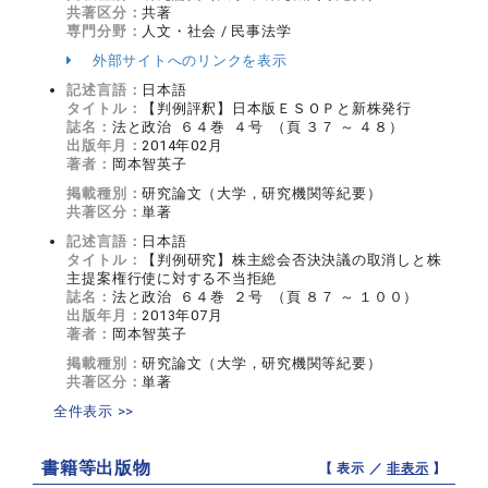
共著区分：
共著
専門分野：
人文・社会 / 民事法学
外部サイトへのリンクを表示
記述言語：
日本語
タイトル：
【判例評釈】日本版ＥＳＯＰと新株発行
誌名：
法と政治 ６４巻 ４号 （頁 ３７ ～ ４８）
出版年月：
2014年02月
著者：
岡本智英子
掲載種別：
研究論文（大学，研究機関等紀要）
共著区分：
単著
記述言語：
日本語
タイトル：
【判例研究】株主総会否決決議の取消しと株
主提案権行使に対する不当拒絶
誌名：
法と政治 ６４巻 ２号 （頁 ８７ ～ １００）
出版年月：
2013年07月
著者：
岡本智英子
掲載種別：
研究論文（大学，研究機関等紀要）
共著区分：
単著
全件表示 >>
書籍等出版物
【 表示 ／
非表示
】