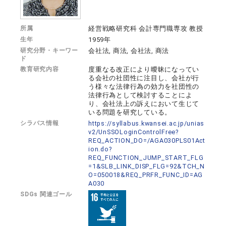
所属
経営戦略研究科 会計専門職専攻 教授
生年
1959年
研究分野・キーワー
会社法, 商法, 会社法, 商法
ド
教育研究内容
度重なる改正により曖昧になってい
る会社の社団性に注目し、会社が行
う様々な法律行為の効力を社団性の
法律行為として検討することによ
り、会社法上の訴えにおいて生じて
いる問題を研究している。
シラバス情報
https://syllabus.kwansei.ac.jp/unias
v2/UnSSOLoginControlFree?
REQ_ACTION_DO=/AGA030PLS01Act
ion.do?
REQ_FUNCTION_JUMP_START_FLG
=1&SLB_LINK_DISP_FLG=92&TCH_N
O=050018&REQ_PRFR_FUNC_ID=AG
A030
SDGs 関連ゴール