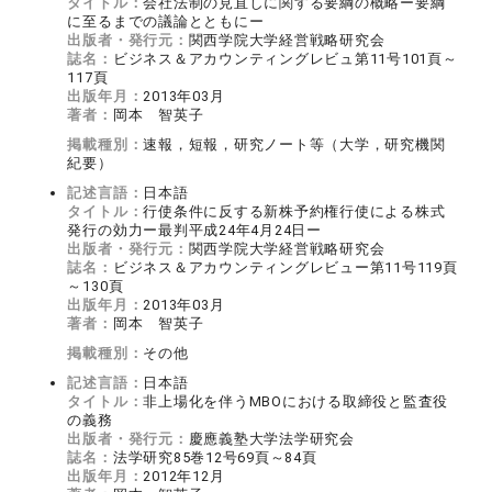
タイトル：
会社法制の見直しに関する要綱の概略ー要綱
に至るまでの議論とともにー
出版者・発行元：
関西学院大学経営戦略研究会
誌名：
ビジネス＆アカウンティングレビュ第11号101頁～
117頁
出版年月：
2013年03月
著者：
岡本 智英子
掲載種別：
速報，短報，研究ノート等（大学，研究機関
紀要）
記述言語：
日本語
タイトル：
行使条件に反する新株予約権行使による株式
発行の効力ー最判平成24年4月24日ー
出版者・発行元：
関西学院大学経営戦略研究会
誌名：
ビジネス＆アカウンティングレビュー第11号119頁
～130頁
出版年月：
2013年03月
著者：
岡本 智英子
掲載種別：
その他
記述言語：
日本語
タイトル：
非上場化を伴うMBOにおける取締役と監査役
の義務
出版者・発行元：
慶應義塾大学法学研究会
誌名：
法学研究85巻12号69頁～84頁
出版年月：
2012年12月