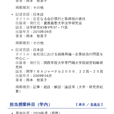
著者：
岡本 智英子
掲載種別：
その他
記述言語：
日本語
タイトル：
公正なる会計慣行と取締役の責任
出版者・発行元：
慶應義塾大学法学研究会
誌名：
法学研究83巻9号57～71頁
出版年月：
2010年09月
著者：
岡本 智英子
掲載種別：
その他
記述言語：
日本語
タイトル：
会社法における組織再編～企業結合の問題を
中心に～
出版者・発行元：
関西学院大学専門職大学院経営戦略研
究科
誌名：
関学ＩＢＡジャーナル２００９、２２頁～２５頁
出版年月：
2009年04月
著者：
岡本 智英子
掲載種別：
記事・総説・解説・論説等（大学・研究所紀
要）
担当授業科目（学内）
【 表示 ／
非表示
】
履修年度：
2026年度（西暦）