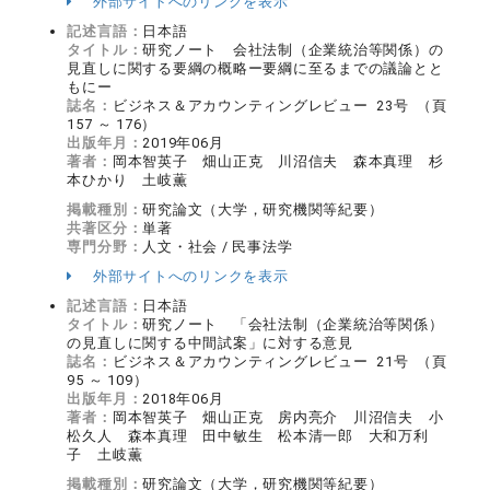
外部サイトへのリンクを表示
記述言語：
日本語
タイトル：
研究ノート 会社法制（企業統治等関係）の
見直しに関する要綱の概略ー要綱に至るまでの議論とと
もにー
誌名：
ビジネス＆アカウンティングレビュー 23号 （頁
157 ～ 176）
出版年月：
2019年06月
著者：
岡本智英子 畑山正克 川沼信夫 森本真理 杉
本ひかり 土岐薫
掲載種別：
研究論文（大学，研究機関等紀要）
共著区分：
単著
専門分野：
人文・社会 / 民事法学
外部サイトへのリンクを表示
記述言語：
日本語
タイトル：
研究ノート 「会社法制（企業統治等関係）
の見直しに関する中間試案」に対する意見
誌名：
ビジネス＆アカウンティングレビュー 21号 （頁
95 ～ 109）
出版年月：
2018年06月
著者：
岡本智英子 畑山正克 房内亮介 川沼信夫 小
松久人 森本真理 田中敏生 松本清一郎 大和万利
子 土岐薫
掲載種別：
研究論文（大学，研究機関等紀要）