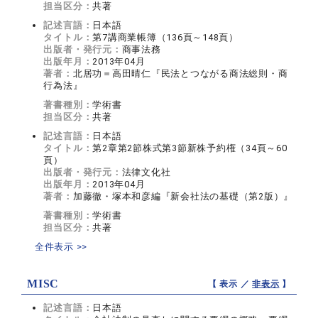
担当区分：
共著
記述言語：
日本語
タイトル：
第7講商業帳簿（136頁～148頁）
出版者・発行元：
商事法務
出版年月：
2013年04月
著者：
北居功＝高田晴仁『民法とつながる商法総則・商
行為法』
著書種別：
学術書
担当区分：
共著
記述言語：
日本語
タイトル：
第2章第2節株式第3節新株予約権（34頁～60
頁）
出版者・発行元：
法律文化社
出版年月：
2013年04月
著者：
加藤徹・塚本和彦編『新会社法の基礎（第2版）』
著書種別：
学術書
担当区分：
共著
全件表示 >>
MISC
【 表示 ／
非表示
】
記述言語：
日本語