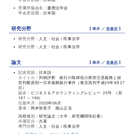
所属学協会名：
慶應法学会
学会所在国：
日本国
研究分野
【 表示 ／
非表示
】
研究分野：
人文・社会 / 民事法学
研究分野：
人文・社会 / 民事法学
論文
【 表示 ／
非表示
】
記述言語：
日本語
タイトル：
判例評釈 銀行の取締役の善管注意義務と経
営判断原則ー日本振興銀行事件（東京高判平成29年9月27
日）
誌名：
ビジネス＆アカウンティングレビュー 25号 （頁
187 ～ 199）
出版年月：
2020年06月
著者：
岡本智英子 畑山正克
掲載種別：
研究論文（大学，研究機関等紀要）
共著区分：
共著
専門分野：
人文・社会 / 民事法学