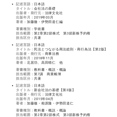
記述言語：
日本語
タイトル：
会社法の基礎
出版者・発行元：
法律文化社
出版年月：
2019年03月
著者：
加藤徹・伊勢田道仁編
著書種別：
学術書
担当範囲：
第2章第2節株式 第3節新株予約権
担当区分：
共著
記述言語：
日本語
タイトル：
民法とつながる商法総則・商行為法【第2版】
出版者・発行元：
商事法務
出版年月：
2018年11月
著者：
北居功、高田晴仁 他
著書種別：
教科書・概説・概論
担当範囲：
第7講 商業帳簿
担当区分：
共著
記述言語：
日本語
タイトル：
新会社法の基礎【第3版】
出版者・発行元：
法律文化社
出版年月：
2015年04月
著者：
加藤徹・相原隆・伊勢田道仁
著書種別：
教科書・概説・概論
担当範囲：
第2章第2節株式 第3節新株予約権