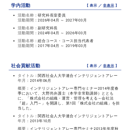
学内活動
【 表示 ／
非表示
】
活動名称：
研究科長室委員
活動期間：
2026年04月 ～ 2027年03月
活動名称：
副研究科長
活動期間：
2024年04月 ～ 2026年03月
活動名称：
総合コース・コース担当代表者
活動期間：
2017年04月 ～ 2019年03月
社会貢献活動
【 表示 ／
非表示
】
タイトル：
関西社会人大学連合インテリジェントアレー
年月：
2014年06月
概要：
インテリジェントアレー専門セミナー2014年度春
季において、大野尚弁護士（本学非常勤講師）ととも
に、「株式会社の組織・運営・管理を考える～会社法
『超』入門～」を開講し、第1回「株式会社の組織」を担
当した。
タイトル：
関西社会人大学連合インテリジェントアレー
年月：
2013年10月
概要：
インテリジェントアレー専門セミナ2013年年度秋