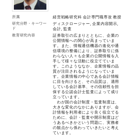
所属
経営戦略研究科 会計専門職専攻 教授
研究分野・キーワー
ディスクロージャー, 企業内容開示,
ド
会計, 監査
教育研究内容
証券取引の広まりとともに、企業の
公開情報への関心が高まっていま
す。また、情報通信機器の進化や通
信環境の整備により、証券取引に係
わらない人々も企業の公開情報を入
手して様々な活動に役立てていま
す。このようななか、企業情報の品
質が注目されるようになっていま
す。企業情報の中心である会計情報
に目を向けると、その品質は、適用
している会計基準、その信頼性を担
保する公認会計士監査によって成り
立っています。
わが国の会計制度・監査制度は、
大きな変化のなかにありますが、会
計情報を利用者により良く役立てる
ために、会計・監査や開示制度はど
うあるべきかという問題に、実務者
の観点から係わっていきたいと考え
ています。