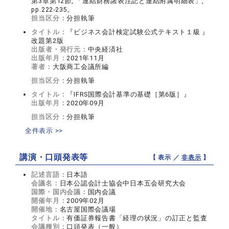
第3章第12節, 「連結財務諸表注記と連結附属明細表」,
pp.222-235。
担当区分：
分担執筆
タイトル：
『ビジネス会計検定試験公式テキスト１級 』
改題第2版
出版者・発行元：
中央経済社
出版年月：
2021年11月
著者：
大阪商工会議所編
担当区分：
分担執筆
タイトル：
『IFRS国際会計基準の基礎［第6版］』
出版年月：
2020年09月
担当区分：
分担執筆
全件表示 >>
講演・口頭発表等
【 表示 ／
非表示
】
記述言語：
日本語
会議名：
日本公認会計士協会中日本五会研究大会
国際・国内会議：
国内会議
開催年月：
2009年02月
開催地：
名古屋国際会議場
タイトル：
有価証券報告書「経理の状況」の訂正と監査
会議種別：
口頭発表（一般）