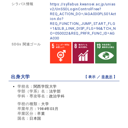
シラバス情報
https://syllabus.kwansei.ac.jp/unias
v2/UnSSOLoginControlFree?
REQ_ACTION_DO=/AGA030PLS01Act
ion.do?
REQ_FUNCTION_JUMP_START_FLG
=1&SLB_LINK_DISP_FLG=96&TCH_N
O=050022&REQ_PRFR_FUNC_ID=AG
A030
SDGs 関連ゴール
出身大学
【 表示 ／
非表示
】
学校名：
関西学院大学
学部（学系）名：
法学部
学科・専攻等名：
政治学科
学校の種類：
大学
卒業年月：
1984年03月
卒業区分：
卒業
国名：
日本国