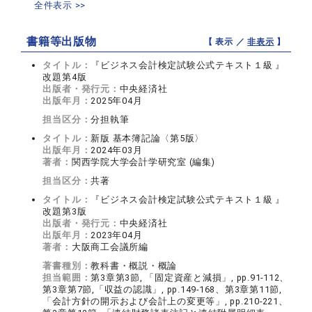
全件表示 >>
書籍等出版物
【 表示 ／
非表示
】
タイトル：
『ビジネス会計検定試験公式テキスト１級 』
改題第4版
出版者・発行元：
中央経済社
出版年月：
2025年04月
担当区分：
分担執筆
タイトル：
新版 基本簿記論〈第5版〉
出版年月：
2024年03月
著者：
関西学院大学会計学研究室 (編集)
担当区分：
共著
タイトル：
『ビジネス会計検定試験公式テキスト１級 』
改題第3版
出版者・発行元：
中央経済社
出版年月：
2023年04月
著者：
大阪商工会議所編
著書種別：
教科書・概説・概論
担当範囲：
第3章第3節, 「固定資産と減損」, pp.91-112、
第3章第7節,「収益の認識」, pp.149-168、第3章第11節,
「会計方針の開示および会計上の変更等」, pp.210-221、