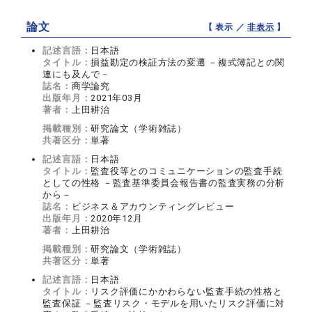
論文
【 表示 ／
非表示
】
記述言語：
日本語
タイトル：
損益勘定の検証方法の変遷 －複式簿記との関
連にも及んで－
誌名：
商学論究
出版年月：
2021年03月
著者：
上田耕治
掲載種別：
研究論文（学術雑誌）
共著区分：
単著
記述言語：
日本語
タイトル：
監査役等とのコミュニケーションの監査手続
としての性格 －監査基準委員会報告書の監査実務の分析
から－
誌名：
ビジネス＆アカウンティングレビュー
出版年月：
2020年12月
著者：
上田耕治
掲載種別：
研究論文（学術雑誌）
共著区分：
単著
記述言語：
日本語
タイトル：
リスク評価にかかわらない監査手続の性格と
監査保証 －監査リスク・モデルを用いたリスク評価に対