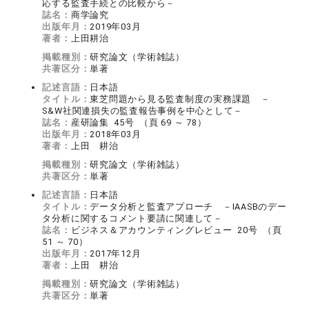
応する監査手続との比較から－
誌名：
商学論究
出版年月：
2019年03月
著者：
上田耕治
掲載種別：
研究論文（学術雑誌）
共著区分：
単著
記述言語：
日本語
タイトル：
東芝問題から見る監査制度の実務課題 －
S&W社関連損失の監査報告事例を中心として－
誌名：
産研論集 45号 （頁 69 ～ 78）
出版年月：
2018年03月
著者：
上田 耕治
掲載種別：
研究論文（学術雑誌）
共著区分：
単著
記述言語：
日本語
タイトル：
データ分析と監査アプローチ －IAASBのデー
タ分析に関するコメント要請に関連して－
誌名：
ビジネス＆アカウンティングレビュー 20号 （頁
51 ～ 70）
出版年月：
2017年12月
著者：
上田 耕治
掲載種別：
研究論文（学術雑誌）
共著区分：
単著