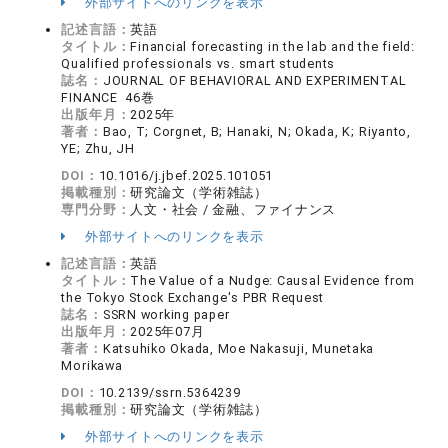
外部サイトへのリンクを表示
記述言語：
英語
タイトル：
Financial forecasting in the lab and the field:
Qualified professionals vs. smart students
誌名：
JOURNAL OF BEHAVIORAL AND EXPERIMENTAL
FINANCE 46巻
出版年月：
2025年
著者：
Bao, T; Corgnet, B; Hanaki, N; Okada, K; Riyanto,
YE; Zhu, JH
DOI：
10.1016/j.jbef.2025.101051
掲載種別：
研究論文（学術雑誌）
専門分野：
人文・社会 / 金融、ファイナンス
外部サイトへのリンクを表示
記述言語：
英語
タイトル：
The Value of a Nudge: Causal Evidence from
the Tokyo Stock Exchange's PBR Request
誌名：
SSRN working paper
出版年月：
2025年07月
著者：
Katsuhiko Okada, Moe Nakasuji, Munetaka
Morikawa
DOI：
10.2139/ssrn.5364239
掲載種別：
研究論文（学術雑誌）
外部サイトへのリンクを表示