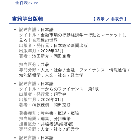
全件表示 >>
書籍等出版物
【 表示 ／
非表示
】
記述言語：
日本語
タイトル：
金融市場の行動経済学ー行動とマーケットに
見る非合理性の世界ー
出版者・発行元：
日本経済新聞出版
出版年月：
2025年03月
著者：
池田新介・岡田克彦
担当区分：
共著
専門分野：
人文・社会 / 金融、ファイナンス，情報通信 /
知能情報学，人文・社会 / 経営学
記述言語：
日本語
タイトル：
一からのファイナンス 第2版
出版者・発行元：
碩学舎
出版年月：
2026年01月
著者：
榊原茂樹 岡田克彦
著書種別：
教科書・概説・概論
担当範囲：
編集、分担執筆
担当区分：
共編者(共編著者)
専門分野：
人文・社会 / 経営学
記述言語：
日本語