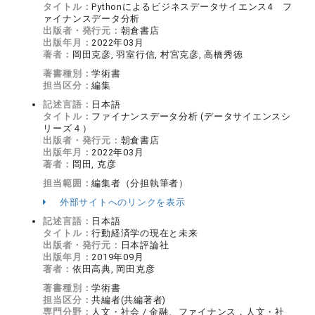
タイトル：
Pythonによるビジネスデータサイエンス4 フ
ァイナンスデータ分析
出版者・発行元：
朝倉書店
出版年月：
2022年03月
著者：
岡田克彦, 羽室行信, 村宮克彦, 高橋秀徳
著書種別：
学術書
担当区分：
編集
記述言語：
日本語
タイトル：
ファイナンスデータ分析 (データサイエンスシ
リーズ４）
出版者・発行元：
朝倉書店
出版年月：
2022年03月
著者：
岡田, 克彦
担当範囲：
編集者（分担執筆者）
外部サイトへのリンクを表示
記述言語：
日本語
タイトル：
行動経済学の現在と未来
出版者・発行元：
日本評論社
出版年月：
2019年09月
著者：
依田高典, 岡田克彦
著書種別：
学術書
担当区分：
共編者(共編著者)
専門分野：
人文・社会 / 金融、ファイナンス，人文・社