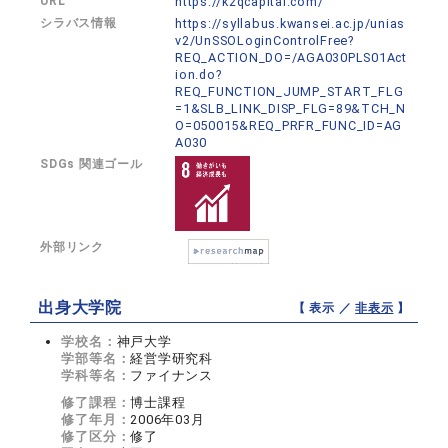
URL
https://k2qcapital.com/
シラバス情報
https://syllabus.kwansei.ac.jp/unias
v2/UnSSOLoginControlFree?
REQ_ACTION_DO=/AGA030PLS01Act
ion.do?
REQ_FUNCTION_JUMP_START_FLG
=1&SLB_LINK_DISP_FLG=89&TCH_N
O=050015&REQ_PRFR_FUNC_ID=AG
A030
SDGs 関連ゴール
外部リンク
出身大学院
【 表示 ／
非表示
】
学校名：
神戸大学
学部等名：
経営学研究科
学科等名：
ファイナンス
修了課程：
博士課程
修了年月：
2006年03月
修了区分：
修了