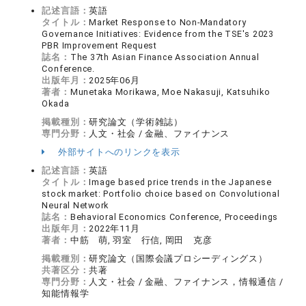
記述言語：
英語
タイトル：
Market Response to Non-Mandatory
Governance Initiatives: Evidence from the TSE's 2023
PBR Improvement Request
誌名：
The 37th Asian Finance Association Annual
Conference.
出版年月：
2025年06月
著者：
Munetaka Morikawa, Moe Nakasuji, Katsuhiko
Okada
掲載種別：
研究論文（学術雑誌）
専門分野：
人文・社会 / 金融、ファイナンス
外部サイトへのリンクを表示
記述言語：
英語
タイトル：
Image based price trends in the Japanese
stock market: Portfolio choice based on Convolutional
Neural Network
誌名：
Behavioral Economics Conference, Proceedings
出版年月：
2022年11月
著者：
中筋 萌, 羽室 行信, 岡田 克彦
掲載種別：
研究論文（国際会議プロシーディングス）
共著区分：
共著
専門分野：
人文・社会 / 金融、ファイナンス，情報通信 /
知能情報学