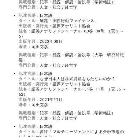
掲載種別：
記事・総説・解説・論説等（学術雑誌）
専門分野：
人文・社会 / 経営学
記述言語：
日本語
タイトル：
解題「実験行動ファイナンス」
出版者・発行元：
証券アナリスト協会
誌名：
証券アナリストジャーナル 60巻 08号 （頁 2 ～
5）
出版年月：
2022年08月
著者：
岡田克彦
掲載種別：
記事・総説・解説・論説等（大学・研究所紀
要）
専門分野：
人文・社会 / 経営学
記述言語：
日本語
タイトル：
なぜ日本人は株式資産をもたないのか？
出版者・発行元：
証券アナリスト協会
誌名：
証券アナリストジャーナル 51巻 11号 （頁 56 ～
62）
出版年月：
2021年11月
著者：
岡田克彦
掲載種別：
記事・総説・解説・論説等（学術雑誌）
専門分野：
人文・社会 / 経営学
記述言語：
日本語
タイトル：
書評「マルチエージェントによる金融市場の
シミュレーション」