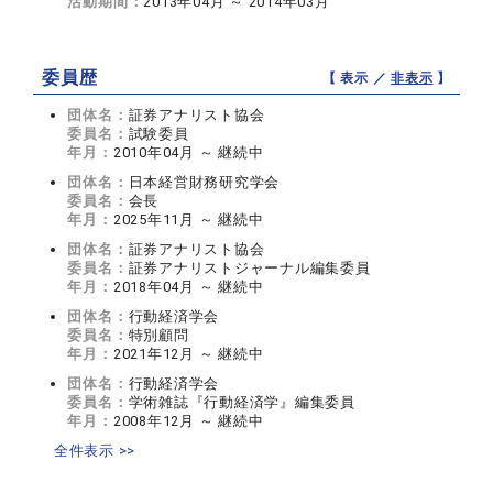
活動期間：
2013年04月 ～ 2014年03月
委員歴
【 表示 ／
非表示
】
団体名：
証券アナリスト協会
委員名：
試験委員
年月：
2010年04月 ～ 継続中
団体名：
日本経営財務研究学会
委員名：
会長
年月：
2025年11月 ～ 継続中
団体名：
証券アナリスト協会
委員名：
証券アナリストジャーナル編集委員
年月：
2018年04月 ～ 継続中
団体名：
行動経済学会
委員名：
特別顧問
年月：
2021年12月 ～ 継続中
団体名：
行動経済学会
委員名：
学術雑誌『行動経済学』編集委員
年月：
2008年12月 ～ 継続中
全件表示 >>