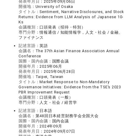
発表年月日：
2025年09月06日
開催地：
University of Osaka
タイトル：
Sentiment, Narrative Disclosures, and Stock
Returns: Evidence from LLM Analysis of Japanese 10-
Ks
会議種別：
口頭発表（招待・特別）
専門分野：
情報通信 / 知能情報学，人文・社会 / 金融、
ファイナンス
記述言語：
英語
会議名：
The 37th Asian Finance Association Annual
Conference
国際・国内会議：
国際会議
開催年月：
2025年06月
発表年月日：
2025年06月28日
開催地：
Taipei, Taiwan
タイトル：
Market Response to Non-Mandatory
Governance Initiatives: Evidence from the TSE’s 2023
PBR Improvement Request
会議種別：
口頭発表（一般）
専門分野：
人文・社会 / 経営学
記述言語：
日本語
会議名：
第48回日本経営財務学会全国大会
国際・国内会議：
国内会議
開催年月：
2024年09月
発表年月日：
2024年09月07日