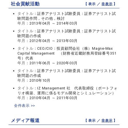
社会貢献活動
【 表示 ／
非表示
】
タイトル：
証券アナリスト試験委員：証券アナリスト試
験問題作問，その他，検討
年月：
2013年04月 ～ 2014年03月
タイトル：
証券アナリスト試験委員：証券アナリスト試
験問題の作成
年月：
2012年04月 ～ 2013年03月
タイトル：
CEO/CIO：投資顧問会社（株）Magne-Max
Capital Management （財務省近畿財務局登録番号351
号）代表
年月：
2011年06月 ～ 2020年03月
タイトル：
証券アナリスト試験委員：証券アナリスト試
験問題の作成
年月：
2010年10月
タイトル：
IZ Management 社 代表取締役（ポートフォ
リオ構築、運用に係るモデル開発とシミュレーション）
年月：
2010年04月 ～ 2011年03月
全件表示 >>
メディア報道
【 表示 ／
非表示
】