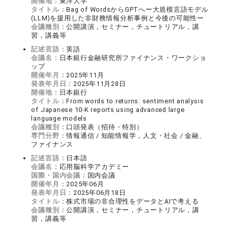
開催地：
東洋大学
タイトル：
Bag of WordsからGPTへー大規模言語モデル
(LLM)を援用した非財務情報分析事例と今後の可能性ー
会議種別：
公開講演，セミナー，チュートリアル，講
習，講義等
記述言語：
英語
会議名：
日本銀行金融研究所ファイナンス・ワークショ
ップ
開催年月：
2025年11月
発表年月日：
2025年11月28日
開催地：
日本銀行
タイトル：
From words to returns: sentiment analysis
of Japanese 10-K reports using advanced large
language models
会議種別：
口頭発表（招待・特別）
専門分野：
情報通信 / 知能情報学，人文・社会 / 金融、
ファイナンス
記述言語：
日本語
会議名：
応用脳科学アカデミー
国際・国内会議：
国内会議
開催年月：
2025年06月
発表年月日：
2025年06月18日
タイトル：
株式市場の非合理性をデータとAIで考える
会議種別：
公開講演，セミナー，チュートリアル，講
習，講義等