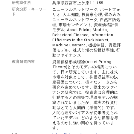
研究室住所
兵庫県西宮市上ケ原1-1-155
研究分野・キーワー
ニューラルネットワーク, ポートフォ
ド
リオ, 人工知能, 投資家心理, 畳み込み
ニューラルネットワーク, 自然言語処
理, 市場センチメント, 資産価格評価
モデル, Asset Pricing Models,
Behavioral Finance, Information
Efficiency in the Stock Market,
Machine Learning, 機械学習、資産評
価モデル、株式市場の情報効率性, 行
動ファイナンス
教育研究内容
資産価格形成理論(Asset Pricing
Theory)とそのモデルの構築につい
て、日々研究しています。主に株式
市場を対象として、株価収益率の決
定要因について、様々なデータから
研究を進めています。従来のファイ
ナンス研究では、投資家は合理的に
行動するとの前提で理論モデルが構
築されていましたが、現実の投資行
動はとても人間的（感情的）です。
人間心理やバイアスが従来考えられ
ていたモデルにどのような影響を与
えるのかに強い関心を持っていま
す。