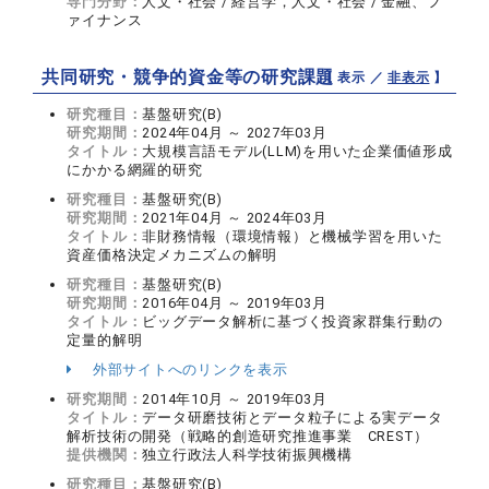
専門分野：
人文・社会 / 経営学，人文・社会 / 金融、フ
ァイナンス
共同研究・競争的資金等の研究課題
【 表示 ／
非表示
】
研究種目：
基盤研究(B)
研究期間：
2024年04月 ～ 2027年03月
タイトル：
大規模言語モデル(LLM)を用いた企業価値形成
にかかる網羅的研究
研究種目：
基盤研究(B)
研究期間：
2021年04月 ～ 2024年03月
タイトル：
非財務情報（環境情報）と機械学習を用いた
資産価格決定メカニズムの解明
研究種目：
基盤研究(B)
研究期間：
2016年04月 ～ 2019年03月
タイトル：
ビッグデータ解析に基づく投資家群集行動の
定量的解明
外部サイトへのリンクを表示
研究期間：
2014年10月 ～ 2019年03月
タイトル：
データ研磨技術とデータ粒子による実データ
解析技術の開発（戦略的創造研究推進事業 CREST）
提供機関：
独立行政法人科学技術振興機構
研究種目：
基盤研究(B)