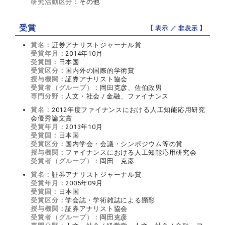
研究活動区分：
その他
受賞
【 表示 ／
非表示
】
賞名：
証券アナリストジャーナル賞
受賞年月：
2014年10月
受賞国：
日本国
受賞区分：
国内外の国際的学術賞
授与機関：
証券アナリスト協会
受賞者（グループ）：
岡田克彦、佐伯政男
専門分野：
人文・社会 / 金融、ファイナンス
賞名：
2012年度ファイナンスにおける人工知能応用研究
会優秀論文賞
受賞年月：
2013年10月
受賞国：
日本国
受賞区分：
国内学会・会議・シンポジウム等の賞
授与機関：
ファイナンスにおける人工知能応用研究会
受賞者（グループ）：
岡田 克彦
賞名：
証券アナリストジャーナル賞
受賞年月：
2005年09月
受賞国：
日本国
受賞区分：
学会誌・学術雑誌による顕彰
授与機関：
証券アナリスト協会
受賞者（グループ）：
岡田克彦