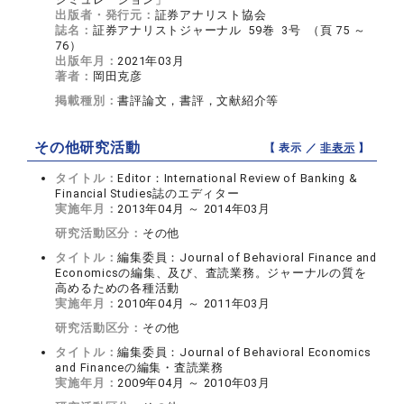
出版者・発行元：
証券アナリスト協会
誌名：
証券アナリストジャーナル 59巻 3号 （頁 75 ～
76）
出版年月：
2021年03月
著者：
岡田克彦
掲載種別：
書評論文，書評，文献紹介等
その他研究活動
【 表示 ／
非表示
】
タイトル：
Editor：International Review of Banking &
Financial Studies誌のエディター
実施年月：
2013年04月 ～ 2014年03月
研究活動区分：
その他
タイトル：
編集委員：Journal of Behavioral Finance and
Economicsの編集、及び、査読業務。ジャーナルの質を
高めるための各種活動
実施年月：
2010年04月 ～ 2011年03月
研究活動区分：
その他
タイトル：
編集委員：Journal of Behavioral Economics
and Financeの編集・査読業務
実施年月：
2009年04月 ～ 2010年03月