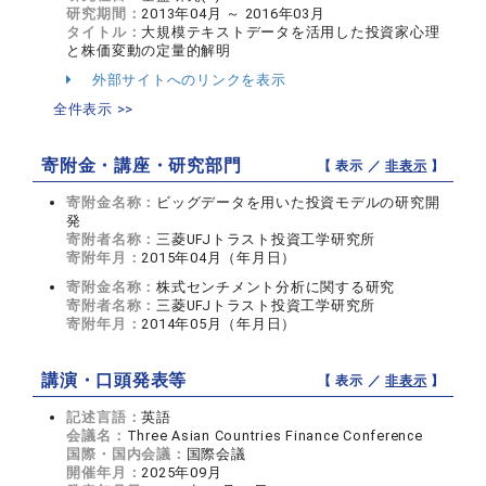
研究期間：
2013年04月 ～ 2016年03月
タイトル：
大規模テキストデータを活用した投資家心理
と株価変動の定量的解明
外部サイトへのリンクを表示
全件表示 >>
寄附金・講座・研究部門
【 表示 ／
非表示
】
寄附金名称：
ビッグデータを用いた投資モデルの研究開
発
寄附者名称：
三菱UFJトラスト投資工学研究所
寄附年月：
2015年04月（年月日）
寄附金名称：
株式センチメント分析に関する研究
寄附者名称：
三菱UFJトラスト投資工学研究所
寄附年月：
2014年05月（年月日）
講演・口頭発表等
【 表示 ／
非表示
】
記述言語：
英語
会議名：
Three Asian Countries Finance Conference
国際・国内会議：
国際会議
開催年月：
2025年09月