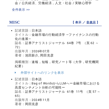
会 / 公共経済、労働経済，人文・社会 / 実験心理学
全件表示 >>
MISC
【 表示 ／
非表示
】
記述言語：
日本語
タイトル：
金融市場の行動経済学 ―ファイナンスの行動
化の進展―
誌名：
証券アナリストジャーナル 64巻 7号 （頁 62 ～
72）
出版年月：
2026年07月
著者：
池田新介, 岡田克彦
掲載種別：
速報，短報，研究ノート等（大学，研究機関
紀要）
外部サイトへのリンクを表示
記述言語：
日本語
タイトル：
Bag of WordsからLLMへー金融市場における
高度センチメント分析の可能性ー
誌名：
証券アナリストジャーナル 61巻 11号 （頁 57 ～
65）
出版年月：
2024年11月
著者：
岡田克彦