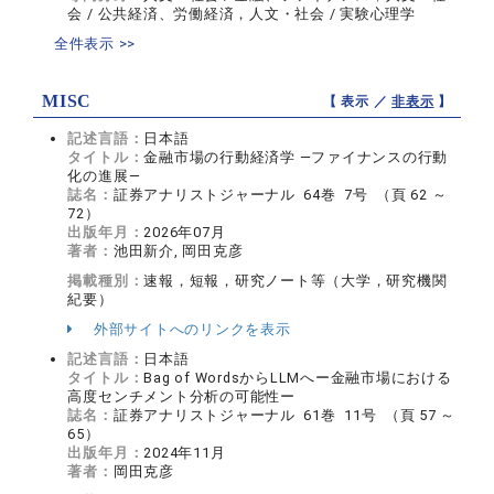
会 / 公共経済、労働経済，人文・社会 / 実験心理学
全件表示 >>
MISC
【 表示 ／
非表示
】
記述言語：
日本語
タイトル：
金融市場の行動経済学 ―ファイナンスの行動
化の進展―
誌名：
証券アナリストジャーナル 64巻 7号 （頁 62 ～
72）
出版年月：
2026年07月
著者：
池田新介, 岡田克彦
掲載種別：
速報，短報，研究ノート等（大学，研究機関
紀要）
外部サイトへのリンクを表示
記述言語：
日本語
タイトル：
Bag of WordsからLLMへー金融市場における
高度センチメント分析の可能性ー
誌名：
証券アナリストジャーナル 61巻 11号 （頁 57 ～
65）
出版年月：
2024年11月
著者：
岡田克彦