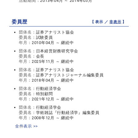
活動期間：
2013年04月 ～ 2014年03月
委員歴
【 表示 ／
非表示
】
団体名：
証券アナリスト協会
委員名：
試験委員
年月：
2010年04月 ～ 継続中
団体名：
日本経営財務研究学会
委員名：
会長
年月：
2025年11月 ～ 継続中
団体名：
証券アナリスト協会
委員名：
証券アナリストジャーナル編集委員
年月：
2018年04月 ～ 継続中
団体名：
行動経済学会
委員名：
特別顧問
年月：
2021年12月 ～ 継続中
団体名：
行動経済学会
委員名：
学術雑誌『行動経済学』編集委員
年月：
2008年12月 ～ 継続中
全件表示 >>