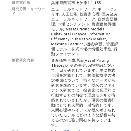
研究室住所
兵庫県西宮市上ケ原1-1-155
研究分野・キーワー
ニューラルネットワーク, ポートフォ
ド
リオ, 人工知能, 投資家心理, 畳み込み
ニューラルネットワーク, 自然言語処
理, 市場センチメント, 資産価格評価
モデル, Asset Pricing Models,
Behavioral Finance, Information
Efficiency in the Stock Market,
Machine Learning, 機械学習、資産評
価モデル、株式市場の情報効率性, 行
動ファイナンス
教育研究内容
資産価格形成理論(Asset Pricing
Theory)とそのモデルの構築につい
て、日々研究しています。主に株式
市場を対象として、株価収益率の決
定要因について、様々なデータから
研究を進めています。従来のファイ
ナンス研究では、投資家は合理的に
行動するとの前提で理論モデルが構
築されていましたが、現実の投資行
動はとても人間的（感情的）です。
人間心理やバイアスが従来考えられ
ていたモデルにどのような影響を与
えるのかに強い関心を持っていま
す。