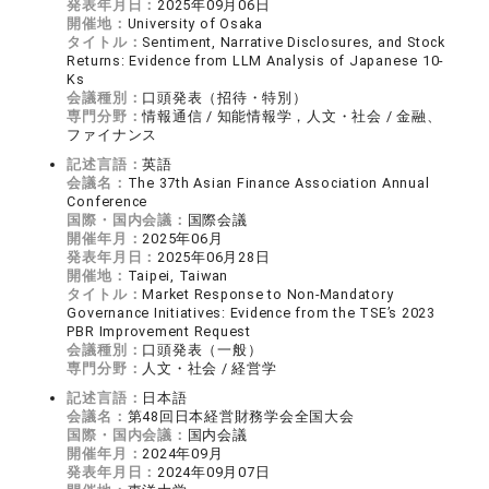
発表年月日：
2025年09月06日
開催地：
University of Osaka
タイトル：
Sentiment, Narrative Disclosures, and Stock
Returns: Evidence from LLM Analysis of Japanese 10-
Ks
会議種別：
口頭発表（招待・特別）
専門分野：
情報通信 / 知能情報学，人文・社会 / 金融、
ファイナンス
記述言語：
英語
会議名：
The 37th Asian Finance Association Annual
Conference
国際・国内会議：
国際会議
開催年月：
2025年06月
発表年月日：
2025年06月28日
開催地：
Taipei, Taiwan
タイトル：
Market Response to Non-Mandatory
Governance Initiatives: Evidence from the TSE’s 2023
PBR Improvement Request
会議種別：
口頭発表（一般）
専門分野：
人文・社会 / 経営学
記述言語：
日本語
会議名：
第48回日本経営財務学会全国大会
国際・国内会議：
国内会議
開催年月：
2024年09月
発表年月日：
2024年09月07日