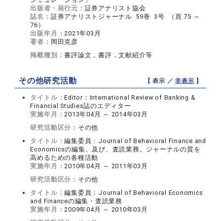
出版者・発行元：
証券アナリスト協会
誌名：
証券アナリストジャーナル 59巻 3号 （頁 75 ～
76）
出版年月：
2021年03月
著者：
岡田克彦
掲載種別：
書評論文，書評，文献紹介等
その他研究活動
【 表示 ／
非表示
】
タイトル：
Editor：International Review of Banking &
Financial Studies誌のエディター
実施年月：
2013年04月 ～ 2014年03月
研究活動区分：
その他
タイトル：
編集委員：Journal of Behavioral Finance and
Economicsの編集、及び、査読業務。ジャーナルの質を
高めるための各種活動
実施年月：
2010年04月 ～ 2011年03月
研究活動区分：
その他
タイトル：
編集委員：Journal of Behavioral Economics
and Financeの編集・査読業務
実施年月：
2009年04月 ～ 2010年03月