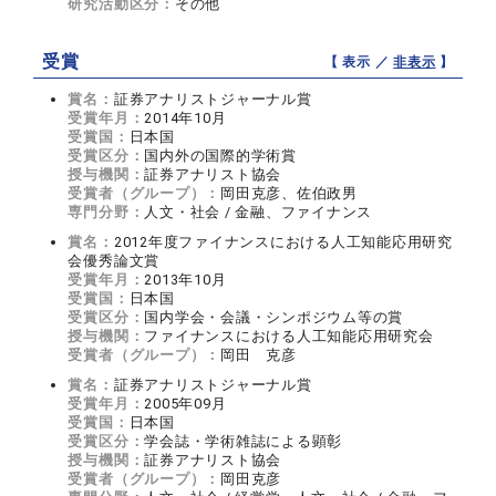
研究活動区分：
その他
受賞
【 表示 ／
非表示
】
賞名：
証券アナリストジャーナル賞
受賞年月：
2014年10月
受賞国：
日本国
受賞区分：
国内外の国際的学術賞
授与機関：
証券アナリスト協会
受賞者（グループ）：
岡田克彦、佐伯政男
専門分野：
人文・社会 / 金融、ファイナンス
賞名：
2012年度ファイナンスにおける人工知能応用研究
会優秀論文賞
受賞年月：
2013年10月
受賞国：
日本国
受賞区分：
国内学会・会議・シンポジウム等の賞
授与機関：
ファイナンスにおける人工知能応用研究会
受賞者（グループ）：
岡田 克彦
賞名：
証券アナリストジャーナル賞
受賞年月：
2005年09月
受賞国：
日本国
受賞区分：
学会誌・学術雑誌による顕彰
授与機関：
証券アナリスト協会
受賞者（グループ）：
岡田克彦