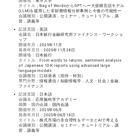
開催地：
東洋大学
タイトル：
Bag of WordsからGPTへー大規模言語モデル
(LLM)を援用した非財務情報分析事例と今後の可能性ー
会議種別：
公開講演，セミナー，チュートリアル，講
習，講義等
記述言語：
英語
会議名：
日本銀行金融研究所ファイナンス・ワークショ
ップ
開催年月：
2025年11月
発表年月日：
2025年11月28日
開催地：
日本銀行
タイトル：
From words to returns: sentiment analysis
of Japanese 10-K reports using advanced large
language models
会議種別：
口頭発表（招待・特別）
専門分野：
情報通信 / 知能情報学，人文・社会 / 金融、
ファイナンス
記述言語：
日本語
会議名：
応用脳科学アカデミー
国際・国内会議：
国内会議
開催年月：
2025年06月
発表年月日：
2025年06月18日
タイトル：
株式市場の非合理性をデータとAIで考える
会議種別：
公開講演，セミナー，チュートリアル，講
習，講義等