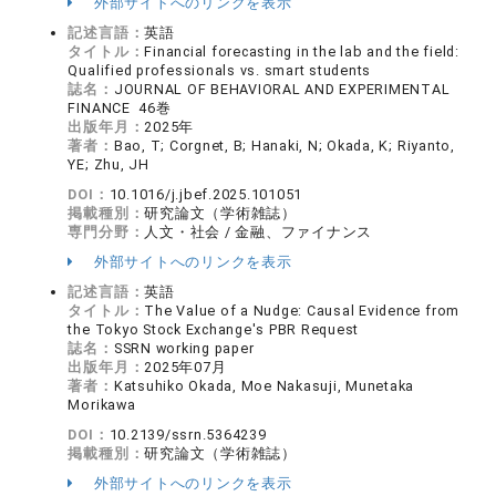
外部サイトへのリンクを表示
記述言語：
英語
タイトル：
Financial forecasting in the lab and the field:
Qualified professionals vs. smart students
誌名：
JOURNAL OF BEHAVIORAL AND EXPERIMENTAL
FINANCE 46巻
出版年月：
2025年
著者：
Bao, T; Corgnet, B; Hanaki, N; Okada, K; Riyanto,
YE; Zhu, JH
DOI：
10.1016/j.jbef.2025.101051
掲載種別：
研究論文（学術雑誌）
専門分野：
人文・社会 / 金融、ファイナンス
外部サイトへのリンクを表示
記述言語：
英語
タイトル：
The Value of a Nudge: Causal Evidence from
the Tokyo Stock Exchange's PBR Request
誌名：
SSRN working paper
出版年月：
2025年07月
著者：
Katsuhiko Okada, Moe Nakasuji, Munetaka
Morikawa
DOI：
10.2139/ssrn.5364239
掲載種別：
研究論文（学術雑誌）
外部サイトへのリンクを表示