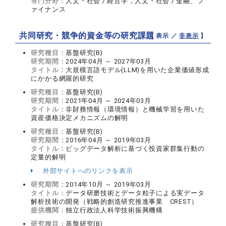
専門分野：
人文・社会 / 経営学，人文・社会 / 金融、フ
ァイナンス
共同研究・競争的資金等の研究課題
【 表示 ／
非表示
】
研究種目：
基盤研究(B)
研究期間：
2024年04月 ～ 2027年03月
タイトル：
大規模言語モデル(LLM)を用いた企業価値形成
にかかる網羅的研究
研究種目：
基盤研究(B)
研究期間：
2021年04月 ～ 2024年03月
タイトル：
非財務情報（環境情報）と機械学習を用いた
資産価格決定メカニズムの解明
研究種目：
基盤研究(B)
研究期間：
2016年04月 ～ 2019年03月
タイトル：
ビッグデータ解析に基づく投資家群集行動の
定量的解明
外部サイトへのリンクを表示
研究期間：
2014年10月 ～ 2019年03月
タイトル：
データ研磨技術とデータ粒子による実データ
解析技術の開発（戦略的創造研究推進事業 CREST）
提供機関：
独立行政法人科学技術振興機構
研究種目：
基盤研究(B)