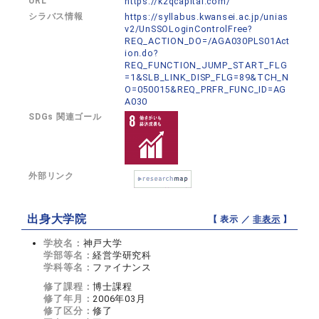
URL
https://k2qcapital.com/
シラバス情報
https://syllabus.kwansei.ac.jp/unias
v2/UnSSOLoginControlFree?
REQ_ACTION_DO=/AGA030PLS01Act
ion.do?
REQ_FUNCTION_JUMP_START_FLG
=1&SLB_LINK_DISP_FLG=89&TCH_N
O=050015&REQ_PRFR_FUNC_ID=AG
A030
SDGs 関連ゴール
外部リンク
出身大学院
【 表示 ／
非表示
】
学校名：
神戸大学
学部等名：
経営学研究科
学科等名：
ファイナンス
修了課程：
博士課程
修了年月：
2006年03月
修了区分：
修了