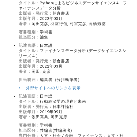
タイトル：
Pythonによるビジネスデータサイエンス4 フ
ァイナンスデータ分析
出版者・発行元：
朝倉書店
出版年月：
2022年03月
著者：
岡田克彦, 羽室行信, 村宮克彦, 高橋秀徳
著書種別：
学術書
担当区分：
編集
記述言語：
日本語
タイトル：
ファイナンスデータ分析 (データサイエンスシ
リーズ４）
出版者・発行元：
朝倉書店
出版年月：
2022年03月
著者：
岡田, 克彦
担当範囲：
編集者（分担執筆者）
外部サイトへのリンクを表示
記述言語：
日本語
タイトル：
行動経済学の現在と未来
出版者・発行元：
日本評論社
出版年月：
2019年09月
著者：
依田高典, 岡田克彦
著書種別：
学術書
担当区分：
共編者(共編著者)
専門分野：
人文・社会 / 金融、ファイナンス，人文・社