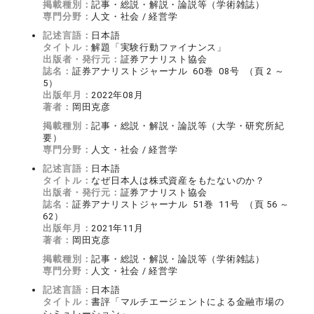
掲載種別：
記事・総説・解説・論説等（学術雑誌）
専門分野：
人文・社会 / 経営学
記述言語：
日本語
タイトル：
解題「実験行動ファイナンス」
出版者・発行元：
証券アナリスト協会
誌名：
証券アナリストジャーナル 60巻 08号 （頁 2 ～
5）
出版年月：
2022年08月
著者：
岡田克彦
掲載種別：
記事・総説・解説・論説等（大学・研究所紀
要）
専門分野：
人文・社会 / 経営学
記述言語：
日本語
タイトル：
なぜ日本人は株式資産をもたないのか？
出版者・発行元：
証券アナリスト協会
誌名：
証券アナリストジャーナル 51巻 11号 （頁 56 ～
62）
出版年月：
2021年11月
著者：
岡田克彦
掲載種別：
記事・総説・解説・論説等（学術雑誌）
専門分野：
人文・社会 / 経営学
記述言語：
日本語
タイトル：
書評「マルチエージェントによる金融市場の
シミュレーション」