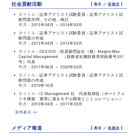
社会貢献活動
【 表示 ／
非表示
】
タイトル：
証券アナリスト試験委員：証券アナリスト試
験問題作問，その他，検討
年月：
2013年04月 ～ 2014年03月
タイトル：
証券アナリスト試験委員：証券アナリスト試
験問題の作成
年月：
2012年04月 ～ 2013年03月
タイトル：
CEO/CIO：投資顧問会社（株）Magne-Max
Capital Management （財務省近畿財務局登録番号351
号）代表
年月：
2011年06月 ～ 2020年03月
タイトル：
証券アナリスト試験委員：証券アナリスト試
験問題の作成
年月：
2010年10月
タイトル：
IZ Management 社 代表取締役（ポートフォ
リオ構築、運用に係るモデル開発とシミュレーション）
年月：
2010年04月 ～ 2011年03月
全件表示 >>
メディア報道
【 表示 ／
非表示
】