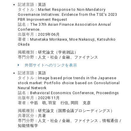
記述言語：
英語
タイトル：
Market Response to Non-Mandatory
Governance Initiatives: Evidence from the TSE's 2023
PBR Improvement Request
誌名：
The 37th Asian Finance Association Annual
Conference.
出版年月：
2025年06月
著者：
Munetaka Morikawa, Moe Nakasuji, Katsuhiko
Okada
掲載種別：
研究論文（学術雑誌）
専門分野：
人文・社会 / 金融、ファイナンス
外部サイトへのリンクを表示
記述言語：
英語
タイトル：
Image based price trends in the Japanese
stock market: Portfolio choice based on Convolutional
Neural Network
誌名：
Behavioral Economics Conference, Proceedings
出版年月：
2022年11月
著者：
中筋 萌, 羽室 行信, 岡田 克彦
掲載種別：
研究論文（国際会議プロシーディングス）
共著区分：
共著
専門分野：
人文・社会 / 金融、ファイナンス，情報通信 /
知能情報学