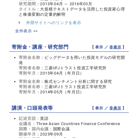
研究期間：
2013年04月 ～ 2016年03月
タイトル：
大規模テキストデータを活用した投資家心理
と株価変動の定量的解明
外部サイトへのリンクを表示
全件表示 >>
寄附金・講座・研究部門
【 表示 ／
非表示
】
寄附金名称：
ビッグデータを用いた投資モデルの研究開
発
寄附者名称：
三菱UFJトラスト投資工学研究所
寄附年月：
2015年04月（年月日）
寄附金名称：
株式センチメント分析に関する研究
寄附者名称：
三菱UFJトラスト投資工学研究所
寄附年月：
2014年05月（年月日）
講演・口頭発表等
【 表示 ／
非表示
】
記述言語：
英語
会議名：
Three Asian Countries Finance Conference
国際・国内会議：
国際会議
開催年月：
2025年09月