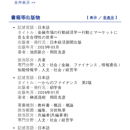
全件表示 >>
書籍等出版物
【 表示 ／
非表示
】
記述言語：
日本語
タイトル：
金融市場の行動経済学ー行動とマーケットに
見る非合理性の世界ー
出版者・発行元：
日本経済新聞出版
出版年月：
2025年03月
著者：
池田新介・岡田克彦
担当区分：
共著
専門分野：
人文・社会 / 金融、ファイナンス，情報通信 /
知能情報学，人文・社会 / 経営学
記述言語：
日本語
タイトル：
一からのファイナンス 第2版
出版者・発行元：
碩学舎
出版年月：
2026年01月
著者：
榊原茂樹 岡田克彦
著書種別：
教科書・概説・概論
担当範囲：
編集、分担執筆
担当区分：
共編者(共編著者)
専門分野：
人文・社会 / 経営学
記述言語：
日本語