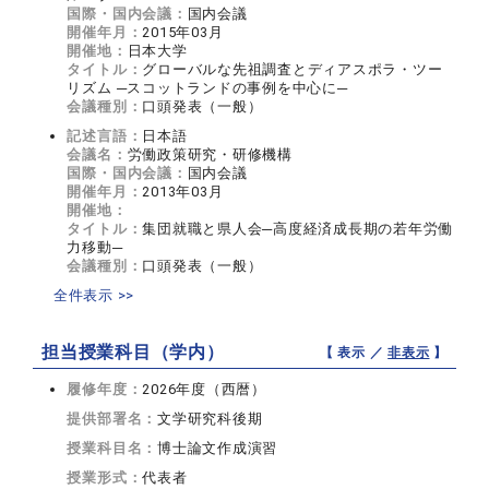
国際・国内会議：
国内会議
開催年月：
2015年03月
開催地：
日本大学
タイトル：
グローバルな先祖調査とディアスポラ・ツー
リズム ─スコットランドの事例を中心に─
会議種別：
口頭発表（一般）
記述言語：
日本語
会議名：
労働政策研究・研修機構
国際・国内会議：
国内会議
開催年月：
2013年03月
開催地：
タイトル：
集団就職と県人会─高度経済成長期の若年労働
力移動─
会議種別：
口頭発表（一般）
全件表示 >>
担当授業科目（学内）
【 表示 ／
非表示
】
履修年度：
2026年度（西暦）
提供部署名：
文学研究科後期
授業科目名：
博士論文作成演習
授業形式：
代表者