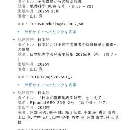
タイトル：
奄美群島からの集団就職
誌名：
地理科学 80巻 2号 （頁 58 ～ 82）
出版年月：
2025年05月
著者：
山口 覚
DOI：
10.20630/chirikagaku.80.2_58
外部サイトへのリンクを表示
記述言語：
日本語
タイトル：
日本における若年労働者の就職移動と都市へ
の影響
誌名：
日本地理学会発表要旨集 2025s巻 0号 （頁 7 ～
）
出版年月：
2025年
著者：
山口 覚
DOI：
10.14866/ajg.2025s.0_7
外部サイトへのリンクを表示
記述言語：
日本語
タイトル：
『日本の都市地理学研究』をこえて
誌名：
E-journal GEO 20巻 2号 （頁 445 ～ 447）
出版年月：
2025年
著者：
阿部 和俊, 兼子 純, 西山 弘泰, 小泉 諒, 香川 貴志,
山口 覚, 竹中 克行, 田中 健作, 谷本 涼, 熊野 貴文, 秋元 菜
摘