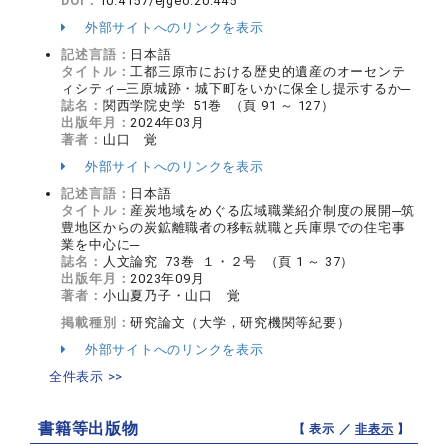
DOI：
10.4157/ejgeo.20.445
外部サイトへのリンクを表示
記述言語：
日本語
タイトル：
工都三原市における歴史的遺産のオーセンテ
ィシティ─三原城跡・城下町をいかに保全し提示するか─
誌名：
関西学院史学 51巻 （頁 91 ～ 127）
出版年月：
2024年03月
著者：
山口 覚
外部サイトへのリンクを表示
記述言語：
日本語
タイトル：
産炭地域をめぐる広域職業紹介制度の展開─筑
豊地区からの炭鉱離職者の移転就職と兵庫県での住宅事
業を中心に─
誌名：
人文論究 73巻 １・２号 （頁 1 ～ 37）
出版年月：
2023年09月
著者：
小山夏乃子・山口 覚
掲載種別：
研究論文（大学，研究機関等紀要）
外部サイトへのリンクを表示
全件表示 >>
書籍等出版物
【 表示 ／
非表示
】