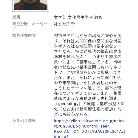
所属
文学部 文化歴史学科 教授
研究分野・キーワー
社会地理学
ド
教育研究内容
都市民の生活やその場所に関心があ
り、それは人間関係の空間的な展開
を考える社会地理学の基本的なテー
マとなる。特に近現代の都市は農山
漁村を離れた人々、つまり出郷者の
集中によって都市化している。出郷
者は移住先の都市空間においてネッ
トワークや場所をいかに形成してき
たか。また、それによって都市社会
や都市空間はいかに変容したのか。
こうしたテーマを通じて、都市の現
在について考えている。また、集団
就職のような移動形態，先祖調査
（genealogy）の展開．都市形態の変
化（たとえば超高層住宅の増加）な
どにも関心がある。
シラバス情報
https://syllabus.kwansei.ac.jp/unias
v2/UnSSOLoginControlFree?
REQ_ACTION_DO=/AGA030PLS01Act
ion.do?