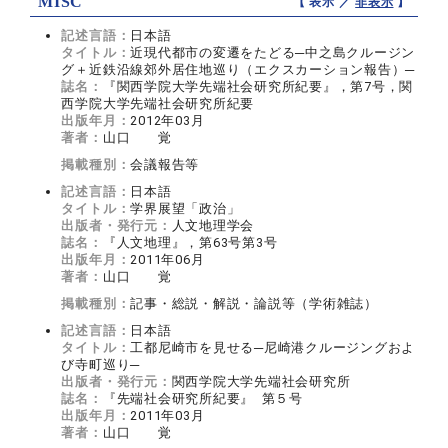
MISC
【 表示 ／
非表示
】
記述言語：
日本語
タイトル：
近現代都市の変遷をたどる─中之島クルージン
グ＋近鉄沿線郊外居住地巡り（エクスカーション報告）─
誌名：
『関西学院大学先端社会研究所紀要』，第7号，関
西学院大学先端社会研究所紀要
出版年月：
2012年03月
著者：
山口 覚
掲載種別：
会議報告等
記述言語：
日本語
タイトル：
学界展望「政治」
出版者・発行元：
人文地理学会
誌名：
『人文地理』，第63号第3号
出版年月：
2011年06月
著者：
山口 覚
掲載種別：
記事・総説・解説・論説等（学術雑誌）
記述言語：
日本語
タイトル：
工都尼崎市を見せる─尼崎港クルージングおよ
び寺町巡り─
出版者・発行元：
関西学院大学先端社会研究所
誌名：
『先端社会研究所紀要』 第５号
出版年月：
2011年03月
著者：
山口 覚