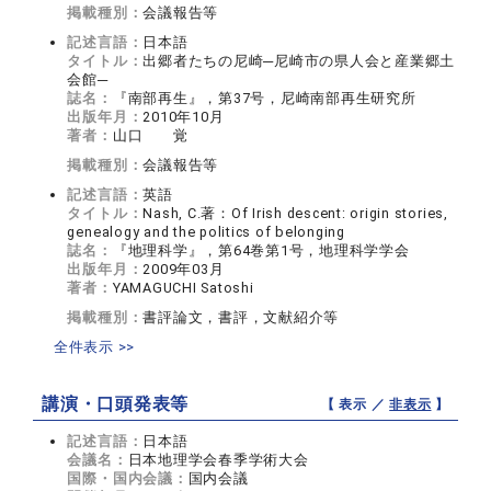
掲載種別：
会議報告等
記述言語：
日本語
タイトル：
出郷者たちの尼崎─尼崎市の県人会と産業郷土
会館─
誌名：
『南部再生』，第37号，尼崎南部再生研究所
出版年月：
2010年10月
著者：
山口 覚
掲載種別：
会議報告等
記述言語：
英語
タイトル：
Nash, C.著：Of Irish descent: origin stories,
genealogy and the politics of belonging
誌名：
『地理科学』，第64巻第1号，地理科学学会
出版年月：
2009年03月
著者：
YAMAGUCHI Satoshi
掲載種別：
書評論文，書評，文献紹介等
全件表示 >>
講演・口頭発表等
【 表示 ／
非表示
】
記述言語：
日本語
会議名：
日本地理学会春季学術大会
国際・国内会議：
国内会議