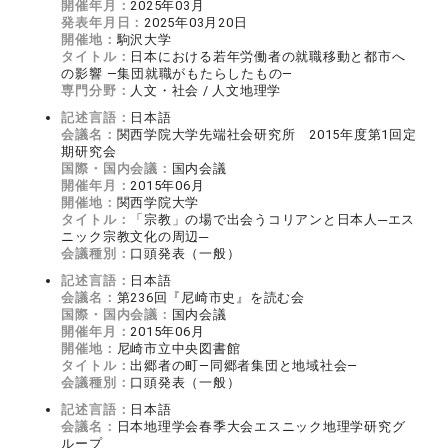
開催年月：
2025年03月
発表年月日：
2025年03月20日
開催地：
駒沢大学
タイトル：
日本における若年労働者の就職移動と都市へ
の影響 ―集団就職がもたらしたもの―
専門分野：
人文・社会 / 人文地理学
記述言語：
日本語
会議名：
関西学院大学先端社会研究所 2015年度第1回定
期研究会
国際・国内会議：
国内会議
開催年月：
2015年06月
開催地：
関西学院大学
タイトル：
「宗教」の場で出会うコリアンと日本人─エス
ニック宗教文化の周辺─
会議種別：
口頭発表（一般）
記述言語：
日本語
会議名：
第236回『尼崎市史』を読む会
国際・国内会議：
国内会議
開催年月：
2015年06月
開催地：
尼崎市立中央図書館
タイトル：
出郷者の町―同郷者集団と地域社会―
会議種別：
口頭発表（一般）
記述言語：
日本語
会議名：
日本地理学会春季大会エスニック地理学研究グ
ループ