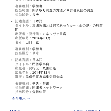
著書種別：
学術書
担当範囲：
聞き取り調査の方法／同郷者集団の調査
担当区分：
共著
記述言語：
日本語
タイトル：
集団就職とは何であったか─〈金の卵〉の時空
間─
出版者・発行元：
ミネルヴァ書房
出版年月：
2016年01月
著者：
山口 覚
著書種別：
学術書
担当区分：
単著
記述言語：
日本語
タイトル：
民俗学事典
出版者・発行元：
丸善出版
出版年月：
2014年12月
著者：
民俗学事典編集委員会編
著書種別：
事典・辞書
担当範囲：
同郷者ネットワーク
担当区分：
分担執筆
全件表示 >>