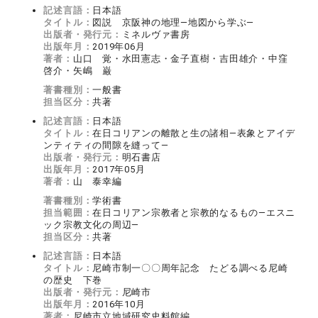
記述言語：
日本語
タイトル：
図説 京阪神の地理—地図から学ぶ—
出版者・発行元：
ミネルヴァ書房
出版年月：
2019年06月
著者：
山口 覚・水田憲志・金子直樹・吉田雄介・中窪
啓介・矢嶋 巌
著書種別：
一般書
担当区分：
共著
記述言語：
日本語
タイトル：
在日コリアンの離散と生の諸相―表象とアイデ
ンティティの間隙を縫って―
出版者・発行元：
明石書店
出版年月：
2017年05月
著者：
山 泰幸編
著書種別：
学術書
担当範囲：
在日コリアン宗教者と宗教的なるもの―エスニ
ック宗教文化の周辺―
担当区分：
共著
記述言語：
日本語
タイトル：
尼崎市制一〇〇周年記念 たどる調べる尼崎
の歴史 下巻
出版者・発行元：
尼崎市
出版年月：
2016年10月
著者：
尼崎市立地域研究史料館編