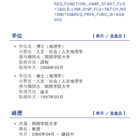
REQ_FUNCTION_JUMP_START_FLG
=1&SLB_LINK_DISP_FLG=5&TCH_NO
=000150&REQ_PRFR_FUNC_ID=AGA
030
学位
【 表示 ／
非表示
】
学位名：
博士（地理学）
分野名：
人文・社会 / 人文地理学
授与機関名：
関西学院大学
取得方法：
課程
取得年月：
2006年03月
学位名：
修士（地理学）
分野名：
人文・社会 / 人文地理学
授与機関名：
関西学院大学
取得方法：
論文
取得年月：
1997年03月
経歴
【 表示 ／
非表示
】
所属：
関西学院大学
職名：
教授
年月：
2000年04月 ～ 継続中