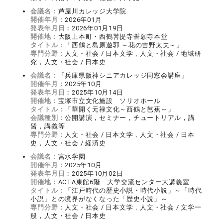
会議名：
芦屋川カレッジ大学院
開催年月：
2026年01月
発表年月日：
2026年01月19日
開催地：
大阪上本町・西鶴菩提寺誓願寺本堂
タイトル：
「西鶴と島原遊郭 ～花の吉野太夫～」
専門分野：
人文・社会 / 日本文学，人文・社会 / 地域研
究，人文・社会 / 日本史
会議名：
「兵庫県阪神シニアカレッジ同窓会講座」
開催年月：
2025年10月
発表年月日：
2025年10月14日
開催地：
宝塚市立文化施設 ソリオホール
タイトル：
「華開く元禄文化～西鶴と芭蕉～」
会議種別：
公開講演，セミナー，チュートリアル，講
習，講義等
専門分野：
人文・社会 / 日本文学，人文・社会 / 日本
史，人文・社会 / 経済史
会議名：
宮水学園
開催年月：
2025年10月
発表年月日：
2025年10月02日
開催地：
ACTA東館6階 大学交流センター大講義室
タイトル：
「江戸時代の歴史小説・時代小説」～「時代
小説」との境界がなくなった「歴史小説」～
専門分野：
人文・社会 / 日本文学，人文・社会 / 文学一
般，人文・社会 / 日本史