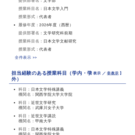
提供部署名：
文学部
授業科目名：
日本文学入門
授業形式：
代表者
履修年度：
2026年度（西暦）
提供部署名：
文学研究科前期
授業科目名：
日本文学文献研究
授業形式：
代表者
全件表示 >>
担当経験のある授業科目（学内・学
【 表示 ／
非表示
】
外）
科目：
日本文学特殊講義
機関名：
関西学院大学大学院
科目：
近世文学研究
機関名：
武庫川女子大学
科目：
近世文学講読
機関名：
甲南大学
科目：
日本文学特殊講義
機関名：
関西学院大学