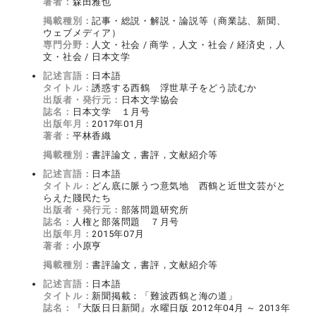
著者：
森田雅也
掲載種別：
記事・総説・解説・論説等（商業誌、新聞、
ウェブメディア）
専門分野：
人文・社会 / 商学，人文・社会 / 経済史，人
文・社会 / 日本文学
記述言語：
日本語
タイトル：
誘惑する西鶴 浮世草子をどう読むか
出版者・発行元：
日本文学協会
誌名：
日本文学 １月号
出版年月：
2017年01月
著者：
平林香織
掲載種別：
書評論文，書評，文献紹介等
記述言語：
日本語
タイトル：
どん底に脈うつ意気地 西鶴と近世文芸がと
らえた賤民たち
出版者・発行元：
部落問題研究所
誌名：
人権と部落問題 ７月号
出版年月：
2015年07月
著者：
小原亨
掲載種別：
書評論文，書評，文献紹介等
記述言語：
日本語
タイトル：
新聞掲載：「難波西鶴と海の道」
誌名：
『大阪日日新聞』水曜日版 2012年04月 ～ 2013年