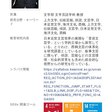
所属
文学部 文学言語学科 教授
研究分野・キーワー
上方文学, 伝統芸能, 俳諧, 文芸学, 日
ド
本近世文学, 海洋文化, 西鶴, 上方文学,
伝統芸能, 俳諧, 文芸学, 日本近世文学,
海洋文化, 西鶴
教育研究内容
日本近世文芸世界の展開を「受容文
芸学」という学的立場から探究して
いる。とりわけ、西鶴文芸の体系化
を研究課題としているが、叙事文芸
に限らず、俳諧、芸能などの文芸環
境・社会的背景をも含めた総合的な
視野からの研究を行っている。
シラバス情報
https://syllabus.kwansei.ac.jp/unias
v2/UnSSOLoginControlFree?
REQ_ACTION_DO=/AGA030PLS01Act
ion.do?
REQ_FUNCTION_JUMP_START_FLG
=1&SLB_LINK_DISP_FLG=683&TCH_
NO=910060&REQ_PRFR_FUNC_ID=A
GA030
SDGs 関連ゴール