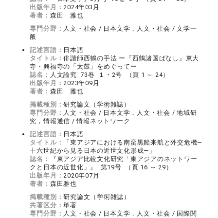
出版年月：
2024年03月
著者：
森田 雅也
専門分野：
人文・社会 / 日本文学，人文・社会 / 文学一
般
記述言語：
日本語
タイトル：
俳諧師西鶴の手法 ー『西鶴諸国ばなし』東大
寺・興福寺の「太鼓」をめぐってー
誌名：
人文論究 73巻 １・2号 （頁 1 ～ 24）
出版年月：
2023年09月
著者：
森田 雅也
掲載種別：
研究論文（学術雑誌）
専門分野：
人文・社会 / 日本文学，人文・社会 / 地域研
究，情報通信 / 情報ネットワーク
記述言語：
日本語
タイトル：
「東アジアにおける南蛮黒船来航と外交危機―
十六世紀から見る日本の近世文化形成―」
誌名：
『東アジア比較文化研究「東アジアのネットワー
クと日本の近世化」』 第19号 （頁 16 ～ 29）
出版年月：
2020年07月
著者：
森田雅也
掲載種別：
研究論文（学術雑誌）
共著区分：
単著
専門分野：
人文・社会 / 日本文学，人文・社会 / 国際関