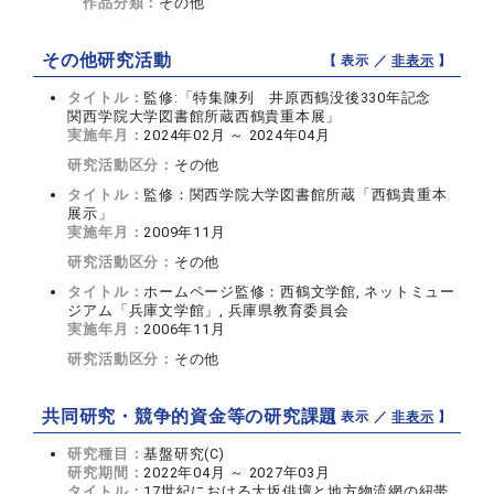
作品分類：
その他
その他研究活動
【 表示 ／
非表示
】
タイトル：
監修:「特集陳列 井原西鶴没後330年記念
関西学院大学図書館所蔵西鶴貴重本展」
実施年月：
2024年02月 ～ 2024年04月
研究活動区分：
その他
タイトル：
監修：関西学院大学図書館所蔵「西鶴貴重本
展示」
実施年月：
2009年11月
研究活動区分：
その他
タイトル：
ホームページ監修：西鶴文学館, ネットミュー
ジアム「兵庫文学館」, 兵庫県教育委員会
実施年月：
2006年11月
研究活動区分：
その他
共同研究・競争的資金等の研究課題
【 表示 ／
非表示
】
研究種目：
基盤研究(C)
研究期間：
2022年04月 ～ 2027年03月
タイトル：
17世紀における大坂俳壇と地方物流網の紐帯