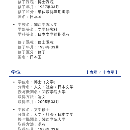
修了課程：
博士課程
修了年月：
1987年03月
修了区分：
単位取得満期退学
国名：
日本国
学校名：
関西学院大学
学部等名：
文学研究科
学科等名：
日本文学前期課程
修了課程：
修士課程
修了年月：
1984年03月
修了区分：
修了
国名：
日本国
学位
【 表示 ／
非表示
】
学位名：
博士（文学）
分野名：
人文・社会 / 日本文学
授与機関名：
関西学院大学
取得方法：
論文
取得年月：
2005年03月
学位名：
文学修士
分野名：
人文・社会 / 日本文学
授与機関名：
関西学院大学
取得方法：
課程
取得年月：
1984年03月