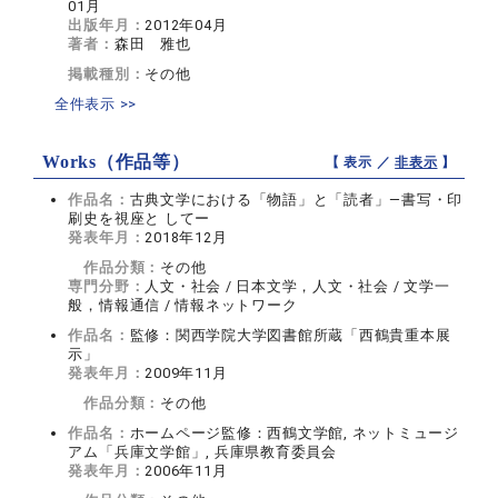
01月
出版年月：
2012年04月
著者：
森田 雅也
掲載種別：
その他
全件表示 >>
Works（作品等）
【 表示 ／
非表示
】
作品名：
古典文学における「物語」と「読者」―書写・印
刷史を視座と してー
発表年月：
2018年12月
作品分類：
その他
専門分野：
人文・社会 / 日本文学，人文・社会 / 文学一
般，情報通信 / 情報ネットワーク
作品名：
監修：関西学院大学図書館所蔵「西鶴貴重本展
示」
発表年月：
2009年11月
作品分類：
その他
作品名：
ホームページ監修：西鶴文学館, ネットミュージ
アム「兵庫文学館」, 兵庫県教育委員会
発表年月：
2006年11月