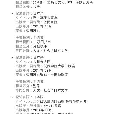
担当範囲：
第４部「交易と文化」01「海賊と海商
担当区分：
共著
記述言語：
日本語
タイトル：
浮世草子大事典
出版者・発行元：
笠間書院
出版年月：
2017年10月
著者：
森田雅也
著書種別：
学術書
担当範囲：
11項目担当
担当区分：
分担執筆
専門分野：
人文・社会 / 日本文学
記述言語：
日本語
タイトル：
古川柳入門
出版者・発行元：
関西学院大学出版会
出版年月：
2017年09月
著者：
森田雅也監修・吉田健剛著
著書種別：
学術書
担当区分：
監修
専門分野：
人文・社会 / 日本文学
記述言語：
日本語
タイトル：
ことばの魔術師西鶴 矢数俳諧再考
出版者・発行元：
ひつじ書房
出版年月：
2016年11月