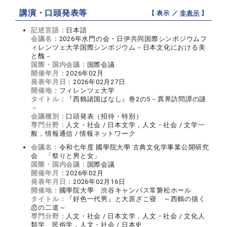
講演・口頭発表等
【 表示 ／
非表示
】
記述言語：
日本語
会議名：
2026年水門の会・日伊共同国際シンポジウムフ
ィレンツェ大学国際シンポジウム－日本文化における美
と醜－
国際・国内会議：
国際会議
開催年月：
2026年02月
発表年月日：
2026年02月27日
開催地：
フィレンツェ大学
タイトル：
『西鶴諸国ばなし』巻2の5－異界訪問譚の謎
－
会議種別：
口頭発表（招待・特別）
専門分野：
人文・社会 / 日本文学，人文・社会 / 文学一
般，情報通信 / 情報ネットワーク
会議名：
令和七年度 國學院大學 古典文化学事業公開研究
会 「祭りと男と女」
国際・国内会議：
国際会議
開催年月：
2026年02月
発表年月日：
2026年02月16日
開催地：
國學院大學 渋谷キャンパス常磐松ホール
タイトル：
『好色一代男』と大原ざこ寝 ～西鶴の描く
恋の二道～
専門分野：
人文・社会 / 日本文学，人文・社会 / 文化人
類学、民俗学，人文・社会 / 日本史