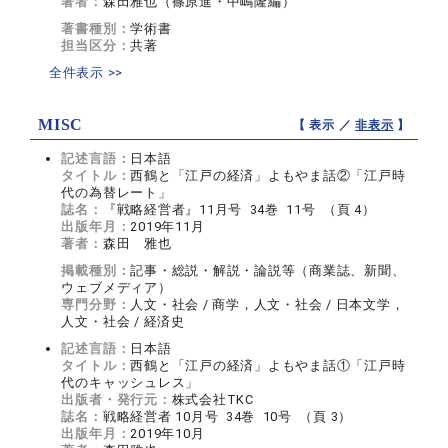
著者：
森田雅也（篠原進・中嶋隆編）
著書種別：
学術書
担当区分：
共著
全件表示 >>
MISC
【 表示 ／
非表示
】
記述言語：
日本語
タイトル：
西鶴と「江戸の経済」よもやま話②「江戸時
代の為替レート」
誌名：
『戦略経営者』11月号 34巻 11号 （頁 4）
出版年月：
2019年11月
著者：
森田 雅也
掲載種別：
記事・総説・解説・論説等（商業誌、新聞、
ウェブメディア）
専門分野：
人文・社会 / 商学，人文・社会 / 日本文学，
人文・社会 / 経済史
記述言語：
日本語
タイトル：
西鶴と「江戸の経済」よもやま話①「江戸時
代のキャッシュレス」
出版者・発行元：
株式会社TKC
誌名：
戦略経営者 10月号 34巻 10号 （頁 3）
出版年月：
2019年10月