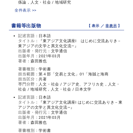
係論，人文・社会 / 地域研究
全件表示 >>
書籍等出版物
【 表示 ／
非表示
】
記述言語：
日本語
タイトル：
『東アジア文化講座Ⅰ はじめに交流ありき－
東アジアの文学と異文化交流―』
出版者・発行元：
文学通信
出版年月：
2021年03月
著者：
森田雅也
著書種別：
学術書
担当範囲：
第４部「交易と文化」01「海賊と海商
担当区分：
共著
専門分野：
人文・社会 / アジア史、アフリカ史，人文・
社会 / 地域研究，人文・社会 / 日本文学
記述言語：
日本語
タイトル：
『東アジア文化講座Ⅰ はじめに交流ありき－東
アジアの文学と異文化交流―』
出版者・発行元：
文学通信
出版年月：
2021年03月
著者：
森田雅也
著書種別：
学術書