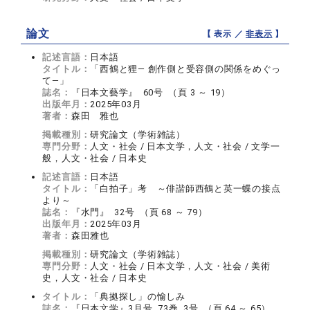
論文
【 表示 ／
非表示
】
記述言語：
日本語
タイトル：
「西鶴と狸― 創作側と受容側の関係をめぐっ
て―」
誌名：
『日本文藝学』 60号 （頁 3 ～ 19）
出版年月：
2025年03月
著者：
森田 雅也
掲載種別：
研究論文（学術雑誌）
専門分野：
人文・社会 / 日本文学，人文・社会 / 文学一
般，人文・社会 / 日本史
記述言語：
日本語
タイトル：
「白拍子」考 ～俳諧師西鶴と英一蝶の接点
より～
誌名：
『水門』 32号 （頁 68 ～ 79）
出版年月：
2025年03月
著者：
森田雅也
掲載種別：
研究論文（学術雑誌）
専門分野：
人文・社会 / 日本文学，人文・社会 / 美術
史，人文・社会 / 日本史
タイトル：
「典拠探し」の愉しみ
誌名：
『日本文学』3月号 73巻 3号 （頁 64 ～ 65）