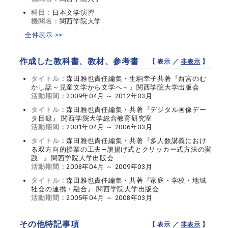
科目：
日本文学演習
機関名：
関西学院大学
全件表示 >>
作成した教科書、教材、参考書
【 表示 ／
非表示
】
タイトル：
森田雅也責任編集・生駒幸子共著『西宮のむ
かし話～児童文学から文学へ～』関西学院大学出版会
活動期間：
2009年04月 ～ 2012年03月
タイトル：
森田雅也責任編集・共著『デジタル画像デー
タ目録』 関西学院大学総合教育研究室
活動期間：
2001年04月 ～ 2006年03月
タイトル：
森田雅也責任編集・共著『多人数講義におけ
る双方向的授業の工夫―旗揚げ式とクリッカー式方法の実
践―』関西学院大学出版会
活動期間：
2008年04月 ～ 2009年03月
タイトル：
森田雅也責任編集・共著『家庭・学校・地域
社会の連携・融合』 関西学院大学出版会
活動期間：
2005年04月 ～ 2008年03月
その他特記事項
【 表示 ／
非表示
】