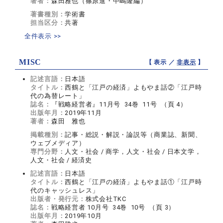
著者：
森田雅也（篠原進・中嶋隆編）
著書種別：
学術書
担当区分：
共著
全件表示 >>
MISC
【 表示 ／
非表示
】
記述言語：
日本語
タイトル：
西鶴と「江戸の経済」よもやま話②「江戸時
代の為替レート」
誌名：
『戦略経営者』11月号 34巻 11号 （頁 4）
出版年月：
2019年11月
著者：
森田 雅也
掲載種別：
記事・総説・解説・論説等（商業誌、新聞、
ウェブメディア）
専門分野：
人文・社会 / 商学，人文・社会 / 日本文学，
人文・社会 / 経済史
記述言語：
日本語
タイトル：
西鶴と「江戸の経済」よもやま話①「江戸時
代のキャッシュレス」
出版者・発行元：
株式会社TKC
誌名：
戦略経営者 10月号 34巻 10号 （頁 3）
出版年月：
2019年10月