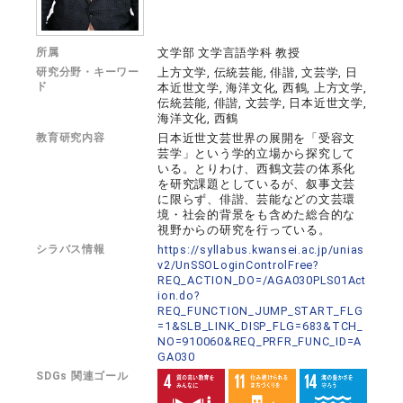
所属
文学部 文学言語学科 教授
研究分野・キーワー
上方文学, 伝統芸能, 俳諧, 文芸学, 日
ド
本近世文学, 海洋文化, 西鶴, 上方文学,
伝統芸能, 俳諧, 文芸学, 日本近世文学,
海洋文化, 西鶴
教育研究内容
日本近世文芸世界の展開を「受容文
芸学」という学的立場から探究して
いる。とりわけ、西鶴文芸の体系化
を研究課題としているが、叙事文芸
に限らず、俳諧、芸能などの文芸環
境・社会的背景をも含めた総合的な
視野からの研究を行っている。
シラバス情報
https://syllabus.kwansei.ac.jp/unias
v2/UnSSOLoginControlFree?
REQ_ACTION_DO=/AGA030PLS01Act
ion.do?
REQ_FUNCTION_JUMP_START_FLG
=1&SLB_LINK_DISP_FLG=683&TCH_
NO=910060&REQ_PRFR_FUNC_ID=A
GA030
SDGs 関連ゴール