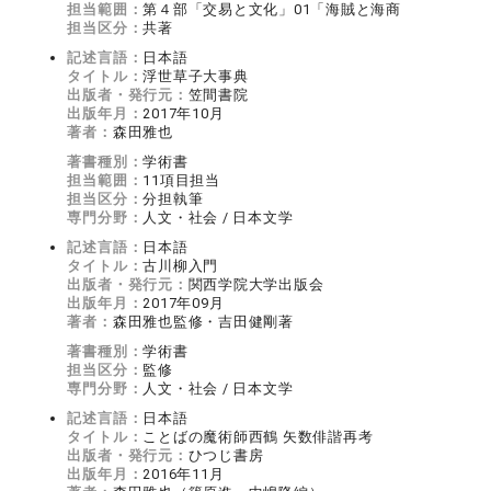
担当範囲：
第４部「交易と文化」01「海賊と海商
担当区分：
共著
記述言語：
日本語
タイトル：
浮世草子大事典
出版者・発行元：
笠間書院
出版年月：
2017年10月
著者：
森田雅也
著書種別：
学術書
担当範囲：
11項目担当
担当区分：
分担執筆
専門分野：
人文・社会 / 日本文学
記述言語：
日本語
タイトル：
古川柳入門
出版者・発行元：
関西学院大学出版会
出版年月：
2017年09月
著者：
森田雅也監修・吉田健剛著
著書種別：
学術書
担当区分：
監修
専門分野：
人文・社会 / 日本文学
記述言語：
日本語
タイトル：
ことばの魔術師西鶴 矢数俳諧再考
出版者・発行元：
ひつじ書房
出版年月：
2016年11月