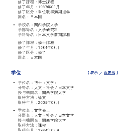
修了課程：
博士課程
修了年月：
1987年03月
修了区分：
単位取得満期退学
国名：
日本国
学校名：
関西学院大学
学部等名：
文学研究科
学科等名：
日本文学前期課程
修了課程：
修士課程
修了年月：
1984年03月
修了区分：
修了
国名：
日本国
学位
【 表示 ／
非表示
】
学位名：
博士（文学）
分野名：
人文・社会 / 日本文学
授与機関名：
関西学院大学
取得方法：
論文
取得年月：
2005年03月
学位名：
文学修士
分野名：
人文・社会 / 日本文学
授与機関名：
関西学院大学
取得方法：
課程
取得年月：
1984年03月