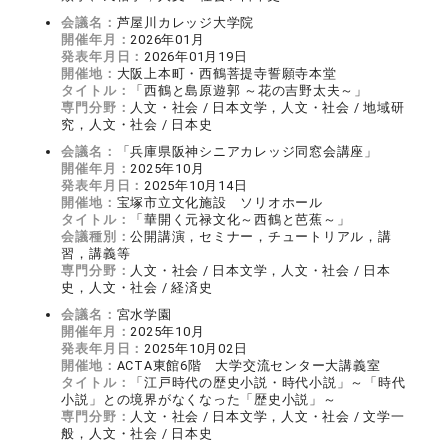
会議名：
芦屋川カレッジ大学院
開催年月：
2026年01月
発表年月日：
2026年01月19日
開催地：
大阪上本町・西鶴菩提寺誓願寺本堂
タイトル：
「西鶴と島原遊郭 ～花の吉野太夫～」
専門分野：
人文・社会 / 日本文学，人文・社会 / 地域研
究，人文・社会 / 日本史
会議名：
「兵庫県阪神シニアカレッジ同窓会講座」
開催年月：
2025年10月
発表年月日：
2025年10月14日
開催地：
宝塚市立文化施設 ソリオホール
タイトル：
「華開く元禄文化～西鶴と芭蕉～」
会議種別：
公開講演，セミナー，チュートリアル，講
習，講義等
専門分野：
人文・社会 / 日本文学，人文・社会 / 日本
史，人文・社会 / 経済史
会議名：
宮水学園
開催年月：
2025年10月
発表年月日：
2025年10月02日
開催地：
ACTA東館6階 大学交流センター大講義室
タイトル：
「江戸時代の歴史小説・時代小説」～「時代
小説」との境界がなくなった「歴史小説」～
専門分野：
人文・社会 / 日本文学，人文・社会 / 文学一
般，人文・社会 / 日本史