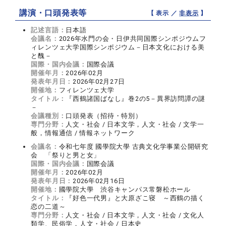
講演・口頭発表等
【 表示 ／
非表示
】
記述言語：
日本語
会議名：
2026年水門の会・日伊共同国際シンポジウムフ
ィレンツェ大学国際シンポジウム－日本文化における美
と醜－
国際・国内会議：
国際会議
開催年月：
2026年02月
発表年月日：
2026年02月27日
開催地：
フィレンツェ大学
タイトル：
『西鶴諸国ばなし』巻2の5－異界訪問譚の謎
－
会議種別：
口頭発表（招待・特別）
専門分野：
人文・社会 / 日本文学，人文・社会 / 文学一
般，情報通信 / 情報ネットワーク
会議名：
令和七年度 國學院大學 古典文化学事業公開研究
会 「祭りと男と女」
国際・国内会議：
国際会議
開催年月：
2026年02月
発表年月日：
2026年02月16日
開催地：
國學院大學 渋谷キャンパス常磐松ホール
タイトル：
『好色一代男』と大原ざこ寝 ～西鶴の描く
恋の二道～
専門分野：
人文・社会 / 日本文学，人文・社会 / 文化人
類学、民俗学，人文・社会 / 日本史