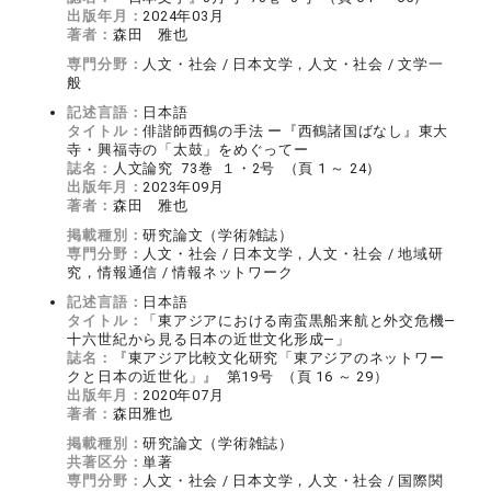
出版年月：
2024年03月
著者：
森田 雅也
専門分野：
人文・社会 / 日本文学，人文・社会 / 文学一
般
記述言語：
日本語
タイトル：
俳諧師西鶴の手法 ー『西鶴諸国ばなし』東大
寺・興福寺の「太鼓」をめぐってー
誌名：
人文論究 73巻 １・2号 （頁 1 ～ 24）
出版年月：
2023年09月
著者：
森田 雅也
掲載種別：
研究論文（学術雑誌）
専門分野：
人文・社会 / 日本文学，人文・社会 / 地域研
究，情報通信 / 情報ネットワーク
記述言語：
日本語
タイトル：
「東アジアにおける南蛮黒船来航と外交危機―
十六世紀から見る日本の近世文化形成―」
誌名：
『東アジア比較文化研究「東アジアのネットワー
クと日本の近世化」』 第19号 （頁 16 ～ 29）
出版年月：
2020年07月
著者：
森田雅也
掲載種別：
研究論文（学術雑誌）
共著区分：
単著
専門分野：
人文・社会 / 日本文学，人文・社会 / 国際関