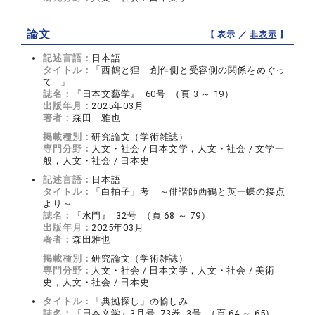
論文
【 表示 ／
非表示
】
記述言語：
日本語
タイトル：
「西鶴と狸― 創作側と受容側の関係をめぐっ
て―」
誌名：
『日本文藝学』 60号 （頁 3 ～ 19）
出版年月：
2025年03月
著者：
森田 雅也
掲載種別：
研究論文（学術雑誌）
専門分野：
人文・社会 / 日本文学，人文・社会 / 文学一
般，人文・社会 / 日本史
記述言語：
日本語
タイトル：
「白拍子」考 ～俳諧師西鶴と英一蝶の接点
より～
誌名：
『水門』 32号 （頁 68 ～ 79）
出版年月：
2025年03月
著者：
森田雅也
掲載種別：
研究論文（学術雑誌）
専門分野：
人文・社会 / 日本文学，人文・社会 / 美術
史，人文・社会 / 日本史
タイトル：
「典拠探し」の愉しみ
誌名：
『日本文学』3月号 73巻 3号 （頁 64 ～ 65）