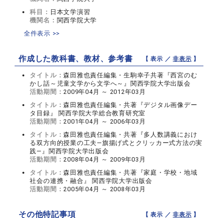
科目：
日本文学演習
機関名：
関西学院大学
全件表示 >>
作成した教科書、教材、参考書
【 表示 ／
非表示
】
タイトル：
森田雅也責任編集・生駒幸子共著『西宮のむ
かし話～児童文学から文学へ～』関西学院大学出版会
活動期間：
2009年04月 ～ 2012年03月
タイトル：
森田雅也責任編集・共著『デジタル画像デー
タ目録』 関西学院大学総合教育研究室
活動期間：
2001年04月 ～ 2006年03月
タイトル：
森田雅也責任編集・共著『多人数講義におけ
る双方向的授業の工夫―旗揚げ式とクリッカー式方法の実
践―』関西学院大学出版会
活動期間：
2008年04月 ～ 2009年03月
タイトル：
森田雅也責任編集・共著『家庭・学校・地域
社会の連携・融合』 関西学院大学出版会
活動期間：
2005年04月 ～ 2008年03月
その他特記事項
【 表示 ／
非表示
】