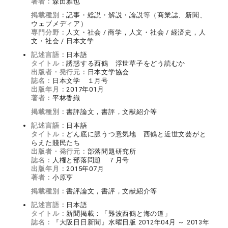
著者：
森田雅也
掲載種別：
記事・総説・解説・論説等（商業誌、新聞、
ウェブメディア）
専門分野：
人文・社会 / 商学，人文・社会 / 経済史，人
文・社会 / 日本文学
記述言語：
日本語
タイトル：
誘惑する西鶴 浮世草子をどう読むか
出版者・発行元：
日本文学協会
誌名：
日本文学 １月号
出版年月：
2017年01月
著者：
平林香織
掲載種別：
書評論文，書評，文献紹介等
記述言語：
日本語
タイトル：
どん底に脈うつ意気地 西鶴と近世文芸がと
らえた賤民たち
出版者・発行元：
部落問題研究所
誌名：
人権と部落問題 ７月号
出版年月：
2015年07月
著者：
小原亨
掲載種別：
書評論文，書評，文献紹介等
記述言語：
日本語
タイトル：
新聞掲載：「難波西鶴と海の道」
誌名：
『大阪日日新聞』水曜日版 2012年04月 ～ 2013年