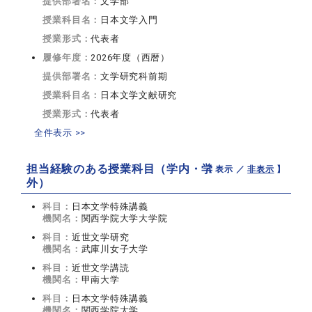
提供部署名：
文学部
授業科目名：
日本文学入門
授業形式：
代表者
履修年度：
2026年度（西暦）
提供部署名：
文学研究科前期
授業科目名：
日本文学文献研究
授業形式：
代表者
全件表示 >>
担当経験のある授業科目（学内・学
【 表示 ／
非表示
】
外）
科目：
日本文学特殊講義
機関名：
関西学院大学大学院
科目：
近世文学研究
機関名：
武庫川女子大学
科目：
近世文学講読
機関名：
甲南大学
科目：
日本文学特殊講義
機関名：
関西学院大学