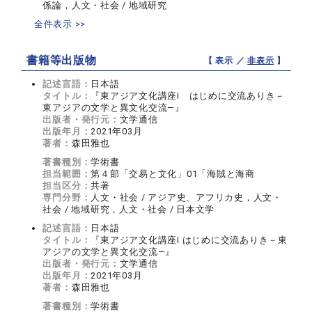
係論，人文・社会 / 地域研究
全件表示 >>
書籍等出版物
【 表示 ／
非表示
】
記述言語：
日本語
タイトル：
『東アジア文化講座Ⅰ はじめに交流ありき－
東アジアの文学と異文化交流―』
出版者・発行元：
文学通信
出版年月：
2021年03月
著者：
森田雅也
著書種別：
学術書
担当範囲：
第４部「交易と文化」01「海賊と海商
担当区分：
共著
専門分野：
人文・社会 / アジア史、アフリカ史，人文・
社会 / 地域研究，人文・社会 / 日本文学
記述言語：
日本語
タイトル：
『東アジア文化講座Ⅰ はじめに交流ありき－東
アジアの文学と異文化交流―』
出版者・発行元：
文学通信
出版年月：
2021年03月
著者：
森田雅也
著書種別：
学術書