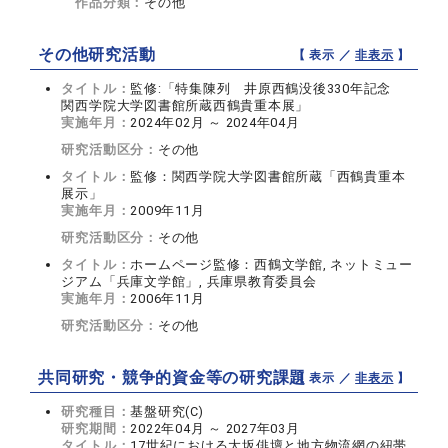
作品分類：
その他
その他研究活動
【 表示 ／
非表示
】
タイトル：
監修:「特集陳列 井原西鶴没後330年記念
関西学院大学図書館所蔵西鶴貴重本展」
実施年月：
2024年02月 ～ 2024年04月
研究活動区分：
その他
タイトル：
監修：関西学院大学図書館所蔵「西鶴貴重本
展示」
実施年月：
2009年11月
研究活動区分：
その他
タイトル：
ホームページ監修：西鶴文学館, ネットミュー
ジアム「兵庫文学館」, 兵庫県教育委員会
実施年月：
2006年11月
研究活動区分：
その他
共同研究・競争的資金等の研究課題
【 表示 ／
非表示
】
研究種目：
基盤研究(C)
研究期間：
2022年04月 ～ 2027年03月
タイトル：
17世紀における大坂俳壇と地方物流網の紐帯