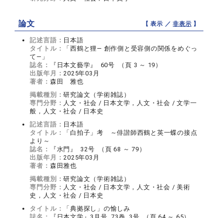
論文
【 表示 ／
非表示
】
記述言語：
日本語
タイトル：
「西鶴と狸― 創作側と受容側の関係をめぐっ
て―」
誌名：
『日本文藝学』 60号 （頁 3 ～ 19）
出版年月：
2025年03月
著者：
森田 雅也
掲載種別：
研究論文（学術雑誌）
専門分野：
人文・社会 / 日本文学，人文・社会 / 文学一
般，人文・社会 / 日本史
記述言語：
日本語
タイトル：
「白拍子」考 ～俳諧師西鶴と英一蝶の接点
より～
誌名：
『水門』 32号 （頁 68 ～ 79）
出版年月：
2025年03月
著者：
森田雅也
掲載種別：
研究論文（学術雑誌）
専門分野：
人文・社会 / 日本文学，人文・社会 / 美術
史，人文・社会 / 日本史
タイトル：
「典拠探し」の愉しみ
誌名：
『日本文学』3月号 73巻 3号 （頁 64 ～ 65）