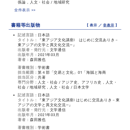
係論，人文・社会 / 地域研究
全件表示 >>
書籍等出版物
【 表示 ／
非表示
】
記述言語：
日本語
タイトル：
『東アジア文化講座Ⅰ はじめに交流ありき－
東アジアの文学と異文化交流―』
出版者・発行元：
文学通信
出版年月：
2021年03月
著者：
森田雅也
著書種別：
学術書
担当範囲：
第４部「交易と文化」01「海賊と海商
担当区分：
共著
専門分野：
人文・社会 / アジア史、アフリカ史，人文・
社会 / 地域研究，人文・社会 / 日本文学
記述言語：
日本語
タイトル：
『東アジア文化講座Ⅰ はじめに交流ありき－東
アジアの文学と異文化交流―』
出版者・発行元：
文学通信
出版年月：
2021年03月
著者：
森田雅也
著書種別：
学術書