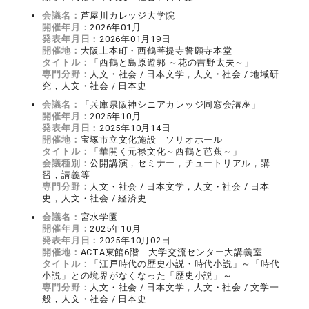
会議名：
芦屋川カレッジ大学院
開催年月：
2026年01月
発表年月日：
2026年01月19日
開催地：
大阪上本町・西鶴菩提寺誓願寺本堂
タイトル：
「西鶴と島原遊郭 ～花の吉野太夫～」
専門分野：
人文・社会 / 日本文学，人文・社会 / 地域研
究，人文・社会 / 日本史
会議名：
「兵庫県阪神シニアカレッジ同窓会講座」
開催年月：
2025年10月
発表年月日：
2025年10月14日
開催地：
宝塚市立文化施設 ソリオホール
タイトル：
「華開く元禄文化～西鶴と芭蕉～」
会議種別：
公開講演，セミナー，チュートリアル，講
習，講義等
専門分野：
人文・社会 / 日本文学，人文・社会 / 日本
史，人文・社会 / 経済史
会議名：
宮水学園
開催年月：
2025年10月
発表年月日：
2025年10月02日
開催地：
ACTA東館6階 大学交流センター大講義室
タイトル：
「江戸時代の歴史小説・時代小説」～「時代
小説」との境界がなくなった「歴史小説」～
専門分野：
人文・社会 / 日本文学，人文・社会 / 文学一
般，人文・社会 / 日本史