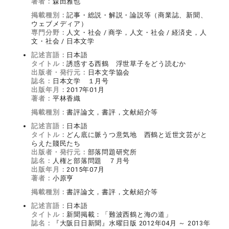
著者：
森田雅也
掲載種別：
記事・総説・解説・論説等（商業誌、新聞、
ウェブメディア）
専門分野：
人文・社会 / 商学，人文・社会 / 経済史，人
文・社会 / 日本文学
記述言語：
日本語
タイトル：
誘惑する西鶴 浮世草子をどう読むか
出版者・発行元：
日本文学協会
誌名：
日本文学 １月号
出版年月：
2017年01月
著者：
平林香織
掲載種別：
書評論文，書評，文献紹介等
記述言語：
日本語
タイトル：
どん底に脈うつ意気地 西鶴と近世文芸がと
らえた賤民たち
出版者・発行元：
部落問題研究所
誌名：
人権と部落問題 ７月号
出版年月：
2015年07月
著者：
小原亨
掲載種別：
書評論文，書評，文献紹介等
記述言語：
日本語
タイトル：
新聞掲載：「難波西鶴と海の道」
誌名：
『大阪日日新聞』水曜日版 2012年04月 ～ 2013年