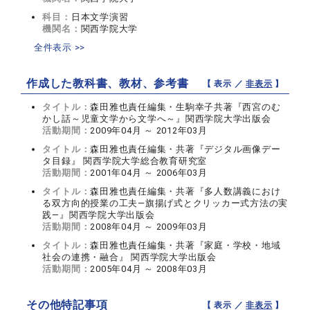
科目：
日本文学演習
機関名：
関西学院大学
全件表示 >>
作成した教科書、教材、参考書
【 表示 ／
非表示
】
タイトル：
森田雅也責任編集・生駒幸子共著『西宮のむ
かし話～児童文学から文学へ～』関西学院大学出版会
活動期間：
2009年04月 ～ 2012年03月
タイトル：
森田雅也責任編集・共著『デジタル画像デー
タ目録』 関西学院大学総合教育研究室
活動期間：
2001年04月 ～ 2006年03月
タイトル：
森田雅也責任編集・共著『多人数講義におけ
る双方向的授業の工夫―旗揚げ式とクリッカー式方法の実
践―』関西学院大学出版会
活動期間：
2008年04月 ～ 2009年03月
タイトル：
森田雅也責任編集・共著『家庭・学校・地域
社会の連携・融合』 関西学院大学出版会
活動期間：
2005年04月 ～ 2008年03月
その他特記事項
【 表示 ／
非表示
】