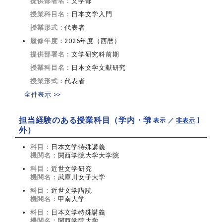
提供部署名：
文学部
授業科目名：
日本文学入門
授業形式：
代表者
履修年度：
2026年度（西暦）
提供部署名：
文学研究科前期
授業科目名：
日本文学文献研究
授業形式：
代表者
全件表示 >>
担当経験のある授業科目（学内・学
【 表示 ／
非表示
】
外）
科目：
日本文学特殊講義
機関名：
関西学院大学大学院
科目：
近世文学研究
機関名：
武庫川女子大学
科目：
近世文学講読
機関名：
甲南大学
科目：
日本文学特殊講義
機関名：
関西学院大学