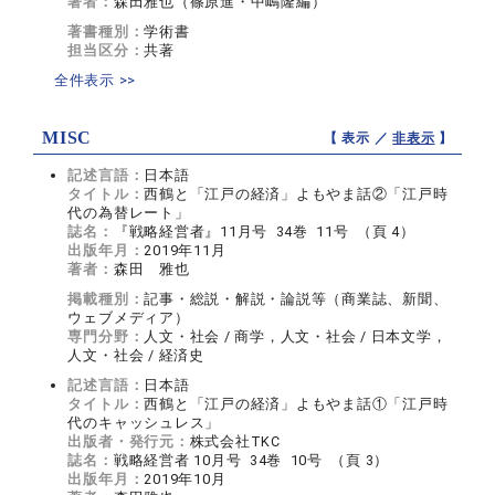
著者：
森田雅也（篠原進・中嶋隆編）
著書種別：
学術書
担当区分：
共著
全件表示 >>
MISC
【 表示 ／
非表示
】
記述言語：
日本語
タイトル：
西鶴と「江戸の経済」よもやま話②「江戸時
代の為替レート」
誌名：
『戦略経営者』11月号 34巻 11号 （頁 4）
出版年月：
2019年11月
著者：
森田 雅也
掲載種別：
記事・総説・解説・論説等（商業誌、新聞、
ウェブメディア）
専門分野：
人文・社会 / 商学，人文・社会 / 日本文学，
人文・社会 / 経済史
記述言語：
日本語
タイトル：
西鶴と「江戸の経済」よもやま話①「江戸時
代のキャッシュレス」
出版者・発行元：
株式会社TKC
誌名：
戦略経営者 10月号 34巻 10号 （頁 3）
出版年月：
2019年10月