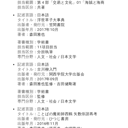
担当範囲：
第４部「交易と文化」01「海賊と海商
担当区分：
共著
記述言語：
日本語
タイトル：
浮世草子大事典
出版者・発行元：
笠間書院
出版年月：
2017年10月
著者：
森田雅也
著書種別：
学術書
担当範囲：
11項目担当
担当区分：
分担執筆
専門分野：
人文・社会 / 日本文学
記述言語：
日本語
タイトル：
古川柳入門
出版者・発行元：
関西学院大学出版会
出版年月：
2017年09月
著者：
森田雅也監修・吉田健剛著
著書種別：
学術書
担当区分：
監修
専門分野：
人文・社会 / 日本文学
記述言語：
日本語
タイトル：
ことばの魔術師西鶴 矢数俳諧再考
出版者・発行元：
ひつじ書房
出版年月：
2016年11月