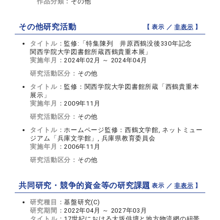
作品分類：
その他
その他研究活動
【 表示 ／
非表示
】
タイトル：
監修:「特集陳列 井原西鶴没後330年記念
関西学院大学図書館所蔵西鶴貴重本展」
実施年月：
2024年02月 ～ 2024年04月
研究活動区分：
その他
タイトル：
監修：関西学院大学図書館所蔵「西鶴貴重本
展示」
実施年月：
2009年11月
研究活動区分：
その他
タイトル：
ホームページ監修：西鶴文学館, ネットミュー
ジアム「兵庫文学館」, 兵庫県教育委員会
実施年月：
2006年11月
研究活動区分：
その他
共同研究・競争的資金等の研究課題
【 表示 ／
非表示
】
研究種目：
基盤研究(C)
研究期間：
2022年04月 ～ 2027年03月
タイトル：
17世紀における大坂俳壇と地方物流網の紐帯