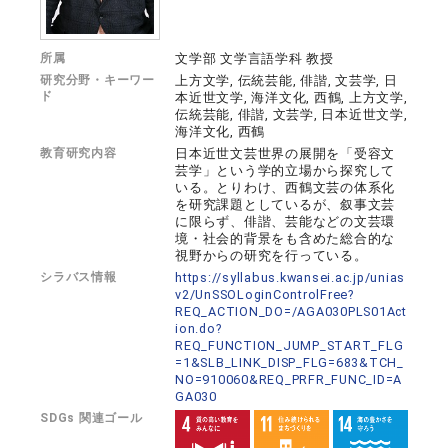
所属
文学部 文学言語学科 教授
研究分野・キーワー
上方文学, 伝統芸能, 俳諧, 文芸学, 日
ド
本近世文学, 海洋文化, 西鶴, 上方文学,
伝統芸能, 俳諧, 文芸学, 日本近世文学,
海洋文化, 西鶴
教育研究内容
日本近世文芸世界の展開を「受容文
芸学」という学的立場から探究して
いる。とりわけ、西鶴文芸の体系化
を研究課題としているが、叙事文芸
に限らず、俳諧、芸能などの文芸環
境・社会的背景をも含めた総合的な
視野からの研究を行っている。
シラバス情報
https://syllabus.kwansei.ac.jp/unias
v2/UnSSOLoginControlFree?
REQ_ACTION_DO=/AGA030PLS01Act
ion.do?
REQ_FUNCTION_JUMP_START_FLG
=1&SLB_LINK_DISP_FLG=683&TCH_
NO=910060&REQ_PRFR_FUNC_ID=A
GA030
SDGs 関連ゴール