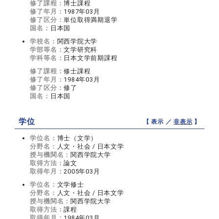
修了課程：
博士課程
修了年月：
1987年03月
修了区分：
単位取得満期退学
国名：
日本国
学校名：
関西学院大学
学部等名：
文学研究科
学科等名：
日本文学前期課程
修了課程：
修士課程
修了年月：
1984年03月
修了区分：
修了
国名：
日本国
学位
【 表示 ／
非表示
】
学位名：
博士（文学）
分野名：
人文・社会 / 日本文学
授与機関名：
関西学院大学
取得方法：
論文
取得年月：
2005年03月
学位名：
文学修士
分野名：
人文・社会 / 日本文学
授与機関名：
関西学院大学
取得方法：
課程
取得年月：
1984年03月