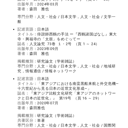
出版年月：
2024年03月
著者：
森田 雅也
専門分野：
人文・社会 / 日本文学，人文・社会 / 文学一
般
記述言語：
日本語
タイトル：
俳諧師西鶴の手法 ー『西鶴諸国ばなし』東大
寺・興福寺の「太鼓」をめぐってー
誌名：
人文論究 73巻 １・2号 （頁 1 ～ 24）
出版年月：
2023年09月
著者：
森田 雅也
掲載種別：
研究論文（学術雑誌）
専門分野：
人文・社会 / 日本文学，人文・社会 / 地域研
究，情報通信 / 情報ネットワーク
記述言語：
日本語
タイトル：
「東アジアにおける南蛮黒船来航と外交危機―
十六世紀から見る日本の近世文化形成―」
誌名：
『東アジア比較文化研究「東アジアのネットワー
クと日本の近世化」』 第19号 （頁 16 ～ 29）
出版年月：
2020年07月
著者：
森田雅也
掲載種別：
研究論文（学術雑誌）
共著区分：
単著
専門分野：
人文・社会 / 日本文学，人文・社会 / 国際関