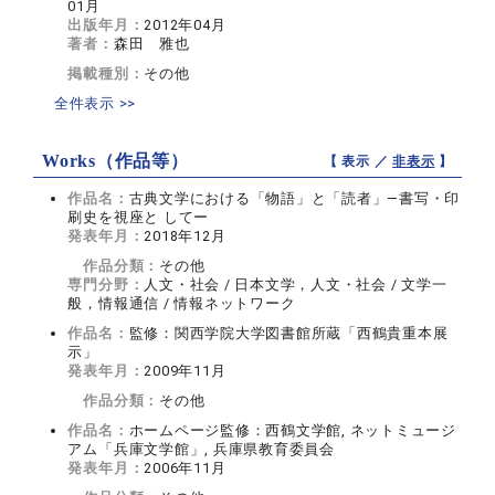
01月
出版年月：
2012年04月
著者：
森田 雅也
掲載種別：
その他
全件表示 >>
Works（作品等）
【 表示 ／
非表示
】
作品名：
古典文学における「物語」と「読者」―書写・印
刷史を視座と してー
発表年月：
2018年12月
作品分類：
その他
専門分野：
人文・社会 / 日本文学，人文・社会 / 文学一
般，情報通信 / 情報ネットワーク
作品名：
監修：関西学院大学図書館所蔵「西鶴貴重本展
示」
発表年月：
2009年11月
作品分類：
その他
作品名：
ホームページ監修：西鶴文学館, ネットミュージ
アム「兵庫文学館」, 兵庫県教育委員会
発表年月：
2006年11月