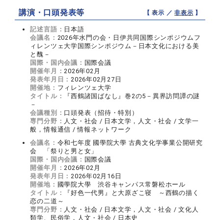
講演・口頭発表等
【 表示 ／
非表示
】
記述言語：
日本語
会議名：
2026年水門の会・日伊共同国際シンポジウムフ
ィレンツェ大学国際シンポジウム－日本文化における美
と醜－
国際・国内会議：
国際会議
開催年月：
2026年02月
発表年月日：
2026年02月27日
開催地：
フィレンツェ大学
タイトル：
『西鶴諸国ばなし』巻2の5－異界訪問譚の謎
－
会議種別：
口頭発表（招待・特別）
専門分野：
人文・社会 / 日本文学，人文・社会 / 文学一
般，情報通信 / 情報ネットワーク
会議名：
令和七年度 國學院大學 古典文化学事業公開研究
会 「祭りと男と女」
国際・国内会議：
国際会議
開催年月：
2026年02月
発表年月日：
2026年02月16日
開催地：
國學院大學 渋谷キャンパス常磐松ホール
タイトル：
『好色一代男』と大原ざこ寝 ～西鶴の描く
恋の二道～
専門分野：
人文・社会 / 日本文学，人文・社会 / 文化人
類学、民俗学，人文・社会 / 日本史